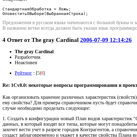
СтандартнаяОбработка = Ложь;

ОповеститьОВыборе(ВыбраннаяСтрока);
Предложения в русском языке начинаются с большой буквы и з
В названии ветки всегда должен быть указан язык программиро
4
Ответ от
The gray Cardinal
2006-07-09 12:14:26
The gray Cardinal
Разработчик
Неактивен
Рейтинг
: [
5
|
0
]
Re: 1Cv8.0: некоторые вопросы программирования и проек
Как организовать хранение различных характеристик (свойств)
ему свойства? Для примера справочником пусть будет справочн
случае необходимо проделать следующее:
1. Создать в конфигурации новый План видов характеристик "
данных, в который входят все типы, которые могут понадобить
захочет вести учет в разрезе городов Контрагентов, а справо
создаст заблаговременно и укажет в качестве свойства Плана