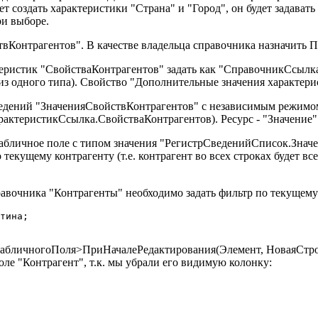
ет создать характеристики "Страна" и "Город", он будет задава
ри выборе.
вКонтрагентов". В качестве владельца справочника назначить 
ктеристик "СвойстваКонтрагентов" задать как "СправочникСсыл
 из одного типа). Свойство "Дополнительные значения характери
ведений "ЗначенияСвойствКонтрагентов" с независимым режимом
ктеристикСсылка.СвойстваКонтрагентов). Ресурс - "Значение"
табличное поле с типом значения "РегистрСведенийСписок.Знач
о текущему контрагенту (т.е. контрагент во всех строках будет в
авочника "Контрагенты" необходимо задать фильтр по текущему
тина;

ТабличногоПоля>ПриНачалеРедактирования(Элемент, НоваяСтрок
ле "Контрагент", т.к. мы убрали его видимую колонку: