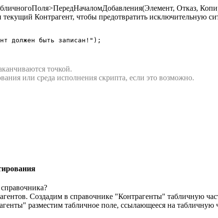
абличногоПоля>ПередНачаломДобавления(Элемент, Отказ, Копир
и текущий Контрагент, чтобы предотвратить исключительную си
нт должен быть записан!");

аканчиваются точкой.
вания или среда исполнения скрипта, если это возможно.
тирования
 справочника?
агентов. Создадим в справочнике "Контрагенты" табличную час
генты" разместим табличное поле, ссылающееся на табличную ч