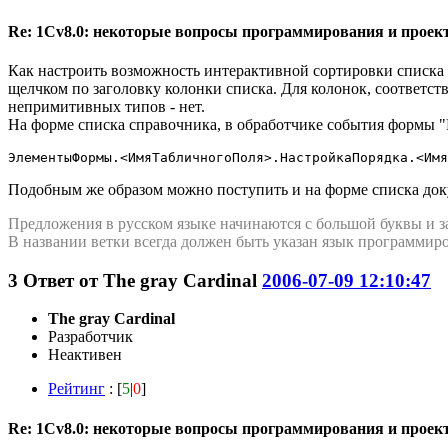
Re: 1Cv8.0: некоторые вопросы программирования и проек
Как настроить возможность интерактивной сортировки списка
щелчком по заголовку колонки списка. Для колонок, соответст
непримитивных типов - нет.
На форме списка справочника, в обработчике события формы
ЭлементыФормы.<ИмяТабличногоПоля>.НастройкаПорядка.<Имя
Подобным же образом можно поступить и на форме списка док
Предложения в русском языке начинаются с большой буквы и з
В названии ветки всегда должен быть указан язык программиро
3
Ответ от
The gray Cardinal
2006-07-09 12:10:47
The gray Cardinal
Разработчик
Неактивен
Рейтинг
: [
5
|
0
]
Re: 1Cv8.0: некоторые вопросы программирования и проек