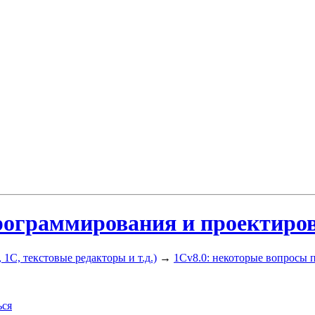
программирования и проектиро
 1С, текстовые редакторы и т.д.)
→
1Cv8.0: некоторые вопросы 
ься