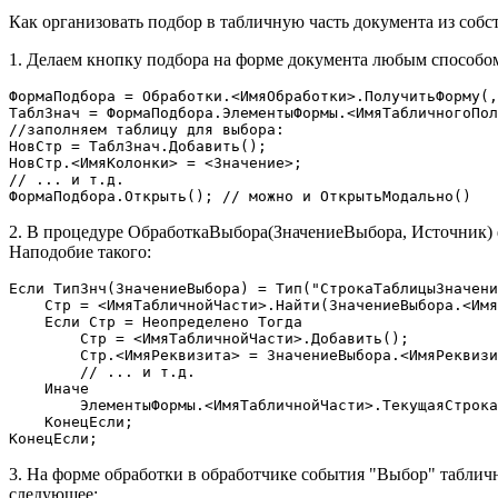
Как организовать подбор в табличную часть документа из собс
1. Делаем кнопку подбора на форме документа любым способо
ФормаПодбора = Обработки.<ИмяОбработки>.ПолучитьФорму(,
ТаблЗнач = ФормаПодбора.ЭлементыФормы.<ИмяТабличногоПол
//заполняем таблицу для выбора:

НовСтр = ТаблЗнач.Добавить();

НовСтр.<ИмяКолонки> = <Значение>;

// ... и т.д.

ФормаПодбора.Открыть(); // можно и ОткрытьМодально()
2. В процедуре ОбработкаВыбора(ЗначениеВыбора, Источник) 
Наподобие такого:
Если ТипЗнч(ЗначениеВыбора) = Тип("СтрокаТаблицыЗначени
    Стр = <ИмяТабличнойЧасти>.Найти(ЗначениеВыбора.<Имя
    Если Стр = Неопределено Тогда

        Стр = <ИмяТабличнойЧасти>.Добавить();

        Стр.<ИмяРеквизита> = ЗначениеВыбора.<ИмяРеквизи
        // ... и т.д.

    Иначе

        ЭлементыФормы.<ИмяТабличнойЧасти>.ТекущаяСтрока
    КонецЕсли;

КонецЕсли;
3. На форме обработки в обработчике события "Выбор" табл
следующее: