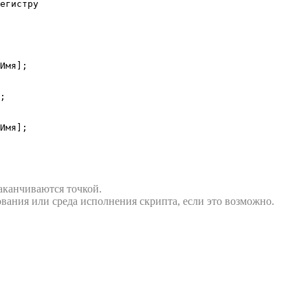
егистру

Имя];

;

Имя];

аканчиваются точкой.
вания или среда исполнения скрипта, если это возможно.