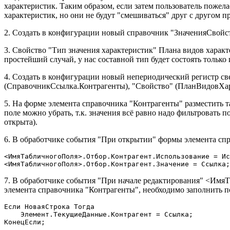
характеристик. Таким образом, если затем пользователь пожела
характеристик, но они не будут "смешиваться" друг с другом п
2. Создать в конфигурации новый справочник "ЗначенияСвойст
3. Свойство "Тип значения характеристик" Плана видов хара
простейший случай, у нас составной тип будет состоять только
4. Создать в конфигурации новый непериодический регистр с
(СправочникСсылка.Контрагенты), "Свойство" (ПланВидовХара
5. На форме элемента справочника "Контрагенты" разместить 
поле можно убрать, т.к. значения всё равно надо фильтровать п
открыта).
6. В обработчике события "При открытии" формы элемента спр
<ИмяТабличногоПоля>.Отбор.Контрагент.Использование = Ис
<ИмяТабличногоПоля>.Отбор.Контрагент.Значение = Ссылка;
7. В обработчике события "При начале редактирования" <Имя
элемента справочника "Контрагенты", необходимо заполнить по
Если НоваяСтрока Тогда

    Элемент.ТекущиеДанные.Контрагент = Ссылка;

КонецЕсли;