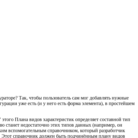
ураторе? Так, чтобы пользователь сам мог добавлять нужные
урации уже есть (и у него есть форма элемента), в простейшем
 этого Плана видов характеристик определяет составной тип
лю станет недостаточно этих типов данных (например, он
 неким вспомогательным справочником, который разработчик
к". Этот справочник должен быть подчинённым плану видов