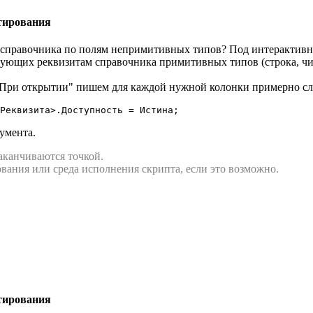
тирования
 справочника по полям непримитивных типов? Под интерактивн
вующих реквизитам справочника примитивных типов (строка, числ
 "При открытии" пишем для каждой нужной колонки примерно с
Реквизита>.Доступность = Истина;
умента.
аканчиваются точкой.
вания или среда исполнения скрипта, если это возможно.
тирования