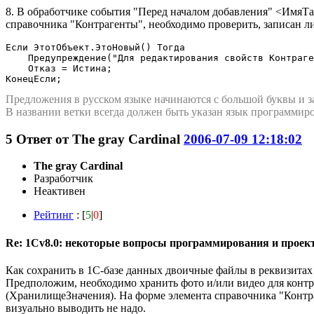
8. В обработчике события "Перед началом добавления" <ИмяТ
справочника "Контрагенты", необходимо проверить, записан л
Если ЭтотОбъект.ЭтоНовый() Тогда

    Предупреждение("Для редактирования свойств Контраге
    Отказ = Истина;

КонецЕсли;
Предложения в русском языке начинаются с большой буквы и з
В названии ветки всегда должен быть указан язык программиро
5
Ответ от
The gray Cardinal
2006-07-09 12:18:02
The gray Cardinal
Разработчик
Неактивен
Рейтинг
: [
5
|
0
]
Re: 1Cv8.0: некоторые вопросы программирования и проек
Как сохранить в 1С-базе данных двоичные файлы в реквизитах
Предположим, необходимо хранить фото и/или видео для контр
(ХранилищеЗначения). На форме элемента справочника "Контра
визуально выводить не надо.