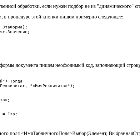
твенной обработки, если нужен подбор не из "динамического" сп
м, в процедуре этой кнопки пишем примерно следующее:
 ЭтаФорма);

я>.Значение;

формы документа пишем необходимый код, заполняющий строку 
й") Тогда

Реквизита>, "<ИмяРеквизита>");

та>;

 = Стр;

ичного поля <ИмяТабличногоПоля>Выбор(Элемент, ВыбраннаяСтр