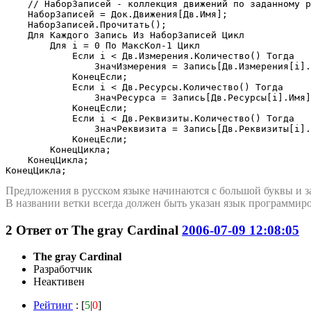
    // НаборЗаписей - коллекция движений по заданному р
    НаборЗаписей = Док.Движения[Дв.Имя];

    НаборЗаписей.Прочитать();

    Для Каждого Запись Из НаборЗаписей Цикл

        Для i = 0 По МаксКол-1 Цикл

            Если i < Дв.Измерения.Количество() Тогда

                ЗначИзмерения = Запись[Дв.Измерения[i].
            КонецЕсли;

            Если i < Дв.Ресурсы.Количество() Тогда

                ЗначРесурса = Запись[Дв.Ресурсы[i].Имя]
            КонецЕсли;

            Если i < Дв.Реквизиты.Количество() Тогда

                ЗначРеквизита = Запись[Дв.Реквизиты[i].
            КонецЕсли;

        КонецЦикла;

    КонецЦикла;

КонецЦикла;
Предложения в русском языке начинаются с большой буквы и з
В названии ветки всегда должен быть указан язык программиро
2
Ответ от
The gray Cardinal
2006-07-09 12:08:05
The gray Cardinal
Разработчик
Неактивен
Рейтинг
: [
5
|
0
]