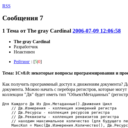
RSS
Сообщения 7
1
Тема от
The gray Cardinal
2006-07-09 12:06:58
The gray Cardinal
Разработчик
Неактивен
Рейтинг
: [
5
|
0
]
Тема: 1Cv8.0: некоторые вопросы программирования и пр
Как получить программный доступ к движениям документа? Да
документа. Можно начать с перебора регистров, которые могу
коллекции "Дв" будет иметь тип "ОбъектМетаданных" (регистр
Для Каждого Дв Из Док.Метаданные().Движения Цикл

    // Дв.Измерения - коллекция измерений регистра

    // Дв.Ресурсы - коллекция ресурсов регистра

    // Дв.Реквизиты - коллекция реквизитов регистра

    // находим максимальное количество (для будущего пе
    МаксКол = Макс(Дв.Измерения.Количество(), Дв.Ресурс