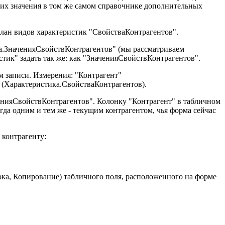
ть их значения в том же самом справочнике дополнительных
План видов характеристик "СвойстваКонтрагентов".
ка.ЗначенияСвойствКонтрагентов" (мы рассматриваем
стик" задать так же: как "ЗначенияСвойствКонтрагентов".
 записи. Измерения: "Контрагент"
 (Характеристика.СвойстваКонтрагентов).
енияСвойствКонтрагентов". Колонку "Контрагент" в табличном
сегда одним и тем же - текущим контрагентом, чья форма сейчас
 контрагенту:
а, Копирование) табличного поля, расположенного на форме