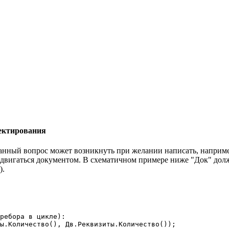
оектирования
нный вопрос может возникнуть при желании написать, наприме
т двигаться документом. В схематичном примере ниже "Док" до
).
ребора в цикле):

ы.Количество(), Дв.Реквизиты.Количество());
