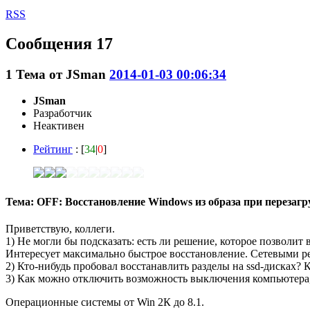
RSS
Сообщения 17
1
Тема от
JSmаn
2014-01-03 00:06:34
JSmаn
Разработчик
Неактивен
Рейтинг
: [
34
|
0
]
Тема: OFF: Восстановление Windows из образа при перезагр
Приветствую, коллеги.
1) Не могли бы подсказать: есть ли решение, которое позволи
Интересует максимально быстрое восстановление. Сетевыми р
2) Кто-нибудь пробовал восстанавлить разделы на ssd-дисках? К
3) Как можно отключить возможность выключения компьютера, 
Операционные системы от Win 2К до 8.1.