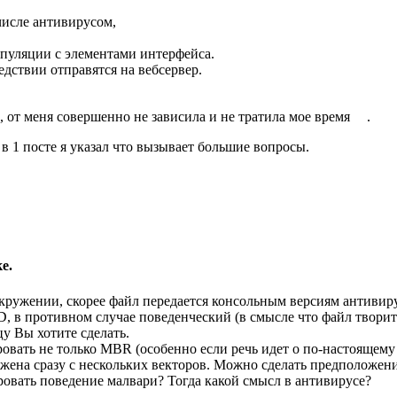
числе антивирусом,
ипуляции с элементами интерфейса.
ледствии отправятся на вебсервер.
 от меня совершенно не зависила и не тратила мое время
.
 в 1 посте я указал что вызывает большие вопросы.
е.
 окружении, скорее файл передается консольным версиям антивир
D, в противном случае поведенческий (в смысле что файл творит
цу Вы хотите сделать.
овать не только MBR (особенно если речь идет о по-настоящему
ажена сразу с нескольких векторов. Можно сделать предположен
ровать поведение малвари? Тогда какой смысл в антивирусе?