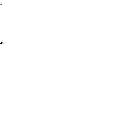
х.
е.