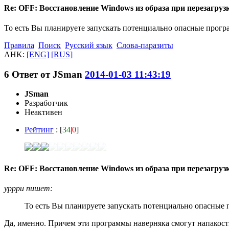
Re: OFF: Восстановление Windows из образа при перезагрузк
То есть Вы планируете запускать потенциально опасные програ
Правила
Поиск
Русский язык
Слова-паразиты
AHK:
[ENG]
[RUS]
6
Ответ от
JSmаn
2014-01-03 11:43:19
JSmаn
Разработчик
Неактивен
Рейтинг
: [
34
|
0
]
Re: OFF: Восстановление Windows из образа при перезагрузк
ypppu пишет:
То есть Вы планируете запускать потенциально опасные п
Да, именно. Причем эти программы наверняка смогут напакост