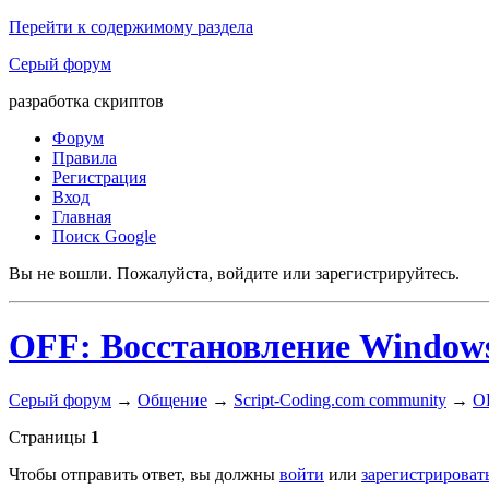
Перейти к содержимому раздела
Серый форум
разработка скриптов
Форум
Правила
Регистрация
Вход
Главная
Поиск Google
Вы не вошли.
Пожалуйста, войдите или зарегистрируйтесь.
OFF: Восстановление Windows 
Серый форум
→
Общение
→
Script-Coding.com community
→
OF
Страницы
1
Чтобы отправить ответ, вы должны
войти
или
зарегистрироват