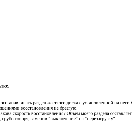
узке.
т восстанавливать раздел жесткого диска с установленной на не
ешениями восстановления не брезгую.
акова скорость восстановления? Объем моего раздела составляет о
грубо говоря, заменив "выключение" на "перезагрузку".