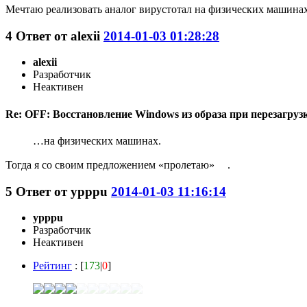
Мечтаю реализовать аналог вирустотал на физических машина
4
Ответ от
alexii
2014-01-03 01:28:28
alexii
Разработчик
Неактивен
Re: OFF: Восстановление Windows из образа при перезагрузк
…на физических машинах.
Тогда я со своим предложением «пролетаю»
.
5
Ответ от
ypppu
2014-01-03 11:16:14
ypppu
Разработчик
Неактивен
Рейтинг
: [
173
|
0
]