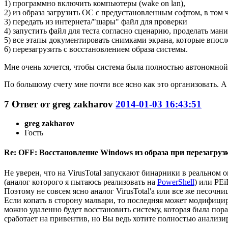
1) программно включить компьютеры (wake on lan),
2) из образа загрузить ОС с предустановленным софтом, в том 
3) передать из интернета/"шары" файл для проверки
4) запустить файл для теста согласно сценарию, проделать ман
5) все этапы документировать снимками экрана, которые впос
6) перезагрузить с восстановлением образа системы.
Мне очень хочется, чтобы система была полностью автономной,
По большому счету мне почти все ясно как это организовать. А
7
Ответ от
greg zakharov
2014-01-03 16:43:51
greg zakharov
Гость
Re: OFF: Восстановление Windows из образа при перезагрузк
Не уверен, что на VirusTotal запускают бинарники в реальном
(аналог которого я пытаюсь реализовать на
PowerShell
) или PEi
Поэтому не совсем ясно аналог VirusTotal'а или все же песочни
Если копать в сторону малвари, то последняя может модифицир
можно удаленно будет восстановить систему, которая была пор
сработает на привентив, но Вы ведь хотите полностью анализи