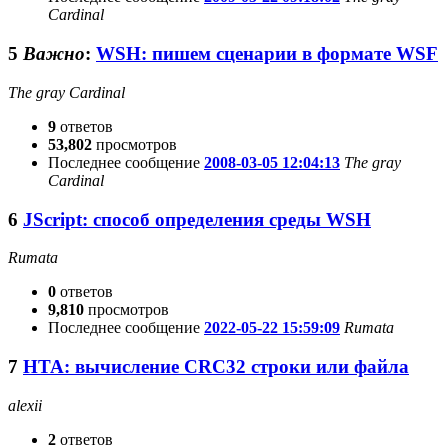
Cardinal
5
Важно
:
WSH: пишем сценарии в формате WSF
The gray Cardinal
9
ответов
53,802
просмотров
Последнее сообщение
2008-03-05 12:04:13
The gray
Cardinal
6
JScript: способ определения среды WSH
Rumata
0
ответов
9,810
просмотров
Последнее сообщение
2022-05-22 15:59:09
Rumata
7
HTA: вычисление CRC32 строки или файла
alexii
2
ответов