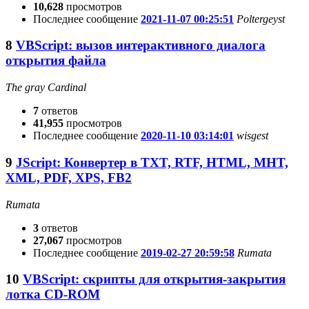
10,628
просмотров
Последнее сообщение
2021-11-07 00:25:51
Poltergeyst
8
VBScript: вызов интерактивного диалога
открытия файла
The gray Cardinal
7
ответов
41,955
просмотров
Последнее сообщение
2020-11-10 03:14:01
wisgest
9
JScript: Конвертер в TXT, RTF, HTML, MHT,
XML, PDF, XPS, FB2
Rumata
3
ответов
27,067
просмотров
Последнее сообщение
2019-02-27 20:59:58
Rumata
10
VBScript: скрипты для открытия-закрытия
лотка CD-ROM