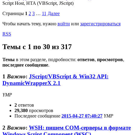
Script Host, HTA (VBScript, JScript)
Страницы
1
2
3
…
11
Далее
Чтобы начать тему, нужно
войти
или
зарегистрироваться
RSS
Темы с 1 по 30 из 317
Темы
в этом разделе, подробности:
ответов
,
просмотров
,
последнее сообщение
.
1
Важно
:
JScript/VBScript & Win32 API:
DynamicWrapperX 2.1
YMP
2
ответов
29,380
просмотров
Последнее сообщение
2015-04-27 07:40:27
YMP
2
Важно
:
WSH: пишем COM-серверы в формате
Windows Script Component (WSC)