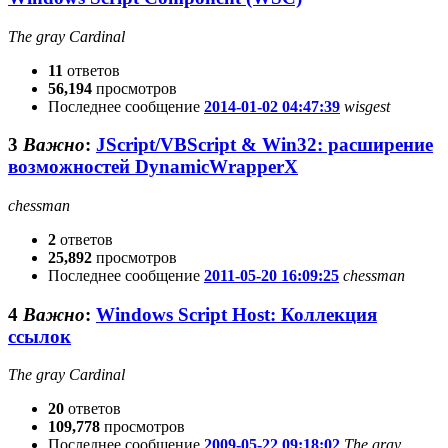
The gray Cardinal
11
ответов
56,194
просмотров
Последнее сообщение
2014-01-02 04:47:39
wisgest
3
Важно
:
JScript/VBScript & Win32: расширение
возможностей DynamicWrapperX
chessman
2
ответов
25,892
просмотров
Последнее сообщение
2011-05-20 16:09:25
chessman
4
Важно
:
Windows Script Host: Коллекция
ссылок
The gray Cardinal
20
ответов
109,778
просмотров
Последнее сообщение
2009-05-22 09:18:02
The gray