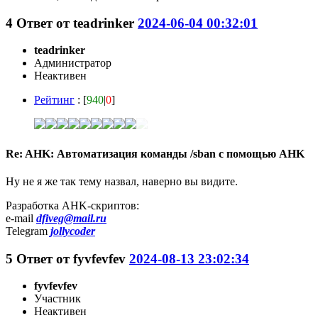
4
Ответ от
teadrinker
2024-06-04 00:32:01
teadrinker
Администратор
Неактивен
Рейтинг
: [
940
|
0
]
Re: AHK: Автоматизация команды /sban с помощью AHK
Ну не я же так тему назвал, наверно вы видите.
Разработка AHK-скриптов:
e-mail
dfiveg@mail.ru
Telegram
jollycoder
5
Ответ от
fyvfevfev
2024-08-13 23:02:34
fyvfevfev
Участник
Неактивен