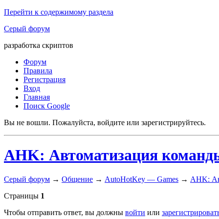
Перейти к содержимому раздела
Серый форум
разработка скриптов
Форум
Правила
Регистрация
Вход
Главная
Поиск Google
Вы не вошли.
Пожалуйста, войдите или зарегистрируйтесь.
AHK: Автоматизация команд
Серый форум
→
Общение
→
AutoHotKey — Games
→
AHK: Ав
Страницы
1
Чтобы отправить ответ, вы должны
войти
или
зарегистрироват