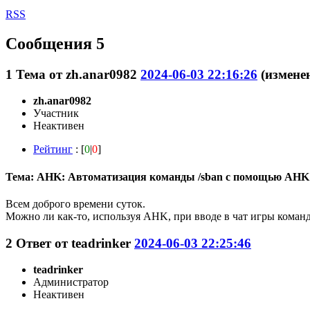
RSS
Сообщения 5
1
Тема от
zh.anar0982
2024-06-03 22:16:26
(изменен
zh.anar0982
Участник
Неактивен
Рейтинг
: [
0
|
0
]
Тема: AHK: Автоматизация команды /sban с помощью AHK
Всем доброго времени суток.
Можно ли как-то, используя AHK, при вводе в чат игры команды 
2
Ответ от
teadrinker
2024-06-03 22:25:46
teadrinker
Администратор
Неактивен