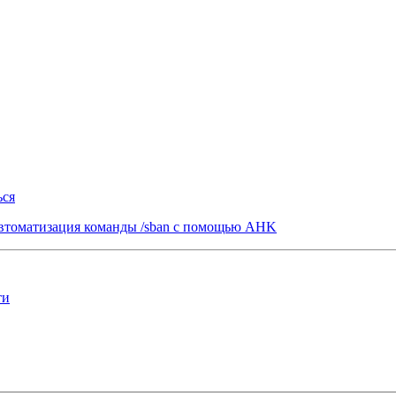
ься
томатизация команды /sban с помощью AHK
ти