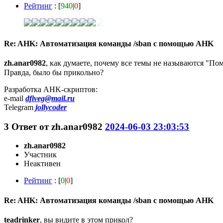
Рейтинг
: [
940
|
0
]
Re: AHK: Автоматизация команды /sban с помощью AHK
zh.anar0982
, как думаете, почему все темы не называются "П
Правда, было бы прикольно?
Разработка AHK-скриптов:
e-mail
dfiveg@mail.ru
Telegram
jollycoder
3
Ответ от
zh.anar0982
2024-06-03 23:03:53
zh.anar0982
Участник
Неактивен
Рейтинг
: [
0
|
0
]
Re: AHK: Автоматизация команды /sban с помощью AHK
teadrinker
, вы видите в этом прикол?