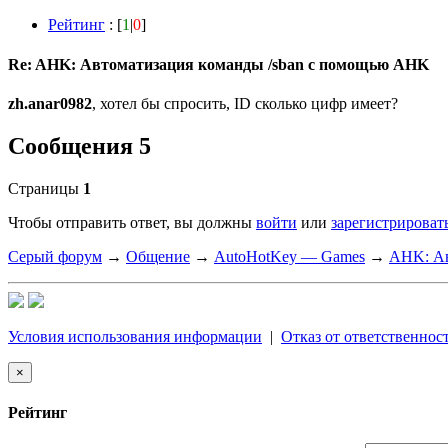
Рейтинг
: [
1
|
0
]
Re: AHK: Автоматизация команды /sban с помощью AHK
zh.anar0982
, хотел бы спросить, ID сколько цифр имеет?
Сообщения 5
Страницы
1
Чтобы отправить ответ, вы должны
войти
или
зарегистрироват
Серый форум
→
Общение
→
AutoHotKey — Games
→
AHK: Ав
Условия использования информации
|
Отказ от ответственнос
×
Рейтинг