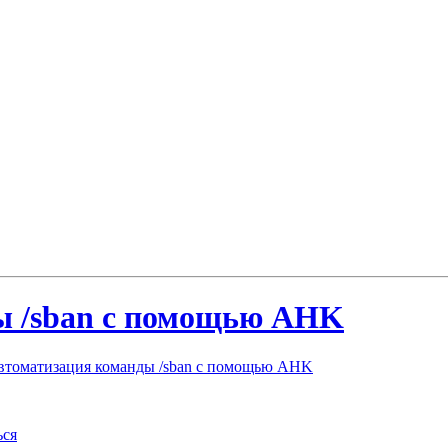
ы /sban с помощью AHK
томатизация команды /sban с помощью AHK
ься