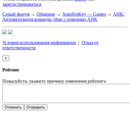
зарегистрироваться
Серый форум
→
Общение
→
AutoHotKey — Games
→
AHK:
Автоматизация команды /sban с помощью AHK
Условия использования информации
|
Отказ от
ответственности
×
Рейтинг
Пожалуйста, укажите причину изменения рейтинга
Отменить
Отправить