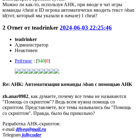
Можно ли как-то, используя AHK, при вводе в чат игры
команды /cheat и ID игрока автоматически вводить текст /sban
id(тот, который мы указали в начале) 1 cheat?
2
Ответ от
teadrinker
2024-06-03 22:25:46
teadrinker
Администратор
Неактивен
Рейтинг
: [
940
|
0
]
Re: AHK: Автоматизация команды /sban с помощью AHK
zh.anar0982
, как думаете, почему все темы не называются
"Помощь со скриптом"? Ведь всем нужна помощь со
скриптом. Представляете, все темы назывались бы "Помощь
со скриптом". Правда, было бы прикольно?
Разработка AHK-скриптов:
e-mail
dfiveg@mail.ru
Telegram
jollycoder