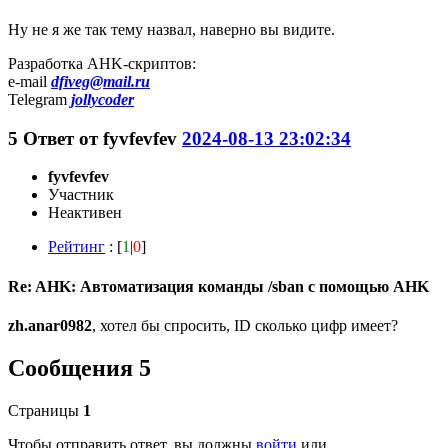
Ну не я же так тему назвал, наверно вы видите.
Разработка AHK-скриптов:
e-mail
dfiveg@mail.ru
Telegram
jollycoder
5
Ответ от
fyvfevfev
2024-08-13 23:02:34
fyvfevfev
Участник
Неактивен
Рейтинг
: [
1
|
0
]
Re: AHK: Автоматизация команды /sban с помощью AHK
zh.anar0982
, хотел бы спросить, ID сколько цифр имеет?
Сообщения 5
Страницы
1
Чтобы отправить ответ, вы должны
войти
или