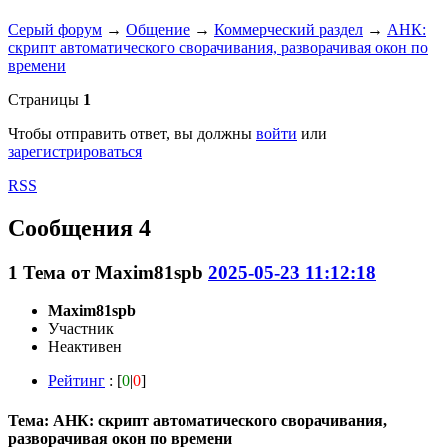
Серый форум
→
Общение
→
Коммерческий раздел
→
АНК:
скрипт автоматического сворачивания, разворачивая окон по
времени
Страницы
1
Чтобы отправить ответ, вы должны
войти
или
зарегистрироваться
RSS
Сообщения 4
1
Тема от
Maxim81spb
2025-05-23 11:12:18
Maxim81spb
Участник
Неактивен
Рейтинг
: [
0
|
0
]
Тема: АНК: скрипт автоматического сворачивания,
разворачивая окон по времени