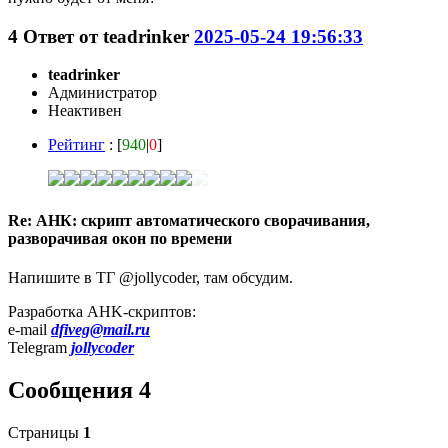
4
Ответ от
teadrinker
2025-05-24 19:56:33
teadrinker
Администратор
Неактивен
Рейтинг
: [
940
|
0
]
Re: АНК: скрипт автоматического сворачивания,
разворачивая окон по времени
Напишите в ТГ @jollycoder, там обсудим.
Разработка AHK-скриптов:
e-mail
dfiveg@mail.ru
Telegram
jollycoder
Сообщения 4
Страницы
1