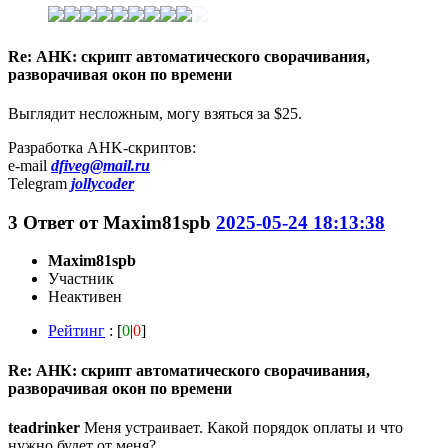
Re: АНК: скрипт автоматического сворачивания,
разворачивая окон по времени
Выглядит несложным, могу взяться за $25.
Разработка AHK-скриптов:
e-mail
dfiveg@mail.ru
Telegram
jollycoder
3
Ответ от
Maxim81spb
2025-05-24 18:13:38
Maxim81spb
Участник
Неактивен
Рейтинг
: [
0
|
0
]
Re: АНК: скрипт автоматического сворачивания,
разворачивая окон по времени
teadrinker
Меня устраивает. Какой порядок оплаты и что
нужно будет от меня?