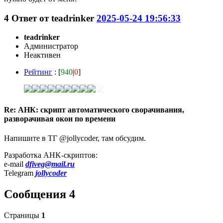
4
Ответ от
teadrinker
2025-05-24 19:56:33
teadrinker
Администратор
Неактивен
Рейтинг
: [
940
|
0
]
Re: АНК: скрипт автоматического сворачивания,
разворачивая окон по времени
Напишите в ТГ @jollycoder, там обсудим.
Разработка AHK-скриптов:
e-mail
dfiveg@mail.ru
Telegram
jollycoder
Сообщения 4
Страницы
1