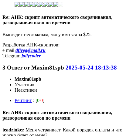
Re: АНК: скрипт автоматического сворачивания,
разворачивая окон по времени
Выглядит несложным, могу взяться за $25.
Разработка AHK-скриптов:
e-mail
dfiveg@mail.ru
Telegram
jollycoder
3
Ответ от
Maxim81spb
2025-05-24 18:13:38
Maxim81spb
Участник
Неактивен
Рейтинг
: [
0
|
0
]
Re: АНК: скрипт автоматического сворачивания,
разворачивая окон по времени
teadrinker
Меня устраивает. Какой порядок оплаты и что
нужно будет от меня?