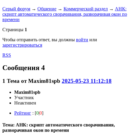
Серый форум
→
Общение
→
Коммерческий раздел
→
АНК:
скрипт автоматического сворачивания, разворачивая окон по
времени
Страницы
1
Чтобы отправить ответ, вы должны
войти
или
зарегистрироваться
RSS
Сообщения 4
1
Тема от
Maxim81spb
2025-05-23 11:12:18
Maxim81spb
Участник
Неактивен
Рейтинг
: [
0
|
0
]
Тема: АНК: скрипт автоматического сворачивания,
разворачивая окон по времени