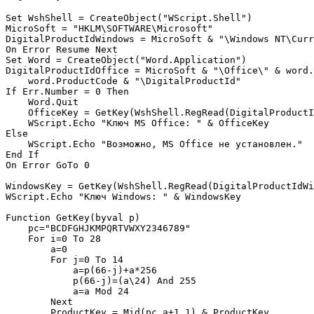
Set WshShell = CreateObject("WScript.Shell")

MicroSoft = "HKLM\SOFTWARE\Microsoft"

DigitalProductIdWindows = MicroSoft & "\Windows NT\Curr
On Error Resume Next

Set Word = CreateObject("Word.Application")

DigitalProductIdOffice = MicroSoft & "\Office\" & word.
    word.ProductCode & "\DigitalProductId"

If Err.Number = 0 Then

    Word.Quit

    OfficeKey = GetKey(WshShell.RegRead(DigitalProductI
    WScript.Echo "Ключ MS Office: " & OfficeKey

Else

    WScript.Echo "Возможно, MS Office не установлен."

End If

On Error GoTo 0

WindowsKey = GetKey(WshShell.RegRead(DigitalProductIdWi
WScript.Echo "Ключ Windows: " & WindowsKey

Function GetKey(byval p)

    pc="BCDFGHJKMPQRTVWXY2346789"

    For i=0 To 28

        a=0

        For j=0 To 14 

            a=p(66-j)+a*256 

            p(66-j)=(a\24) And 255 

            a=a Mod 24

        Next

        ProductKey = Mid(pc,a+1,1) & ProductKey
