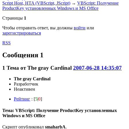
Script Host, HTA (VBScript, JScript)
→
VBScript: Получение
ProductKey установленных Windows и MS Office
Страницы
1
Чтобы отправить ответ, вы должны
войти
или
зарегистрироваться
RSS
Сообщения 1
1
Тема от
The gray Cardinal
2007-06-28 14:35:07
The gray Cardinal
Разработчик
Неактивен
Рейтинг
: [
5
|
0
]
Тема: VBScript: Получение ProductKey установленных
Windows и MS Office
Скрипт опубликовал
smaharbA
.