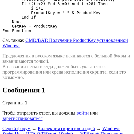
        If (((i+2) Mod 6)=0) And (i<28) Then

            i=i+1

            ProductKey = "-" & ProductKey

        End If

    Next

    GetKey = ProductKey

End Function
См. также:
CMD/BAT: Получение ProductKey установленной
Windows
.
Предложения в русском языке начинаются с большой буквы и
заканчиваются точкой.
В названии ветки всегда должен быть указан язык
программирования или среда исполнения скрипта, если это
возможно.
Сообщения 1
Страницы
1
Чтобы отправить ответ, вы должны
войти
или
зарегистрироваться
Серый форум
→
Коллекция скриптов и идей
→
Windows
Script Host, HTA (VBScript, JScript)
→
VBScript: Получение