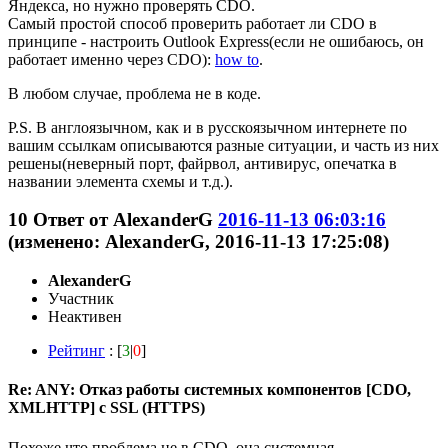
Яндекса, но нужно проверять CDO.
Самый простой способ проверить работает ли CDO в
принципе - настроить Outlook Express(если не ошибаюсь, он
работает именно через CDO):
how to
.
В любом случае, проблема не в коде.
P.S. В англоязычном, как и в русскоязычном интернете по
вашим ссылкам описываются разные ситуации, и часть из них
решены(неверный порт, файрвол, антивирус, опечатка в
названии элемента схемы и т.д.).
10
Ответ от
AlexanderG
2016-11-13 06:03:16
(изменено: AlexanderG, 2016-11-13 17:25:08)
AlexanderG
Участник
Неактивен
Рейтинг
: [
3
|
0
]
Re: ANY: Отказ работы системных компонентов [CDO,
XMLHTTP] с SSL (HTTPS)
Похоже что проблема не в CDO, она системная.