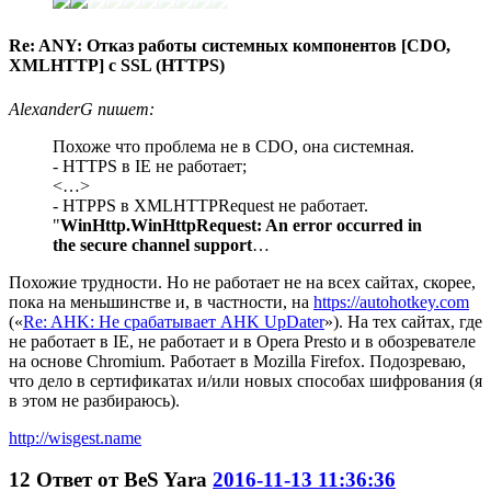
Re: ANY: Отказ работы системных компонентов [CDO,
XMLHTTP] с SSL (HTTPS)
AlexanderG пишет:
Похоже что проблема не в CDO, она системная.
- HTTPS в IE не работает;
<…>
- HTPPS в XMLHTTPRequest не работает.
"
WinHttp.WinHttpRequest: An error occurred in
the secure channel support
…
Похожие трудности. Но не работает не на всех сайтах, скорее,
пока
на меньшинстве и, в частности, на
https://autohotkey.com
(«
Re: AHK: Не срабатывает AHK UpDater
»). На тех сайтах, где
не работает в IE, не работает и в Opera Presto и в обозревателе
на основе Chromium. Работает в Mozilla Firefox. Подозреваю,
что дело в сертификатах и/или новых способах шифрования (я
в этом не разбираюсь).
http://wisgest.name
12
Ответ от
BeS Yara
2016-11-13 11:36:36