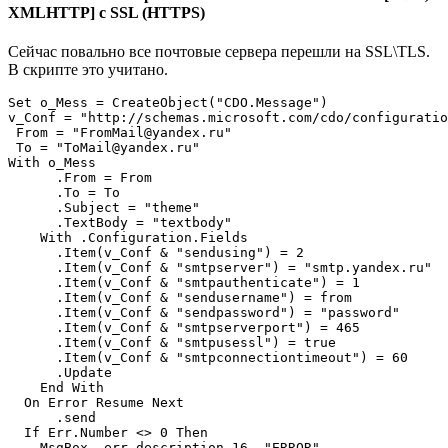
XMLHTTP] с SSL (HTTPS)
Сейчас повально все почтовые сервера перешли на SSL\TLS.
В скрипте это учитано.
Set o_Mess = CreateObject("CDO.Message")

v_Conf = "http://schemas.microsoft.com/cdo/configuratio
 From = "FromMail@yandex.ru"       

 To = "ToMail@yandex.ru"

With o_Mess     

      .From = From

      .To = To

      .Subject = "theme"    

      .TextBody = "textbody"   

    With .Configuration.Fields

      .Item(v_Conf & "sendusing") = 2

      .Item(v_Conf & "smtpserver") = "smtp.yandex.ru"

      .Item(v_Conf & "smtpauthenticate") = 1

      .Item(v_Conf & "sendusername") = from

      .Item(v_Conf & "sendpassword") = "password" 

      .Item(v_Conf & "smtpserverport") = 465

      .Item(v_Conf & "smtpusessl") = true

      .Item(v_Conf & "smtpconnectiontimeout") = 60

      .Update

    End With

  On Error Resume Next

      .send

  If Err.Number <> 0 Then 

    MsgBox  err.description,16, "ERROR"
