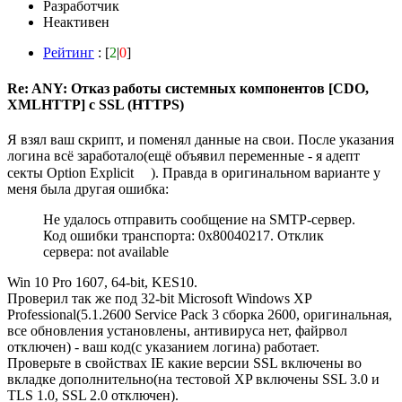
Разработчик
Неактивен
Рейтинг
: [
2
|
0
]
Re: ANY: Отказ работы системных компонентов [CDO,
XMLHTTP] с SSL (HTTPS)
Я взял ваш скрипт, и поменял данные на свои. После указания
логина всё заработало(ещё объявил переменные - я адепт
секты Option Explicit
). Правда в оригинальном варианте у
меня была другая ошибка:
Не удалось отправить сообщение на SMTP-сервер.
Код ошибки транспорта: 0x80040217. Отклик
сервера: not available
Win 10 Pro 1607, 64-bit, KES10.
Проверил так же под 32-bit Microsoft Windows XP
Professional(5.1.2600 Service Pack 3 сборка 2600, оригинальная,
все обновления установлены, антивируса нет, файрвол
отключен) - ваш код(с указанием логина) работает.
Проверьте в свойствах IE какие версии SSL включены во
вкладке дополнительно(на тестовой XP включены SSL 3.0 и
TLS 1.0, SSL 2.0 отключен).