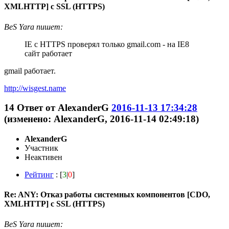
XMLHTTP] с SSL (HTTPS)
BeS Yara пишет:
IE с HTTPS проверял только gmail.com - на IE8
сайт работает
gmail работает.
http://wisgest.name
14
Ответ от
AlexanderG
2016-11-13 17:34:28
(изменено: AlexanderG, 2016-11-14 02:49:18)
AlexanderG
Участник
Неактивен
Рейтинг
: [
3
|
0
]
Re: ANY: Отказ работы системных компонентов [CDO,
XMLHTTP] с SSL (HTTPS)
BeS Yara пишет: