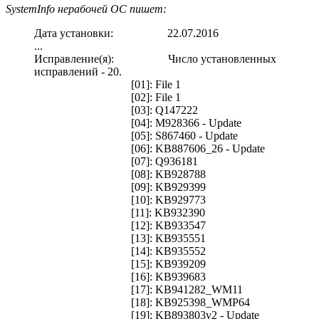
SystemInfo нерабочей ОС пишет:
Дата установки: 22.07.2016
...
Исправление(я): Число установленных
исправлений - 20.
[01]: File 1
[02]: File 1
[03]: Q147222
[04]: M928366 - Update
[05]: S867460 - Update
[06]: KB887606_26 - Update
[07]: Q936181
[08]: KB928788
[09]: KB929399
[10]: KB929773
[11]: KB932390
[12]: KB933547
[13]: KB935551
[14]: KB935552
[15]: KB939209
[16]: KB939683
[17]: KB941282_WM11
[18]: KB925398_WMP64
[19]: KB893803v2 - Update