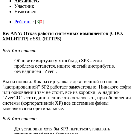
AlexanderG
Участник
Неактивен
Рейтинг
: [
3
|
0
]
Re: ANY: Отказ работы системных компонентов [CDO,
XMLHTTP] с SSL (HTTPS)
BeS Yara пишет:
Обновите виртуалку хотя бы до SP3 - если
проблема останется, ищите чистый дистрибутив,
без надписей "Zver".
Вы на поняли. Как раз иртуалка с девственной и сильно
"кастрированной" SP2 работает замечательно. Никакого софта
или обновлений там не стоит, всё из коробки. А надпись
"ZverCD" - это единственное что осталось от, при обновлении
системы (корпоративной XP) все системные файлы
заменяются на оригинальные.
BeS Yara пишет:
До установки хотя бы SP3 пытаться угадывать