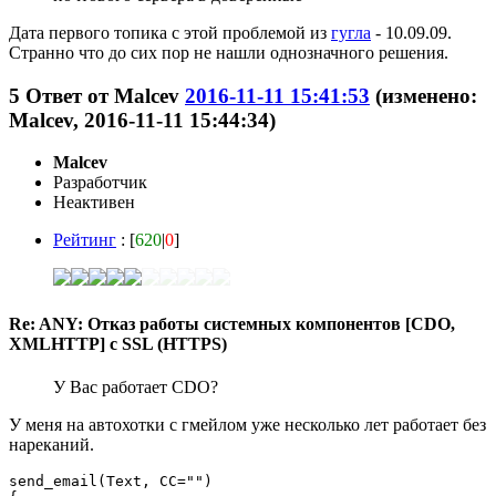
Дата первого топика с этой проблемой из
гугла
- 10.09.09.
Странно что до сих пор не нашли однозначного решения.
5
Ответ от
Malcev
2016-11-11 15:41:53
(изменено:
Malcev, 2016-11-11 15:44:34)
Malcev
Разработчик
Неактивен
Рейтинг
: [
620
|
0
]
Re: ANY: Отказ работы системных компонентов [CDO,
XMLHTTP] с SSL (HTTPS)
У Вас работает CDO?
У меня на автохотки с гмейлом уже несколько лет работает без
нареканий.
send_email(Text, CC="")
