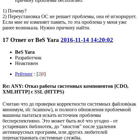
причину проблемы бесполезно.
1) Почему?
2) Переустановка ОС не решает проблемы, она её игнорирует.
Если мне не изменяет память, то эта проблема у меня уже
ранее возникала. Нужно причину найти.
17
Ответ от
BeS Yara
2016-11-14 14:20:02
BeS Yara
Разработчик
Неактивен
Рейтинг
: [
2
|
0
]
Re: ANY: Отказ работы системных компонентов [CDO,
XMLHTTP] с SSL (HTTPS)
Считаю что до проверки корректности системных файлов(как
минимум, sfc /scannow), и полного обновления проблемной
машины пытаться искать источник проблемы
бесперспективно. Это может быть всё что угодно - от
устаревших библиотек, до "хвостов" после удаления
антивирусных программ, или других любителей
перенастраивать системные службы.