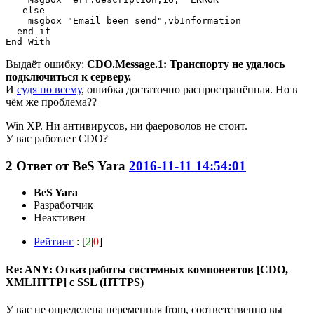
   else 

    msgbox "Email been send",vbInformation

  end if

End With
Выдаёт ошибку:
CDO.Message.1: Транспорту не удалось
подключиться к серверу.
И
судя по всему
, ошибка достаточно распространённая. Но в
чём же проблема??
Win XP. Ни антивирусов, ни фаероволов не стоит.
У вас работает CDO?
2
Ответ от
BeS Yara
2016-11-11 14:54:01
BeS Yara
Разработчик
Неактивен
Рейтинг
: [
2
|
0
]
Re: ANY: Отказ работы системных компонентов [CDO,
XMLHTTP] с SSL (HTTPS)
У вас не определена переменная from, соответственно вы