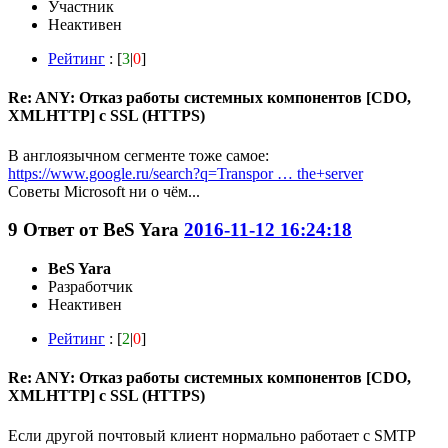
Участник
Неактивен
Рейтинг
: [
3
|
0
]
Re: ANY: Отказ работы системных компонентов [CDO,
XMLHTTP] с SSL (HTTPS)
В англоязычном сегменте тоже самое:
https://www.google.ru/search?q=Transpor … the+server
Советы Microsoft ни о чём...
9
Ответ от
BeS Yara
2016-11-12 16:24:18
BeS Yara
Разработчик
Неактивен
Рейтинг
: [
2
|
0
]
Re: ANY: Отказ работы системных компонентов [CDO,
XMLHTTP] с SSL (HTTPS)
Если другой почтовый клиент нормально работает с SMTP