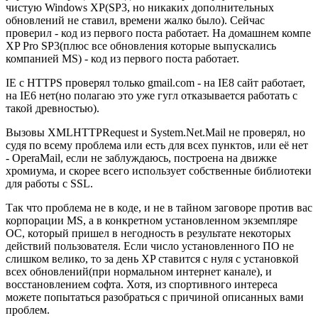
чистую Windows XP(SP3, но никаких дополнительных
обновлений не ставил, времени жалко было). Сейчас
проверил - код из первого поста работает. На домашнем компе
XP Pro SP3(плюс все обновления которые выпускались
компанией MS) - код из первого поста работает.
IE с HTTPS проверял только gmail.com - на IE8 сайт работает,
на IE6 нет(но полагаю это уже гугл отказывается работать с
такой древностью).
Вызовы XMLHTTPRequest и System.Net.Mail не проверял, но
судя по всему проблема или есть для всех пунктов, или её нет
- OperaMail, если не заблуждаюсь, построена на движке
хромиума, и скорее всего использует собственные библиотеки
для работы с SSL.
Так что проблема не в коде, и не в тайном заговоре против вас
корпорации MS, а в конкретном установленном экземпляре
ОС, который пришел в негодность в результате некоторых
действий пользователя. Если число установленного ПО не
слишком велико, то за день XP ставится с нуля с установкой
всех обновлений(при нормальном интернет канале), и
восстановлением софта. Хотя, из спортивного интереса
можете попытаться разобраться с причиной описанных вами
проблем.