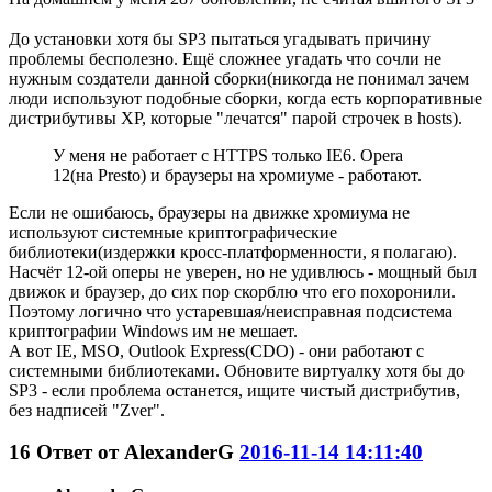
До установки хотя бы SP3 пытаться угадывать причину
проблемы бесполезно. Ещё сложнее угадать что сочли не
нужным создатели данной сборки(никогда не понимал зачем
люди используют подобные сборки, когда есть корпоративные
дистрибутивы XP, которые "лечатся" парой строчек в hosts).
У меня не работает с HTTPS только IE6. Opera
12(на Presto) и браузеры на хромиуме - работают.
Если не ошибаюсь, браузеры на движке хромиума не
используют системные криптографические
библиотеки(издержки кросс-платформенности, я полагаю).
Насчёт 12-ой оперы не уверен, но не удивлюсь - мощный был
движок и браузер, до сих пор скорблю что его похоронили.
Поэтому логично что устаревшая/неисправная подсистема
криптографии Windows им не мешает.
А вот IE, MSO, Outlook Express(CDO) - они работают с
системными библиотеками. Обновите виртуалку хотя бы до
SP3 - если проблема останется, ищите чистый дистрибутив,
без надписей "Zver".
16
Ответ от
AlexanderG
2016-11-14 14:11:40