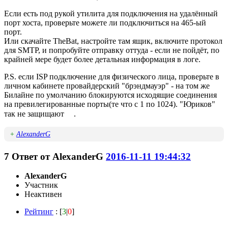
Если есть под рукой утилита для подключения на удалённый
порт хоста, проверьте можете ли подключиться на 465-ый
порт.
Или скачайте TheBat, настройте там ящик, включите протокол
для SMTP, и попробуйте отправку оттуда - если не пойдёт, по
крайней мере будет более детальная информация в логе.
P.S. если ISP подключение для физического лица, проверьте в
личном кабинете провайдерский "брэндмауэр" - на том же
Билайне по умолчанию блокируются исходящие соединения
на превилегированные порты(те что с 1 по 1024). "Юриков"
так не защищают
.
+
AlexanderG
7
Ответ от
AlexanderG
2016-11-11 19:44:32
AlexanderG
Участник
Неактивен
Рейтинг
: [
3
|
0
]