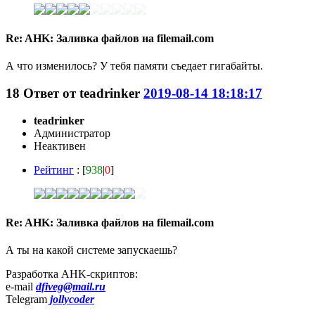
Re: AHK: Заливка файлов на filemail.com
А что изменилось? У тебя памяти съедает гигабайты.
18
Ответ от
teadrinker
2019-08-14 18:18:17
teadrinker
Администратор
Неактивен
Рейтинг
: [
938
|
0
]
Re: AHK: Заливка файлов на filemail.com
А ты на какой системе запускаешь?
Разработка AHK-скриптов:
e-mail
dfiveg@mail.ru
Telegram
jollycoder