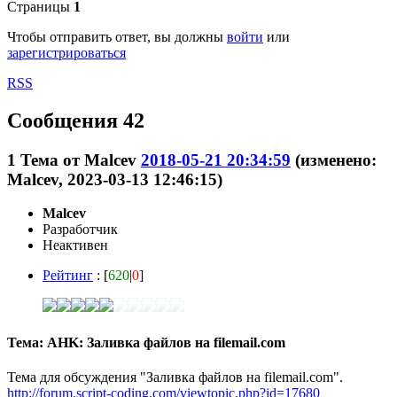
Страницы
1
Чтобы отправить ответ, вы должны
войти
или
зарегистрироваться
RSS
Сообщения 42
1
Тема от
Malcev
2018-05-21 20:34:59
(изменено:
Malcev, 2023-03-13 12:46:15)
Malcev
Разработчик
Неактивен
Рейтинг
: [
620
|
0
]
Тема: AHK: Заливка файлов на filemail.com
Тема для обсуждения "Заливка файлов на filemail.com".
http://forum.script-coding.com/viewtopic.php?id=17680