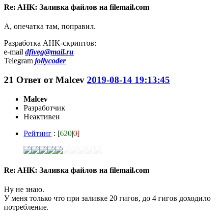
Re: AHK: Заливка файлов на filemail.com
А, опечатка там, поправил.
Разработка AHK-скриптов:
e-mail
dfiveg@mail.ru
Telegram
jollycoder
21
Ответ от
Malcev
2019-08-14 19:13:45
Malcev
Разработчик
Неактивен
Рейтинг
: [
620
|
0
]
Re: AHK: Заливка файлов на filemail.com
Ну не знаю.
У меня только что при заливке 20 гигов, до 4 гигов доходило
потребление.