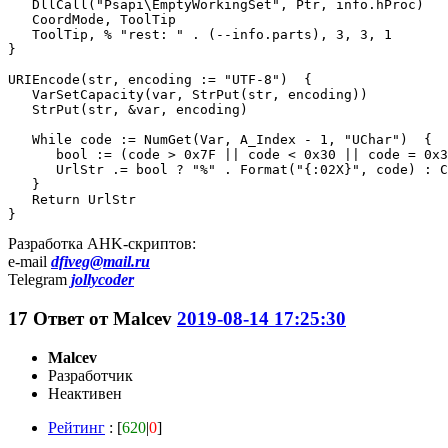
   DllCall("Psapi\EmptyWorkingSet", Ptr, info.hProc)

   CoordMode, ToolTip

   ToolTip, % "rest: " . (--info.parts), 3, 3, 1

}

URIEncode(str, encoding := "UTF-8")  {

   VarSetCapacity(var, StrPut(str, encoding))

   StrPut(str, &var, encoding)

   While code := NumGet(Var, A_Index - 1, "UChar")  {

      bool := (code > 0x7F || code < 0x30 || code = 0x3
      UrlStr .= bool ? "%" . Format("{:02X}", code) : C
   }

   Return UrlStr

}
Разработка AHK-скриптов:
e-mail
dfiveg@mail.ru
Telegram
jollycoder
17
Ответ от
Malcev
2019-08-14 17:25:30
Malcev
Разработчик
Неактивен
Рейтинг
: [
620
|
0
]