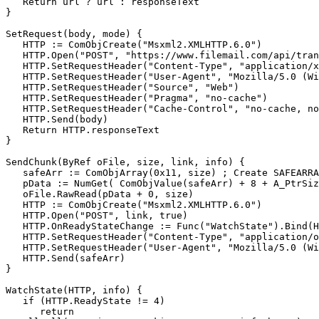
   Return url ? url : responseText

}

SetRequest(body, mode) {

   HTTP := ComObjCreate("Msxml2.XMLHTTP.6.0")

   HTTP.Open("POST", "https://www.filemail.com/api/tran
   HTTP.SetRequestHeader("Content-Type", "application/x
   HTTP.SetRequestHeader("User-Agent", "Mozilla/5.0 (Wi
   HTTP.SetRequestHeader("Source", "Web")

   HTTP.SetRequestHeader("Pragma", "no-cache")

   HTTP.SetRequestHeader("Cache-Control", "no-cache, no
   HTTP.Send(body)

   Return HTTP.responseText

}

SendChunk(ByRef oFile, size, link, info) {

   safeArr := ComObjArray(0x11, size) ; Create SAFEARRA
   pData := NumGet( ComObjValue(safeArr) + 8 + A_PtrSiz
   oFile.RawRead(pData + 0, size)

   HTTP := ComObjCreate("Msxml2.XMLHTTP.6.0")

   HTTP.Open("POST", link, true)

   HTTP.OnReadyStateChange := Func("WatchState").Bind(H
   HTTP.SetRequestHeader("Content-Type", "application/o
   HTTP.SetRequestHeader("User-Agent", "Mozilla/5.0 (Wi
   HTTP.Send(safeArr)

}

WatchState(HTTP, info) {

   if (HTTP.ReadyState != 4)

      return
