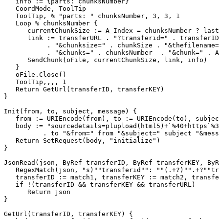
   info := {parts: chunksNumber}

   CoordMode, ToolTip

   ToolTip, % "parts: " chunksNumber, 3, 3, 1

   Loop % chunksNumber {

      currentChunkSize := A_Index = chunksNumber ? last
      link := transferURL . "?transferid=" . transferID
           . "&chunksize=" . chunkSize . "&thefilename=
           . "&chunks=" . chunksNumber  . "&chunk=" . A
      SendChunk(oFile, currentChunkSize, link, info)

   }

   oFile.Close()

   ToolTip,,,, 1

   Return GetUrl(transferID, transferKEY)

}

Init(from, to, subject, message) {

   from := URIEncode(from), to := URIEncode(to), subjec
   body := "sourcedetails=plupload(html5)+`%40+https`%3
          . to "&from=" from "&subject=" subject "&mess
   Return SetRequest(body, "initialize")

}

JsonRead(json, ByRef transferID, ByRef transferKEY, ByR
   RegexMatch(json, "s)""transferid"": ""(.+?)"".+?""tr
   transferID := match1, transferKEY := match2, transfe
   if !(transferID && transferKEY && transferURL)

      Return json

}

GetUrl(transferID, transferKEY) {
