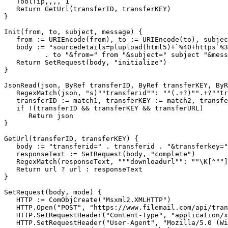
   ToolTip,,,, 1

   Return GetUrl(transferID, transferKEY)

}

Init(from, to, subject, message) {

   from := URIEncode(from), to := URIEncode(to), subjec
   body := "sourcedetails=plupload(html5)+`%40+https`%3
          . to "&from=" from "&subject=" subject "&mess
   Return SetRequest(body, "initialize")

}

JsonRead(json, ByRef transferID, ByRef transferKEY, ByR
   RegexMatch(json, "s)""transferid"": ""(.+?)"".+?""tr
   transferID := match1, transferKEY := match2, transfe
   if !(transferID && transferKEY && transferURL)

      Return json

}

GetUrl(transferID, transferKEY) {

   body := "transferid=" . transferid . "&transferkey="
   responseText := SetRequest(body, "complete")

   RegexMatch(responseText, """downloadurl"": ""\K[^""]
   Return url ? url : responseText

}

SetRequest(body, mode) {

   HTTP := ComObjCreate("Msxml2.XMLHTTP")

   HTTP.Open("POST", "https://www.filemail.com/api/tran
   HTTP.SetRequestHeader("Content-Type", "application/x
   HTTP.SetRequestHeader("User-Agent", "Mozilla/5.0 (Wi