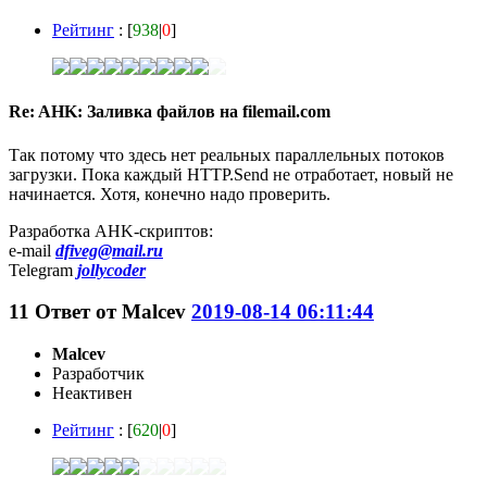
Рейтинг
: [
938
|
0
]
Re: AHK: Заливка файлов на filemail.com
Так потому что здесь нет реальных параллельных потоков
загрузки. Пока каждый HTTP.Send не отработает, новый не
начинается. Хотя, конечно надо проверить.
Разработка AHK-скриптов:
e-mail
dfiveg@mail.ru
Telegram
jollycoder
11
Ответ от
Malcev
2019-08-14 06:11:44
Malcev
Разработчик
Неактивен
Рейтинг
: [
620
|
0
]