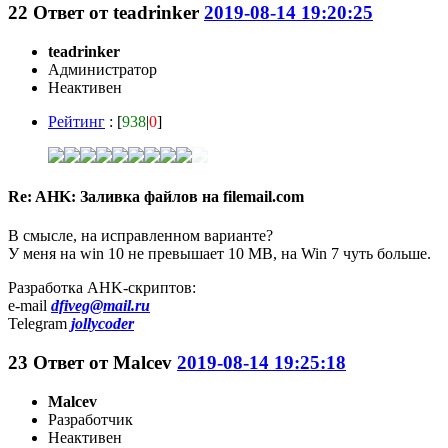
22
Ответ от
teadrinker
2019-08-14 19:20:25
teadrinker
Администратор
Неактивен
Рейтинг
: [
938
|
0
]
Re: AHK: Заливка файлов на filemail.com
В смысле, на исправленном варианте?
У меня на win 10 не превышает 10 MB, на Win 7 чуть больше.
Разработка AHK-скриптов:
e-mail
dfiveg@mail.ru
Telegram
jollycoder
23
Ответ от
Malcev
2019-08-14 19:25:18
Malcev
Разработчик
Неактивен