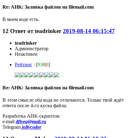
Re: AHK: Заливка файлов на filemail.com
В моем коде есть.
12
Ответ от
teadrinker
2019-08-14 06:15:47
teadrinker
Администратор
Неактивен
Рейтинг
: [
938
|
0
]
Re: AHK: Заливка файлов на filemail.com
В этом смысле оба кода не отличаются. Только твой ждёт
ответа после 4-го куска файла.
Разработка AHK-скриптов:
e-mail
dfiveg@mail.ru
Telegram
jollycoder