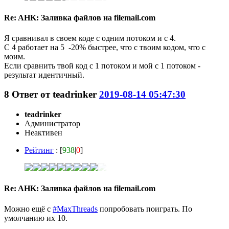
Re: AHK: Заливка файлов на filemail.com
Я сравнивал в своем коде с одним потоком и с 4.
С 4 работает на 5 -20% быстрее, что с твоим кодом, что с
моим.
Если сравнить твой код с 1 потоком и мой с 1 потоком -
результат идентичный.
8
Ответ от
teadrinker
2019-08-14 05:47:30
teadrinker
Администратор
Неактивен
Рейтинг
: [
938
|
0
]
Re: AHK: Заливка файлов на filemail.com
Можно ещё с
#MaxThreads
попробовать поиграть. По
умолчанию их 10.