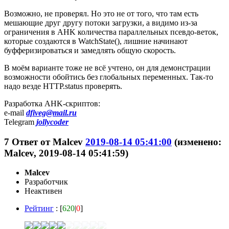
Возможно, не проверял. Но это не от того, что там есть
мешающие друг другу потоки загрузки, а видимо из-за
ограничения в AHK количества параллельных псевдо-веток,
которые создаются в WatchState(), лишние начинают
буфферизироваться и замедлять общую скорость.
В моём варианте тоже не всё учтено, он для демонстрации
возможности обойтись без глобальных переменных. Так-то
надо везде HTTP.status проверять.
Разработка AHK-скриптов:
e-mail
dfiveg@mail.ru
Telegram
jollycoder
7
Ответ от
Malcev
2019-08-14 05:41:00
(изменено:
Malcev, 2019-08-14 05:41:59)
Malcev
Разработчик
Неактивен
Рейтинг
: [
620
|
0
]