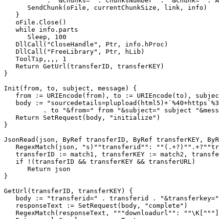
           . "&chunks=" . chunksNumber  . "&chunk=" . A
      SendChunk(oFile, currentChunkSize, link, info)

   }

   oFile.Close()

   while info.parts

      Sleep, 100

   DllCall("CloseHandle", Ptr, info.hProc)

   DllCall("FreeLibrary", Ptr, hLib)

   ToolTip,,,, 1

   Return GetUrl(transferID, transferKEY)

}

Init(from, to, subject, message) {

   from := URIEncode(from), to := URIEncode(to), subjec
   body := "sourcedetails=plupload(html5)+`%40+https`%3
          . to "&from=" from "&subject=" subject "&mess
   Return SetRequest(body, "initialize")

}

JsonRead(json, ByRef transferID, ByRef transferKEY, ByR
   RegexMatch(json, "s)""transferid"": ""(.+?)"".+?""tr
   transferID := match1, transferKEY := match2, transfe
   if !(transferID && transferKEY && transferURL)

      Return json

}

GetUrl(transferID, transferKEY) {

   body := "transferid=" . transferid . "&transferkey="
   responseText := SetRequest(body, "complete")

   RegexMatch(responseText, """downloadurl"": ""\K[^""]