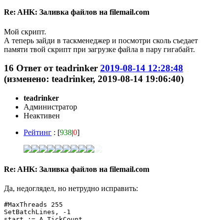
Re: AHK: Заливка файлов на filemail.com
Мой скрипт.
А теперь зайди в таскменеджер и посмотри сколь съедает
памяти твой скрипт при загрузке файла в пару гигабайт.
16
Ответ от
teadrinker
2019-08-14 12:28:48
(изменено: teadrinker, 2019-08-14 19:06:40)
teadrinker
Администратор
Неактивен
Рейтинг
: [
938
|
0
]
Re: AHK: Заливка файлов на filemail.com
Да, недоглядел, но нетрудно исправить:
#MaxThreads 255

SetBatchLines, -1

start := A_TickCount
