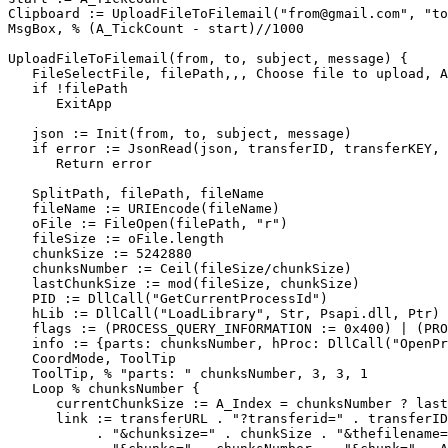
Clipboard := UploadFileToFilemail("from@gmail.com", "to
MsgBox, % (A_TickCount - start)//1000

UploadFileToFilemail(from, to, subject, message) {

   FileSelectFile, filePath,,, Choose file to upload, A
   if !filePath

      ExitApp

   json := Init(from, to, subject, message)

   if error := JsonRead(json, transferID, transferKEY, 
      Return error

   SplitPath, filePath, fileName

   fileName := URIEncode(fileName)

   oFile := FileOpen(filePath, "r")

   fileSize := oFile.length

   chunkSize := 5242880

   chunksNumber := Ceil(fileSize/chunkSize)

   lastChunkSize := mod(fileSize, chunkSize)

   PID := DllCall("GetCurrentProcessId")

   hLib := DllCall("LoadLibrary", Str, Psapi.dll, Ptr)

   flags := (PROCESS_QUERY_INFORMATION := 0x400) | (PRO
   info := {parts: chunksNumber, hProc: DllCall("OpenPr
   CoordMode, ToolTip

   ToolTip, % "parts: " chunksNumber, 3, 3, 1

   Loop % chunksNumber {

      currentChunkSize := A_Index = chunksNumber ? last
      link := transferURL . "?transferid=" . transferID
           . "&chunksize=" . chunkSize . "&thefilename=