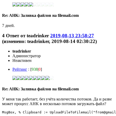
Re: AHK: Заливка файлов на filemail.com
7 дней.
4
Ответ от
teadrinker
2019-08-13 23:58:27
(изменено: teadrinker, 2019-08-14 02:30:22)
teadrinker
Администратор
Неактивен
Рейтинг
: [
938
|
0
]
Re: AHK: Заливка файлов на filemail.com
У меня так работает, без учёта количества потоков. Да и разве
может процесс AHK в несколько потоков загружать файл?
MsgBox, % Clipboard := UploadFileToFilemail("from@gmail