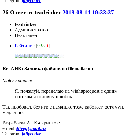
Telegram
jollycoder
26
Ответ от
teadrinker
2019-08-14 19:33:37
teadrinker
Администратор
Неактивен
Рейтинг
: [
938
|
0
]
Re: AHK: Заливка файлов на filemail.com
Malcev пишет:
Я, пожалуй, переделаю на winhttprequest с одним
потоком и отловом ошибок
Так пробовал, без игр с памятью, тоже работает, хотя чуть
медленнее.
Разработка AHK-скриптов:
e-mail
dfiveg@mail.ru
Telegram
jollycoder