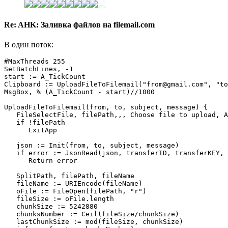
Re: AHK: Заливка файлов на filemail.com
В один поток:
#MaxThreads 255

SetBatchLines, -1

start := A_TickCount

Clipboard := UploadFileToFilemail("from@gmail.com", "to
MsgBox, % (A_TickCount - start)//1000

UploadFileToFilemail(from, to, subject, message) {

   FileSelectFile, filePath,,, Choose file to upload, A
   if !filePath

      ExitApp

   json := Init(from, to, subject, message)

   if error := JsonRead(json, transferID, transferKEY, 
      Return error

   SplitPath, filePath, fileName

   fileName := URIEncode(fileName)

   oFile := FileOpen(filePath, "r")

   fileSize := oFile.length

   chunkSize := 5242880

   chunksNumber := Ceil(fileSize/chunkSize)

   lastChunkSize := mod(fileSize, chunkSize)
