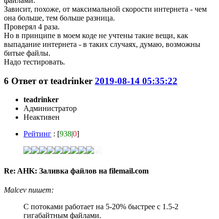
файлами.
Зависит, похоже, от максимальной скорости интернета - чем
она больше, тем больше разница.
Проверял 4 раза.
Но в принципе в моем коде не учтены такие вещи, как
выпадание интернета - в таких случаях, думаю, возможны
битые файлы.
Надо тестировать.
6
Ответ от
teadrinker
2019-08-14 05:35:22
teadrinker
Администратор
Неактивен
Рейтинг
: [
938
|
0
]
Re: AHK: Заливка файлов на filemail.com
Malcev пишет:
С потоками работает на 5-20% быстрее с 1.5-2
гигабайтным файлами.