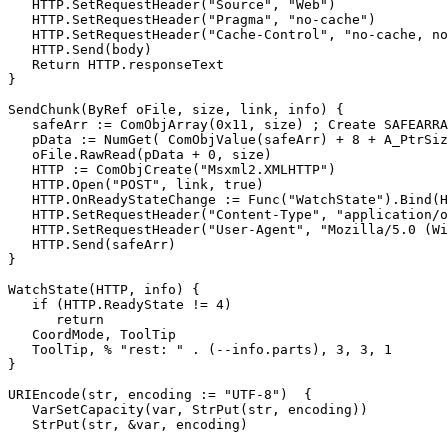
   HTTP.SetRequestHeader("Source", "Web")

   HTTP.SetRequestHeader("Pragma", "no-cache")

   HTTP.SetRequestHeader("Cache-Control", "no-cache, no
   HTTP.Send(body)

   Return HTTP.responseText

}

SendChunk(ByRef oFile, size, link, info) {

   safeArr := ComObjArray(0x11, size) ; Create SAFEARRA
   pData := NumGet( ComObjValue(safeArr) + 8 + A_PtrSiz
   oFile.RawRead(pData + 0, size)

   HTTP := ComObjCreate("Msxml2.XMLHTTP")

   HTTP.Open("POST", link, true)

   HTTP.OnReadyStateChange := Func("WatchState").Bind(H
   HTTP.SetRequestHeader("Content-Type", "application/o
   HTTP.SetRequestHeader("User-Agent", "Mozilla/5.0 (Wi
   HTTP.Send(safeArr)

}

WatchState(HTTP, info) {

   if (HTTP.ReadyState != 4)

      return

   CoordMode, ToolTip

   ToolTip, % "rest: " . (--info.parts), 3, 3, 1

}

URIEncode(str, encoding := "UTF-8")  {

   VarSetCapacity(var, StrPut(str, encoding))

   StrPut(str, &var, encoding)
