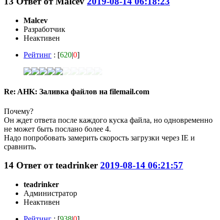
13
Ответ от
Malcev
2019-08-14 06:18:23
Malcev
Разработчик
Неактивен
Рейтинг
: [
620
|
0
]
Re: AHK: Заливка файлов на filemail.com
Почему?
Он ждет ответа после каждого куска файла, но одновременно
не может быть послано более 4.
Надо попробовать замерить скорость загрузки через IE и
сравнить.
14
Ответ от
teadrinker
2019-08-14 06:21:57
teadrinker
Администратор
Неактивен
Рейтинг
: [
938
|
0
]