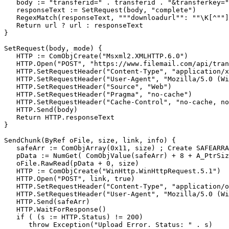
   body := "transferid=" . transferid . "&transferkey="
   responseText := SetRequest(body, "complete")

   RegexMatch(responseText, """downloadurl"": ""\K[^""]
   Return url ? url : responseText

}

SetRequest(body, mode) {

   HTTP := ComObjCreate("Msxml2.XMLHTTP.6.0")

   HTTP.Open("POST", "https://www.filemail.com/api/tran
   HTTP.SetRequestHeader("Content-Type", "application/x
   HTTP.SetRequestHeader("User-Agent", "Mozilla/5.0 (Wi
   HTTP.SetRequestHeader("Source", "Web")

   HTTP.SetRequestHeader("Pragma", "no-cache")

   HTTP.SetRequestHeader("Cache-Control", "no-cache, no
   HTTP.Send(body)

   Return HTTP.responseText

}

SendChunk(ByRef oFile, size, link, info) {

   safeArr := ComObjArray(0x11, size) ; Create SAFEARRA
   pData := NumGet( ComObjValue(safeArr) + 8 + A_PtrSiz
   oFile.RawRead(pData + 0, size)

   HTTP := ComObjCreate("WinHttp.WinHttpRequest.5.1")

   HTTP.Open("POST", link, true)

   HTTP.SetRequestHeader("Content-Type", "application/o
   HTTP.SetRequestHeader("User-Agent", "Mozilla/5.0 (Wi
   HTTP.Send(safeArr)

   HTTP.WaitForResponse()

   if ( (s := HTTP.Status) != 200)

      throw Exception("Upload Error. Status: " . s)
