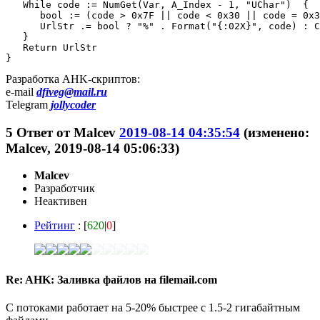
   While code := NumGet(Var, A_Index - 1, "UChar")  {

      bool := (code > 0x7F || code < 0x30 || code = 0x3
      UrlStr .= bool ? "%" . Format("{:02X}", code) : C
   }

   Return UrlStr

}
Разработка AHK-скриптов:
e-mail
dfiveg@mail.ru
Telegram
jollycoder
5
Ответ от
Malcev
2019-08-14 04:35:54
(изменено:
Malcev, 2019-08-14 05:06:33)
Malcev
Разработчик
Неактивен
Рейтинг
: [
620
|
0
]
Re: AHK: Заливка файлов на filemail.com
С потоками работает на 5-20% быстрее с 1.5-2 гигабайтным