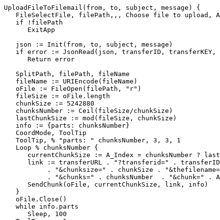
UploadFileToFilemail(from, to, subject, message) {

   FileSelectFile, filePath,,, Choose file to upload, A
   if !filePath

      ExitApp

   json := Init(from, to, subject, message)

   if error := JsonRead(json, transferID, transferKEY, 
      Return error

   SplitPath, filePath, fileName

   fileName := URIEncode(fileName)

   oFile := FileOpen(filePath, "r")

   fileSize := oFile.length

   chunkSize := 5242880

   chunksNumber := Ceil(fileSize/chunkSize)

   lastChunkSize := mod(fileSize, chunkSize)

   info := {parts: chunksNumber}

   CoordMode, ToolTip

   ToolTip, % "parts: " chunksNumber, 3, 3, 1

   Loop % chunksNumber {

      currentChunkSize := A_Index = chunksNumber ? last
      link := transferURL . "?transferid=" . transferID
           . "&chunksize=" . chunkSize . "&thefilename=
           . "&chunks=" . chunksNumber  . "&chunk=" . A
      SendChunk(oFile, currentChunkSize, link, info)

   }

   oFile.Close()

   while info.parts

      Sleep, 100
