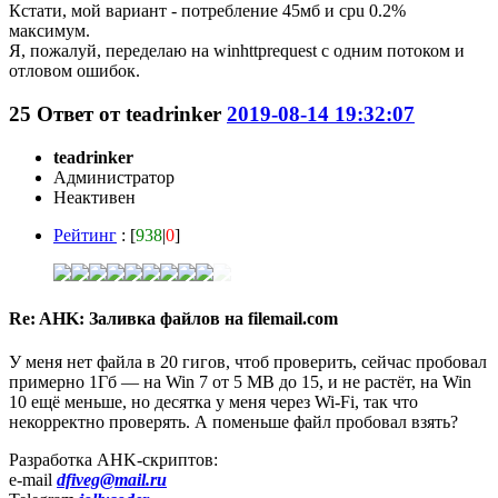
Кстати, мой вариант - потребление 45мб и cpu 0.2%
максимум.
Я, пожалуй, переделаю на winhttprequest с одним потоком и
отловом ошибок.
25
Ответ от
teadrinker
2019-08-14 19:32:07
teadrinker
Администратор
Неактивен
Рейтинг
: [
938
|
0
]
Re: AHK: Заливка файлов на filemail.com
У меня нет файла в 20 гигов, чтоб проверить, сейчас пробовал
примерно 1Гб — на Win 7 от 5 MB до 15, и не растёт, на Win
10 ещё меньше, но десятка у меня через Wi-Fi, так что
некорректно проверять. А поменьше файл пробовал взять?
Разработка AHK-скриптов:
e-mail
dfiveg@mail.ru