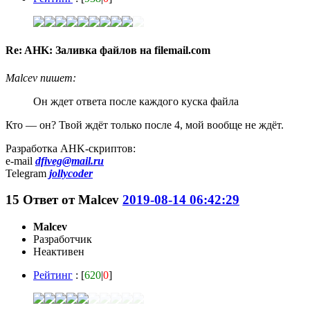
Re: AHK: Заливка файлов на filemail.com
Malcev пишет:
Он ждет ответа после каждого куска файла
Кто — он? Твой ждёт только после 4, мой вообще не ждёт.
Разработка AHK-скриптов:
e-mail
dfiveg@mail.ru
Telegram
jollycoder
15
Ответ от
Malcev
2019-08-14 06:42:29
Malcev
Разработчик
Неактивен
Рейтинг
: [
620
|
0
]