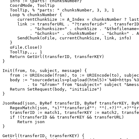
   info := {parts: chunksNumber}

   CoordMode, ToolTip

   ToolTip, % "parts: " chunksNumber, 3, 3, 1

   Loop % chunksNumber {

      currentChunkSize := A_Index = chunksNumber ? last
      link := transferURL . "?transferid=" . transferID
           . "&chunksize=" . chunkSize . "&thefilename=
           . "&chunks=" . chunksNumber  . "&chunk=" . A
      SendChunk(oFile, currentChunkSize, link, info)

   }

   oFile.Close()

   ToolTip,,,, 1

   Return GetUrl(transferID, transferKEY)

}

Init(from, to, subject, message) {

   from := URIEncode(from), to := URIEncode(to), subjec
   body := "sourcedetails=plupload(html5)+`%40+https`%3
          . to "&from=" from "&subject=" subject "&mess
   Return SetRequest(body, "initialize")

}

JsonRead(json, ByRef transferID, ByRef transferKEY, ByR
   RegexMatch(json, "s)""transferid"": ""(.+?)"".+?""tr
   transferID := match1, transferKEY := match2, transfe
   if !(transferID && transferKEY && transferURL)

      Return json

}

GetUrl(transferID, transferKEY) {
