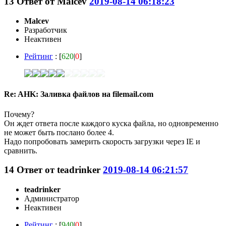
13
Ответ от
Malcev
2019-08-14 06:18:23
Malcev
Разработчик
Неактивен
Рейтинг
: [
620
|
0
]
Re: AHK: Заливка файлов на filemail.com
Почему?
Он ждет ответа после каждого куска файла, но одновременно
не может быть послано более 4.
Надо попробовать замерить скорость загрузки через IE и
сравнить.
14
Ответ от
teadrinker
2019-08-14 06:21:57
teadrinker
Администратор
Неактивен
Рейтинг
: [
940
|
0
]