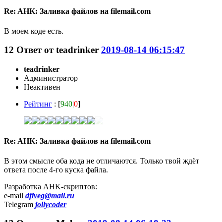
Re: AHK: Заливка файлов на filemail.com
В моем коде есть.
12
Ответ от
teadrinker
2019-08-14 06:15:47
teadrinker
Администратор
Неактивен
Рейтинг
: [
940
|
0
]
Re: AHK: Заливка файлов на filemail.com
В этом смысле оба кода не отличаются. Только твой ждёт
ответа после 4-го куска файла.
Разработка AHK-скриптов:
e-mail
dfiveg@mail.ru
Telegram
jollycoder