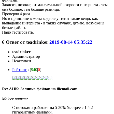
файлами.
Зависит, похоже, от максимальной скорости интернета - чем
она больше, тем больше разница.
Проверял 4 раза.
Но в принципе в моем коде не учтены такие вещи, как
выпадание интернета - в таких случаях, думаю, возможны
битые файлы.
Надо тестировать.
6
Ответ от
teadrinker
2019-08-14 05:35:22
teadrinker
Администратор
Неактивен
Рейтинг
: [
940
|
0
]
Re: AHK: Заливка файлов на filemail.com
Malcev пишет:
С потоками работает на 5-20% быстрее с 1.5-2
гигабайтным файлами.