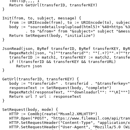
   ToolTip,,,, 1

   Return GetUrl(transferID, transferKEY)

}

Init(from, to, subject, message) {

   from := URIEncode(from), to := URIEncode(to), subjec
   body := "sourcedetails=plupload(html5)+`%40+https`%3
          . to "&from=" from "&subject=" subject "&mess
   Return SetRequest(body, "initialize")

}

JsonRead(json, ByRef transferID, ByRef transferKEY, ByR
   RegexMatch(json, "s)""transferid"": ""(.+?)"".+?""tr
   transferID := match1, transferKEY := match2, transfe
   if !(transferID && transferKEY && transferURL)

      Return json

}

GetUrl(transferID, transferKEY) {

   body := "transferid=" . transferid . "&transferkey="
   responseText := SetRequest(body, "complete")

   RegexMatch(responseText, """downloadurl"": ""\K[^""]
   Return url ? url : responseText

}

SetRequest(body, mode) {

   HTTP := ComObjCreate("Msxml2.XMLHTTP")

   HTTP.Open("POST", "https://www.filemail.com/api/tran
   HTTP.SetRequestHeader("Content-Type", "application/x
   HTTP.SetRequestHeader("User-Agent", "Mozilla/5.0 (Wi