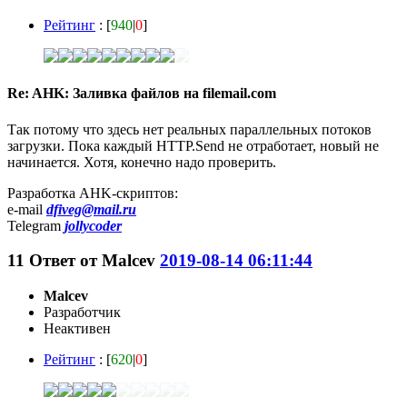
Рейтинг
: [
940
|
0
]
Re: AHK: Заливка файлов на filemail.com
Так потому что здесь нет реальных параллельных потоков
загрузки. Пока каждый HTTP.Send не отработает, новый не
начинается. Хотя, конечно надо проверить.
Разработка AHK-скриптов:
e-mail
dfiveg@mail.ru
Telegram
jollycoder
11
Ответ от
Malcev
2019-08-14 06:11:44
Malcev
Разработчик
Неактивен
Рейтинг
: [
620
|
0
]