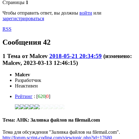
Страницы
1
Чтобы отправить ответ, вы должны
войти
или
зарегистрироваться
RSS
Сообщения 42
1
Тема от
Malcev
2018-05-21 20:34:59
(изменено:
Malcev, 2023-03-13 12:46:15)
Malcev
Разработчик
Неактивен
Рейтинг
: [
620
|
0
]
Тема: AHK: Заливка файлов на filemail.com
Тема для обсуждения "Заливка файлов на filemail.com".
http://forum.script-coding.com/viewtopic.php?id=17680