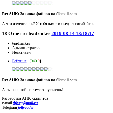
Re: AHK: Заливка файлов на filemail.com
А что изменилось? У тебя памяти съедает гигабайты.
18
Ответ от
teadrinker
2019-08-14 18:18:17
teadrinker
Администратор
Неактивен
Рейтинг
: [
940
|
0
]
Re: AHK: Заливка файлов на filemail.com
А ты на какой системе запускаешь?
Разработка AHK-скриптов:
e-mail
dfiveg@mail.ru
Telegram
jollycoder