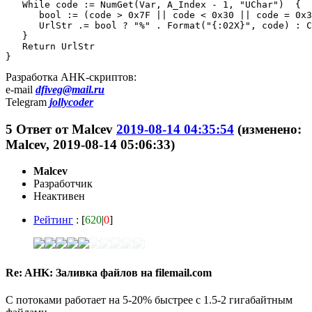
   While code := NumGet(Var, A_Index - 1, "UChar")  {

      bool := (code > 0x7F || code < 0x30 || code = 0x3
      UrlStr .= bool ? "%" . Format("{:02X}", code) : C
   }

   Return UrlStr

}
Разработка AHK-скриптов:
e-mail
dfiveg@mail.ru
Telegram
jollycoder
5
Ответ от
Malcev
2019-08-14 04:35:54
(изменено:
Malcev, 2019-08-14 05:06:33)
Malcev
Разработчик
Неактивен
Рейтинг
: [
620
|
0
]
Re: AHK: Заливка файлов на filemail.com
С потоками работает на 5-20% быстрее с 1.5-2 гигабайтным