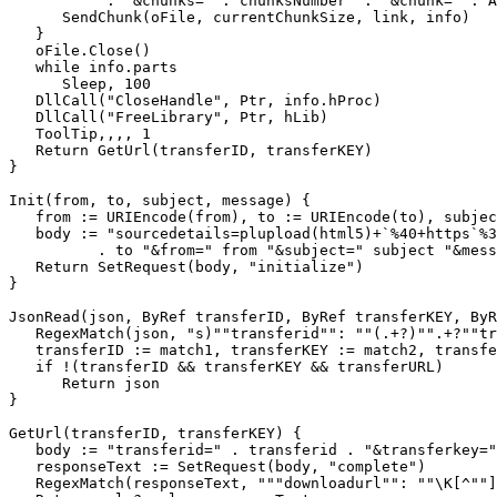
           . "&chunks=" . chunksNumber  . "&chunk=" . A
      SendChunk(oFile, currentChunkSize, link, info)

   }

   oFile.Close()

   while info.parts

      Sleep, 100

   DllCall("CloseHandle", Ptr, info.hProc)

   DllCall("FreeLibrary", Ptr, hLib)

   ToolTip,,,, 1

   Return GetUrl(transferID, transferKEY)

}

Init(from, to, subject, message) {

   from := URIEncode(from), to := URIEncode(to), subjec
   body := "sourcedetails=plupload(html5)+`%40+https`%3
          . to "&from=" from "&subject=" subject "&mess
   Return SetRequest(body, "initialize")

}

JsonRead(json, ByRef transferID, ByRef transferKEY, ByR
   RegexMatch(json, "s)""transferid"": ""(.+?)"".+?""tr
   transferID := match1, transferKEY := match2, transfe
   if !(transferID && transferKEY && transferURL)

      Return json

}

GetUrl(transferID, transferKEY) {

   body := "transferid=" . transferid . "&transferkey="
   responseText := SetRequest(body, "complete")

   RegexMatch(responseText, """downloadurl"": ""\K[^""]