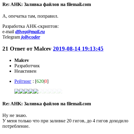
Re: AHK: Заливка файлов на filemail.com
А, опечатка там, поправил.
Разработка AHK-скриптов:
e-mail
dfiveg@mail.ru
Telegram
jollycoder
21
Ответ от
Malcev
2019-08-14 19:13:45
Malcev
Разработчик
Неактивен
Рейтинг
: [
620
|
0
]
Re: AHK: Заливка файлов на filemail.com
Ну не знаю.
У меня только что при заливке 20 гигов, до 4 гигов доходило
потребление.