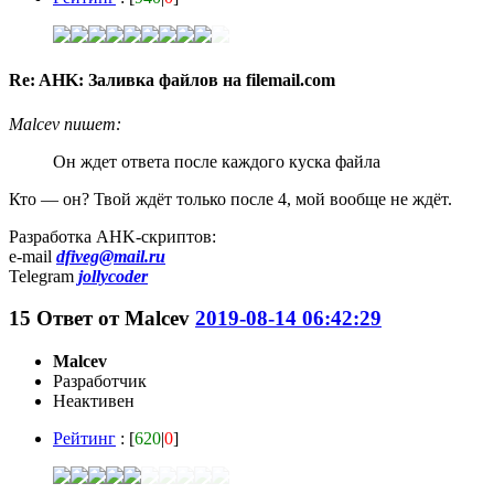
Re: AHK: Заливка файлов на filemail.com
Malcev пишет:
Он ждет ответа после каждого куска файла
Кто — он? Твой ждёт только после 4, мой вообще не ждёт.
Разработка AHK-скриптов:
e-mail
dfiveg@mail.ru
Telegram
jollycoder
15
Ответ от
Malcev
2019-08-14 06:42:29
Malcev
Разработчик
Неактивен
Рейтинг
: [
620
|
0
]