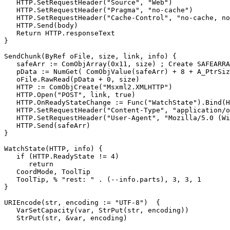
   HTTP.SetRequestHeader("Source", "Web")

   HTTP.SetRequestHeader("Pragma", "no-cache")

   HTTP.SetRequestHeader("Cache-Control", "no-cache, no
   HTTP.Send(body)

   Return HTTP.responseText

}

SendChunk(ByRef oFile, size, link, info) {

   safeArr := ComObjArray(0x11, size) ; Create SAFEARRA
   pData := NumGet( ComObjValue(safeArr) + 8 + A_PtrSiz
   oFile.RawRead(pData + 0, size)

   HTTP := ComObjCreate("Msxml2.XMLHTTP")

   HTTP.Open("POST", link, true)

   HTTP.OnReadyStateChange := Func("WatchState").Bind(H
   HTTP.SetRequestHeader("Content-Type", "application/o
   HTTP.SetRequestHeader("User-Agent", "Mozilla/5.0 (Wi
   HTTP.Send(safeArr)

}

WatchState(HTTP, info) {

   if (HTTP.ReadyState != 4)

      return

   CoordMode, ToolTip

   ToolTip, % "rest: " . (--info.parts), 3, 3, 1

}

URIEncode(str, encoding := "UTF-8")  {

   VarSetCapacity(var, StrPut(str, encoding))

   StrPut(str, &var, encoding)
