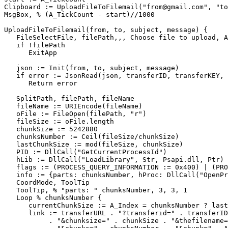
Clipboard := UploadFileToFilemail("from@gmail.com", "to
MsgBox, % (A_TickCount - start)//1000

UploadFileToFilemail(from, to, subject, message) {

   FileSelectFile, filePath,,, Choose file to upload, A
   if !filePath

      ExitApp

   json := Init(from, to, subject, message)

   if error := JsonRead(json, transferID, transferKEY, 
      Return error

   SplitPath, filePath, fileName

   fileName := URIEncode(fileName)

   oFile := FileOpen(filePath, "r")

   fileSize := oFile.length

   chunkSize := 5242880

   chunksNumber := Ceil(fileSize/chunkSize)

   lastChunkSize := mod(fileSize, chunkSize)

   PID := DllCall("GetCurrentProcessId")

   hLib := DllCall("LoadLibrary", Str, Psapi.dll, Ptr)

   flags := (PROCESS_QUERY_INFORMATION := 0x400) | (PRO
   info := {parts: chunksNumber, hProc: DllCall("OpenPr
   CoordMode, ToolTip

   ToolTip, % "parts: " chunksNumber, 3, 3, 1

   Loop % chunksNumber {

      currentChunkSize := A_Index = chunksNumber ? last
      link := transferURL . "?transferid=" . transferID
           . "&chunksize=" . chunkSize . "&thefilename=