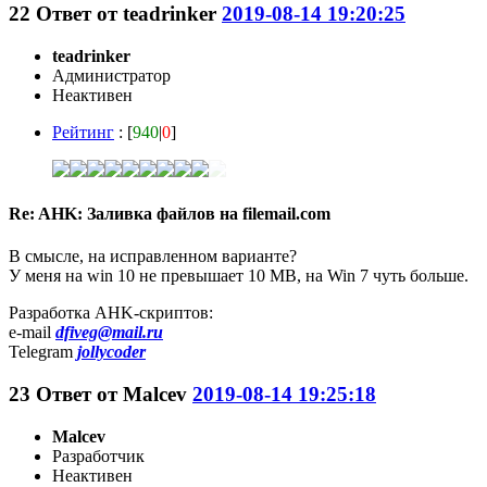
22
Ответ от
teadrinker
2019-08-14 19:20:25
teadrinker
Администратор
Неактивен
Рейтинг
: [
940
|
0
]
Re: AHK: Заливка файлов на filemail.com
В смысле, на исправленном варианте?
У меня на win 10 не превышает 10 MB, на Win 7 чуть больше.
Разработка AHK-скриптов:
e-mail
dfiveg@mail.ru
Telegram
jollycoder
23
Ответ от
Malcev
2019-08-14 19:25:18
Malcev
Разработчик
Неактивен