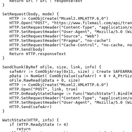
   Return url ? url : responseText

}

SetRequest(body, mode) {

   HTTP := ComObjCreate("Msxml2.XMLHTTP.6.0")

   HTTP.Open("POST", "https://www.filemail.com/api/tran
   HTTP.SetRequestHeader("Content-Type", "application/x
   HTTP.SetRequestHeader("User-Agent", "Mozilla/5.0 (Wi
   HTTP.SetRequestHeader("Source", "Web")

   HTTP.SetRequestHeader("Pragma", "no-cache")

   HTTP.SetRequestHeader("Cache-Control", "no-cache, no
   HTTP.Send(body)

   Return HTTP.responseText

}

SendChunk(ByRef oFile, size, link, info) {

   safeArr := ComObjArray(0x11, size) ; Create SAFEARRA
   pData := NumGet( ComObjValue(safeArr) + 8 + A_PtrSiz
   oFile.RawRead(pData + 0, size)

   HTTP := ComObjCreate("Msxml2.XMLHTTP.6.0")

   HTTP.Open("POST", link, true)

   HTTP.OnReadyStateChange := Func("WatchState").Bind(H
   HTTP.SetRequestHeader("Content-Type", "application/o
   HTTP.SetRequestHeader("User-Agent", "Mozilla/5.0 (Wi
   HTTP.Send(safeArr)

}

WatchState(HTTP, info) {

   if (HTTP.ReadyState != 4)

      return
