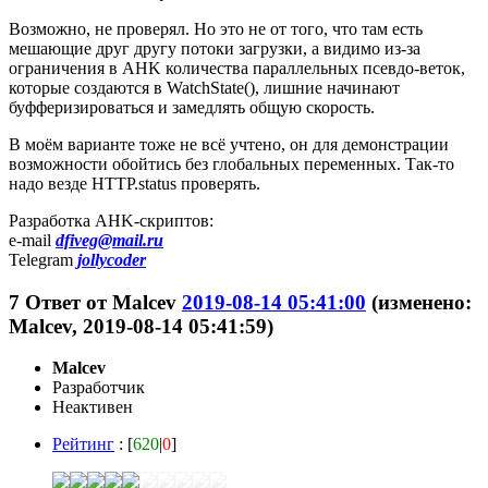
Возможно, не проверял. Но это не от того, что там есть
мешающие друг другу потоки загрузки, а видимо из-за
ограничения в AHK количества параллельных псевдо-веток,
которые создаются в WatchState(), лишние начинают
буфферизироваться и замедлять общую скорость.
В моём варианте тоже не всё учтено, он для демонстрации
возможности обойтись без глобальных переменных. Так-то
надо везде HTTP.status проверять.
Разработка AHK-скриптов:
e-mail
dfiveg@mail.ru
Telegram
jollycoder
7
Ответ от
Malcev
2019-08-14 05:41:00
(изменено:
Malcev, 2019-08-14 05:41:59)
Malcev
Разработчик
Неактивен
Рейтинг
: [
620
|
0
]