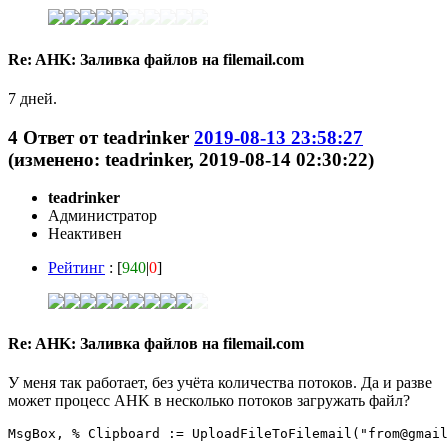
Re: AHK: Заливка файлов на filemail.com
7 дней.
4
Ответ от
teadrinker
2019-08-13 23:58:27
(изменено: teadrinker, 2019-08-14 02:30:22)
teadrinker
Администратор
Неактивен
Рейтинг
: [
940
|
0
]
Re: AHK: Заливка файлов на filemail.com
У меня так работает, без учёта количества потоков. Да и разве
может процесс AHK в несколько потоков загружать файл?
MsgBox, % Clipboard := UploadFileToFilemail("from@gmail