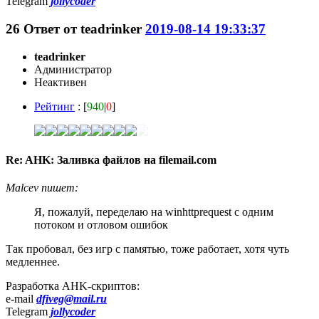
Telegram
jollycoder
26
Ответ от
teadrinker
2019-08-14 19:33:37
teadrinker
Администратор
Неактивен
Рейтинг
: [
940
|
0
]
Re: AHK: Заливка файлов на filemail.com
Malcev пишет:
Я, пожалуй, переделаю на winhttprequest с одним
потоком и отловом ошибок
Так пробовал, без игр с памятью, тоже работает, хотя чуть
медленнее.
Разработка AHK-скриптов:
e-mail
dfiveg@mail.ru
Telegram
jollycoder