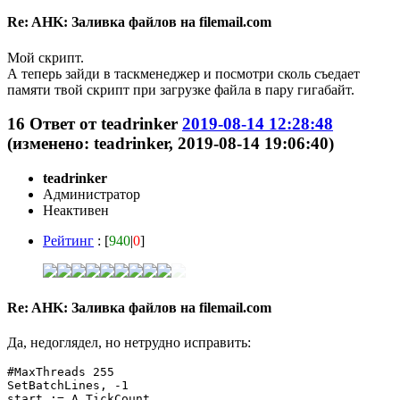
Re: AHK: Заливка файлов на filemail.com
Мой скрипт.
А теперь зайди в таскменеджер и посмотри сколь съедает
памяти твой скрипт при загрузке файла в пару гигабайт.
16
Ответ от
teadrinker
2019-08-14 12:28:48
(изменено: teadrinker, 2019-08-14 19:06:40)
teadrinker
Администратор
Неактивен
Рейтинг
: [
940
|
0
]
Re: AHK: Заливка файлов на filemail.com
Да, недоглядел, но нетрудно исправить:
#MaxThreads 255

SetBatchLines, -1

start := A_TickCount
