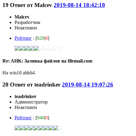
19
Ответ от
Malcev
2019-08-14 18:42:10
Malcev
Разработчик
Неактивен
Рейтинг
: [
620
|
0
]
Re: AHK: Заливка файлов на filemail.com
На win10 ahk64.
20
Ответ от
teadrinker
2019-08-14 19:07:26
teadrinker
Администратор
Неактивен
Рейтинг
: [
940
|
0
]