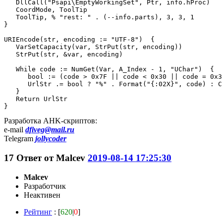
   DllCall("Psapi\EmptyWorkingSet", Ptr, info.hProc)

   CoordMode, ToolTip

   ToolTip, % "rest: " . (--info.parts), 3, 3, 1

}

URIEncode(str, encoding := "UTF-8")  {

   VarSetCapacity(var, StrPut(str, encoding))

   StrPut(str, &var, encoding)

   While code := NumGet(Var, A_Index - 1, "UChar")  {

      bool := (code > 0x7F || code < 0x30 || code = 0x3
      UrlStr .= bool ? "%" . Format("{:02X}", code) : C
   }

   Return UrlStr

}
Разработка AHK-скриптов:
e-mail
dfiveg@mail.ru
Telegram
jollycoder
17
Ответ от
Malcev
2019-08-14 17:25:30
Malcev
Разработчик
Неактивен
Рейтинг
: [
620
|
0
]