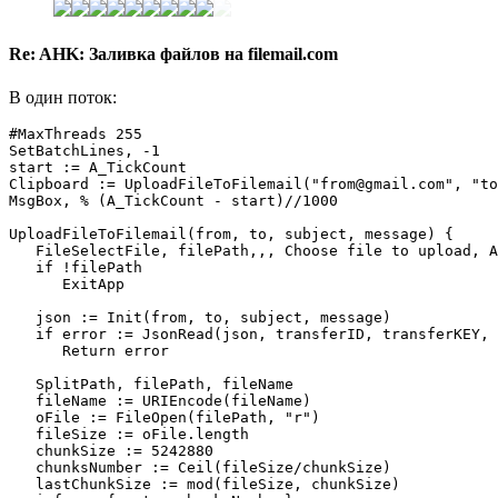
Re: AHK: Заливка файлов на filemail.com
В один поток:
#MaxThreads 255

SetBatchLines, -1

start := A_TickCount

Clipboard := UploadFileToFilemail("from@gmail.com", "to
MsgBox, % (A_TickCount - start)//1000

UploadFileToFilemail(from, to, subject, message) {

   FileSelectFile, filePath,,, Choose file to upload, A
   if !filePath

      ExitApp

   json := Init(from, to, subject, message)

   if error := JsonRead(json, transferID, transferKEY, 
      Return error

   SplitPath, filePath, fileName

   fileName := URIEncode(fileName)

   oFile := FileOpen(filePath, "r")

   fileSize := oFile.length

   chunkSize := 5242880

   chunksNumber := Ceil(fileSize/chunkSize)

   lastChunkSize := mod(fileSize, chunkSize)
