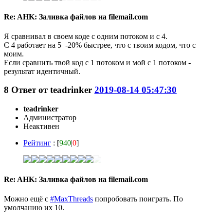
Re: AHK: Заливка файлов на filemail.com
Я сравнивал в своем коде с одним потоком и с 4.
С 4 работает на 5 -20% быстрее, что с твоим кодом, что с
моим.
Если сравнить твой код с 1 потоком и мой с 1 потоком -
результат идентичный.
8
Ответ от
teadrinker
2019-08-14 05:47:30
teadrinker
Администратор
Неактивен
Рейтинг
: [
940
|
0
]
Re: AHK: Заливка файлов на filemail.com
Можно ещё с
#MaxThreads
попробовать поиграть. По
умолчанию их 10.