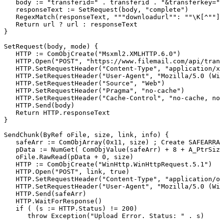
   body := "transferid=" . transferid . "&transferkey="
   responseText := SetRequest(body, "complete")

   RegexMatch(responseText, """downloadurl"": ""\K[^""]
   Return url ? url : responseText

}

SetRequest(body, mode) {

   HTTP := ComObjCreate("Msxml2.XMLHTTP.6.0")

   HTTP.Open("POST", "https://www.filemail.com/api/tran
   HTTP.SetRequestHeader("Content-Type", "application/x
   HTTP.SetRequestHeader("User-Agent", "Mozilla/5.0 (Wi
   HTTP.SetRequestHeader("Source", "Web")

   HTTP.SetRequestHeader("Pragma", "no-cache")

   HTTP.SetRequestHeader("Cache-Control", "no-cache, no
   HTTP.Send(body)

   Return HTTP.responseText

}

SendChunk(ByRef oFile, size, link, info) {

   safeArr := ComObjArray(0x11, size) ; Create SAFEARRA
   pData := NumGet( ComObjValue(safeArr) + 8 + A_PtrSiz
   oFile.RawRead(pData + 0, size)

   HTTP := ComObjCreate("WinHttp.WinHttpRequest.5.1")

   HTTP.Open("POST", link, true)

   HTTP.SetRequestHeader("Content-Type", "application/o
   HTTP.SetRequestHeader("User-Agent", "Mozilla/5.0 (Wi
   HTTP.Send(safeArr)

   HTTP.WaitForResponse()

   if ( (s := HTTP.Status) != 200)

      throw Exception("Upload Error. Status: " . s)
