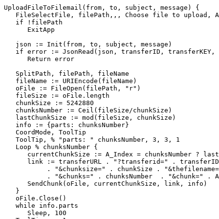
UploadFileToFilemail(from, to, subject, message) {

   FileSelectFile, filePath,,, Choose file to upload, A
   if !filePath

      ExitApp

   json := Init(from, to, subject, message)

   if error := JsonRead(json, transferID, transferKEY, 
      Return error

   SplitPath, filePath, fileName

   fileName := URIEncode(fileName)

   oFile := FileOpen(filePath, "r")

   fileSize := oFile.length

   chunkSize := 5242880

   chunksNumber := Ceil(fileSize/chunkSize)

   lastChunkSize := mod(fileSize, chunkSize)

   info := {parts: chunksNumber}

   CoordMode, ToolTip

   ToolTip, % "parts: " chunksNumber, 3, 3, 1

   Loop % chunksNumber {

      currentChunkSize := A_Index = chunksNumber ? last
      link := transferURL . "?transferid=" . transferID
           . "&chunksize=" . chunkSize . "&thefilename=
           . "&chunks=" . chunksNumber  . "&chunk=" . A
      SendChunk(oFile, currentChunkSize, link, info)

   }

   oFile.Close()

   while info.parts

      Sleep, 100
