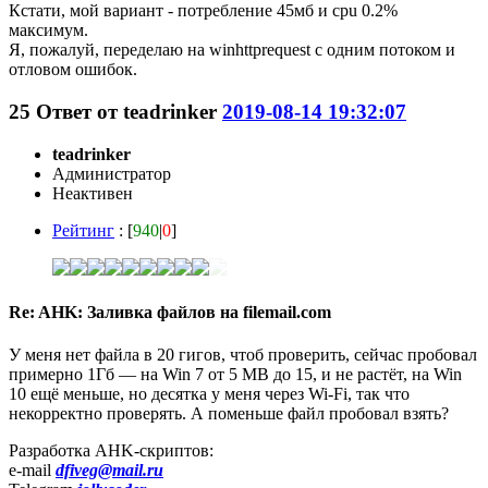
Кстати, мой вариант - потребление 45мб и cpu 0.2%
максимум.
Я, пожалуй, переделаю на winhttprequest с одним потоком и
отловом ошибок.
25
Ответ от
teadrinker
2019-08-14 19:32:07
teadrinker
Администратор
Неактивен
Рейтинг
: [
940
|
0
]
Re: AHK: Заливка файлов на filemail.com
У меня нет файла в 20 гигов, чтоб проверить, сейчас пробовал
примерно 1Гб — на Win 7 от 5 MB до 15, и не растёт, на Win
10 ещё меньше, но десятка у меня через Wi-Fi, так что
некорректно проверять. А поменьше файл пробовал взять?
Разработка AHK-скриптов:
e-mail
dfiveg@mail.ru