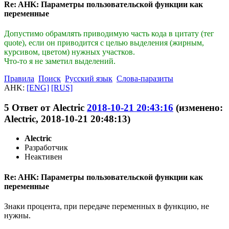
Re: AHK: Параметры пользовательской функции как
переменные
Допустимо обрамлять приводимую часть кода в цитату (тег
quote), если он приводится с целью выделения (жирным,
курсивом, цветом) нужных участков.
Что-то я не заметил выделений.
Правила
Поиск
Русский язык
Слова-паразиты
AHK:
[ENG]
[RUS]
5
Ответ от
Alectric
2018-10-21 20:43:16
(изменено:
Alectric, 2018-10-21 20:48:13)
Alectric
Разработчик
Неактивен
Re: AHK: Параметры пользовательской функции как
переменные
Знаки процента, при передаче переменных в функцию, не
нужны.