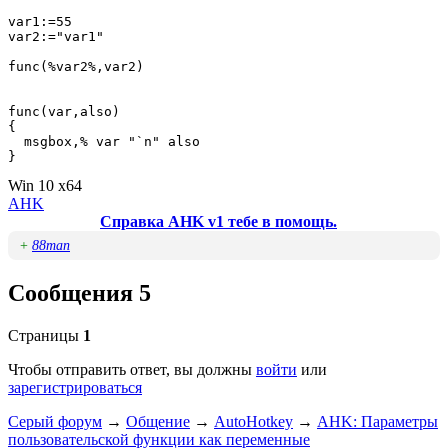
var1:=55

var2:="var1"

func(%var2%,var2)

func(var,also)

{

  msgbox,% var "`n" also

Win 10 x64
AHK
Справка AHK v1 тебе в помощь.
+
88man
Сообщения 5
Страницы
1
Чтобы отправить ответ, вы должны
войти
или
зарегистрироваться
Серый форум
→
Общение
→
AutoHotkey
→
AHK: Параметры
пользовательской функции как переменные