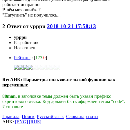
работает исправно.
В чём моя ошибка?
"Нагуглить" не получилось...
2
Ответ от
ypppu
2018-10-21 17:58:13
ypppu
Разработчик
Неактивен
Рейтинг
: [
173
|
0
]
Re: AHK: Параметры пользовательской функции как
переменные
88man
, в заголовке темы должен быть указан префикс
скриптового языка. Код должен быть оформлен тегом "code".
Исправьте.
Правила
Поиск
Русский язык
Слова-паразиты
AHK:
[ENG]
[RUS]