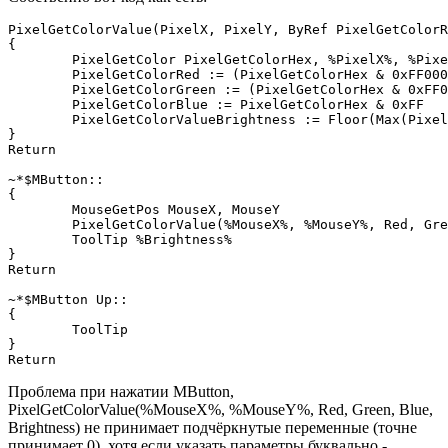
PixelGetColorValue(PixelX, PixelY, ByRef PixelGetColorR
{

	PixelGetColor PixelGetColorHex, %PixelX%, %PixelY%, RGB

	PixelGetColorRed := (PixelGetColorHex & 0xFF0000) >> 16

	PixelGetColorGreen := (PixelGetColorHex & 0xFF00) >> 8

	PixelGetColorBlue := PixelGetColorHex & 0xFF

	PixelGetColorValueBrightness := Floor(Max(PixelGetColorRed, PixelGetColorGreen, PixelGetColorBlue)/2.55)

}

Return

~*$MButton::

{

	MouseGetPos MouseX, MouseY

	PixelGetColorValue(%MouseX%, %MouseY%, Red, Green, Blue, Brightness)

	ToolTip %Brightness%

}

Return

~*$MButton Up::

{

	ToolTip

}

Return
Проблема при нажатии MButton,
PixelGetColorValue(
%MouseX%
,
%MouseY%
, Red, Green, Blue,
Brightness) не принимает подчёркнутые переменные (точне
принимает 0), хотя если указать параметры буквально -