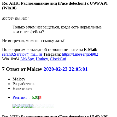
Re: AHK: Распознавание лиц (Face detection) с UWP API
(Win10)
Malcev пишет:
Только зачем извращаться, когда есть нормальные
ком интерфейсы?
Не встречал, можешь ссылку дать?
По вопросам возмездной помощи пишите на
E-Mail:
serzh82saratov@mail.ru
Telegram
:
https://t.me/sergiol982
Win10x64
AhkSpy
,
Hotkey
,
ClockGui
7
Ответ от
Malcev
2020-02-23 22:05:01
Malcev
Разработчик
Неактивен
Рейтинг
: [
620
|
0
]
Re: AHK: Распознавание лиц (Face detection) с UWP API