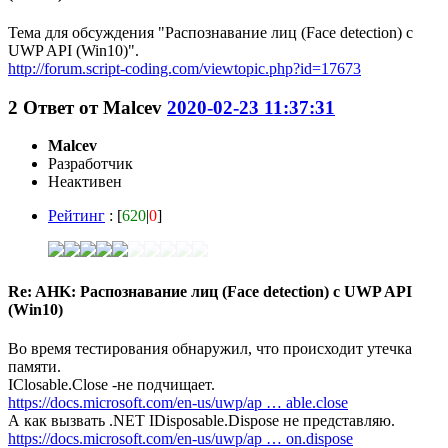
Тема для обсуждения "Распознавание лиц (Face detection) с
UWP API (Win10)".
http://forum.script-coding.com/viewtopic.php?id=17673
2
Ответ от
Malcev
2020-02-23 11:37:31
Malcev
Разработчик
Неактивен
Рейтинг
: [
620
|
0
]
Re: AHK: Распознавание лиц (Face detection) с UWP API
(Win10)
Во время тестирования обнаружил, что происходит утечка
памяти.
IClosable.Close -не подчищает.
https://docs.microsoft.com/en-us/uwp/ap … able.close
А как вызвать .NET IDisposable.Dispose не представляю.
https://docs.microsoft.com/en-us/uwp/ap … on.dispose