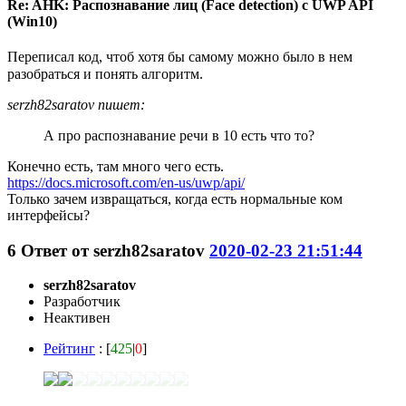
Re: AHK: Распознавание лиц (Face detection) с UWP API
(Win10)
Переписал код, чтоб хотя бы самому можно было в нем
разобраться и понять алгоритм.
serzh82saratov пишет:
А про распознавание речи в 10 есть что то?
Конечно есть, там много чего есть.
https://docs.microsoft.com/en-us/uwp/api/
Только зачем извращаться, когда есть нормальные ком
интерфейсы?
6
Ответ от
serzh82saratov
2020-02-23 21:51:44
serzh82saratov
Разработчик
Неактивен
Рейтинг
: [
425
|
0
]