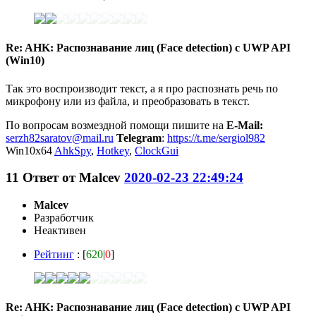
Re: AHK: Распознавание лиц (Face detection) с UWP API
(Win10)
Так это воспроизводит текст, а я про распознать речь по
микрофону или из файла, и преобразовать в текст.
По вопросам возмездной помощи пишите на
E-Mail:
serzh82saratov@mail.ru
Telegram
:
https://t.me/sergiol982
Win10x64
AhkSpy
,
Hotkey
,
ClockGui
11
Ответ от
Malcev
2020-02-23 22:49:24
Malcev
Разработчик
Неактивен
Рейтинг
: [
620
|
0
]
Re: AHK: Распознавание лиц (Face detection) с UWP API