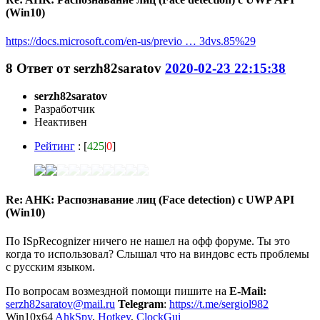
(Win10)
https://docs.microsoft.com/en-us/previo … 3dvs.85%29
8
Ответ от
serzh82saratov
2020-02-23 22:15:38
serzh82saratov
Разработчик
Неактивен
Рейтинг
: [
425
|
0
]
Re: AHK: Распознавание лиц (Face detection) с UWP API
(Win10)
По ISpRecognizer ничего не нашел на офф форуме. Ты это
когда то использовал? Слышал что на виндовс есть проблемы
с русским языком.
По вопросам возмездной помощи пишите на
E-Mail:
serzh82saratov@mail.ru
Telegram
:
https://t.me/sergiol982
Win10x64
AhkSpy
,
Hotkey
,
ClockGui