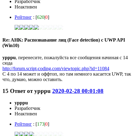
Разработчик
Неактивен
Рейтинг
: [
620
|
0
]
Re: AHK: Распознавание лиц (Face detection) с UWP API
(Win10)
ypppu
, перенесите, пожалуйста все сообщения начиная с 14
сюда
http://forum.script-coding.com/viewtopic.php?id=11084
С 4 по 14 может и оффтоп, но там немного касается UWP, так
что, думаю, можно оставить.
15
Ответ от
ypppu
2020-02-28 00:01:08
ypppu
Разработчик
Неактивен
Рейтинг
: [
173
|
0
]