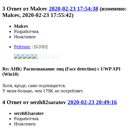
3
Ответ от
Malcev
2020-02-23 17:54:38
(изменено:
Malcev, 2020-02-23 17:55:42)
Malcev
Разработчик
Неактивен
Рейтинг
: [
620
|
0
]
Re: AHK: Распознавание лиц (Face detection) с UWP API
(Win10)
Хотя, вроде, само подчищается.
У меня больше, чем 170K не потребляет.
4
Ответ от
serzh82saratov
2020-02-23 20:49:16
serzh82saratov
Разработчик
Неактивен