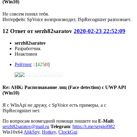
(Win10)
Не совсем понял тебя.
Интерфейс SpVoice возпроизводит, ISpRecognizer разпознает.
12
Ответ от
serzh82saratov
2020-02-23 22:52:09
serzh82saratov
Разработчик
Неактивен
Рейтинг
: [
425
|
0
]
Re: AHK: Распознавание лиц (Face detection) с UWP API
(Win10)
Я с WInApi не дружу, с SpVoice есть примеры, а с
ISpRecognizer нет.
По вопросам возмездной помощи пишите на
E-Mail:
serzh82saratov@mail.ru
Telegram
:
https://t.me/sergiol982
Win10x64
AhkSpy
,
Hotkey
,
ClockGui