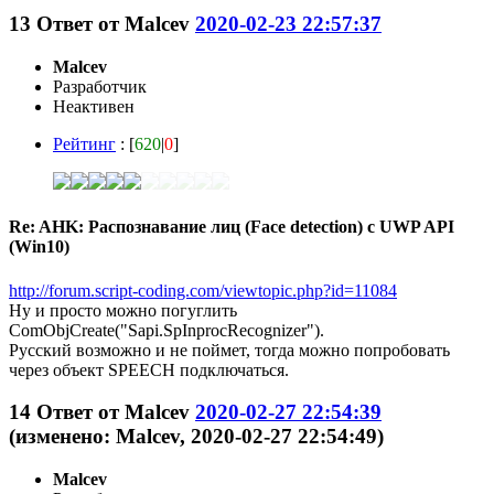
13
Ответ от
Malcev
2020-02-23 22:57:37
Malcev
Разработчик
Неактивен
Рейтинг
: [
620
|
0
]
Re: AHK: Распознавание лиц (Face detection) с UWP API
(Win10)
http://forum.script-coding.com/viewtopic.php?id=11084
Ну и просто можно погуглить
ComObjCreate("Sapi.SpInprocRecognizer").
Русский возможно и не поймет, тогда можно попробовать
через объект SPEECH подключаться.
14
Ответ от
Malcev
2020-02-27 22:54:39
(изменено: Malcev, 2020-02-27 22:54:49)
Malcev