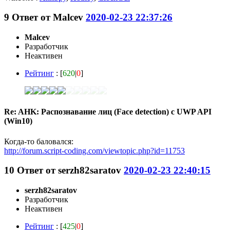
9
Ответ от
Malcev
2020-02-23 22:37:26
Malcev
Разработчик
Неактивен
Рейтинг
: [
620
|
0
]
Re: AHK: Распознавание лиц (Face detection) с UWP API
(Win10)
Когда-то баловался:
http://forum.script-coding.com/viewtopic.php?id=11753
10
Ответ от
serzh82saratov
2020-02-23 22:40:15
serzh82saratov
Разработчик
Неактивен
Рейтинг
: [
425
|
0
]