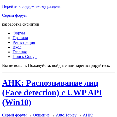
Перейти к содержимому раздела
Серый форум
разработка скриптов
Форум
Правила
Регистрация
Вход
Главная
Поиск Google
Вы не вошли.
Пожалуйста, войдите или зарегистрируйтесь.
AHK: Распознавание лиц
(Face detection) с UWP API
(Win10)
Серый форум
→
Общение
→
AutoHotkey
→
AHK: