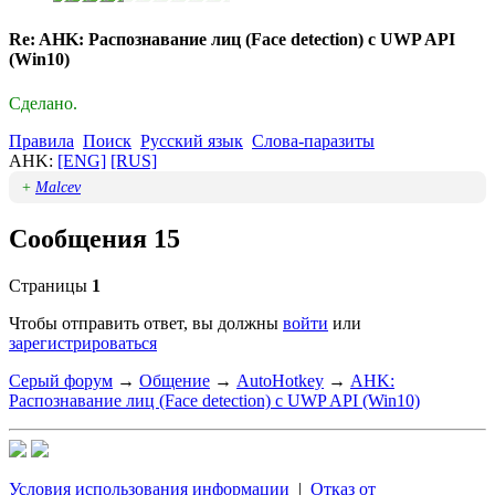
Re: AHK: Распознавание лиц (Face detection) с UWP API
(Win10)
Сделано.
Правила
Поиск
Русский язык
Слова-паразиты
AHK:
[ENG]
[RUS]
+
Malcev
Сообщения 15
Страницы
1
Чтобы отправить ответ, вы должны
войти
или
зарегистрироваться
Серый форум
→
Общение
→
AutoHotkey
→
AHK:
Распознавание лиц (Face detection) с UWP API (Win10)
Условия использования информации
|
Отказ от