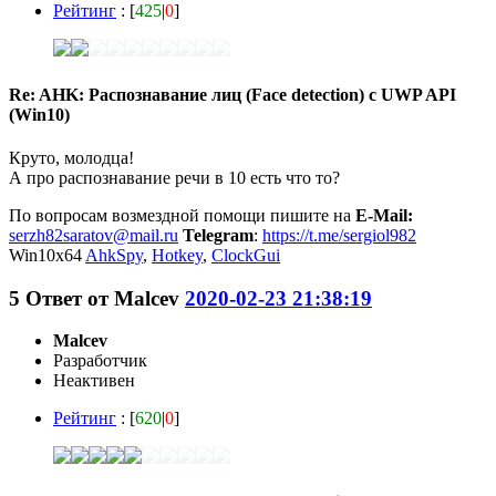
Рейтинг
: [
425
|
0
]
Re: AHK: Распознавание лиц (Face detection) с UWP API
(Win10)
Круто, молодца!
А про распознавание речи в 10 есть что то?
По вопросам возмездной помощи пишите на
E-Mail:
serzh82saratov@mail.ru
Telegram
:
https://t.me/sergiol982
Win10x64
AhkSpy
,
Hotkey
,
ClockGui
5
Ответ от
Malcev
2020-02-23 21:38:19
Malcev
Разработчик
Неактивен
Рейтинг
: [
620
|
0
]