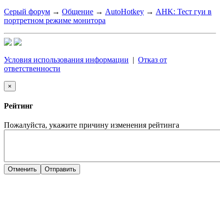
Серый форум
→
Общение
→
AutoHotkey
→
AHK: Тест гуи в
портретном режиме монитора
Условия использования информации
|
Отказ от
ответственности
×
Рейтинг
Пожалуйста, укажите причину изменения рейтинга
Отменить
Отправить