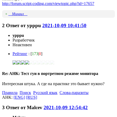
http://forum.script-coding.com/viewtopic.php?id=17657
+
__Михаил__
2
Ответ от
ypppu
2021-10-09 10:41:50
ypppu
Разработчик
Неактивен
Рейтинг
: [
173
|
0
]
Re: AHK: Тест гуи в портретном режиме монитора
Интересная штука. А где на практике это бывает нужно?
Правила
Поиск
Русский язык
Слова-паразиты
AHK:
[ENG]
[RUS]
3
Ответ от
Malcev
2021-10-09 12:54:42