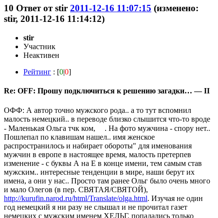
10
Ответ от
stir
2011-12-16 11:07:15
(изменено:
stir, 2011-12-16 11:14:12)
stir
Участник
Неактивен
Рейтинг
: [
0
|
0
]
Re: OFF: Прошу подключиться к решению загадки… — II
ОФФ: А автор точно мужского рода.. а то тут вспомнил
малость немецкий.. в переводе близко слышится что-то вроде
- Маленькая Ольга тчк ком,
. На фото мужчина - спору нет..
Пошлепал по клавишам нашел.. имя женское
распространилось и набирает обороты" для именования
мужчин в европе в настоящее время, малость претерпев
изменение - с буквы А на Е в конце имени, тем самым став
мужским.. интересные тенденции в мире, наши берут их
имена, а они у нас.. Просто там ранее Ольг было очень много
и мало Олегов (в пер. СВЯТАЯ/СВЯТОЙ),
http://kurufin.narod.ru/html/Translate/olga.html
. Изучая не один
год немецкий я ни разу не слышал и не прочитал газет
немецких с мужским именем ХЕЛЬГ, попадались только