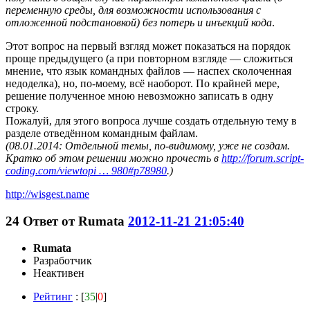
переменную среды, для возможности использования с
отложенной подстановкой) без потерь и инъекций кода
.
Этот вопрос на первый взгляд может показаться на порядок
проще предыдущего (а при повторном взгляде — сложиться
мнение, что язык командных файлов — наспех сколоченная
недоделка), но, по-моему, всё наоборот. По крайней мере,
решение полученное мною невозможно записать в одну
строку.
Пожалуй, для этого вопроса лучше создать отдельную тему в
разделе отведённом командным файлам.
(
08.01.2014
: Отдельной темы, по-видимому, уже не создам.
Кратко об этом решении можно прочесть в
http://forum.script-
coding.com/viewtopi … 980#p78980
.)
http://wisgest.name
24
Ответ от
Rumata
2012-11-21 21:05:40
Rumata
Разработчик
Неактивен
Рейтинг
: [
35
|
0
]