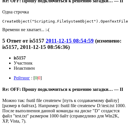
Re: OFF: Прошу подключиться к решению загадки… — II
Одна строчка
CreateObject("Scripting.FileSystemObject").OpenTextFile
Времени не хватает... :-(
5
Ответ от
is5157
2011-12-15 08:54:59
(изменено:
is5157, 2011-12-15 08:56:36)
is5157
Участник
Неактивен
Рейтинг
: [
0
|
0
]
Re: OFF: Прошу подключиться к решению загадки… — II
Можно так: fsutil file createnew [путь к создаваемому файлу]
[размер в байтах]. Например: fsutil file createnew D:\test.txt 1000.
После выполнения данной команды на диске "D" создастся
файл "test.txt" размером 1000 байт (справедливо для Win2K,
XP, Vista, 7).