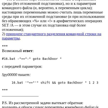
среды (без отложенной подстановки), но и к параметрам
командного файла (и, вероятно, к переменным цикла);
настоящими переменными можно считать лишь переменные
среды при их отложенной подстановке (и при использовании
без обрамляющих «%» или «!» в арифметических операциях
SET /A — в этом случае их подстановка ещё более
отложенная);
2)
принципе стандартного разделения командной строки на
параметры
.
***
Возможный
ответ
:
#16.bat -"=="-" goto BackDoor "
с передачей параметров:
Spy00000 пишет:
16.bat '"=="'" shift && goto BackDoor " 1 2 3
***
___________________
P.S. Из рассмотренной задачи вытекает
обратная
:
получить
в общем случае
параметры командного файла (в