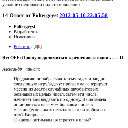
условие специально под это подогнано
.
14
Ответ от
Poltergeyst
2012-05-16 22:05:58
Poltergeyst
Разработчик
Неактивен
Рейтинг
: [
0
|
0
]
Re: OFF: Прошу подключиться к решению загадки… — II
Александр_ пишет:
Предлагаю не забрасывать тему задач и заодно
следующую игру/задачу: программа генерирует
массив из десяти случайных двухбайтовых
беззнаковых целых чисел, затем эти числа
начинает вам выдавать по одному. Ваша задача-
остановиться на самом большом числе в
массиве(если таких несколько, то на любом из
них). Вопросы:
1) какова оптимальная стратегия игры?