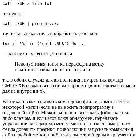
call :SUB > file.txt
но нельзя
call :SUB | program.exe
точно так же как нельзя обработать её вывод
for /f %%i in ('call :SUB') do ...
— в обоих случаях будет ошибка
Недопустимая попытка перехода на метку
пакетного файла извне этого файла.
т.к. в обоих случаях для выполнения внутренних команд
CMD.EXE создаётся его новый процесс (в последнем случае и
для не внутренних).
Возникает задача вызвать командный файл из самого себя с
некоторой метки (если не выносить подпрограмму в
отдельный файл). Можно, конечно, вызывать файл с каким-
либо ключом, и если этот ключ обнаружен, передавать
управление на заданную метку; можно в начало командного
файла добавить префикс, позволяющий запускать командный
файл с любой метки, приблизительно так (первым аргументом