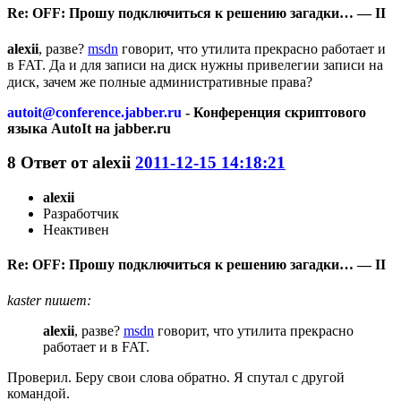
Re: OFF: Прошу подключиться к решению загадки… — II
alexii
, разве?
msdn
говорит, что утилита прекрасно работает и
в FAT. Да и для записи на диск нужны привелегии записи на
диск, зачем же полные административные права?
autoit@conference.jabber.ru
- Конференция скриптового
языка AutoIt на jabber.ru
8
Ответ от
alexii
2011-12-15 14:18:21
alexii
Разработчик
Неактивен
Re: OFF: Прошу подключиться к решению загадки… — II
kaster пишет:
alexii
, разве?
msdn
говорит, что утилита прекрасно
работает и в FAT.
Проверил. Беру свои слова обратно. Я спутал с другой
командой.