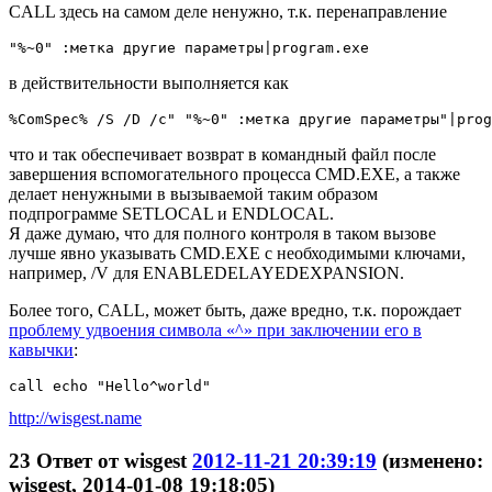
CALL здесь на самом деле ненужно, т.к. перенаправление
"%~0" :метка другие параметры|program.exe
в действительности выполняется как
%ComSpec% /S /D /c" "%~0" :метка другие параметры"|prog
что и так обеспечивает возврат в командный файл после
завершения вспомогательного процесса CMD.EXE, а также
делает ненужными в вызываемой таким образом
подпрограмме SETLOCAL и ENDLOCAL.
Я даже думаю, что для полного контроля в таком вызове
лучше явно указывать CMD.EXE с необходимыми ключами,
например, /V для ENABLEDELAYEDEXPANSION.
Более того, CALL, может быть, даже вредно, т.к. порождает
проблему удвоения символа «^» при заключении его в
кавычки
:
call echo "Hello^world"
http://wisgest.name
23
Ответ от
wisgest
2012-11-21 20:39:19
(изменено:
wisgest, 2014-01-08 19:18:05)