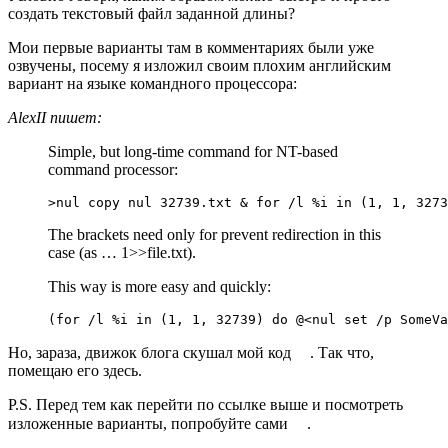
создать текстовый файл заданной длины?
Мои первые варианты там в комментариях были уже
озвучены, посему я изложил своим плохим английским
вариант на языке командного процессора:
AlexII пишет:
Simple, but long-time command for NT-based
command processor:
>nul copy nul 32739.txt & for /l %i in (1, 1, 3273
The brackets need only for prevent redirection in this
case (as … 1>>file.txt).
This way is more easy and quickly:
(for /l %i in (1, 1, 32739) do @<nul set /p SomeVa
Но, зараза, движок блога скушал мой код
. Так что,
помещаю его здесь.
P.S. Перед тем как перейти по ссылке выше и посмотреть
изложенные варианты, попробуйте сами
.