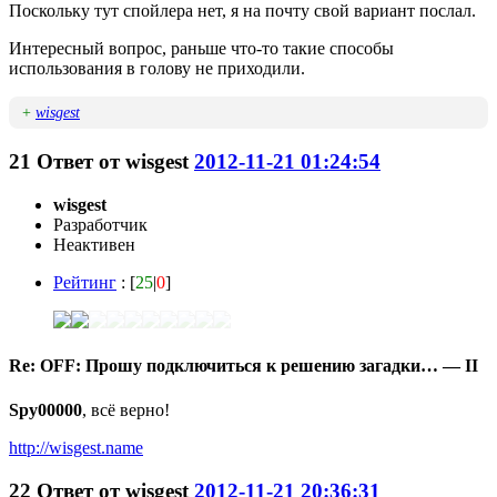
Поскольку тут спойлера нет, я на почту свой вариант послал.
Интересный вопрос, раньше что-то такие способы
использования в голову не приходили.
+
wisgest
21
Ответ от
wisgest
2012-11-21 01:24:54
wisgest
Разработчик
Неактивен
Рейтинг
: [
25
|
0
]
Re: OFF: Прошу подключиться к решению загадки… — II
Spy00000
, всё верно!
http://wisgest.name
22
Ответ от
wisgest
2012-11-21 20:36:31