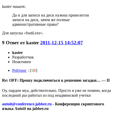
kaster пишет:
Да и для записи на диск нужны привелегии
записи на диск, зачем же полные
административные права?
Для запуска «fsutil.exe».
9
Ответ от
kaster
2011-12-15 14:52:07
kaster
Разработчик
Неактивен
Рейтинг
: [
1
|
0
]
Re: OFF: Прошу подключиться к решению загадки… — II
Оу, пардон муа, действительно. Просто я уже не помню, когда
последний раз работал из под неадминской учетки
autoit@conference.jabber.ru
- Конференция скриптового
языка AutoIt на jabber.ru