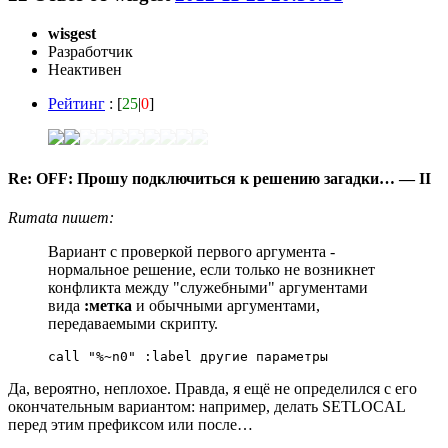
wisgest
Разработчик
Неактивен
Рейтинг
: [
25
|
0
]
Re: OFF: Прошу подключиться к решению загадки… — II
Rumata пишет:
Вариант с проверкой первого аргумента -
нормальное решение, если только не возникнет
конфликта между "служебными" аргументами
вида
:метка
и обычными аргументами,
передаваемыми скрипту.
call "%~n0" :label другие параметры
Да, вероятно, неплохое. Правда, я ещё не определился с его
окончательным вариантом: например, делать SETLOCAL
перед этим префиксом или после…