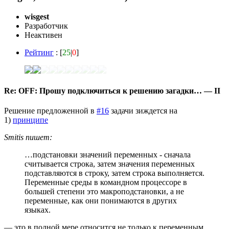
wisgest
Разработчик
Неактивен
Рейтинг
: [
25
|
0
]
Re: OFF: Прошу подключиться к решению загадки… — II
Решение предложенной в
#16
задачи зиждется на
1)
принципе
Smitis пишет:
…подстановки значений переменных - сначала
считывается строка, затем значения переменных
подставляются в строку, затем строка выполняется.
Переменные среды в командном процессоре в
большей степени это макроподстановки, а не
переменные, как они понимаются в других
языках.
— это в полной мере относится не только к переменным