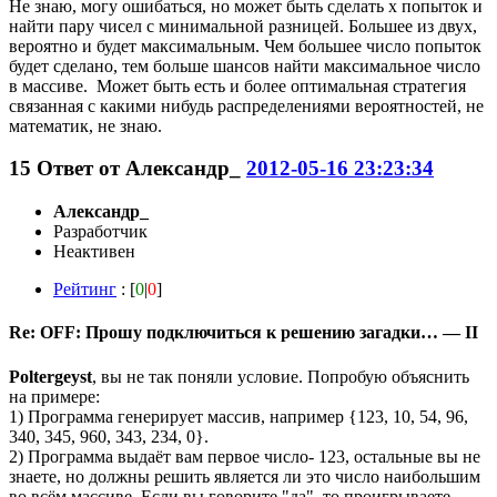
Не знаю, могу ошибаться, но может быть сделать х попыток и
найти пару чисел с минимальной разницей. Большее из двух,
вероятно и будет максимальным. Чем большее число попыток
будет сделано, тем больше шансов найти максимальное число
в массиве. Может быть есть и более оптимальная стратегия
связанная с какими нибудь распределениями вероятностей, не
математик, не знаю.
15
Ответ от
Александр_
2012-05-16 23:23:34
Александр_
Разработчик
Неактивен
Рейтинг
: [
0
|
0
]
Re: OFF: Прошу подключиться к решению загадки… — II
Poltergeyst
, вы не так поняли условие. Попробую объяснить
на примере:
1) Программа генерирует массив, например {123, 10, 54, 96,
340, 345, 960, 343, 234, 0}.
2) Программа выдаёт вам первое число- 123, остальные вы не
знаете, но должны решить является ли это число наибольшим
во всём массиве. Если вы говорите "да", то проигрываете,