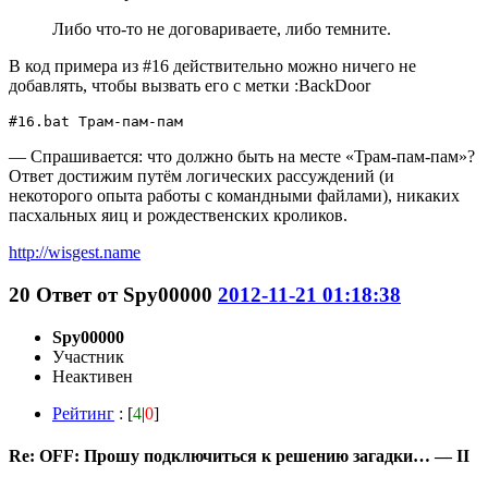
Либо что-то не договариваете, либо темните.
В код примера из #16 действительно можно ничего не
добавлять, чтобы вызвать его с метки :BackDoor
#16.bat Трам-пам-пам
— Спрашивается: что должно быть на месте «Трам-пам-пам»?
Ответ достижим путём логических рассуждений (и
некоторого опыта работы с командными файлами), никаких
пасхальных яиц и рождественских кроликов.
http://wisgest.name
20
Ответ от
Spy00000
2012-11-21 01:18:38
Spy00000
Участник
Неактивен
Рейтинг
: [
4
|
0
]
Re: OFF: Прошу подключиться к решению загадки… — II