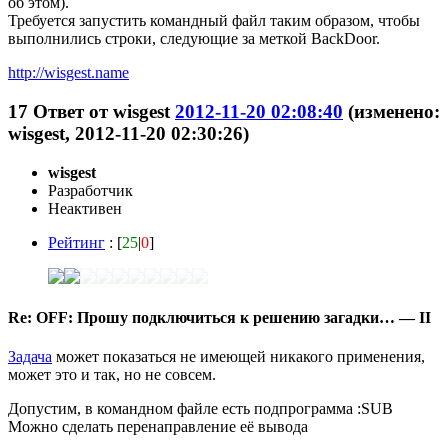
об этом).
Требуется
запустить командный файл таким образом, чтобы
выполнились строки, следующие за меткой BackDoor.
http://wisgest.name
17
Ответ от
wisgest
2012-11-20 02:08:40
(изменено:
wisgest, 2012-11-20 02:30:26)
wisgest
Разработчик
Неактивен
Рейтинг
: [
25
|
0
]
Re: OFF: Прошу подключиться к решению загадки… — II
Задача
может показаться не имеющей никакого применения,
может это и так, но не совсем.
Допустим, в командном файле есть подпрограмма :SUB
Можно сделать перенаправление её вывода