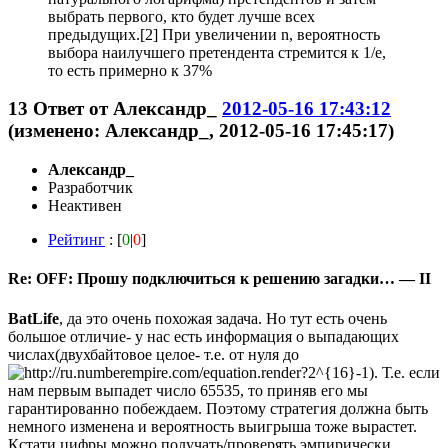
выбрать первого, кто будет лучше всех
предыдущих.[2] При увеличении n, вероятность
выбора наилучшего претендента стремится к 1/e,
то есть примерно к 37%
13
Ответ от
Александр_
2012-05-16 17:43:12
(изменено: Александр_, 2012-05-16 17:45:17)
Александр_
Разработчик
Неактивен
Рейтинг
: [
0
|
0
]
Re: OFF: Прошу подключиться к решению загадки… — II
BatLife
, да это очень похожая задача. Но тут есть очень
большое отличие- у нас есть информация о выпадающих
числах(двухбайтовое целое- т.е. от нуля до
). Т.е. если
нам первым выпадет число 65535, то приняв его мы
гарантированно побеждаем. Поэтому стратегия должна быть
немного изменена и вероятность выигрыша тоже вырастет.
Кстати цифры можно получать/проверять эмпирически,