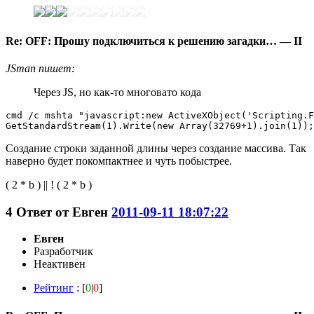
Re: OFF: Прошу подключиться к решению загадки… — II
JSman пишет:
Через JS, но как-то многовато кода
cmd /c mshta "javascript:new ActiveXObject('Scripting.F
GetStandardStream(1).Write(new Array(32769+1).join(1));
Создание строки заданной длины через создание массива. Так
наверно будет покомпактнее и чуть побыстрее.
( 2 * b ) || ! ( 2 * b )
4
Ответ от
Евген
2011-09-11 18:07:22
Евген
Разработчик
Неактивен
Рейтинг
: [
0
|
0
]