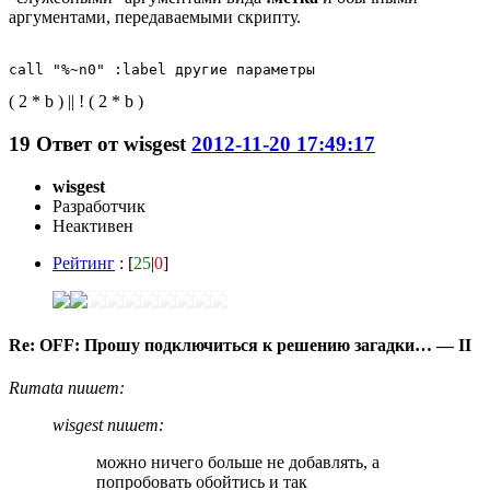
аргументами, передаваемыми скрипту.
call "%~n0" :label другие параметры
( 2 * b ) || ! ( 2 * b )
19
Ответ от
wisgest
2012-11-20 17:49:17
wisgest
Разработчик
Неактивен
Рейтинг
: [
25
|
0
]
Re: OFF: Прошу подключиться к решению загадки… — II
Rumata пишет:
wisgest пишет:
можно ничего больше не добавлять, а
попробовать обойтись и так