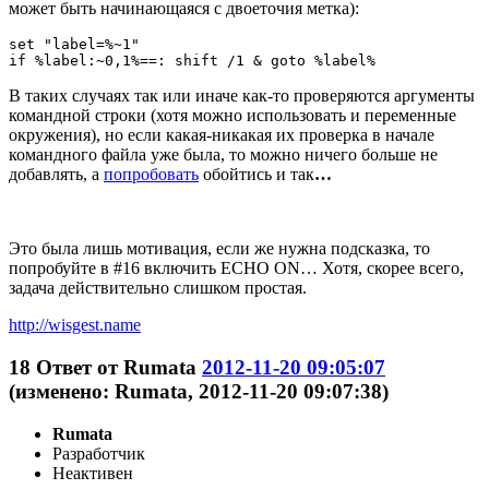
может быть начинающаяся с двоеточия метка):
set "label=%~1"

if %label:~0,1%==: shift /1 & goto %label%
В таких случаях так или иначе как-то проверяются аргументы
командной строки (хотя можно использовать и переменные
окружения), но если какая-никакая их проверка в начале
командного файла уже была, то можно ничего больше не
добавлять, а
попробовать
обойтись и так
…
Это была лишь мотивация, если же нужна подсказка, то
попробуйте в #16 включить ECHO ON… Хотя, скорее всего,
задача действительно слишком простая.
http://wisgest.name
18
Ответ от
Rumata
2012-11-20 09:05:07
(изменено: Rumata, 2012-11-20 09:07:38)
Rumata
Разработчик
Неактивен