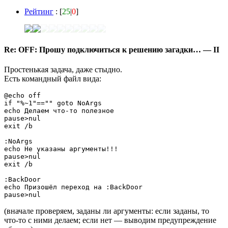
Рейтинг
: [
25
|
0
]
Re: OFF: Прошу подключиться к решению загадки… — II
Простенькая задача, даже стыдно.
Есть
командный файл вида:
@echo off

if "%~1"=="" goto NoArgs

echo Делаем что-то полезное

pause>nul

exit /b

:NoArgs

echo Не указаны аргументы!!!

pause>nul

exit /b

:BackDoor

echo Призошёл переход на :BackDoor

pause>nul
(вначале проверяем, заданы ли аргументы: если заданы, то
что-то с ними делаем; если нет — выводим предупреждение