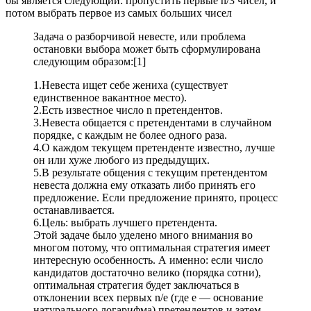
бы является следующий: пропустить первые n/3 чисел, и
потом выбрать первое из самых больших чисел
Задача о разборчивой невесте, или проблема
остановки выбора может быть сформулирована
следующим образом:[1]
1.Невеста ищет себе жениха (существует
единственное вакантное место).
2.Есть известное число n претендентов.
3.Невеста общается с претендентами в случайном
порядке, с каждым не более одного раза.
4.О каждом текущем претенденте известно, лучше
он или хуже любого из предыдущих.
5.В результате общения с текущим претендентом
невеста должна ему отказать либо принять его
предложение. Если предложение принято, процесс
останавливается.
6.Цель: выбрать лучшего претендента.
Этой задаче было уделено много внимания во
многом потому, что оптимальная стратегия имеет
интересную особенность. А именно: если число
кандидатов достаточно велико (порядка сотни),
оптимальная стратегия будет заключаться в
отклонении всех первых n/e (где e — основание
натурального логарифма) претендентов и затем