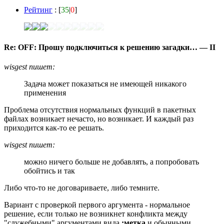
Рейтинг
: [
35
|
0
]
Re: OFF: Прошу подключиться к решению загадки… — II
wisgest пишет:
Задача может показаться не имеющей никакого
применения
Проблема отсутствия нормальных функций в пакетных
файлах возникает нечасто, но возникает. И каждый раз
приходится как-то ее решать.
wisgest пишет:
можно ничего больше не добавлять, а попробовать
обойтись и так
Либо что-то не договариваете, либо темните.
Вариант с проверкой первого аргумента - нормальное
решение, если только не возникнет конфликта между
"служебными" аргументами вида
:метка
и обычными