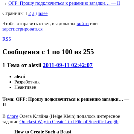
→
OFF: Прошу подключиться к решению загадки… — II
Страницы
1
2
3
Далее
Чтобы отправить ответ, вы должны
войти
или
зарегистрироваться
RSS
Сообщения с 1 по 100 из 255
1
Тема от
alexii
2011-09-11 02:42:07
alexii
Разработчик
Неактивен
Тема: OFF: Прошу подключиться к решению загадки… —
II
В
блоге
Олега Кляйна (Helge Klein) попалось интересное
задание
Quickest Way to Create Text File of Specific Length
:
How to Create Such a Beast