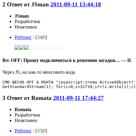
2
Ответ от
JSmаn
2011-09-11 13:44:18
JSmаn
Разработчик
Неактивен
Рейтинг
: [
34
|
0
]
Re: OFF: Прошу подключиться к решению загадки… — II
Через JS, но как-то многовато кода
CMD @ECHO OFF & MSHTA "javascript:s=new ActiveXObject('
GetStandardStream(1); for(i=0;i<32739;i++)s.Write(1);cl
3
Ответ от
Rumata
2011-09-11 17:44:27
Rumata
Разработчик
Неактивен
Рейтинг
: [
35
|
0
]