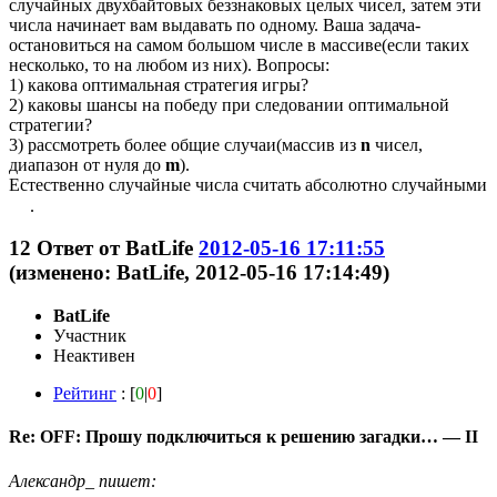
случайных двухбайтовых беззнаковых целых чисел, затем эти
числа начинает вам выдавать по одному. Ваша задача-
остановиться на самом большом числе в массиве(если таких
несколько, то на любом из них). Вопросы:
1) какова оптимальная стратегия игры?
2) каковы шансы на победу при следовании оптимальной
стратегии?
3) рассмотреть более общие случаи(массив из
n
чисел,
диапазон от нуля до
m
).
Естественно случайные числа считать абсолютно случайными
.
12
Ответ от
BatLife
2012-05-16 17:11:55
(изменено: BatLife, 2012-05-16 17:14:49)
BatLife
Участник
Неактивен
Рейтинг
: [
0
|
0
]
Re: OFF: Прошу подключиться к решению загадки… — II
Александр_ пишет: