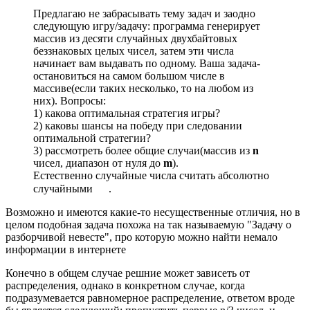
Предлагаю не забрасывать тему задач и заодно
следующую игру/задачу: программа генерирует
массив из десяти случайных двухбайтовых
беззнаковых целых чисел, затем эти числа
начинает вам выдавать по одному. Ваша задача-
остановиться на самом большом числе в
массиве(если таких несколько, то на любом из
них). Вопросы:
1) какова оптимальная стратегия игры?
2) каковы шансы на победу при следовании
оптимальной стратегии?
3) рассмотреть более общие случаи(массив из
n
чисел, диапазон от нуля до
m
).
Естественно случайные числа считать абсолютно
случайными
.
Возможно и имеются какие-то несущественные отличия, но в
целом подобная задача похожа на так называемую "Задачу о
разборчивой невесте", про которую можно найти немало
информации в интернете
Конечно в общем случае решние может зависеть от
распределения, однако в конкретном случае, когда
подразумевается равномерное распределение, ответом вроде