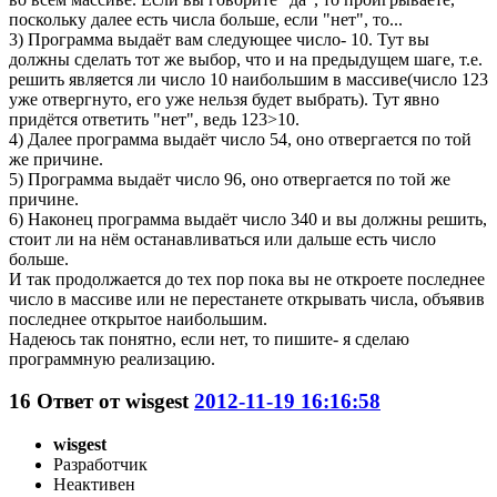
поскольку далее есть числа больше, если "нет", то...
3) Программа выдаёт вам следующее число- 10. Тут вы
должны сделать тот же выбор, что и на предыдущем шаге, т.е.
решить является ли число 10 наибольшим в массиве(число 123
уже отвергнуто, его уже нельзя будет выбрать). Тут явно
придётся ответить "нет", ведь 123>10.
4) Далее программа выдаёт число 54, оно отвергается по той
же причине.
5) Программа выдаёт число 96, оно отвергается по той же
причине.
6) Наконец программа выдаёт число 340 и вы должны решить,
стоит ли на нём останавливаться или дальше есть число
больше.
И так продолжается до тех пор пока вы не откроете последнее
число в массиве или не перестанете открывать числа, объявив
последнее открытое наибольшим.
Надеюсь так понятно, если нет, то пишите- я сделаю
программную реализацию.
16
Ответ от
wisgest
2012-11-19 16:16:58
wisgest
Разработчик
Неактивен