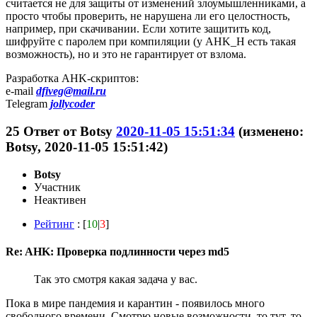
считается не для защиты от изменений злоумышленниками, а
просто чтобы проверить, не нарушена ли его целостность,
например, при скачивании. Если хотите защитить код,
шифруйте с паролем при компиляции (у AHK_H есть такая
возможность), но и это не гарантирует от взлома.
Разработка AHK-скриптов:
e-mail
dfiveg@mail.ru
Telegram
jollycoder
25
Ответ от
Botsy
2020-11-05 15:51:34
(изменено:
Botsy, 2020-11-05 15:51:42)
Botsy
Участник
Неактивен
Рейтинг
: [
10
|
3
]
Re: AHK: Проверка подлинности через md5
Так это смотря какая задача у вас.
Пока в мире пандемия и карантин - появилось много
свободного времени. Смотрю новые возможности, то тут, то