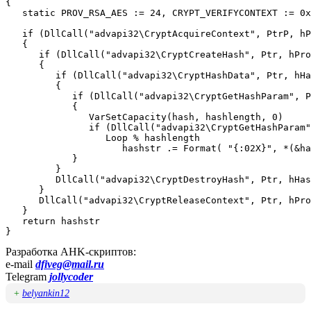
{

   static PROV_RSA_AES := 24, CRYPT_VERIFYCONTEXT := 0x
   if (DllCall("advapi32\CryptAcquireContext", PtrP, hP
   {

      if (DllCall("advapi32\CryptCreateHash", Ptr, hPro
      {

         if (DllCall("advapi32\CryptHashData", Ptr, hHa
         {

            if (DllCall("advapi32\CryptGetHashParam", P
            {

               VarSetCapacity(hash, hashlength, 0)

               if (DllCall("advapi32\CryptGetHashParam"
                  Loop % hashlength

                     hashstr .= Format( "{:02X}", *(&ha
            }

         }

         DllCall("advapi32\CryptDestroyHash", Ptr, hHas
      }

      DllCall("advapi32\CryptReleaseContext", Ptr, hPro
   }

   return hashstr

}
Разработка AHK-скриптов:
e-mail
dfiveg@mail.ru
Telegram
jollycoder
+
belyankin12