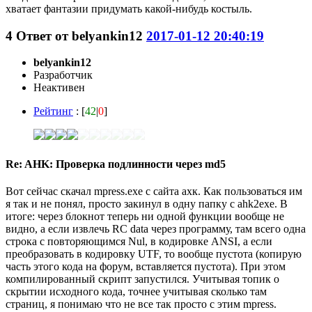
хватает фантазии придумать какой-нибудь костыль.
4
Ответ от
belyankin12
2017-01-12 20:40:19
belyankin12
Разработчик
Неактивен
Рейтинг
: [
42
|
0
]
Re: AHK: Проверка подлинности через md5
Вот сейчас скачал mpress.exe с сайта ахк. Как пользоваться им
я так и не понял, просто закинул в одну папку с ahk2exe. В
итоге: через блокнот теперь ни одной функции вообще не
видно, а если извлечь RC data через программу, там всего одна
строка с повторяющимся Nul, в кодировке ANSI, а если
преобразовать в кодировку UTF, то вообще пустота (копирую
часть этого кода на форум, вставляется пустота). При этом
компилированный скрипт запустился. Учитывая топик о
скрытии исходного кода, точнее учитывая сколько там
страниц, я понимаю что не все так просто с этим mpress.