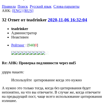
Правила
Поиск
Русский язык
Слова-паразиты
AHK:
[ENG]
[RUS]
32
Ответ от
teadrinker
2020-11-06 16:32:04
teadrinker
Администратор
Неактивен
Рейтинг
: [
940
|
0
]
Re: AHK: Проверка подлинности через md5
ypppu пишет:
Используйте цитирование когда это нужно
А нужно это только тогда, когда без цитирования будет
непонятно, на что вы отвечаете. В случае же, когда отвечаете
на предыдущий пост, чаще всего использование цитирования
излишне.