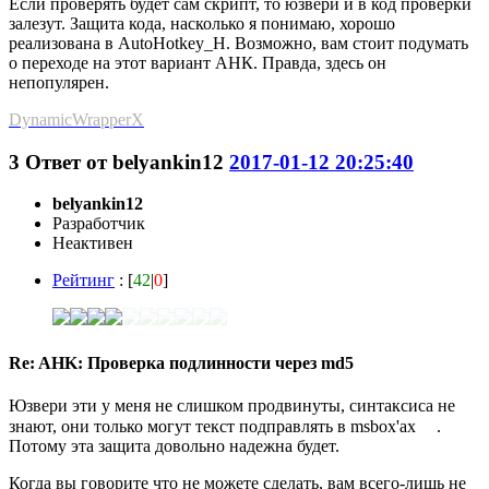
Если проверять будет сам скрипт, то юзвери и в код проверки
залезут. Защита кода, насколько я понимаю, хорошо
реализована в AutoHotkey_H. Возможно, вам стоит подумать
о переходе на этот вариант АНК. Правда, здесь он
непопулярен.
DynamicWrapperX
3
Ответ от
belyankin12
2017-01-12 20:25:40
belyankin12
Разработчик
Неактивен
Рейтинг
: [
42
|
0
]
Re: AHK: Проверка подлинности через md5
Юзвери эти у меня не слишком продвинуты, синтаксиса не
знают, они только могут текст подправлять в msbox'ах
.
Потому эта защита довольно надежна будет.
Когда вы говорите что не можете сделать, вам всего-лишь не