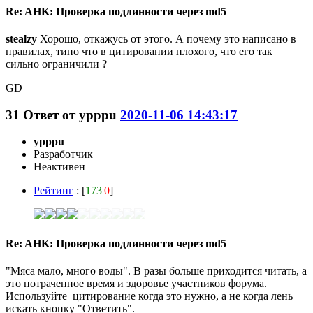
Re: AHK: Проверка подлинности через md5
stealzy
Хорошо, откажусь от этого. А почему это написано в
правилах, типо что в цитировании плохого, что его так
сильно ограничили ?
GD
31
Ответ от
ypppu
2020-11-06 14:43:17
ypppu
Разработчик
Неактивен
Рейтинг
: [
173
|
0
]
Re: AHK: Проверка подлинности через md5
"Мяса мало, много воды". В разы больше приходится читать, а
это потраченное время и здоровье участников форума.
Используйте цитирование когда это нужно, а не когда лень
искать кнопку "Ответить".