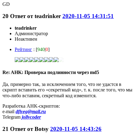
GD
20
Ответ от
teadrinker
2020-11-05 14:31:51
teadrinker
Администратор
Неактивен
Рейтинг
: [
940
|
0
]
Re: AHK: Проверка подлинности через md5
Да, примерно так, за исключением того, что не удастся в
скрипт вставить его «секретный код», т. к. после того, что мы
что-либо вставим, секретный код изменится.
Разработка AHK-скриптов:
e-mail
dfiveg@mail.ru
Telegram
jollycoder
21
Ответ от
Botsy
2020-11-05 14:43:26