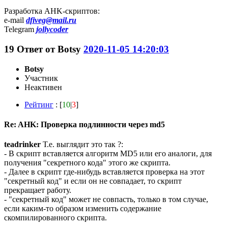
Разработка AHK-скриптов:
e-mail
dfiveg@mail.ru
Telegram
jollycoder
19
Ответ от
Botsy
2020-11-05 14:20:03
Botsy
Участник
Неактивен
Рейтинг
: [
10
|
3
]
Re: AHK: Проверка подлинности через md5
teadrinker
Т.е. выглядит это так ?:
- В скрипт вставляется алгоритм MD5 или его аналоги, для
получения "секретного кода" этого же скрипта.
- Далее в скрипт где-нибудь вставляется проверка на этот
"секретный код" и если он не совпадает, то скрипт
прекращает работу.
- "секретный код" может не совпасть, только в том случае,
если каким-то образом изменить содержание
скомпилированного скрипта.