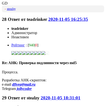
GD
-
stealzy
28
Ответ от
teadrinker
2020-11-05 16:25:35
teadrinker
Администратор
Неактивен
Рейтинг
: [
940
|
0
]
Re: AHK: Проверка подлинности через md5
Процесса.
Разработка AHK-скриптов:
e-mail
dfiveg@mail.ru
Telegram
jollycoder
29
Ответ от
stealzy
2020-11-05 18:31:01