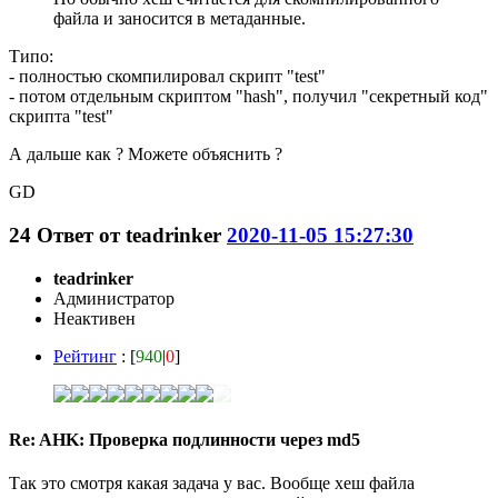
файла и заносится в метаданные.
Типо:
- полностью скомпилировал скрипт "test"
- потом отдельным скриптом "hash", получил "секретный код"
скрипта "test"
А дальше как ? Можете объяснить ?
GD
24
Ответ от
teadrinker
2020-11-05 15:27:30
teadrinker
Администратор
Неактивен
Рейтинг
: [
940
|
0
]
Re: AHK: Проверка подлинности через md5
Так это смотря какая задача у вас. Вообще хеш файла