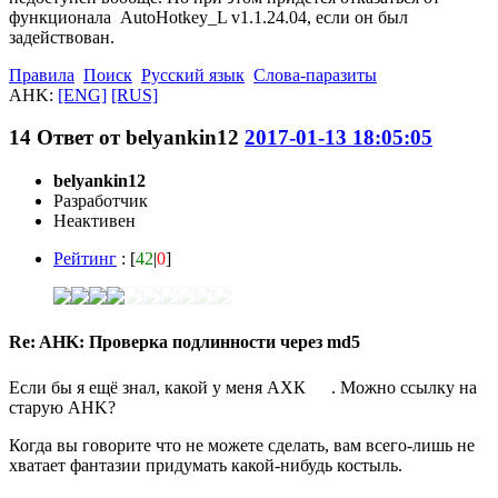
функционала AutoHotkey_L v1.1.24.04, если он был
задействован.
Правила
Поиск
Русский язык
Слова-паразиты
AHK:
[ENG]
[RUS]
14
Ответ от
belyankin12
2017-01-13 18:05:05
belyankin12
Разработчик
Неактивен
Рейтинг
: [
42
|
0
]
Re: AHK: Проверка подлинности через md5
Если бы я ещё знал, какой у меня АХК
. Можно ссылку на
старую AHK?
Когда вы говорите что не можете сделать, вам всего-лишь не
хватает фантазии придумать какой-нибудь костыль.