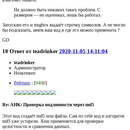
Не должно быть никаких таких проблем. С
размером — не оценивал, лишь бы работал.
Запускаю его и msgbox выдаёт строчку символов. А не могли
бы подсказать, зачем ваш код и где его можно применить ?
GD
18
Ответ от
teadrinker
2020-11-05 14:11:04
teadrinker
Администратор
Неактивен
Рейтинг
: [
940
|
0
]
Re: AHK: Проверка подлинности через md5
Этот код создаёт md5 хеш файла. Сам по себе код и алгоритм
md5 уже устарели. Хеш применяется для проверки
целостности и сравнения данных.