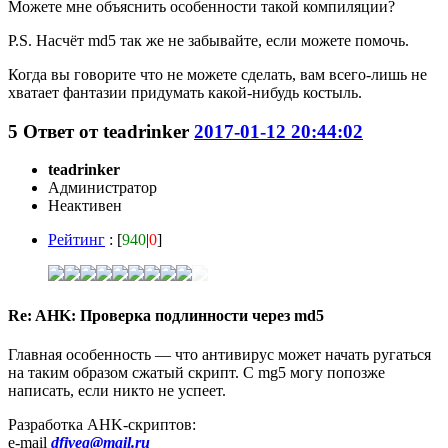
Можете мне объяснить особенности такой компиляции?
P.S. Насчёт md5 так же не забывайте, если можете помочь.
Когда вы говорите что не можете сделать, вам всего-лишь не
хватает фантазии придумать какой-нибудь костыль.
5
Ответ от
teadrinker
2017-01-12 20:44:02
teadrinker
Администратор
Неактивен
Рейтинг
: [
940
|
0
]
Re: AHK: Проверка подлинности через md5
Главная особенность — что антивирус может начать ругаться
на таким образом сжатый скрипт. С mg5 могу попозже
написать, если никто не успеет.
Разработка AHK-скриптов:
e-mail
dfiveg@mail.ru