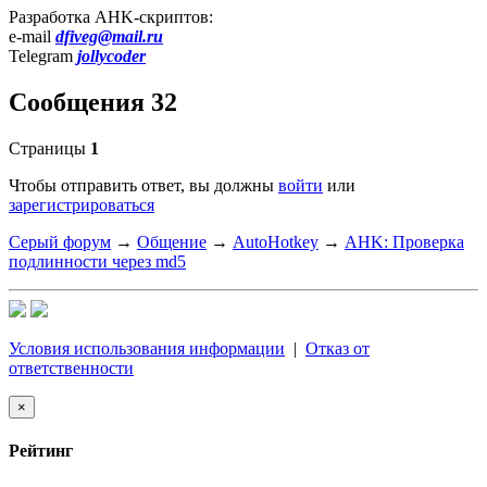
Разработка AHK-скриптов:
e-mail
dfiveg@mail.ru
Telegram
jollycoder
Сообщения 32
Страницы
1
Чтобы отправить ответ, вы должны
войти
или
зарегистрироваться
Серый форум
→
Общение
→
AutoHotkey
→
AHK: Проверка
подлинности через md5
Условия использования информации
|
Отказ от
ответственности
×
Рейтинг