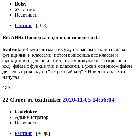
Botsy
Участник
Неактивен
Рейтинг
: [
10
|
3
]
Re: AHK: Проверка подлинности через md5
teadrinker
Значит по максимуму стараешься скрипт сделать
функциями и классами, потом выносишь все классы и
функции в отдельный файл, потом получаешь "секретный
код" файла с функциями и классами, а уже в основном файле
делаешь проверку на "секретный код" ? Или я опять че-то
напутал.
GD
22
Ответ от
teadrinker
2020-11-05 14:56:04
teadrinker
Администратор
Неактивен
Рейтинг
: [
940
|
0
]