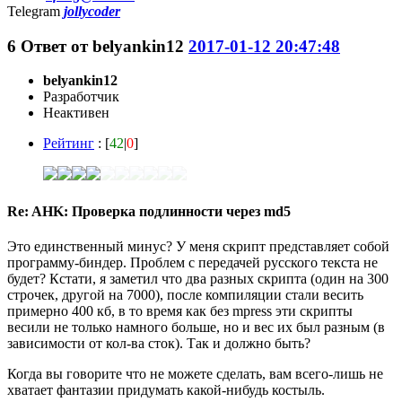
Telegram
jollycoder
6
Ответ от
belyankin12
2017-01-12 20:47:48
belyankin12
Разработчик
Неактивен
Рейтинг
: [
42
|
0
]
Re: AHK: Проверка подлинности через md5
Это единственный минус? У меня скрипт представляет собой
программу-биндер. Проблем с передачей русского текста не
будет? Кстати, я заметил что два разных скрипта (один на 300
строчек, другой на 7000), после компиляции стали весить
примерно 400 кб, в то время как без mpress эти скрипты
весили не только намного больше, но и вес их был разным (в
зависимости от кол-ва сток). Так и должно быть?
Когда вы говорите что не можете сделать, вам всего-лишь не
хватает фантазии придумать какой-нибудь костыль.