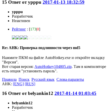
15
Ответ от
ypppu
2017-01-13 18:32:59
ypppu
Разработчик
Неактивен
Рейтинг
: [
173
|
0
]
Re: AHK: Проверка подлинности через md5
Нажмите ПКМ на файле AutoHotkey.exe и откройте вкладку
"Версия".
Вот старая версия:
AutoHotkey104805.zip
. Там в компиляторе
есть опция "установить пароль".
Правила
Поиск
Русский язык
Слова-паразиты
AHK:
[ENG]
[RUS]
16
Ответ от
belyankin12
2017-01-14 01:03:45
belyankin12
Разработчик