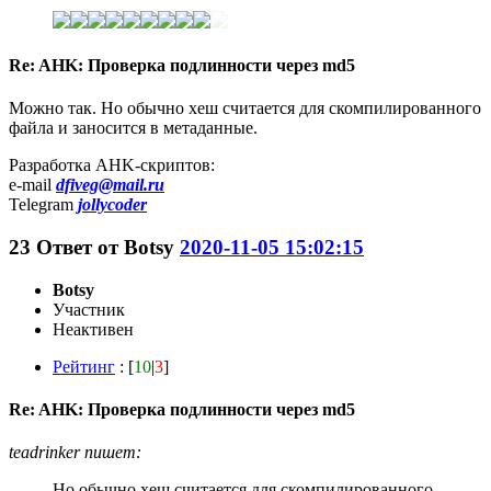
Re: AHK: Проверка подлинности через md5
Можно так. Но обычно хеш считается для скомпилированного
файла и заносится в метаданные.
Разработка AHK-скриптов:
e-mail
dfiveg@mail.ru
Telegram
jollycoder
23
Ответ от
Botsy
2020-11-05 15:02:15
Botsy
Участник
Неактивен
Рейтинг
: [
10
|
3
]
Re: AHK: Проверка подлинности через md5
teadrinker пишет:
Но обычно хеш считается для скомпилированного