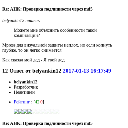
Re: AHK: Проверка подлинности через md5
belyankin12 пишет:
Можете мне объяснить особенности такой
компиляции?
Mpress для визуальной защиты неплох, но если копнуть
глубже, то он легко снимается.
Как сказал мой дед - Я твой дед
12
Ответ от
belyankin12
2017-01-13 16:17:49
belyankin12
Разработчик
Неактивен
Рейтинг
: [
42
|
0
]
Re: AHK: Проверка подлинности через md5