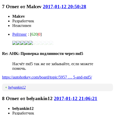
7
Ответ от
Malcev
2017-01-12 20:50:28
Malcev
Разработчик
Неактивен
Рейтинг
: [
620
|
0
]
Re: AHK: Проверка подлинности через md5
Насчёт md5 так же не забывайте, если можете
помочь.
https://autohotkey.com/board/topic/5957 … 5-and-md5/
+
belyankin12
8
Ответ от
belyankin12
2017-01-12 21:06:21
belyankin12
Разработчик