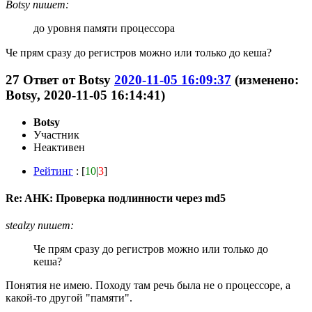
Botsy пишет:
до уровня памяти процессора
Че прям сразу до регистров можно или только до кеша?
27
Ответ от
Botsy
2020-11-05 16:09:37
(изменено:
Botsy, 2020-11-05 16:14:41)
Botsy
Участник
Неактивен
Рейтинг
: [
10
|
3
]
Re: AHK: Проверка подлинности через md5
stealzy пишет:
Че прям сразу до регистров можно или только до
кеша?
Понятия не имею. Походу там речь была не о процессоре, а
какой-то другой "памяти".