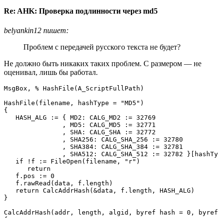
Re: AHK: Проверка подлинности через md5
belyankin12 пишет:
Проблем с передачей русского текста не будет?
Не должно быть никаких таких проблем. С размером — не
оценивал, лишь бы работал.
MsgBox, % HashFile(A_ScriptFullPath)

HashFile(filename, hashType = "MD5")

{

   HASH_ALG := { MD2: CALG_MD2 := 32769

               , MD5: CALG_MD5 := 32771

               , SHA: CALG_SHA := 32772

               , SHA256: CALG_SHA_256 := 32780

               , SHA384: CALG_SHA_384 := 32781

               , SHA512: CALG_SHA_512 := 32782 }[hashTy
   if !f := FileOpen(filename, "r")

      return

   f.pos := 0

   f.rawRead(data, f.length)

   return CalcAddrHash(&data, f.length, HASH_ALG)

}

CalcAddrHash(addr, length, algid, byref hash = 0, byref