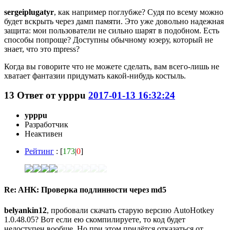
sergeiplugatyr
, как например поглубже? Судя по всему можно
будет вскрыть через дамп памяти. Это уже довольно надежная
защита: мои пользователи не сильно шарят в подобном. Есть
способы попроще? Доступны обычному юзеру, который не
знает, что это mpress?
Когда вы говорите что не можете сделать, вам всего-лишь не
хватает фантазии придумать какой-нибудь костыль.
13
Ответ от
ypppu
2017-01-13 16:32:24
ypppu
Разработчик
Неактивен
Рейтинг
: [
173
|
0
]
Re: AHK: Проверка подлинности через md5
belyankin12
, пробовали скачать старую версию AutoHotkey
1.0.48.05? Вот если ею скомпилируете, то код будет
недоступен вообще. Но при этом придётся отказаться от