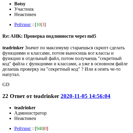
Botsy
Участник
Неактивен
Рейтинг
: [
10
|
3
]
Re: AHK: Проверка подлинности через md5
teadrinker
Значит по максимуму стараешься скрипт сделать
функциями и классами, потом выносишь все классы и
функции в отдельный файл, потом получаешь "секретный
код" файла с функциями и классами, а уже в основном файле
делаешь проверку на "секретный код" ? Или я опять че-то
напутал.
GD
22
Ответ от
teadrinker
2020-11-05 14:56:04
teadrinker
Администратор
Неактивен
Рейтинг
: [
940
|
0
]