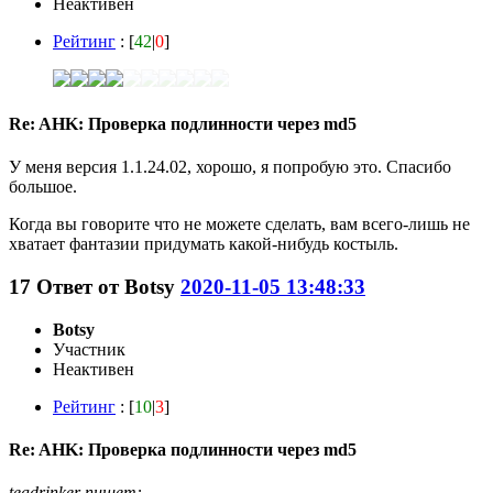
Неактивен
Рейтинг
: [
42
|
0
]
Re: AHK: Проверка подлинности через md5
У меня версия 1.1.24.02, хорошо, я попробую это. Спасибо
большое.
Когда вы говорите что не можете сделать, вам всего-лишь не
хватает фантазии придумать какой-нибудь костыль.
17
Ответ от
Botsy
2020-11-05 13:48:33
Botsy
Участник
Неактивен
Рейтинг
: [
10
|
3
]
Re: AHK: Проверка подлинности через md5
teadrinker пишет: