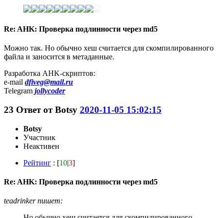
Re: AHK: Проверка подлинности через md5
Можно так. Но обычно хеш считается для скомпилированного
файла и заносится в метаданные.
Разработка AHK-скриптов:
e-mail
dfiveg@mail.ru
Telegram
jollycoder
23
Ответ от
Botsy
2020-11-05 15:02:15
Botsy
Участник
Неактивен
Рейтинг
: [
10
|
3
]
Re: AHK: Проверка подлинности через md5
teadrinker пишет:
Но обычно хеш считается для скомпилированного