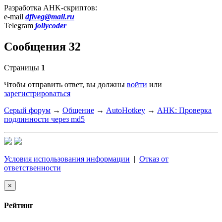
Разработка AHK-скриптов:
e-mail
dfiveg@mail.ru
Telegram
jollycoder
Сообщения 32
Страницы
1
Чтобы отправить ответ, вы должны
войти
или
зарегистрироваться
Серый форум
→
Общение
→
AutoHotkey
→
AHK: Проверка
подлинности через md5
Условия использования информации
|
Отказ от
ответственности
×
Рейтинг