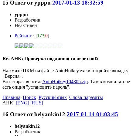
15
Ответ от
ypppu
2017-01-13 18:32:59
ypppu
Разработчик
Неактивен
Рейтинг
: [
173
|
0
]
Re: AHK: Проверка подлинности через md5
Нажмите ПКМ на файле AutoHotkey.exe и откройте вкладку
"Версия".
Вот старая версия:
AutoHotkey104805.zip
. Там в компиляторе
есть опция "установить пароль".
Правила
Поиск
Русский язык
Слова-паразиты
AHK:
[ENG]
[RUS]
16
Ответ от
belyankin12
2017-01-14 01:03:45
belyankin12
Разработчик