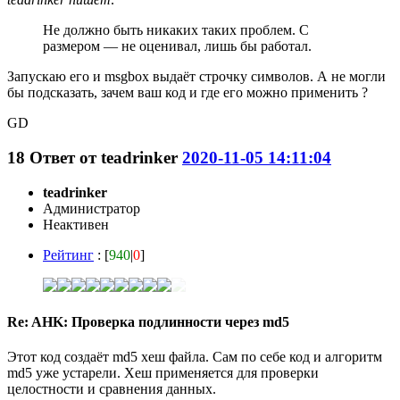
Не должно быть никаких таких проблем. С
размером — не оценивал, лишь бы работал.
Запускаю его и msgbox выдаёт строчку символов. А не могли
бы подсказать, зачем ваш код и где его можно применить ?
GD
18
Ответ от
teadrinker
2020-11-05 14:11:04
teadrinker
Администратор
Неактивен
Рейтинг
: [
940
|
0
]
Re: AHK: Проверка подлинности через md5
Этот код создаёт md5 хеш файла. Сам по себе код и алгоритм
md5 уже устарели. Хеш применяется для проверки
целостности и сравнения данных.