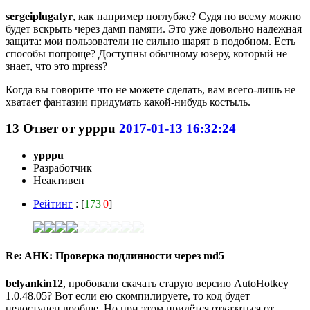
sergeiplugatyr
, как например поглубже? Судя по всему можно
будет вскрыть через дамп памяти. Это уже довольно надежная
защита: мои пользователи не сильно шарят в подобном. Есть
способы попроще? Доступны обычному юзеру, который не
знает, что это mpress?
Когда вы говорите что не можете сделать, вам всего-лишь не
хватает фантазии придумать какой-нибудь костыль.
13
Ответ от
ypppu
2017-01-13 16:32:24
ypppu
Разработчик
Неактивен
Рейтинг
: [
173
|
0
]
Re: AHK: Проверка подлинности через md5
belyankin12
, пробовали скачать старую версию AutoHotkey
1.0.48.05? Вот если ею скомпилируете, то код будет
недоступен вообще. Но при этом придётся отказаться от