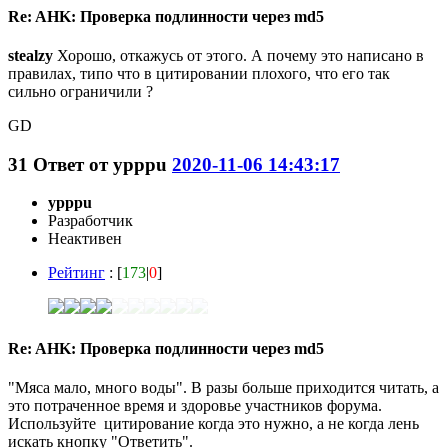
Re: AHK: Проверка подлинности через md5
stealzy
Хорошо, откажусь от этого. А почему это написано в
правилах, типо что в цитировании плохого, что его так
сильно ограничили ?
GD
31
Ответ от
ypppu
2020-11-06 14:43:17
ypppu
Разработчик
Неактивен
Рейтинг
: [
173
|
0
]
Re: AHK: Проверка подлинности через md5
"Мяса мало, много воды". В разы больше приходится читать, а
это потраченное время и здоровье участников форума.
Используйте цитирование когда это нужно, а не когда лень
искать кнопку "Ответить".