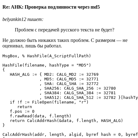
Re: AHK: Проверка подлинности через md5
belyankin12 пишет:
Проблем с передачей русского текста не будет?
Не должно быть никаких таких проблем. С размером — не
оценивал, лишь бы работал.
MsgBox, % HashFile(A_ScriptFullPath)

HashFile(filename, hashType = "MD5")

{

   HASH_ALG := { MD2: CALG_MD2 := 32769

               , MD5: CALG_MD5 := 32771

               , SHA: CALG_SHA := 32772

               , SHA256: CALG_SHA_256 := 32780

               , SHA384: CALG_SHA_384 := 32781

               , SHA512: CALG_SHA_512 := 32782 }[hashTy
   if !f := FileOpen(filename, "r")

      return

   f.pos := 0

   f.rawRead(data, f.length)

   return CalcAddrHash(&data, f.length, HASH_ALG)

}

CalcAddrHash(addr, length, algid, byref hash = 0, byref