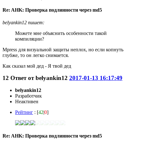
Re: AHK: Проверка подлинности через md5
belyankin12 пишет:
Можете мне объяснить особенности такой
компиляции?
Mpress для визуальной защиты неплох, но если копнуть
глубже, то он легко снимается.
Как сказал мой дед - Я твой дед
12
Ответ от
belyankin12
2017-01-13 16:17:49
belyankin12
Разработчик
Неактивен
Рейтинг
: [
42
|
0
]
Re: AHK: Проверка подлинности через md5