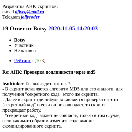
Разработка AHK-скриптов:
e-mail
dfiveg@mail.ru
Telegram
jollycoder
19
Ответ от
Botsy
2020-11-05 14:20:03
Botsy
Участник
Неактивен
Рейтинг
: [
10
|
3
]
Re: AHK: Проверка подлинности через md5
teadrinker
Т.е. выглядит это так ?:
- В скрипт вставляется алгоритм MD5 или его аналоги, для
получения "секретного кода" этого же скрипта.
- Далее в скрипт где-нибудь вставляется проверка на этот
"секретный код" и если он не совпадает, то скрипт
прекращает работу.
- "секретный код" может не совпасть, только в том случае,
если каким-то образом изменить содержание
скомпилированного скрипта.