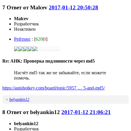
7
Ответ от
Malcev
2017-01-12 20:50:28
Malcev
Разработчик
Неактивен
Рейтинг
: [
620
|
0
]
Re: AHK: Проверка подлинности через md5
Насчёт md5 так же не забывайте, если можете
помочь.
https://autohotkey.com/board/topic/5957 … 5-and-md5/
+
belyankin12
8
Ответ от
belyankin12
2017-01-12 21:06:21
belyankin12
Разработчик