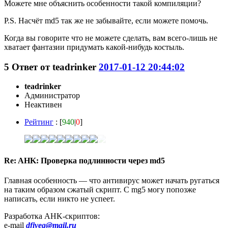
Можете мне объяснить особенности такой компиляции?
P.S. Насчёт md5 так же не забывайте, если можете помочь.
Когда вы говорите что не можете сделать, вам всего-лишь не
хватает фантазии придумать какой-нибудь костыль.
5
Ответ от
teadrinker
2017-01-12 20:44:02
teadrinker
Администратор
Неактивен
Рейтинг
: [
940
|
0
]
Re: AHK: Проверка подлинности через md5
Главная особенность — что антивирус может начать ругаться
на таким образом сжатый скрипт. С mg5 могу попозже
написать, если никто не успеет.
Разработка AHK-скриптов:
e-mail
dfiveg@mail.ru