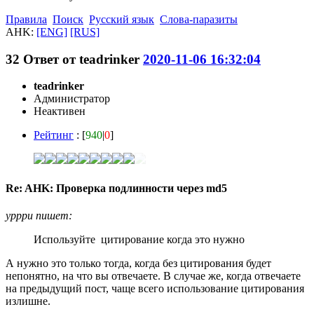
Правила
Поиск
Русский язык
Слова-паразиты
AHK:
[ENG]
[RUS]
32
Ответ от
teadrinker
2020-11-06 16:32:04
teadrinker
Администратор
Неактивен
Рейтинг
: [
940
|
0
]
Re: AHK: Проверка подлинности через md5
ypppu пишет:
Используйте цитирование когда это нужно
А нужно это только тогда, когда без цитирования будет
непонятно, на что вы отвечаете. В случае же, когда отвечаете
на предыдущий пост, чаще всего использование цитирования
излишне.