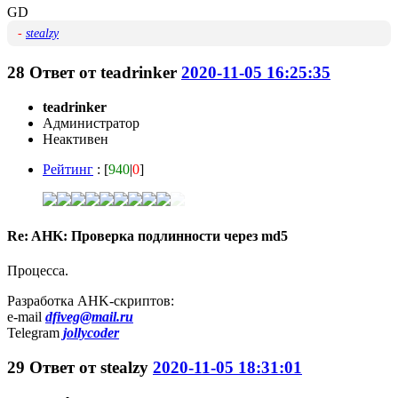
GD
-
stealzy
28
Ответ от
teadrinker
2020-11-05 16:25:35
teadrinker
Администратор
Неактивен
Рейтинг
: [
940
|
0
]
Re: AHK: Проверка подлинности через md5
Процесса.
Разработка AHK-скриптов:
e-mail
dfiveg@mail.ru
Telegram
jollycoder
29
Ответ от
stealzy
2020-11-05 18:31:01