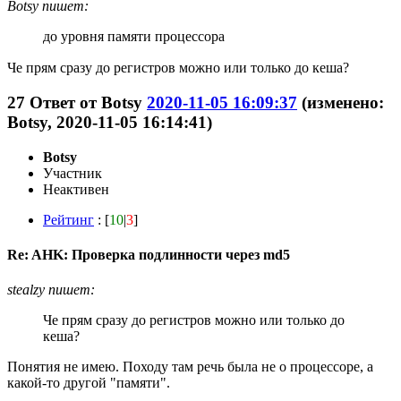
Botsy пишет:
до уровня памяти процессора
Че прям сразу до регистров можно или только до кеша?
27
Ответ от
Botsy
2020-11-05 16:09:37
(изменено:
Botsy, 2020-11-05 16:14:41)
Botsy
Участник
Неактивен
Рейтинг
: [
10
|
3
]
Re: AHK: Проверка подлинности через md5
stealzy пишет:
Че прям сразу до регистров можно или только до
кеша?
Понятия не имею. Походу там речь была не о процессоре, а
какой-то другой "памяти".