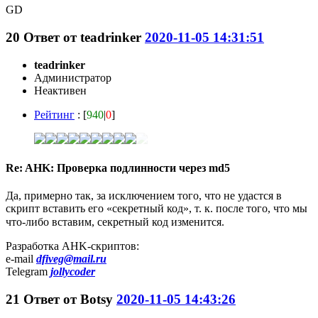
GD
20
Ответ от
teadrinker
2020-11-05 14:31:51
teadrinker
Администратор
Неактивен
Рейтинг
: [
940
|
0
]
Re: AHK: Проверка подлинности через md5
Да, примерно так, за исключением того, что не удастся в
скрипт вставить его «секретный код», т. к. после того, что мы
что-либо вставим, секретный код изменится.
Разработка AHK-скриптов:
e-mail
dfiveg@mail.ru
Telegram
jollycoder
21
Ответ от
Botsy
2020-11-05 14:43:26