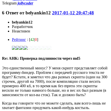
Telegram
jollycoder
6
Ответ от
belyankin12
2017-01-12 20:47:48
belyankin12
Разработчик
Неактивен
Рейтинг
: [
42
|
0
]
Re: AHK: Проверка подлинности через md5
Это единственный минус? У меня скрипт представляет собой
программу-биндер. Проблем с передачей русского текста не
будет? Кстати, я заметил что два разных скрипта (один на 300
строчек, другой на 7000), после компиляции стали весить
примерно 400 кб, в то время как без mpress эти скрипты
весили не только намного больше, но и вес их был разным (в
зависимости от кол-ва сток). Так и должно быть?
Когда вы говорите что не можете сделать, вам всего-лишь не
хватает фантазии придумать какой-нибудь костыль.