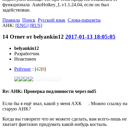
функционала AutoHotkey_L v1.1.24.04, если он был
задействован.
Правила
Поиск
Русский язык
Слова-паразиты
AHK:
[ENG]
[RUS]
14
Ответ от
belyankin12
2017-01-13 18:05:05
belyankin12
Разработчик
Неактивен
Рейтинг
: [
42
|
0
]
Re: AHK: Проверка подлинности через md5
Если бы я ещё знал, какой у меня АХК
. Можно ссылку на
старую AHK?
Когда вы говорите что не можете сделать, вам всего-лишь не
хватает фантазии придумать какой-нибудь костыль.