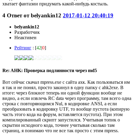
хватает фантазии придумать какой-нибудь костыль.
4
Ответ от
belyankin12
2017-01-12 20:40:19
belyankin12
Разработчик
Неактивен
Рейтинг
: [
42
|
0
]
Re: AHK: Проверка подлинности через md5
Вот сейчас скачал mpress.exe с сайта ахк. Как пользоваться им
я так и не понял, просто закинул в одну папку с ahk2exe. В
итоге: через блокнот теперь ни одной функции вообще не
видно, а если извлечь RC data через программу, там всего одна
строка с повторяющимся Nul, в кодировке ANSI, а если
преобразовать в кодировку UTF, то вообще пустота (копирую
часть этого кода на форум, вставляется пустота). При этом
компилированный скрипт запустился. Учитывая топик о
скрытии исходного кода, точнее учитывая сколько там
страниц, я понимаю что не все так просто с этим mpress.