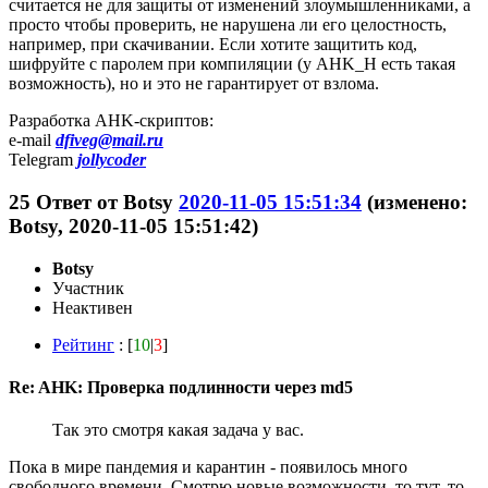
считается не для защиты от изменений злоумышленниками, а
просто чтобы проверить, не нарушена ли его целостность,
например, при скачивании. Если хотите защитить код,
шифруйте с паролем при компиляции (у AHK_H есть такая
возможность), но и это не гарантирует от взлома.
Разработка AHK-скриптов:
e-mail
dfiveg@mail.ru
Telegram
jollycoder
25
Ответ от
Botsy
2020-11-05 15:51:34
(изменено:
Botsy, 2020-11-05 15:51:42)
Botsy
Участник
Неактивен
Рейтинг
: [
10
|
3
]
Re: AHK: Проверка подлинности через md5
Так это смотря какая задача у вас.
Пока в мире пандемия и карантин - появилось много
свободного времени. Смотрю новые возможности, то тут, то