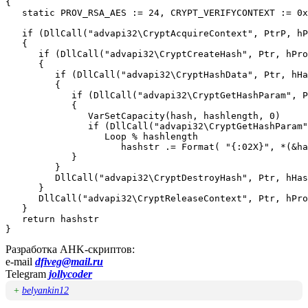
{

   static PROV_RSA_AES := 24, CRYPT_VERIFYCONTEXT := 0x
   if (DllCall("advapi32\CryptAcquireContext", PtrP, hP
   {

      if (DllCall("advapi32\CryptCreateHash", Ptr, hPro
      {

         if (DllCall("advapi32\CryptHashData", Ptr, hHa
         {

            if (DllCall("advapi32\CryptGetHashParam", P
            {

               VarSetCapacity(hash, hashlength, 0)

               if (DllCall("advapi32\CryptGetHashParam"
                  Loop % hashlength

                     hashstr .= Format( "{:02X}", *(&ha
            }

         }

         DllCall("advapi32\CryptDestroyHash", Ptr, hHas
      }

      DllCall("advapi32\CryptReleaseContext", Ptr, hPro
   }

   return hashstr

}
Разработка AHK-скриптов:
e-mail
dfiveg@mail.ru
Telegram
jollycoder
+
belyankin12