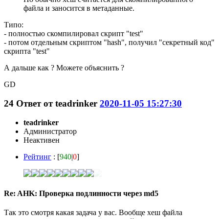
файла и заносится в метаданные.
Типо:
- полностью скомпилировал скрипт "test"
- потом отдельным скриптом "hash", получил "секретный код"
скрипта "test"
А дальше как ? Можете объяснить ?
GD
24
Ответ от
teadrinker
2020-11-05 15:27:30
teadrinker
Администратор
Неактивен
Рейтинг
: [
940
|
0
]
Re: AHK: Проверка подлинности через md5
Так это смотря какая задача у вас. Вообще хеш файла