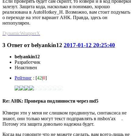
Если проверять будет сам скрипт, то юзвери и в код проверки
залезут. Защита кода, насколько я понимаю, хорошо
реализована в AutoHotkey_H. Возможно, вам стоит подумать
о переходе на этот вариант АНК. Правда, здесь он
непопулярен.
DynamicWrapperX
3
Ответ от
belyankin12
2017-01-12 20:25:40
belyankin12
Разработчик
Неактивен
Рейтинг
: [
42
|
0
]
Re: AHK: Проверка подлинности через md5
Юзвери эти у меня не слишком продвинуты, синтаксиса не
знают, они только могут текст подправлять в msbox'ах
.
Потому эта защита довольно надежна будет.
Когда вы говорите что не можете сделать, вам всего-лишь не