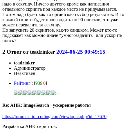
надо в секунду. Ничего другого кроме как написания
отдельного скрипта под каждое место не придумывается.
Потом надо будет как-то организовать сбор результатов. И то
каждый скрипт будет производить по 90 поисков, что уже
может перевалить за секунду.
Но запускать 20 скриптов, как-то слишком. Может кто-то
подскажет как можно иначе "умногозадачить" или ускорить
поиск?
2
Ответ от
teadrinker
2024-06-25 00:49:15
teadrinker
Администратор
Неактивен
Рейтинг
: [
939
|
0
]
Re: AHK: ImageSearch - ускорение работы
https://forum.script-coding.com/viewtopic.php?id=17670
Разработка AHK-скриптов: