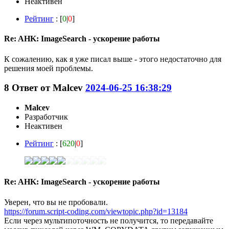
Неактивен
Рейтинг
: [
0
|
0
]
Re: AHK: ImageSearch - ускорение работы
К сожалению, как я уже писал выше - этого недостаточно для
решения моей проблемы.
8
Ответ от
Malcev
2024-06-25 16:38:29
Malcev
Разработчик
Неактивен
Рейтинг
: [
620
|
0
]
Re: AHK: ImageSearch - ускорение работы
Уверен, что вы не пробовали.
https://forum.script-coding.com/viewtopic.php?id=13184
Если через мультипоточность не получится, то передавайте