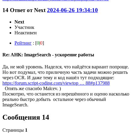
14
Ответ от
Next
2024-06-26 19:34:10
Next
Участник
Неактивен
Рейтинг
: [
0
|
0
]
Re: AHK: ImageSearch - ускорение работы
Да, не мой уровень. Наделся, что найдётся вариант попроще.
Но вот подумал, что приличную часть задачи можно решить
через OCR. И даже тему и код нашёл тут подходящие:
https://forum.script-coding.com/viewtop … 88#p137988
Опять же спасибо Malcev. )
Посмотрю, что останется из нерешённого и оценю насколько
реально быстро добыть остальное через обычный
ImageSearch.
Сообщения 14
Страницы
1