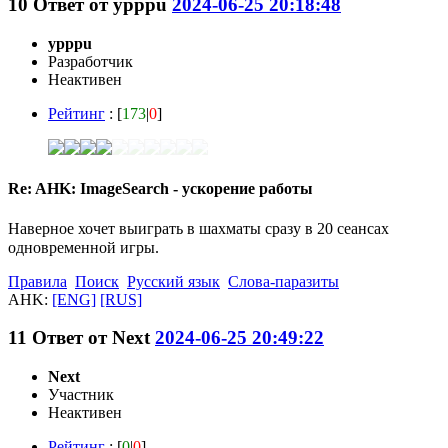
10
Ответ от
ypppu
2024-06-25 20:18:48
ypppu
Разработчик
Неактивен
Рейтинг
: [
173
|
0
]
Re: AHK: ImageSearch - ускорение работы
Наверное хочет выиграть в шахматы сразу в 20 сеансах
одновременной игры.
Правила
Поиск
Русский язык
Слова-паразиты
AHK:
[ENG]
[RUS]
11
Ответ от
Next
2024-06-25 20:49:22
Next
Участник
Неактивен
Рейтинг
: [
0
|
0
]