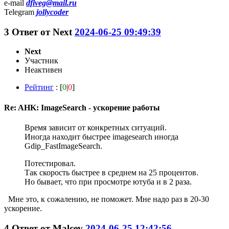
e-mail
dfiveg@mail.ru
Telegram
jollycoder
3
Ответ от
Next
2024-06-25 09:49:39
Next
Участник
Неактивен
Рейтинг
: [
0
|
0
]
Re: AHK: ImageSearch - ускорение работы
Время зависит от конкретных ситуаций.
Иногда находит быстрее imagesearch иногда
Gdip_FastImageSearch.
Потестировал.
Так скорость быстрее в среднем на 25 процентов.
Но бывает, что при просмотре ютуба и в 2 раза.
Мне это, к сожалению, не поможет. Мне надо раз в 20-30
ускорение.
4
Ответ от
Malcev
2024-06-25 12:42:56