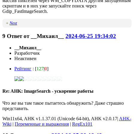
массив пикселей через WM_COPYDATA другим запущенным
скриптам и в них уже запускайте поиск через
Gdip_FastImageSearch.
+
Next
9
Ответ от
__Михаил__
2024-06-25 19:34:02
__Михаил__
Разработчик
Неактивен
Рейтинг
: [
127
|
0
]
Re: AHK: ImageSearch - ускорение работы
Что же вы там такое пытаетесь обнаружить? Даже страшно
представить.
Win11x64, AHK v1.1.37.01 (Unicode 64-bit), AHK v2.0.17|
AHK-
Wiki
|
Переменные и выражения
|
RegEx101