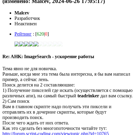
(изменено: Malcev, 2024-06-26 17:05:17)
Malcev
Разработчик
Неактивен
Рейтинг
: [
620
|
0
]
Re: AHK: ImageSearch - ускорение работы
Тема явно не для новичка.
Раньше, когда мне эта тема была интересна, я бы вам написал
пример, а сейчас лень.
Поиск делится на 2 составляюшие:
1) Получение пикселей где искать (осуществляется с помощью
различных апи), на самый быстрый
teadrinker
дал вам ссылку.
2) Сам поиск
Вам в главном скрипте надо получать эти пиксели и
отправлять их в дочерние скрипты, которые будут
производить поиск.
После чего ждать от них ответа.
Как это сделать без многопоточности читайте тут:
http://forum.script-coding.com/viewtopic.php?id=10765