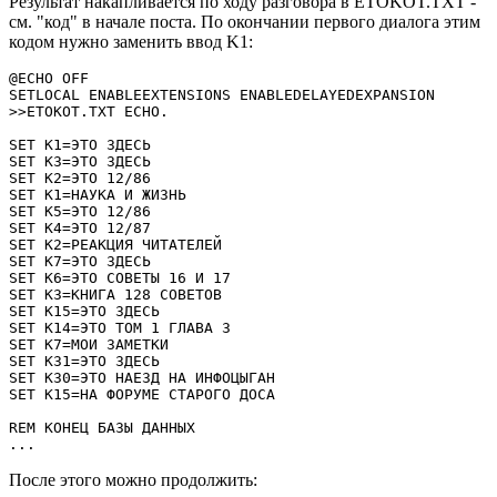
Результат накапливается по ходу разговора в ETOKOT.TXT -
см. "код" в начале поста. По окончании первого диалога этим
кодом нужно заменить ввод K1:
@ECHO OFF

SETLOCAL ENABLEEXTENSIONS ENABLEDELAYEDEXPANSION

>>ETOKOT.TXT ECHO.

SET K1=ЭТО ЗДЕСЬ

SET K3=ЭТО ЗДЕСЬ

SET K2=ЭТО 12/86

SET K1=НАУКА И ЖИЗНЬ

SET K5=ЭТО 12/86

SET K4=ЭТО 12/87

SET K2=РЕАКЦИЯ ЧИТАТЕЛЕЙ

SET K7=ЭТО ЗДЕСЬ

SET K6=ЭТО СОВЕТЫ 16 И 17

SET K3=КНИГА 128 СОВЕТОВ

SET K15=ЭТО ЗДЕСЬ

SET K14=ЭТО ТОМ 1 ГЛАВА 3

SET K7=МОИ ЗАМЕТКИ

SET K31=ЭТО ЗДЕСЬ

SET K30=ЭТО НАЕЗД НА ИНФОЦЫГАН

SET K15=НА ФОРУМЕ СТАРОГО ДОСА

REM КОНЕЦ БАЗЫ ДАННЫХ

...
После этого можно продолжить: