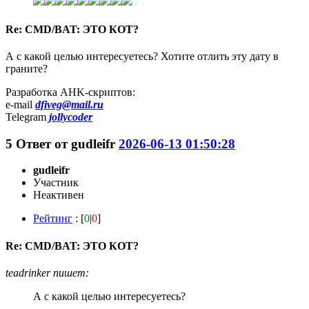
Re: CMD/BAT: ЭТО КОТ?
А с какой целью интересуетесь? Хотите отлить эту дату в
граните?
Разработка AHK-скриптов:
e-mail
dfiveg@mail.ru
Telegram
jollycoder
5
Ответ от
gudleifr
2026-06-13 01:50:28
gudleifr
Участник
Неактивен
Рейтинг
: [
0
|
0
]
Re: CMD/BAT: ЭТО КОТ?
teadrinker пишет:
А с какой целью интересуетесь?