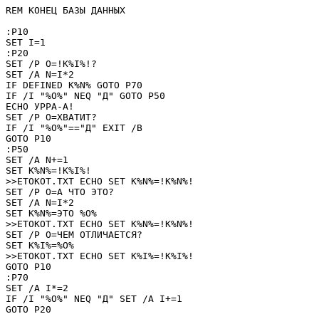
REM КОНЕЦ БАЗЫ ДАННЫХ

:P10

SET I=1

:P20

SET /P O=!K%I%!? 

SET /A N=I*2

IF DEFINED K%N% GOTO P70

IF /I "%O%" NEQ "Д" GOTO P50

ECHO УРРА-А!

SET /P O=ХВАТИТ? 

IF /I "%O%"=="Д" EXIT /B

GOTO P10

:P50

SET /A N+=1

SET K%N%=!K%I%!

>>ETOKOT.TXT ECHO SET K%N%=!K%N%!

SET /P O=А ЧТО ЭТО? 

SET /A N=I*2

SET K%N%=ЭТО %O%

>>ETOKOT.TXT ECHO SET K%N%=!K%N%!

SET /P O=ЧЕМ ОТЛИЧАЕТСЯ? 

SET K%I%=%O%

>>ETOKOT.TXT ECHO SET K%I%=!K%I%!

GOTO P10

:P70

SET /A I*=2

IF /I "%O%" NEQ "Д" SET /A I+=1

GOTO P20