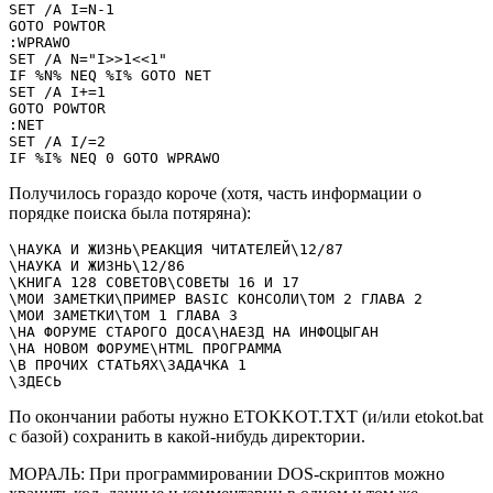
SET /A I=N-1

GOTO POWTOR

:WPRAWO

SET /A N="I>>1<<1"

IF %N% NEQ %I% GOTO NET

SET /A I+=1

GOTO POWTOR

:NET

SET /A I/=2

IF %I% NEQ 0 GOTO WPRAWO
Получилось гораздо короче (хотя, часть информации о
порядке поиска была потяряна):
\НАУКА И ЖИЗНЬ\РЕАКЦИЯ ЧИТАТЕЛЕЙ\12/87

\НАУКА И ЖИЗНЬ\12/86

\КНИГА 128 СОВЕТОВ\СОВЕТЫ 16 И 17

\МОИ ЗАМЕТКИ\ПРИМЕР BASIC КОНСОЛИ\ТОМ 2 ГЛАВА 2

\МОИ ЗАМЕТКИ\ТОМ 1 ГЛАВА 3

\НА ФОРУМЕ СТАРОГО ДОСА\НАЕЗД НА ИНФОЦЫГАН

\НА НОВОМ ФОРУМЕ\HTML ПРОГРАММА

\В ПРОЧИХ СТАТЬЯХ\ЗАДАЧКА 1

\ЗДЕСЬ
По окончании работы нужно ETOKKOT.TXT (и/или etokot.bat
c базой) сохранить в какой-нибудь директории.
МОРАЛЬ: При программировании DOS-скриптов можно