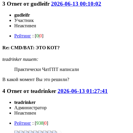
3
Ответ от
gudleifr
2026-06-13 00:10:02
gudleifr
Участник
Неактивен
Рейтинг
: [
0
|
0
]
Re: CMD/BAT: ЭТО КОТ?
teadrinker пишет:
Практически ЧатГПТ написали
В какой момент Вы это решили?
4
Ответ от
teadrinker
2026-06-13 01:27:41
teadrinker
Администратор
Неактивен
Рейтинг
: [
938
|
0
]