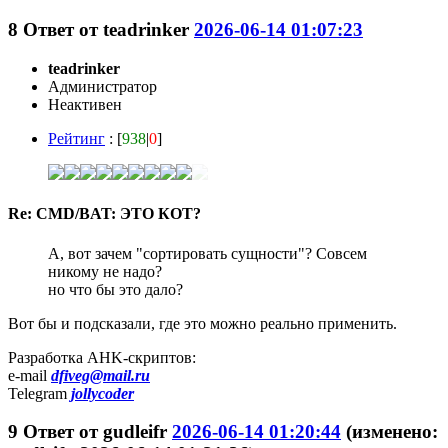
8
Ответ от
teadrinker
2026-06-14 01:07:23
teadrinker
Администратор
Неактивен
Рейтинг
: [
938
|
0
]
Re: CMD/BAT: ЭТО КОТ?
А, вот зачем "сортировать сущности"? Совсем
никому не надо?
но что бы это дало?
Вот бы и подсказали, где это можно реально применить.
Разработка AHK-скриптов:
e-mail
dfiveg@mail.ru
Telegram
jollycoder
9
Ответ от
gudleifr
2026-06-14 01:20:44
(изменено: