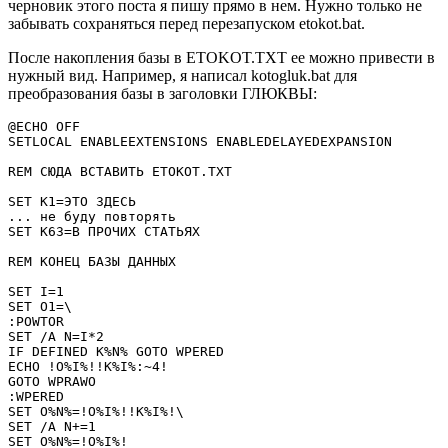
черновик этого поста я пишу прямо в нем. Нужно только не
забывать сохраняться перед перезапуском etokot.bat.
После накопления базы в ETOKOT.TXT ее можно привести в
нужный вид. Например, я написал kotogluk.bat для
преобразования базы в заголовки ГЛЮКВЫ:
@ECHO OFF

SETLOCAL ENABLEEXTENSIONS ENABLEDELAYEDEXPANSION

REM СЮДА ВСТАВИТЬ ETOKOT.TXT

SET K1=ЭТО ЗДЕСЬ

... не буду повторять

SET K63=В ПРОЧИХ СТАТЬЯХ

REM КОНЕЦ БАЗЫ ДАННЫХ

SET I=1

SET O1=\

:POWTOR

SET /A N=I*2

IF DEFINED K%N% GOTO WPERED

ECHO !O%I%!!K%I%:~4!

GOTO WPRAWO

:WPERED

SET O%N%=!O%I%!!K%I%!\

SET /A N+=1

SET O%N%=!O%I%!
