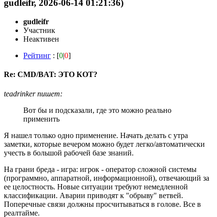
gudleifr, 2026-06-14 01:21:36)
gudleifr
Участник
Неактивен
Рейтинг
: [
0
|
0
]
Re: CMD/BAT: ЭТО КОТ?
teadrinker пишет:
Вот бы и подсказали, где это можно реально
применить
Я нашел только одно применение. Начать делать с утра
заметки, которые вечером можно будет легко/автоматически
учесть в большой рабочей базе знаний.
На грани бреда - игра: игрок - оператор сложной системы
(программно, аппаратной, информационной), отвечающий за
ее целостность. Новые ситуации требуют немедленной
классификации. Аварии приводят к "обрыву" ветвей.
Поперечные связи должны просчитываться в голове. Все в
реалтайме.