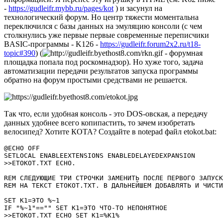
-
https://gudleifr.mybb.ru/pages/kot
) и засунул на
технологический форум. Но центр тяжести моментальна
переключился с базы данных на эмуляцию консоли (с чем
столкнулись уже первые первые современные переписчики
BASIC-программы - K126 -
https://gudleifr.forum2x2.ru/t18-
topic#390
) (
- форумная
площадка попала под роскомнадзор). Но хуже того, задача
автоматизации передачи результатов запуска программы
обратно на форум простыми средствами не решается.
Так что, если удобная консоль - это DOS-овская, а передачу
данных удобнее всего копипастить, то зачем изобретать
велосипед? Хотите КОТА? Создайте в notepad файл etokot.bat:
@ECHO OFF

SETLOCAL ENABLEEXTENSIONS ENABLEDELAYEDEXPANSION

>>ETOKOT.TXT ECHO.

REM СЛЕДУЮЩИЕ ТРИ СТРОЧКИ ЗАМЕНИТЬ ПОСЛЕ ПЕРВОГО ЗАПУСК
REM НА ТЕКСТ ETOKOT.TXT. В ДАЛЬНЕЙШЕМ ДОБАВЛЯТЬ И ЧИСТИ
SET K1=ЭТО %~1

IF "%~1"=="" SET K1=ЭТО ЧТО-ТО НЕПОНЯТНОЕ

>>ETOKOT.TXT ECHO SET K1=%K1%
