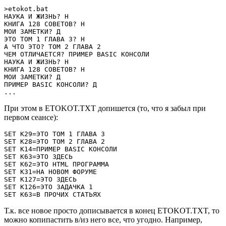
>etokot.bat

НАУКА И ЖИЗНЬ? Н

КНИГА 128 СОВЕТОВ? Н

МОИ ЗАМЕТКИ? Д

ЭТО ТОМ 1 ГЛАВА 3? Н

А ЧТО ЭТО? ТОМ 2 ГЛАВА 2

ЧЕМ ОТЛИЧАЕТСЯ? ПРИМЕР BASIC КОНСОЛИ

НАУКА И ЖИЗНЬ? Н

КНИГА 128 СОВЕТОВ? Н

МОИ ЗАМЕТКИ? Д

ПРИМЕР BASIC КОНСОЛИ? Д

...
При этом в ETOKOT.TXT допишется (то, что я забыл при
первом сеансе):
SET K29=ЭТО ТОМ 1 ГЛАВА 3

SET K28=ЭТО ТОМ 2 ГЛАВА 2

SET K14=ПРИМЕР BASIC КОНСОЛИ

SET K63=ЭТО ЗДЕСЬ

SET K62=ЭТО HTML ПРОГРАММА

SET K31=НА НОВОМ ФОРУМЕ

SET K127=ЭТО ЗДЕСЬ

SET K126=ЭТО ЗАДАЧКА 1

SET K63=В ПРОЧИХ СТАТЬЯХ
Т.к. все новое просто дописывается в конец ETOKOT.TXT, то
можно копипастить в/из него все, что угодно. Например,