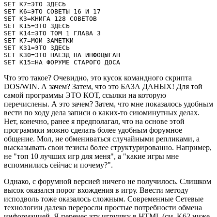
SET K7=ЭТО ЗДЕСЬ

SET K6=ЭТО СОВЕТЫ 16 И 17

SET K3=КНИГА 128 СОВЕТОВ

SET K15=ЭТО ЗДЕСЬ

SET K14=ЭТО ТОМ 1 ГЛАВА 3

SET K7=МОИ ЗАМЕТКИ

SET K31=ЭТО ЗДЕСЬ

SET K30=ЭТО НАЕЗД НА ИНФОЦЫГАН

SET K15=НА ФОРУМЕ СТАРОГО ДОСА
Что это такое? Очевидно, это кусок командного скрипта
DOS/WIN. А зачем? Затем, что это БАЗА ДАНЫХ! Для той
самой программы ЭТО КОТ, ссылки на которую
перечислены. А это зачем? Затем, что мне показалось удобным
вести по ходу дела записи о каких-то сиюминутных делах.
Нет, конечно, ранее я предполагал, что на основе этой
программки можно сделать более удобным форумное
общение. Мол, не обмениваться случайными репликами, а
высказывать свои тезисы более структурированно. Например,
не "топ 10 лучших игр для меня", а "какие игры мне
вспомнились сейчас и почему?".
Однако, с форумной версией ничего не получилось. Слишком
высок оказался порог вхождения в игру. Ввести методу
исподволь тоже оказалось сложным. Современные Сетевые
технологии далеко переросли простые потребности обмена
информацией. Я перенес эту игрушку в HTML (см. K62 ниже