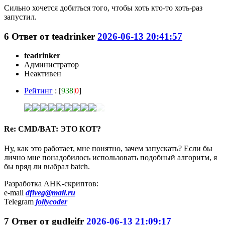
Сильно хочется добиться того, чтобы хоть кто-то хоть-раз
запустил.
6
Ответ от
teadrinker
2026-06-13 20:41:57
teadrinker
Администратор
Неактивен
Рейтинг
: [
938
|
0
]
Re: CMD/BAT: ЭТО КОТ?
Ну, как это работает, мне понятно, зачем запускать? Если бы
лично мне понадобилось использовать подобный алгоритм, я
бы вряд ли выбрал batch.
Разработка AHK-скриптов:
e-mail
dfiveg@mail.ru
Telegram
jollycoder
7
Ответ от
gudleifr
2026-06-13 21:09:17