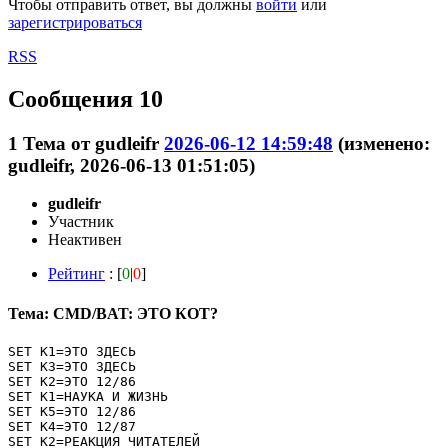
Чтобы отправить ответ, вы должны
войти
или
зарегистрироваться
RSS
Сообщения 10
1
Тема от
gudleifr
2026-06-12 14:59:48
(изменено:
gudleifr, 2026-06-13 01:51:05)
gudleifr
Участник
Неактивен
Рейтинг
: [
0
|
0
]
Тема: CMD/BAT: ЭТО КОТ?
SET K1=ЭТО ЗДЕСЬ

SET K3=ЭТО ЗДЕСЬ

SET K2=ЭТО 12/86

SET K1=НАУКА И ЖИЗНЬ

SET K5=ЭТО 12/86

SET K4=ЭТО 12/87

SET K2=РЕАКЦИЯ ЧИТАТЕЛЕЙ
