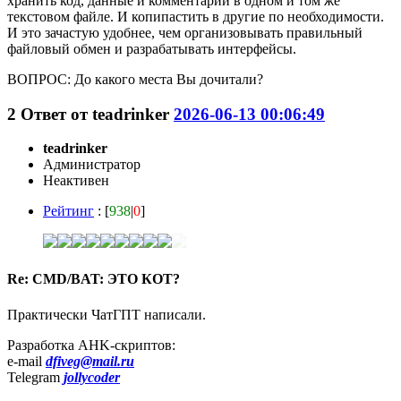
хранить код, данные и комментарии в одном и том же
текстовом файле. И копипастить в другие по необходимости.
И это зачастую удобнее, чем организовывать правильный
файловый обмен и разрабатывать интерфейсы.
ВОПРОС: До какого места Вы дочитали?
2
Ответ от
teadrinker
2026-06-13 00:06:49
teadrinker
Администратор
Неактивен
Рейтинг
: [
938
|
0
]
Re: CMD/BAT: ЭТО КОТ?
Практически ЧатГПТ написали.
Разработка AHK-скриптов:
e-mail
dfiveg@mail.ru
Telegram
jollycoder