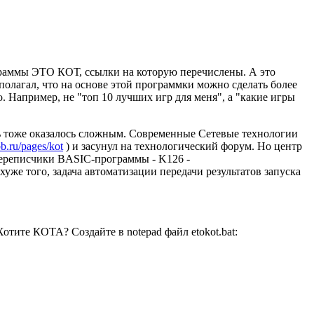
граммы ЭТО КОТ, ссылки на которую перечислены. А это
дполагал, что на основе этой программки можно сделать более
 Например, не "топ 10 лучших игр для меня", а "какие игры
ль тоже оказалось сложным. Современные Сетевые технологии
bb.ru/pages/kot
) и засунул на технологический форум. Но центр
переписчики BASIC-программы - K126 -
уже того, задача автоматизации передачи результатов запуска
Хотите КОТА? Создайте в notepad файл etokot.bat: