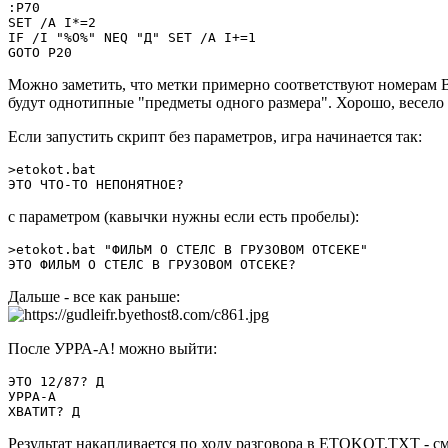
:P70

SET /A I*=2

IF /I "%O%" NEQ "Д" SET /A I+=1

GOTO P20
Можно заметить, что метки примерно соответствуют номерам BA
будут однотипные "предметы одного размера". Хорошо, весело
Если запустить скрипт без параметров, игра начинается так:
>etokot.bat

ЭТО ЧТО-ТО НЕПОНЯТНОЕ?
с параметром (кавычки нужны если есть пробелы):
>etokot.bat "ФИЛЬМ О СТЕЛС В ГРУЗОВОМ ОТСЕКЕ"

ЭТО ФИЛЬМ О СТЕЛС В ГРУЗОВОМ ОТСЕКЕ?
Дальше - все как раньше:
После УРРА-А! можно выйти:
ЭТО 12/87? Д

УРРА-А

ХВАТИТ? Д
Результат накапливается по ходу разговора в ETOKOT.TXT - см