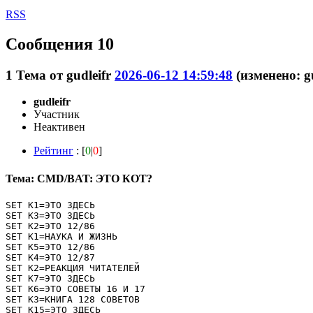
RSS
Сообщения 10
1
Тема от
gudleifr
2026-06-12 14:59:48
(изменено: gu
gudleifr
Участник
Неактивен
Рейтинг
: [
0
|
0
]
Тема: CMD/BAT: ЭТО КОТ?
SET K1=ЭТО ЗДЕСЬ

SET K3=ЭТО ЗДЕСЬ

SET K2=ЭТО 12/86

SET K1=НАУКА И ЖИЗНЬ

SET K5=ЭТО 12/86

SET K4=ЭТО 12/87

SET K2=РЕАКЦИЯ ЧИТАТЕЛЕЙ

SET K7=ЭТО ЗДЕСЬ

SET K6=ЭТО СОВЕТЫ 16 И 17

SET K3=КНИГА 128 СОВЕТОВ

SET K15=ЭТО ЗДЕСЬ
