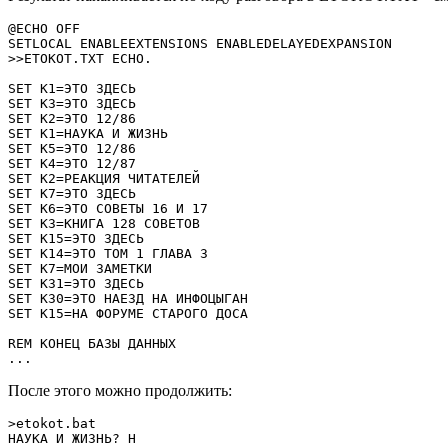
@ECHO OFF

SETLOCAL ENABLEEXTENSIONS ENABLEDELAYEDEXPANSION

>>ETOKOT.TXT ECHO.

SET K1=ЭТО ЗДЕСЬ

SET K3=ЭТО ЗДЕСЬ

SET K2=ЭТО 12/86

SET K1=НАУКА И ЖИЗНЬ

SET K5=ЭТО 12/86

SET K4=ЭТО 12/87

SET K2=РЕАКЦИЯ ЧИТАТЕЛЕЙ

SET K7=ЭТО ЗДЕСЬ

SET K6=ЭТО СОВЕТЫ 16 И 17

SET K3=КНИГА 128 СОВЕТОВ

SET K15=ЭТО ЗДЕСЬ

SET K14=ЭТО ТОМ 1 ГЛАВА 3

SET K7=МОИ ЗАМЕТКИ

SET K31=ЭТО ЗДЕСЬ

SET K30=ЭТО НАЕЗД НА ИНФОЦЫГАН

SET K15=НА ФОРУМЕ СТАРОГО ДОСА

REM КОНЕЦ БАЗЫ ДАННЫХ

...
После этого можно продолжить:
>etokot.bat

НАУКА И ЖИЗНЬ? Н
