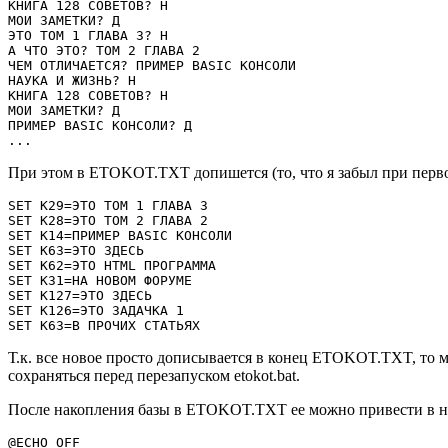
КНИГА 128 СОВЕТОВ? Н

МОИ ЗАМЕТКИ? Д

ЭТО ТОМ 1 ГЛАВА 3? Н

А ЧТО ЭТО? ТОМ 2 ГЛАВА 2

ЧЕМ ОТЛИЧАЕТСЯ? ПРИМЕР BASIC КОНСОЛИ

НАУКА И ЖИЗНЬ? Н

КНИГА 128 СОВЕТОВ? Н

МОИ ЗАМЕТКИ? Д

ПРИМЕР BASIC КОНСОЛИ? Д

...
При этом в ETOKOT.TXT допишется (то, что я забыл при перво
SET K29=ЭТО ТОМ 1 ГЛАВА 3

SET K28=ЭТО ТОМ 2 ГЛАВА 2

SET K14=ПРИМЕР BASIC КОНСОЛИ

SET K63=ЭТО ЗДЕСЬ

SET K62=ЭТО HTML ПРОГРАММА

SET K31=НА НОВОМ ФОРУМЕ

SET K127=ЭТО ЗДЕСЬ

SET K126=ЭТО ЗАДАЧКА 1

SET K63=В ПРОЧИХ СТАТЬЯХ
Т.к. все новое просто дописывается в конец ETOKOT.TXT, то м
сохраняться перед перезапуском etokot.bat.
После накопления базы в ETOKOT.TXT ее можно привести в ну
@ECHO OFF
