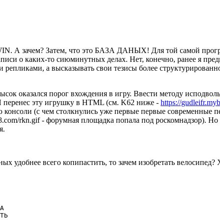
/WIN. А зачем? Затем, что это БАЗА ДАНЫХ! Для той самой про
записи о каких-то сиюминутных делах. Нет, конечно, ранее я пре
репликами, а высказывать свои тезисы более структурированно.
ысок оказался порог вхождения в игру. Ввести методу исподво
Я перенес эту игрушку в HTML (см. K62 ниже -
https://gudleifr.my
ю консоли (с чем столкнулись уже первые первые современные 
- форумная площадка попала под роскомнадзор). Но х
я.
нных удобнее всего копипастить, то зачем изобретать велосипед? 
А

ТЬ
