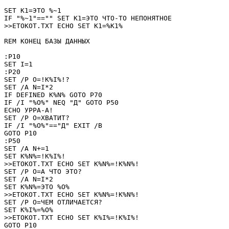
SET K1=ЭТО %~1

IF "%~1"=="" SET K1=ЭТО ЧТО-ТО НЕПОНЯТНОЕ

>>ETOKOT.TXT ECHO SET K1=%K1%

REM КОНЕЦ БАЗЫ ДАННЫХ

:P10

SET I=1

:P20

SET /P O=!K%I%!? 

SET /A N=I*2

IF DEFINED K%N% GOTO P70

IF /I "%O%" NEQ "Д" GOTO P50

ECHO УРРА-А!

SET /P O=ХВАТИТ? 

IF /I "%O%"=="Д" EXIT /B

GOTO P10

:P50

SET /A N+=1

SET K%N%=!K%I%!

>>ETOKOT.TXT ECHO SET K%N%=!K%N%!

SET /P O=А ЧТО ЭТО? 

SET /A N=I*2

SET K%N%=ЭТО %O%

>>ETOKOT.TXT ECHO SET K%N%=!K%N%!

SET /P O=ЧЕМ ОТЛИЧАЕТСЯ? 

SET K%I%=%O%

>>ETOKOT.TXT ECHO SET K%I%=!K%I%!

GOTO P10
