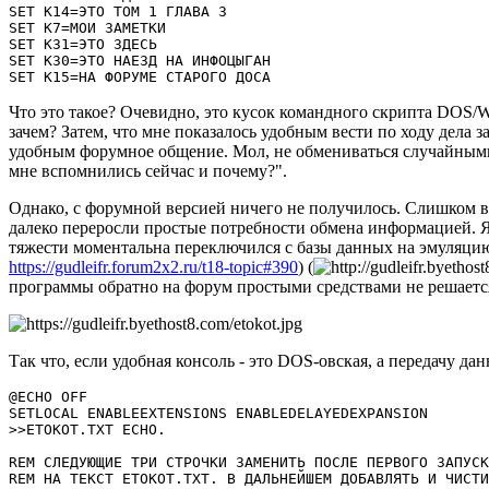
SET K14=ЭТО ТОМ 1 ГЛАВА 3

SET K7=МОИ ЗАМЕТКИ

SET K31=ЭТО ЗДЕСЬ

SET K30=ЭТО НАЕЗД НА ИНФОЦЫГАН

SET K15=НА ФОРУМЕ СТАРОГО ДОСА
Что это такое? Очевидно, это кусок командного скрипта DOS
зачем? Затем, что мне показалось удобным вести по ходу дела 
удобным форумное общение. Мол, не обмениваться случайными 
мне вспомнились сейчас и почему?".
Однако, с форумной версией ничего не получилось. Слишком в
далеко переросли простые потребности обмена информацией. 
тяжести моментальна переключился с базы данных на эмуляци
https://gudleifr.forum2x2.ru/t18-topic#390
) (
программы обратно на форум простыми средствами не решаетс
Так что, если удобная консоль - это DOS-овская, а передачу да
@ECHO OFF

SETLOCAL ENABLEEXTENSIONS ENABLEDELAYEDEXPANSION

>>ETOKOT.TXT ECHO.

REM СЛЕДУЮЩИЕ ТРИ СТРОЧКИ ЗАМЕНИТЬ ПОСЛЕ ПЕРВОГО ЗАПУСК
REM НА ТЕКСТ ETOKOT.TXT. В ДАЛЬНЕЙШЕМ ДОБАВЛЯТЬ И ЧИСТИ