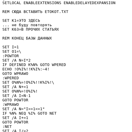
SETLOCAL ENABLEEXTENSIONS ENABLEDELAYEDEXPANSION

REM СЮДА ВСТАВИТЬ ETOKOT.TXT

SET K1=ЭТО ЗДЕСЬ

... не буду повторять

SET K63=В ПРОЧИХ СТАТЬЯХ

REM КОНЕЦ БАЗЫ ДАННЫХ

SET I=1

SET O1=\

:POWTOR

SET /A N=I*2

IF DEFINED K%N% GOTO WPERED

ECHO !O%I%!!K%I%:~4!

GOTO WPRAWO

:WPERED

SET O%N%=!O%I%!!K%I%!\

SET /A N+=1

SET O%N%=!O%I%!

SET /A I=N-1

GOTO POWTOR

:WPRAWO

SET /A N="I>>1<<1"

IF %N% NEQ %I% GOTO NET

SET /A I+=1

GOTO POWTOR

:NET

SET /A I/=2
