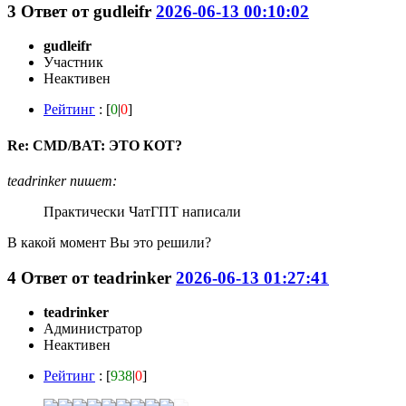
3
Ответ от
gudleifr
2026-06-13 00:10:02
gudleifr
Участник
Неактивен
Рейтинг
: [
0
|
0
]
Re: CMD/BAT: ЭТО КОТ?
teadrinker пишет:
Практически ЧатГПТ написали
В какой момент Вы это решили?
4
Ответ от
teadrinker
2026-06-13 01:27:41
teadrinker
Администратор
Неактивен
Рейтинг
: [
938
|
0
]