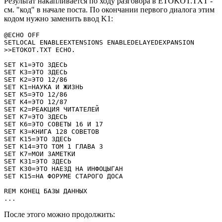
Результат накапливается по ходу разговора в ETOKOT.TXT -
см. "код" в начале поста. По окончании первого диалога этим
кодом нужно заменить ввод K1:
@ECHO OFF

SETLOCAL ENABLEEXTENSIONS ENABLEDELAYEDEXPANSION

>>ETOKOT.TXT ECHO.

SET K1=ЭТО ЗДЕСЬ

SET K3=ЭТО ЗДЕСЬ

SET K2=ЭТО 12/86

SET K1=НАУКА И ЖИЗНЬ

SET K5=ЭТО 12/86

SET K4=ЭТО 12/87

SET K2=РЕАКЦИЯ ЧИТАТЕЛЕЙ

SET K7=ЭТО ЗДЕСЬ

SET K6=ЭТО СОВЕТЫ 16 И 17

SET K3=КНИГА 128 СОВЕТОВ

SET K15=ЭТО ЗДЕСЬ

SET K14=ЭТО ТОМ 1 ГЛАВА 3

SET K7=МОИ ЗАМЕТКИ

SET K31=ЭТО ЗДЕСЬ

SET K30=ЭТО НАЕЗД НА ИНФОЦЫГАН

SET K15=НА ФОРУМЕ СТАРОГО ДОСА

REM КОНЕЦ БАЗЫ ДАННЫХ

...
После этого можно продолжить: