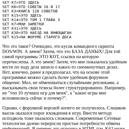
SET K7=ЭТО ЗДЕСЬ

SET K6=ЭТО СОВЕТЫ 16 И 17

SET K3=КНИГА 128 СОВЕТОВ

SET K15=ЭТО ЗДЕСЬ

SET K14=ЭТО ТОМ 1 ГЛАВА 3

SET K7=МОИ ЗАМЕТКИ

SET K31=ЭТО ЗДЕСЬ

SET K30=ЭТО НАЕЗД НА ИНФОЦЫГАН

SET K15=НА ФОРУМЕ СТАРОГО ДОСА
Что это такое? Очевидно, это кусок командного скрипта
DOS/WIN. А зачем? Затем, что это БАЗА ДАНЫХ! Для той
самой программы ЭТО КОТ, ссылки на которую
перечислены. А это зачем? Затем, что мне показалось удобным
вести по ходу дела записи о каких-то сиюминутных делах.
Нет, конечно, ранее я предполагал, что на основе этой
программки можно сделать более удобным форумное
общение. Мол, не обмениваться случайными репликами, а
высказывать свои тезисы более структурированно. Например,
не "топ 10 лучших игр для меня", а "какие игры мне
вспомнились сейчас и почему?".
Однако, с форумной версией ничего не получилось. Слишком
высок оказался порог вхождения в игру. Ввести методу
исподволь тоже оказалось сложным. Современные Сетевые
технологии далеко переросли простые потребности обмена
информацией. Я перенес эту игрушку в HTML (см. K62 ниже