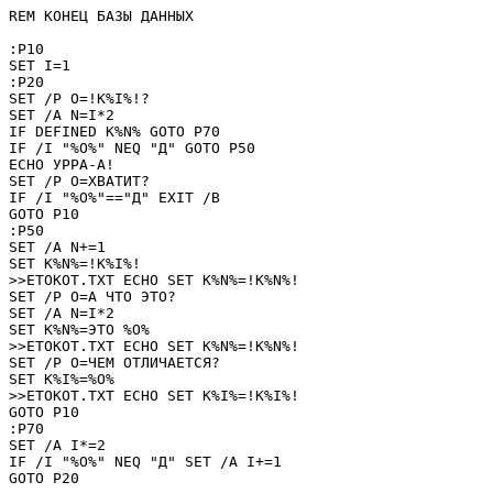
REM КОНЕЦ БАЗЫ ДАННЫХ

:P10

SET I=1

:P20

SET /P O=!K%I%!? 

SET /A N=I*2

IF DEFINED K%N% GOTO P70

IF /I "%O%" NEQ "Д" GOTO P50

ECHO УРРА-А!

SET /P O=ХВАТИТ? 

IF /I "%O%"=="Д" EXIT /B

GOTO P10

:P50

SET /A N+=1

SET K%N%=!K%I%!

>>ETOKOT.TXT ECHO SET K%N%=!K%N%!

SET /P O=А ЧТО ЭТО? 

SET /A N=I*2

SET K%N%=ЭТО %O%

>>ETOKOT.TXT ECHO SET K%N%=!K%N%!

SET /P O=ЧЕМ ОТЛИЧАЕТСЯ? 

SET K%I%=%O%

>>ETOKOT.TXT ECHO SET K%I%=!K%I%!

GOTO P10

:P70

SET /A I*=2

IF /I "%O%" NEQ "Д" SET /A I+=1

GOTO P20