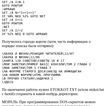
SET /A I=N-1

GOTO POWTOR

:WPRAWO

SET /A N="I>>1<<1"

IF %N% NEQ %I% GOTO NET

SET /A I+=1

GOTO POWTOR

:NET

SET /A I/=2

IF %I% NEQ 0 GOTO WPRAWO
Получилось гораздо короче (хотя, часть информации о
порядке поиска была потяряна):
\НАУКА И ЖИЗНЬ\РЕАКЦИЯ ЧИТАТЕЛЕЙ\12/87

\НАУКА И ЖИЗНЬ\12/86

\КНИГА 128 СОВЕТОВ\СОВЕТЫ 16 И 17

\МОИ ЗАМЕТКИ\ПРИМЕР BASIC КОНСОЛИ\ТОМ 2 ГЛАВА 2

\МОИ ЗАМЕТКИ\ТОМ 1 ГЛАВА 3

\НА ФОРУМЕ СТАРОГО ДОСА\НАЕЗД НА ИНФОЦЫГАН

\НА НОВОМ ФОРУМЕ\HTML ПРОГРАММА

\В ПРОЧИХ СТАТЬЯХ\ЗАДАЧКА 1

\ЗДЕСЬ
По окончании работы нужно ETOKKOT.TXT (и/или etokot.bat
c базой) сохранить в какой-нибудь директории.
МОРАЛЬ: При программировании DOS-скриптов можно