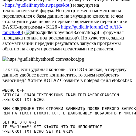
-
https://gudleifr.mybb.ru/pages/kot
) и засунул на
технологический форум. Но центр тяжести моментальна
переключился с базы данных на эмуляцию консоли (с чем
столкнулись уже первые первые современные переписчики
BASIC-программы - K126 -
https://gudleifr.forum2x2.ru/t18-
topic#390
) (
- форумная
площадка попала под роскомнадзор). Но хуже того, задача
автоматизации передачи результатов запуска программы
обратно на форум простыми средствами не решается.
Так что, если удобная консоль - это DOS-овская, а передачу
данных удобнее всего копипастить, то зачем изобретать
велосипед? Хотите КОТА? Создайте в notepad файл etokot.bat:
@ECHO OFF

SETLOCAL ENABLEEXTENSIONS ENABLEDELAYEDEXPANSION

>>ETOKOT.TXT ECHO.

REM СЛЕДУЮЩИЕ ТРИ СТРОЧКИ ЗАМЕНИТЬ ПОСЛЕ ПЕРВОГО ЗАПУСК
REM НА ТЕКСТ ETOKOT.TXT. В ДАЛЬНЕЙШЕМ ДОБАВЛЯТЬ И ЧИСТИ
SET K1=ЭТО %~1

IF "%~1"=="" SET K1=ЭТО ЧТО-ТО НЕПОНЯТНОЕ

>>ETOKOT.TXT ECHO SET K1=%K1%
