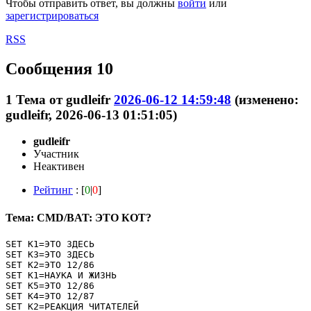
Чтобы отправить ответ, вы должны
войти
или
зарегистрироваться
RSS
Сообщения 10
1
Тема от
gudleifr
2026-06-12 14:59:48
(изменено:
gudleifr, 2026-06-13 01:51:05)
gudleifr
Участник
Неактивен
Рейтинг
: [
0
|
0
]
Тема: CMD/BAT: ЭТО КОТ?
SET K1=ЭТО ЗДЕСЬ

SET K3=ЭТО ЗДЕСЬ

SET K2=ЭТО 12/86

SET K1=НАУКА И ЖИЗНЬ

SET K5=ЭТО 12/86

SET K4=ЭТО 12/87

SET K2=РЕАКЦИЯ ЧИТАТЕЛЕЙ
