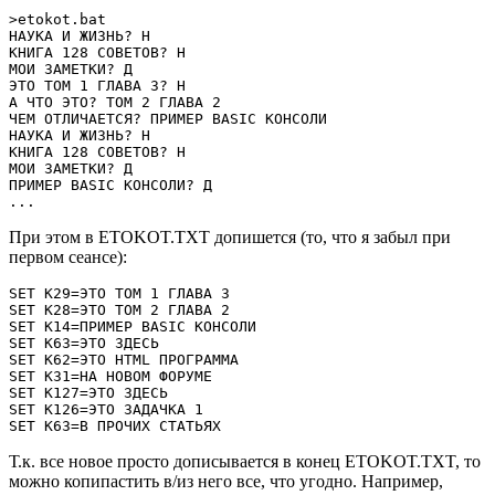
>etokot.bat

НАУКА И ЖИЗНЬ? Н

КНИГА 128 СОВЕТОВ? Н

МОИ ЗАМЕТКИ? Д

ЭТО ТОМ 1 ГЛАВА 3? Н

А ЧТО ЭТО? ТОМ 2 ГЛАВА 2

ЧЕМ ОТЛИЧАЕТСЯ? ПРИМЕР BASIC КОНСОЛИ

НАУКА И ЖИЗНЬ? Н

КНИГА 128 СОВЕТОВ? Н

МОИ ЗАМЕТКИ? Д

ПРИМЕР BASIC КОНСОЛИ? Д

...
При этом в ETOKOT.TXT допишется (то, что я забыл при
первом сеансе):
SET K29=ЭТО ТОМ 1 ГЛАВА 3

SET K28=ЭТО ТОМ 2 ГЛАВА 2

SET K14=ПРИМЕР BASIC КОНСОЛИ

SET K63=ЭТО ЗДЕСЬ

SET K62=ЭТО HTML ПРОГРАММА

SET K31=НА НОВОМ ФОРУМЕ

SET K127=ЭТО ЗДЕСЬ

SET K126=ЭТО ЗАДАЧКА 1

SET K63=В ПРОЧИХ СТАТЬЯХ
Т.к. все новое просто дописывается в конец ETOKOT.TXT, то
можно копипастить в/из него все, что угодно. Например,