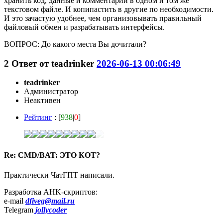
хранить код, данные и комментарии в одном и том же
текстовом файле. И копипастить в другие по необходимости.
И это зачастую удобнее, чем организовывать правильный
файловый обмен и разрабатывать интерфейсы.
ВОПРОС: До какого места Вы дочитали?
2
Ответ от
teadrinker
2026-06-13 00:06:49
teadrinker
Администратор
Неактивен
Рейтинг
: [
938
|
0
]
Re: CMD/BAT: ЭТО КОТ?
Практически ЧатГПТ написали.
Разработка AHK-скриптов:
e-mail
dfiveg@mail.ru
Telegram
jollycoder