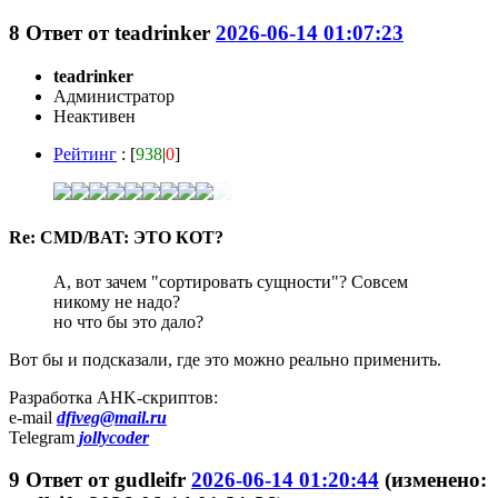
8
Ответ от
teadrinker
2026-06-14 01:07:23
teadrinker
Администратор
Неактивен
Рейтинг
: [
938
|
0
]
Re: CMD/BAT: ЭТО КОТ?
А, вот зачем "сортировать сущности"? Совсем
никому не надо?
но что бы это дало?
Вот бы и подсказали, где это можно реально применить.
Разработка AHK-скриптов:
e-mail
dfiveg@mail.ru
Telegram
jollycoder
9
Ответ от
gudleifr
2026-06-14 01:20:44
(изменено: