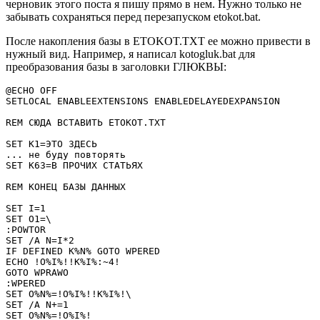
черновик этого поста я пишу прямо в нем. Нужно только не
забывать сохраняться перед перезапуском etokot.bat.
После накопления базы в ETOKOT.TXT ее можно привести в
нужный вид. Например, я написал kotogluk.bat для
преобразования базы в заголовки ГЛЮКВЫ:
@ECHO OFF

SETLOCAL ENABLEEXTENSIONS ENABLEDELAYEDEXPANSION

REM СЮДА ВСТАВИТЬ ETOKOT.TXT

SET K1=ЭТО ЗДЕСЬ

... не буду повторять

SET K63=В ПРОЧИХ СТАТЬЯХ

REM КОНЕЦ БАЗЫ ДАННЫХ

SET I=1

SET O1=\

:POWTOR

SET /A N=I*2

IF DEFINED K%N% GOTO WPERED

ECHO !O%I%!!K%I%:~4!

GOTO WPRAWO

:WPERED

SET O%N%=!O%I%!!K%I%!\

SET /A N+=1

SET O%N%=!O%I%!
