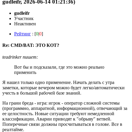
gudleifr, 2026-06-14 01:21:36)
gudleifr
Участник
Неактивен
Рейтинг
: [
0
|
0
]
Re: CMD/BAT: ЭТО КОТ?
teadrinker пишет:
Вот бы и подсказали, где это можно реально
применить
Я нашел только одно применение. Начать делать с утра
заметки, которые вечером можно будет легко/автоматически
учесть в большой рабочей базе знаний.
На грани бреда - игра: игрок - оператор сложной системы
(программно, аппаратной, информационной), отвечающий за
ее целостность. Новые ситуации требуют немедленной
классификации. Аварии приводят к "обрыву" ветвей.
Поперечные связи должны просчитываться в голове. Все в
реалтайме.