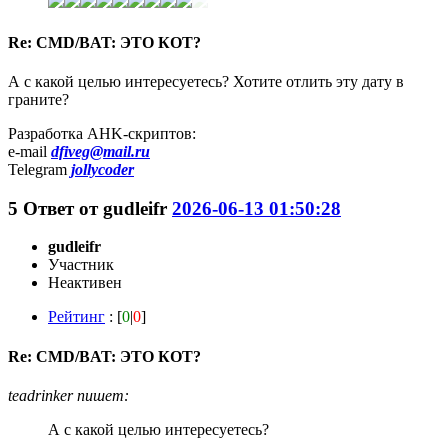
Re: CMD/BAT: ЭТО КОТ?
А с какой целью интересуетесь? Хотите отлить эту дату в
граните?
Разработка AHK-скриптов:
e-mail
dfiveg@mail.ru
Telegram
jollycoder
5
Ответ от
gudleifr
2026-06-13 01:50:28
gudleifr
Участник
Неактивен
Рейтинг
: [
0
|
0
]
Re: CMD/BAT: ЭТО КОТ?
teadrinker пишет:
А с какой целью интересуетесь?