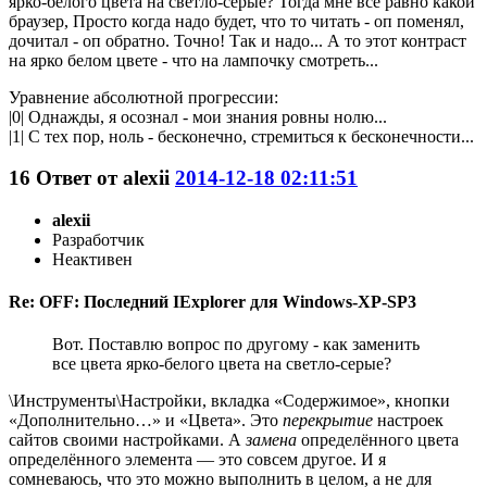
ярко-белого цвета на светло-серые? Тогда мне всё равно какой
браузер, Просто когда надо будет, что то читать - оп поменял,
дочитал - оп обратно. Точно! Так и надо... А то этот контраст
на ярко белом цвете - что на лампочку смотреть...
Уравнение абсолютной прогрессии:
|0| Однажды, я осознал - мои знания ровны нолю...
|1| С тех пор, ноль - бесконечно, стремиться к бесконечности...
16
Ответ от
alexii
2014-12-18 02:11:51
alexii
Разработчик
Неактивен
Re: OFF: Последний IExplorer для Windows-XP-SP3
Вот. Поставлю вопрос по другому - как заменить
все цвета ярко-белого цвета на светло-серые?
\Инструменты\Настройки, вкладка «Содержимое», кнопки
«Дополнительно…» и «Цвета». Это
перекрытие
настроек
сайтов своими настройками. А
замена
определённого цвета
определённого элемента — это совсем другое. И я
сомневаюсь, что это можно выполнить в целом, а не для