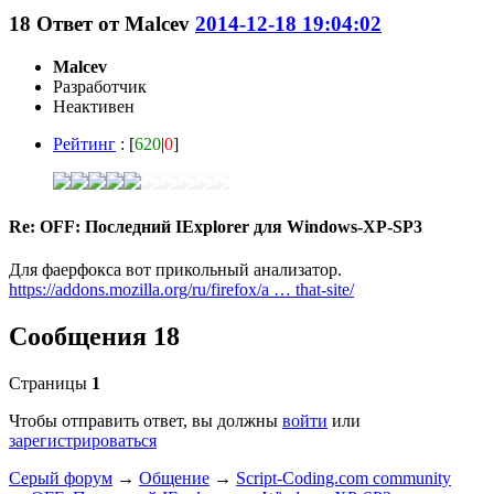
18
Ответ от
Malcev
2014-12-18 19:04:02
Malcev
Разработчик
Неактивен
Рейтинг
: [
620
|
0
]
Re: OFF: Последний IExplorer для Windows-XP-SP3
Для фаерфокса вот прикольный анализатор.
https://addons.mozilla.org/ru/firefox/a … that-site/
Сообщения 18
Страницы
1
Чтобы отправить ответ, вы должны
войти
или
зарегистрироваться
Серый форум
→
Общение
→
Script-Coding.com community