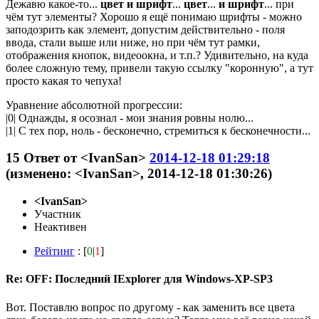
Дежавю какое-то...
цвет и шрифт
...
цвет
...
и шрифт
... при
чём тут элементы? Хорошо я ещё понимаю шрифты - можно
заподозрить как элемент, допустим действительно - поля
ввода, стали выше или ниже, но при чём тут рамки,
отображения кнопок, видеоокна, и т.п.? Удивительно, на куда
более сложную тему, привели такую ссылку "коронную", а тут
просто какая то чепуха!
Уравнение абсолютной прогрессии:
|0| Однажды, я осознал - мои знания ровны нолю...
|1| С тех пор, ноль - бесконечно, стремиться к бесконечности...
15
Ответ от
<IvanSan>
2014-12-18 01:29:18
(изменено: <IvanSan>, 2014-12-18 01:30:26)
<IvanSan>
Участник
Неактивен
Рейтинг
: [
0
|
1
]
Re: OFF: Последний IExplorer для Windows-XP-SP3
Вот. Поставлю вопрос по другому - как заменить все цвета