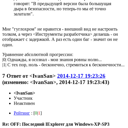
говорят: "В предыдущей версии была большущая
дыра в безопасности, но теперь-то мы её точно
залатали".
Мне "гуглохром" не нравится - внешний вид не настроить
толком, а через <Инструменты разработчика> делаешь - он
отображает с задержкой. А раз есть один баг - значит он не
один.
Уравнение абсолютной прогрессии:
|0| Однажды, я осознал - мои знания ровны нолю...
|1| С тех пор, ноль - бесконечно, стремиться к бесконечности...
7
Ответ от
<IvanSan>
2014-12-17 19:23:26
(изменено: <IvanSan>, 2014-12-17 19:23:43)
<IvanSan>
Участник
Неактивен
Рейтинг
: [
0
|
1
]
Re: OFF: Последний IExplorer для Windows-XP-SP3