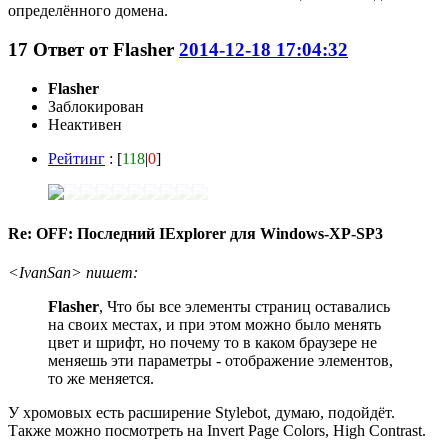
определённого домена.
17
Ответ от
Flasher
2014-12-18 17:04:32
Flasher
Заблокирован
Неактивен
Рейтинг
: [
118
|
0
]
Re: OFF: Последний IExplorer для Windows-XP-SP3
<IvanSan> пишет:
Flasher
, Что бы все элементы страниц оставались
на своих местах, и при этом можно было менять
цвет и шрифт, но почему то в каком браузере не
меняешь эти параметры - отображение элементов,
то же меняется.
У хромовых есть расширение Stylebot, думаю, подойдёт.
Также можно посмотреть на Invert Page Colors, High Contrast.