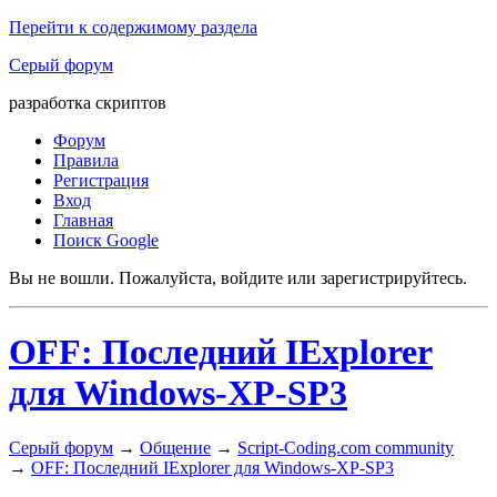
Перейти к содержимому раздела
Серый форум
разработка скриптов
Форум
Правила
Регистрация
Вход
Главная
Поиск Google
Вы не вошли.
Пожалуйста, войдите или зарегистрируйтесь.
OFF: Последний IExplorer
для Windows-XP-SP3
Серый форум
→
Общение
→
Script-Coding.com community
→
OFF: Последний IExplorer для Windows-XP-SP3