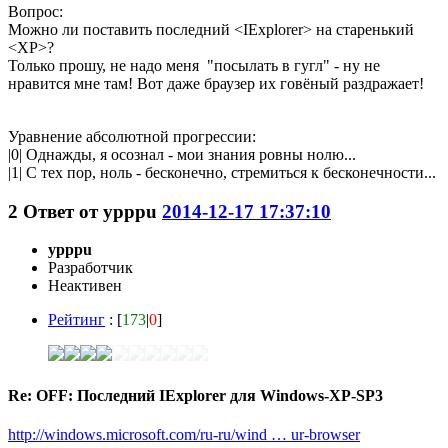
Вопрос:
Можно ли поставить последний <IExplorer> на старенький
<ХР>?
Только прошу, не надо меня "посылать в гугл" - ну не
нравится мне там! Вот даже браузер их говёный раздражает!
Уравнение абсолютной прогрессии:
|0| Однажды, я осознал - мои знания ровны нолю...
|1| С тех пор, ноль - бесконечно, стремиться к бесконечности...
2
Ответ от
ypppu
2014-12-17 17:37:10
ypppu
Разработчик
Неактивен
Рейтинг
: [
173
|
0
]
Re: OFF: Последний IExplorer для Windows-XP-SP3
http://windows.microsoft.com/ru-ru/wind … ur-browser