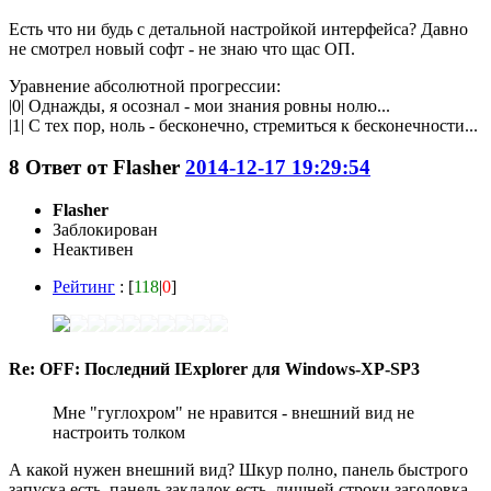
Есть что ни будь с детальной настройкой интерфейса? Давно
не смотрел новый софт - не знаю что щас ОП.
Уравнение абсолютной прогрессии:
|0| Однажды, я осознал - мои знания ровны нолю...
|1| С тех пор, ноль - бесконечно, стремиться к бесконечности...
8
Ответ от
Flasher
2014-12-17 19:29:54
Flasher
Заблокирован
Неактивен
Рейтинг
: [
118
|
0
]
Re: OFF: Последний IExplorer для Windows-XP-SP3
Мне "гуглохром" не нравится - внешний вид не
настроить толком
А какой нужен внешний вид? Шкур полно, панель быстрого
запуска есть, панель закладок есть, лишней строки заголовка