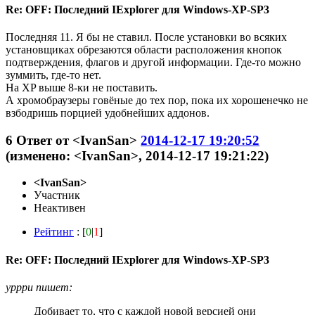
Re: OFF: Последний IExplorer для Windows-XP-SP3
Последняя 11. Я бы не ставил. После установки во всяких
установщиках обрезаются области расположения кнопок
подтверждения, флагов и другой информации. Где-то можно
зуммить, где-то нет.
На XP выше 8-ки не поставить.
А хромобраузеры говёные до тех пор, пока их хорошенечко не
взбодришь порцией удобнейших аддонов.
6
Ответ от
<IvanSan>
2014-12-17 19:20:52
(изменено: <IvanSan>, 2014-12-17 19:21:22)
<IvanSan>
Участник
Неактивен
Рейтинг
: [
0
|
1
]
Re: OFF: Последний IExplorer для Windows-XP-SP3
ypppu пишет:
Добивает то, что с каждой новой версией они