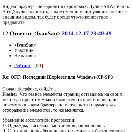
Яндекс-браузер - не вариант из хромовых. Лучше SRWare Iron.
А ещё лучше написать, какие именно манипуляции нужны с
внешним видом, так будет проще что-то конкретное
предлагать.
12
Ответ от
<IvanSan>
2014-12-17 23:49:49
<IvanSan>
Участник
Неактивен
Рейтинг
: [
0
|
1
]
Re: OFF: Последний IExplorer для Windows-XP-SP3
Скачал фаерфокс, сойдёт...
Flasher
, Что бы все элементы страниц оставались на своих
местах, и при этом можно было менять цвет и шрифт, но
почему то в каком браузере не меняешь эти параметры -
отображение элементов, то же меняется.
Уравнение абсолютной прогрессии:
|0| Однажды, я осознал - мои знания ровны нолю...
|1| С тех пор, ноль - бесконечно, стремиться к бесконечности...