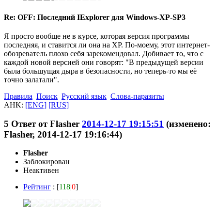
Re: OFF: Последний IExplorer для Windows-XP-SP3
Я просто вообще не в курсе, которая версия программы
последняя, и ставится ли она на XP. По-моему, этот интернет-
обозреватель плохо себя зарекомендовал. Добивает то, что с
каждой новой версией они говорят: "В предыдущей версии
была большущая дыра в безопасности, но теперь-то мы её
точно залатали".
Правила
Поиск
Русский язык
Слова-паразиты
AHK:
[ENG]
[RUS]
5
Ответ от
Flasher
2014-12-17 19:15:51
(изменено:
Flasher, 2014-12-17 19:16:44)
Flasher
Заблокирован
Неактивен
Рейтинг
: [
118
|
0
]