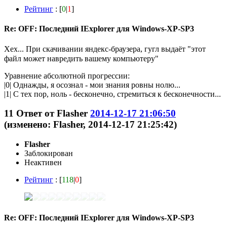
Рейтинг
: [
0
|
1
]
Re: OFF: Последний IExplorer для Windows-XP-SP3
Хех... При скачивании яндекс-браузера, гугл выдаёт "этот
файл может навредить вашему компьютеру"
Уравнение абсолютной прогрессии:
|0| Однажды, я осознал - мои знания ровны нолю...
|1| С тех пор, ноль - бесконечно, стремиться к бесконечности...
11
Ответ от
Flasher
2014-12-17 21:06:50
(изменено: Flasher, 2014-12-17 21:25:42)
Flasher
Заблокирован
Неактивен
Рейтинг
: [
118
|
0
]
Re: OFF: Последний IExplorer для Windows-XP-SP3