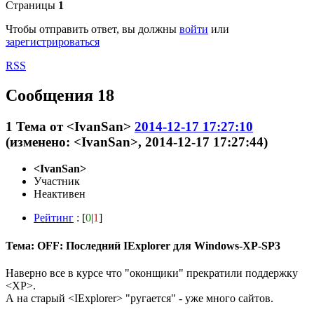
Страницы
1
Чтобы отправить ответ, вы должны
войти
или
зарегистрироваться
RSS
Сообщения 18
1
Тема от
<IvanSan>
2014-12-17 17:27:10
(изменено: <IvanSan>, 2014-12-17 17:27:44)
<IvanSan>
Участник
Неактивен
Рейтинг
: [
0
|
1
]
Тема: OFF: Последний IExplorer для Windows-XP-SP3
Наверно все в курсе что "оконщики" прекратили поддержку
<ХР>.
А на старый <IExplorer> "ругается" - уже много сайтов.