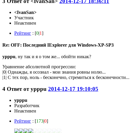
3
Ответ от
<IvanSan>
2014-12-17 18:36:11
<IvanSan>
Участник
Неактивен
Рейтинг
: [
0
|
1
]
Re: OFF: Последний IExplorer для Windows-XP-SP3
ypppu
, ну так и я о том же... обойти никак?
Уравнение абсолютной прогрессии:
|0| Однажды, я осознал - мои знания ровны нолю...
|1| С тех пор, ноль - бесконечно, стремиться к бесконечности...
4
Ответ от
ypppu
2014-12-17 19:10:05
ypppu
Разработчик
Неактивен
Рейтинг
: [
173
|
0
]