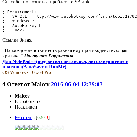
Спасибо, но возникла проблема с VA.ahk.
; Requirements:

;   VA 2.1 - http://www.autohotkey.com/forum/topic23792
;   Windows 7

;   AutoHotkey_L

;   Luck?
Ссылка битая.
"На каждое действие есть равная ему противодействующая
критика."
Постулат Харриссона
Для NotePad++(подсветка синтаксиса, автозавершение и
плагины(AutoSave и RunMe).
OS Windows 10 x64 Pro
4
Ответ от
Malcev
2016-06-04 12:39:03
Malcev
Разработчик
Неактивен
Рейтинг
: [
620
|
0
]