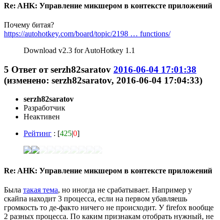
Re: AHK: Управление микшером в контексте приложений
Почему битая?
https://autohotkey.com/board/topic/2198 … functions/
Download v2.3 for AutoHotkey 1.1
5
Ответ от
serzh82saratov
2016-06-04 17:01:38
(изменено: serzh82saratov, 2016-06-04 17:04:33)
serzh82saratov
Разработчик
Неактивен
Рейтинг
: [
425
|
0
]
Re: AHK: Управление микшером в контексте приложений
Была
такая тема
, но иногда не срабатывает. Например у
скайпа находит 3 процесса, если на первом убавляешь
громкость то де-факто ничего не происходит. У firefox вообще
2 разных процесса. По каким признакам отобрать нужный, не