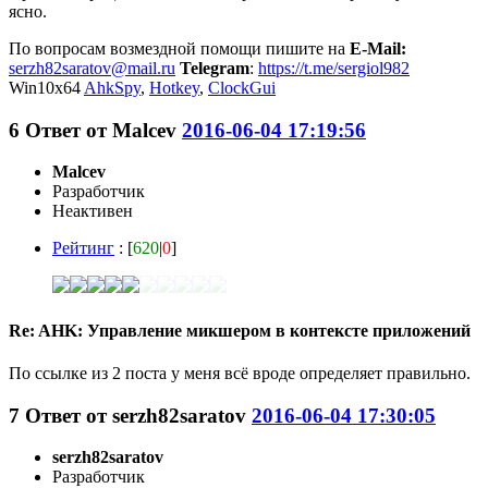
ясно.
По вопросам возмездной помощи пишите на
E-Mail:
serzh82saratov@mail.ru
Telegram
:
https://t.me/sergiol982
Win10x64
AhkSpy
,
Hotkey
,
ClockGui
6
Ответ от
Malcev
2016-06-04 17:19:56
Malcev
Разработчик
Неактивен
Рейтинг
: [
620
|
0
]
Re: AHK: Управление микшером в контексте приложений
По ссылке из 2 поста у меня всё вроде определяет правильно.
7
Ответ от
serzh82saratov
2016-06-04 17:30:05
serzh82saratov
Разработчик