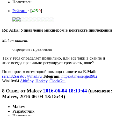
Неактивен
Рейтинг
: [
425
|
0
]
Re: AHK: Управление микшером в контексте приложений
Malcev пишет:
определяет правильно
Так у тебя определяет правильно, или всё таки в скайпе и
лисе всегда правильно регулирует громкость, mute?
По вопросам возмездной помощи пишите на
E-Mail:
serzh82saratov@mail.ru
Telegram
:
https://t.me/sergiol982
Win10x64
AhkSpy
,
Hotkey
,
ClockGui
8
Ответ от
Malcev
2016-06-04 18:13:44
(изменено:
Malcev, 2016-06-04 18:15:44)
Malcev
Разработчик
Неактивен