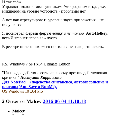
И так сабж.
Управлять колонками/наушниками/микрофоном и т.д. , т.е.
микшером на уровне устройств - проблемы нет.
А вот как отрегулировать уровень звука приложения... не
получается.
Я посмотрел
Серый форум
ветку и не только
AutoHotkey
,
весь Интернет перерыл - пусто.
В реестре ничего похожего нет или я не знаю, что искать.
P.S. Windows 7 SP1 x64 Ultimate Edition
"На каждое действие есть равная ему противодействующая
критика."
Постулат Харриссона
Для NotePad++(подсветка синтаксиса, автозавершение и
плагины(AutoSave и RunMe).
OS Windows 10 x64 Pro
2
Ответ от
Malcev
2016-06-04 11:10:18
Malcev