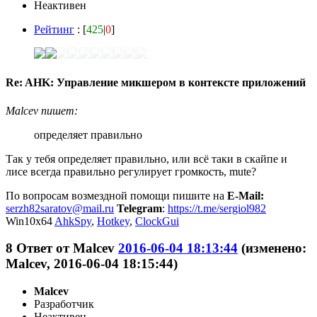
Неактивен
Рейтинг
: [
425
|
0
]
Re: AHK: Управление микшером в контексте приложений
Malcev пишет:
определяет правильно
Так у тебя определяет правильно, или всё таки в скайпе и
лисе всегда правильно регулирует громкость, mute?
По вопросам возмездной помощи пишите на
E-Mail:
serzh82saratov@mail.ru
Telegram
:
https://t.me/sergiol982
Win10x64
AhkSpy
,
Hotkey
,
ClockGui
8
Ответ от
Malcev
2016-06-04 18:13:44
(изменено:
Malcev, 2016-06-04 18:15:44)
Malcev
Разработчик
Неактивен