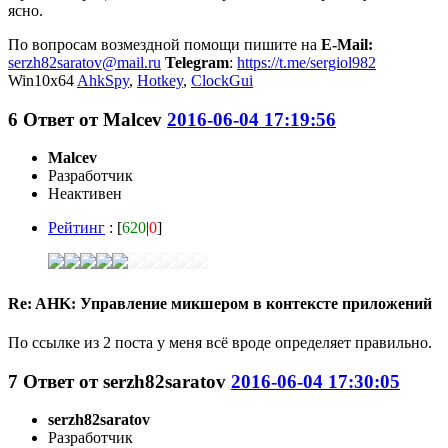
ясно.
По вопросам возмездной помощи пишите на
E-Mail:
serzh82saratov@mail.ru
Telegram
:
https://t.me/sergiol982
Win10x64
AhkSpy
,
Hotkey
,
ClockGui
6
Ответ от
Malcev
2016-06-04 17:19:56
Malcev
Разработчик
Неактивен
Рейтинг
: [
620
|
0
]
Re: AHK: Управление микшером в контексте приложений
По ссылке из 2 поста у меня всё вроде определяет правильно.
7
Ответ от
serzh82saratov
2016-06-04 17:30:05
serzh82saratov
Разработчик