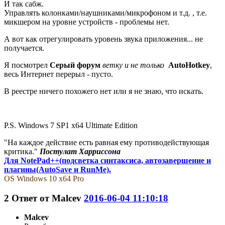
И так сабж.
Управлять колонками/наушниками/микрофоном и т.д. , т.е.
микшером на уровне устройств - проблемы нет.
А вот как отрегулировать уровень звука приложения... не
получается.
Я посмотрел
Серый форум
ветку и не только
AutoHotkey
,
весь Интернет перерыл - пусто.
В реестре ничего похожего нет или я не знаю, что искать.
P.S. Windows 7 SP1 x64 Ultimate Edition
"На каждое действие есть равная ему противодействующая
критика."
Постулат Харриссона
Для NotePad++(подсветка синтаксиса, автозавершение и
плагины(AutoSave и RunMe).
OS Windows 10 x64 Pro
2
Ответ от
Malcev
2016-06-04 11:10:18
Malcev