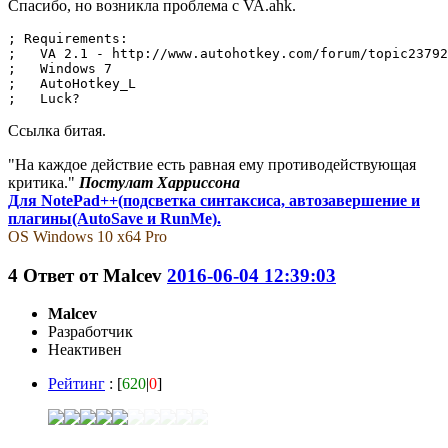
Спасибо, но возникла проблема с VA.ahk.
; Requirements:

;   VA 2.1 - http://www.autohotkey.com/forum/topic23792
;   Windows 7

;   AutoHotkey_L

;   Luck?
Ссылка битая.
"На каждое действие есть равная ему противодействующая
критика."
Постулат Харриссона
Для NotePad++(подсветка синтаксиса, автозавершение и
плагины(AutoSave и RunMe).
OS Windows 10 x64 Pro
4
Ответ от
Malcev
2016-06-04 12:39:03
Malcev
Разработчик
Неактивен
Рейтинг
: [
620
|
0
]