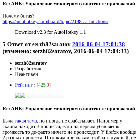
Re: AHK: Управление микшером в контексте приложений
Почему битая?
https://autohotkey.com/board/topic/2198 … functions/
Download v2.3 for AutoHotkey 1.1
5
Ответ от
serzh82saratov
2016-06-04 17:01:38
(изменено: serzh82saratov, 2016-06-04 17:04:33)
serzh82saratov
Разработчик
Неактивен
Рейтинг
: [
425
|
0
]
Re: AHK: Управление микшером в контексте приложений
Была
такая тема
, но иногда не срабатывает. Например у
скайпа находит 3 процесса, если на первом убавляешь
громкость то де-факто ничего не происходит. У firefox вообще
2 разных процесса. По каким признакам отобрать нужный, не