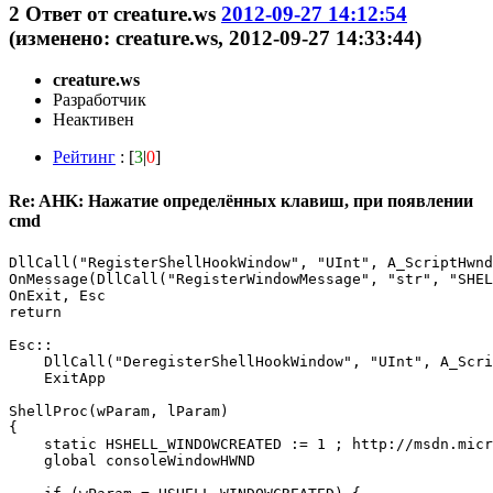
2
Ответ от
creature.ws
2012-09-27 14:12:54
(изменено: creature.ws, 2012-09-27 14:33:44)
creature.ws
Разработчик
Неактивен
Рейтинг
: [
3
|
0
]
Re: AHK: Нажатие определённых клавиш, при появлении
cmd
DllCall("RegisterShellHookWindow", "UInt", A_ScriptHwnd
OnMessage(DllCall("RegisterWindowMessage", "str", "SHEL
OnExit, Esc

return

Esc::

    DllCall("DeregisterShellHookWindow", "UInt", A_Scri
    ExitApp

ShellProc(wParam, lParam)

{

    static HSHELL_WINDOWCREATED := 1 ; http://msdn.micr
    global consoleWindowHWND
