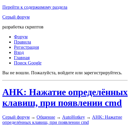
Перейти к содержимому раздела
Серый форум
разработка скриптов
Форум
Правила
Регистрация
Вход
Главная
Поиск Google
Вы не вошли.
Пожалуйста, войдите или зарегистрируйтесь.
AHK: Нажатие определённых
клавиш, при появлении cmd
Серый форум
→
Общение
→
AutoHotkey
→
AHK: Нажатие
определённых клавиш, при появлении cmd