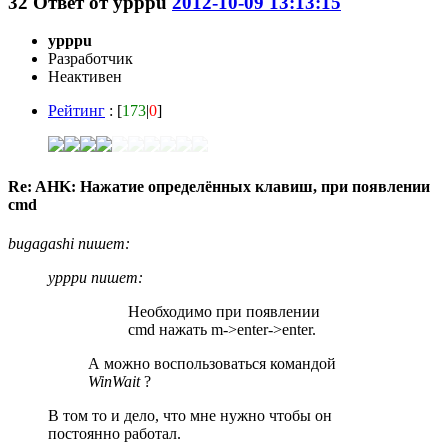
32
Ответ от
ypppu
2012-10-09 13:13:15
ypppu
Разработчик
Неактивен
Рейтинг
: [
173
|
0
]
Re: AHK: Нажатие определённых клавиш, при появлении
cmd
bugagashi пишет:
ypppu пишет:
Необходимо при появлении
cmd нажать m->enter->enter.
А можно воспользоваться командой
WinWait
?
В том то и дело, что мне нужно чтобы он
постоянно работал.