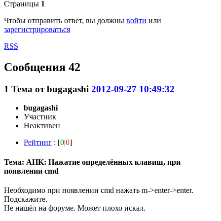
Страницы
1
Чтобы отправить ответ, вы должны
войти
или
зарегистрироваться
RSS
Сообщения 42
1
Тема от
bugagashi
2012-09-27 10:49:32
bugagashi
Участник
Неактивен
Рейтинг
: [
0
|
0
]
Тема: AHK: Нажатие определённых клавиш, при
появлении cmd
Необходимо при появлении cmd нажать m->enter->enter.
Подскажите.
Не нашёл на форуме. Может плохо искал.