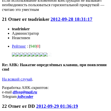
Если использование вложенной конструкции не вызывает
необходимость пользоваться горизонтальной прокруткой —
считаю это уместным
21
Ответ от
teadrinker
2012-09-28 18:31:17
teadrinker
Администратор
Неактивен
Рейтинг
: [
940
|
0
]
Re: AHK: Нажатие определённых клавиш, при появлении
cmd
На всякий случай
.
Разработка AHK-скриптов:
e-mail
dfiveg@mail.ru
Telegram
jollycoder
22
Ответ от
DD
2012-09-29 01:36:19