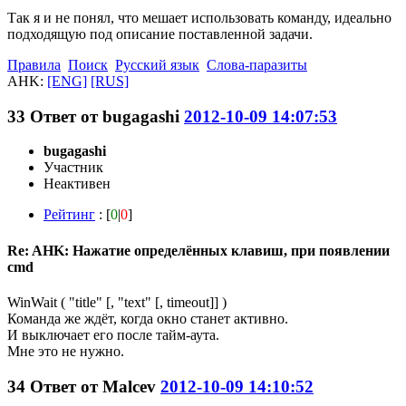
Так я и не понял, что мешает использовать команду, идеально
подходящую под описание поставленной задачи.
Правила
Поиск
Русский язык
Слова-паразиты
AHK:
[ENG]
[RUS]
33
Ответ от
bugagashi
2012-10-09 14:07:53
bugagashi
Участник
Неактивен
Рейтинг
: [
0
|
0
]
Re: AHK: Нажатие определённых клавиш, при появлении
cmd
WinWait ( "title" [, "text" [, timeout]] )
Команда же ждёт, когда окно станет активно.
И выключает его после тайм-аута.
Мне это не нужно.
34
Ответ от
Malcev
2012-10-09 14:10:52