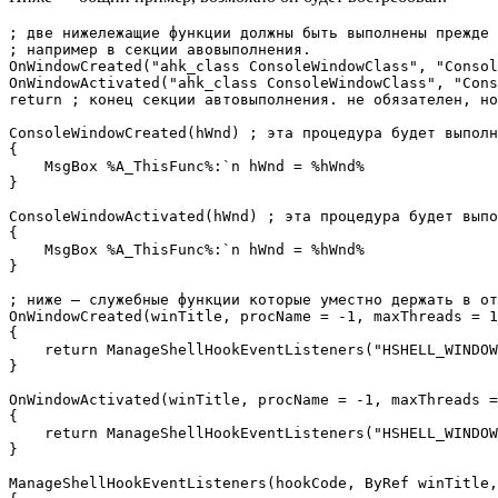
; две нижележащие функции должны быть выполнены прежде 
; например в секции авовыполнения.

OnWindowCreated("ahk_class ConsoleWindowClass", "Consol
OnWindowActivated("ahk_class ConsoleWindowClass", "Cons
return ; конец секции автовыполнения. не обязателен, но
ConsoleWindowCreated(hWnd) ; эта процедура будет выполн
{

    MsgBox %A_ThisFunc%:`n hWnd = %hWnd%

}

ConsoleWindowActivated(hWnd) ; эта процедура будет выпо
{

    MsgBox %A_ThisFunc%:`n hWnd = %hWnd%

}

; ниже — служебные функции которые уместно держать в от
OnWindowCreated(winTitle, procName = -1, maxThreads = 1
{

    return ManageShellHookEventListeners("HSHELL_WINDOW
}

OnWindowActivated(winTitle, procName = -1, maxThreads =
{

    return ManageShellHookEventListeners("HSHELL_WINDOW
}

ManageShellHookEventListeners(hookCode, ByRef winTitle,