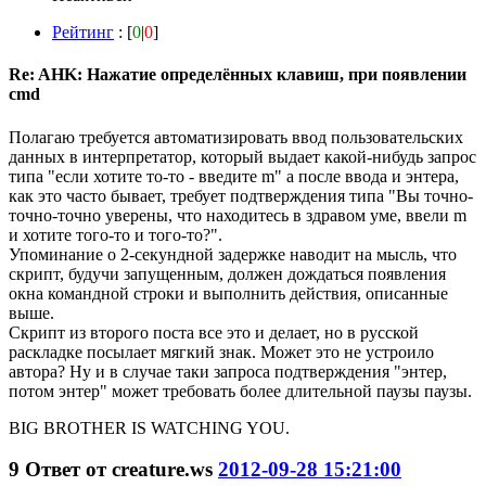
Рейтинг
: [
0
|
0
]
Re: AHK: Нажатие определённых клавиш, при появлении
cmd
Полагаю требуется автоматизировать ввод пользовательских
данных в интерпретатор, который выдает какой-нибудь запрос
типа "если хотите то-то - введите m" а после ввода и энтера,
как это часто бывает, требует подтверждения типа "Вы точно-
точно-точно уверены, что находитесь в здравом уме, ввели m
и хотите того-то и того-то?".
Упоминание о 2-секундной задержке наводит на мысль, что
скрипт, будучи запущенным, должен дождаться появления
окна командной строки и выполнить действия, описанные
выше.
Скрипт из второго поста все это и делает, но в русской
раскладке посылает мягкий знак. Может это не устроило
автора? Ну и в случае таки запроса подтверждения "энтер,
потом энтер" может требовать более длительной паузы паузы.
BIG BROTHER IS WATCHING YOU.
9
Ответ от
creature.ws
2012-09-28 15:21:00