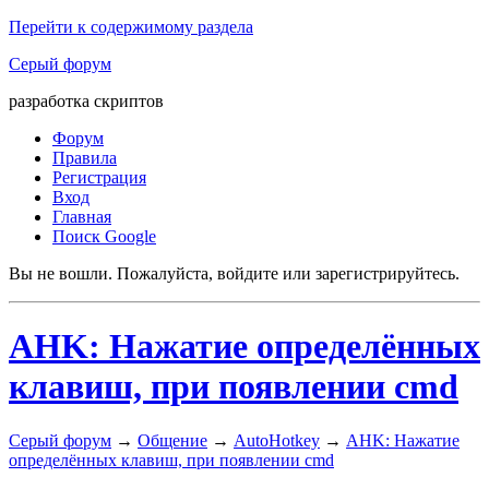
Перейти к содержимому раздела
Серый форум
разработка скриптов
Форум
Правила
Регистрация
Вход
Главная
Поиск Google
Вы не вошли.
Пожалуйста, войдите или зарегистрируйтесь.
AHK: Нажатие определённых
клавиш, при появлении cmd
Серый форум
→
Общение
→
AutoHotkey
→
AHK: Нажатие
определённых клавиш, при появлении cmd