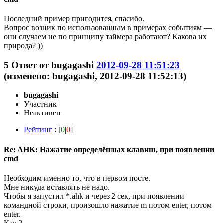
Последний пример пригодится, спасибо.
Вопрос возник по использованным в примерах событиям —
они случаем не по принципу таймера работают? Какова их
природа? ))
5
Ответ от
bugagashi
2012-09-28 11:51:23
(изменено: bugagashi, 2012-09-28 11:52:13)
bugagashi
Участник
Неактивен
Рейтинг
: [
0
|
0
]
Re: AHK: Нажатие определённых клавиш, при появлении
cmd
Необходим именно то, что в первом посте.
Мне никуда вставлять не надо.
Чтобы я запустил *.ahk и через 2 сек, при появлении
командной строки, произошло нажатие m потом enter, потом
enter.
Как ?