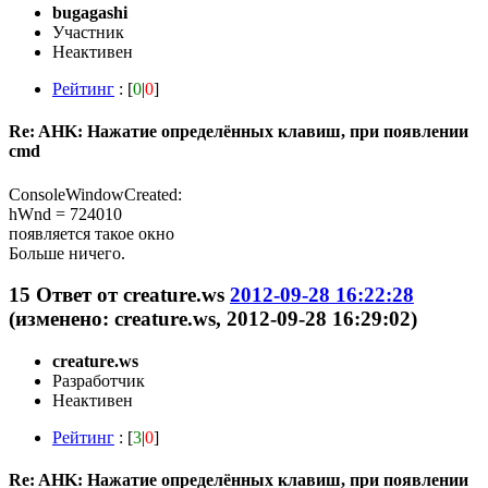
bugagashi
Участник
Неактивен
Рейтинг
: [
0
|
0
]
Re: AHK: Нажатие определённых клавиш, при появлении
cmd
ConsoleWindowCreated:
hWnd = 724010
появляется такое окно
Больше ничего.
15
Ответ от
creature.ws
2012-09-28 16:22:28
(изменено: creature.ws, 2012-09-28 16:29:02)
creature.ws
Разработчик
Неактивен
Рейтинг
: [
3
|
0
]
Re: AHK: Нажатие определённых клавиш, при появлении