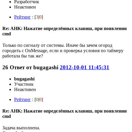
Разработчик
Неактивен
Рейтинг
: [
3
|
0
]
Re: AHK: Нажатие определённых клавиш, при появлении
cmd
Только по сигналу от системы. Иначе бы зачем огород
городить с OnMessage, если и проверка условия по таймеру
работала бы так же?
26
Ответ от
bugagashi
2012-10-01 11:45:31
bugagashi
Участник
Неактивен
Рейтинг
: [
0
|
0
]
Re: AHK: Нажатие определённых клавиш, при появлении
cmd
Задача выполнена.