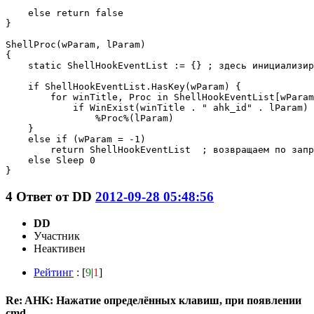
    else return false

}

ShellProc(wParam, lParam)

{

    static ShellHookEventList := {} ; здесь инициализир
    if ShellHookEventList.HasKey(wParam) {

        for winTitle, Proc in ShellHookEventList[wParam
            if WinExist(winTitle . " ahk_id" . lParam)

                %Proc%(lParam)

    }

    else if (wParam = -1)

        return ShellHookEventList  ; возвращаем по запр
    else Sleep 0

}
4
Ответ от
DD
2012-09-28 05:48:56
DD
Участник
Неактивен
Рейтинг
: [
9
|
1
]
Re: AHK: Нажатие определённых клавиш, при появлении
cmd