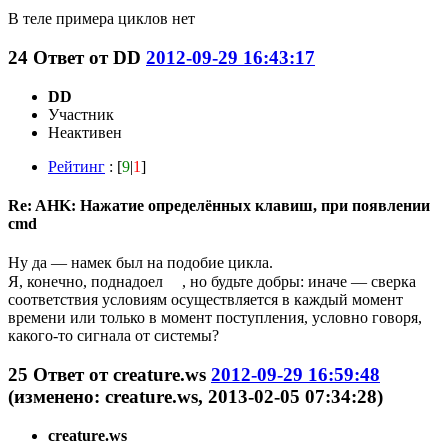
В теле примера циклов нет
24
Ответ от
DD
2012-09-29 16:43:17
DD
Участник
Неактивен
Рейтинг
: [
9
|
1
]
Re: AHK: Нажатие определённых клавиш, при появлении
cmd
Ну да — намек был на подобие цикла.
Я, конечно, поднадоел
, но будьте добры: иначе — сверка
соответствия условиям осуществляется в каждый момент
времени или только в момент поступления, условно говоря,
какого-то сигнала от системы?
25
Ответ от
creature.ws
2012-09-29 16:59:48
(изменено: creature.ws, 2013-02-05 07:34:28)
creature.ws