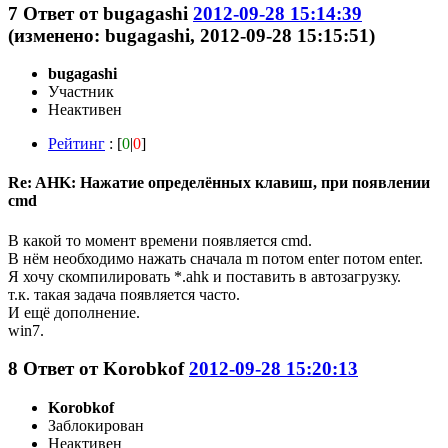
7
Ответ от
bugagashi
2012-09-28 15:14:39
(изменено: bugagashi, 2012-09-28 15:15:51)
bugagashi
Участник
Неактивен
Рейтинг
: [
0
|
0
]
Re: AHK: Нажатие определённых клавиш, при появлении
cmd
В какой то момент времени появляется cmd.
В нём необходимо нажать сначала m потом enter потом enter.
Я хочу скомпилировать *.ahk и поставить в автозагрузку.
т.к. такая задача появляется часто.
И ещё дополнение.
win7.
8
Ответ от
Korobkof
2012-09-28 15:20:13
Korobkof
Заблокирован
Неактивен