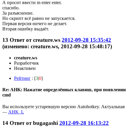
А просит ввести m enter enter.
спасибо.
За разъяснение.
Но скрипт всё равно не запускается.
Первая версия ничего не делает.
Вторая ошибку выдаёт.
13
Ответ от
creature.ws
2012-09-28 15:35:42
(изменено: creature.ws, 2012-09-28 15:48:17)
creature.ws
Разработчик
Неактивен
Рейтинг
: [
3
|
0
]
Re: AHK: Нажатие определённых клавиш, при появлении
cmd
Вы используете устаревшую версию Autohotkey. Актуальная
—
AHK_L
14
Ответ от
bugagashi
2012-09-28 16:13:22