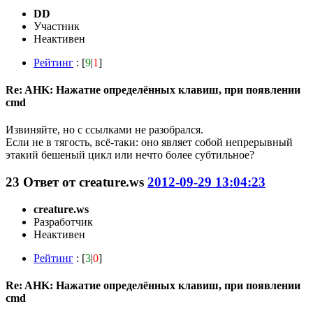
DD
Участник
Неактивен
Рейтинг
: [
9
|
1
]
Re: AHK: Нажатие определённых клавиш, при появлении
cmd
Извиняйте, но с ссылками не разобрался.
Если не в тягость, всё-таки: оно являет собой непрерывный
этакий бешеный цикл или нечто более субтильное?
23
Ответ от
creature.ws
2012-09-29 13:04:23
creature.ws
Разработчик
Неактивен
Рейтинг
: [
3
|
0
]
Re: AHK: Нажатие определённых клавиш, при появлении
cmd