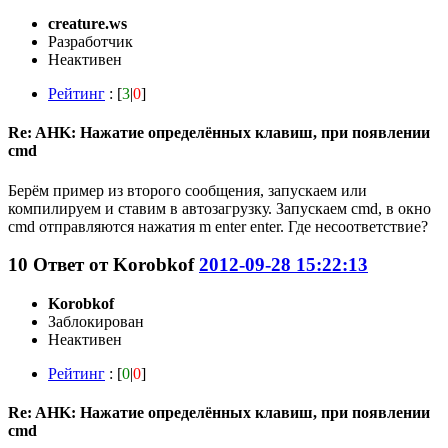
creature.ws
Разработчик
Неактивен
Рейтинг
: [
3
|
0
]
Re: AHK: Нажатие определённых клавиш, при появлении
cmd
Берём пример из второго сообщения, запускаем или
компилируем и ставим в автозагрузку. Запускаем cmd, в окно
cmd отправляются нажатия m enter enter. Где несоответствие?
10
Ответ от
Korobkof
2012-09-28 15:22:13
Korobkof
Заблокирован
Неактивен
Рейтинг
: [
0
|
0
]
Re: AHK: Нажатие определённых клавиш, при появлении
cmd