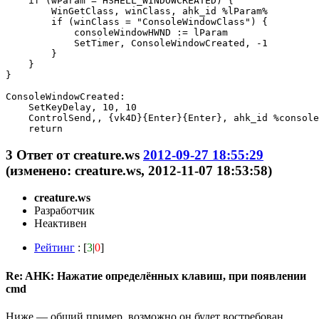
    if (wParam = HSHELL_WINDOWCREATED) {

        WinGetClass, winClass, ahk_id %lParam%

        if (winClass = "ConsoleWindowClass") {

            consoleWindowHWND := lParam

            SetTimer, ConsoleWindowCreated, -1

        }

    }

}

ConsoleWindowCreated:

    SetKeyDelay, 10, 10

    ControlSend,, {vk4D}{Enter}{Enter}, ahk_id %console
    return
3
Ответ от
creature.ws
2012-09-27 18:55:29
(изменено: creature.ws, 2012-11-07 18:53:58)
creature.ws
Разработчик
Неактивен
Рейтинг
: [
3
|
0
]
Re: AHK: Нажатие определённых клавиш, при появлении
cmd
Ниже — общий пример, возможно он будет востребован.