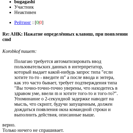
bugagashi
Участник
Неактивен
Рейтинг
: [
0
|
0
]
Re: AHK: Нажатие определённых клавиш, при появлении
cmd
Korobkof пишет:
Полагаю требуется автоматизировать ввод
пользовательских данных в интерпретатор,
который выдает какой-нибудь запрос типа "если
хотите то-то - введите m" а после ввода и энтера,
как это часто бывает, требует подтверждения типа
"Вы точно-точно-точно уверены, что находитесь в
здравом уме, ввели m и хотите того-то и того-то?".
Упоминание о 2-секундной задержке наводит на
мысль, что скрипт, будучи запущенным, должен
дождаться появления окна командной строки и
выполнить действия, описанные выше.
верно.
Только ничего не спрашивает.