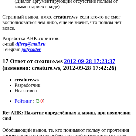
(Диалог аргументирующий отсутствие пользы от
комментариев в коде)
Странный вывод, имхо.
creature.ws
, если кто-то не смог
воспользоваться чем-либо, ещё не значит, что пользы нет
вовсе.
Разработка AHK-скриптов:
e-mail
dfiveg@mail.ru
Telegram
jollycoder
17
Ответ от
creature.ws
2012-09-28 17:23:37
(изменено: creature.ws, 2012-09-28 17:42:26)
creature.ws
Разработчик
Неактивен
Рейтинг
: [
3
|
0
]
Re: AHK: Нажатие определённых клавиш, при появлении
cmd
Обобщающий вывод, те, кто понимают пользу от прочтения
комментариев и не пренебрегают этой возможностью, «как