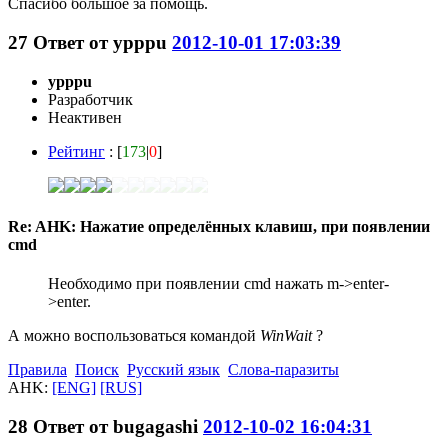
Спасибо большое за помощь.
27
Ответ от
ypppu
2012-10-01 17:03:39
ypppu
Разработчик
Неактивен
Рейтинг
: [
173
|
0
]
Re: AHK: Нажатие определённых клавиш, при появлении
cmd
Необходимо при появлении cmd нажать m->enter-
>enter.
А можно воспользоваться командой
WinWait
?
Правила
Поиск
Русский язык
Слова-паразиты
AHK:
[ENG]
[RUS]
28
Ответ от
bugagashi
2012-10-02 16:04:31