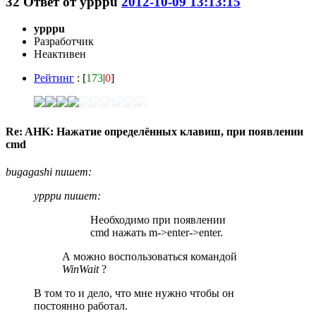
32
Ответ от
ypppu
2012-10-09 13:13:15
ypppu
Разработчик
Неактивен
Рейтинг
: [
173
|
0
]
Re: AHK: Нажатие определённых клавиш, при появлении
cmd
bugagashi пишет:
ypppu пишет:
Необходимо при появлении
cmd нажать m->enter->enter.
А можно воспользоваться командой
WinWait
?
В том то и дело, что мне нужно чтобы он
постоянно работал.