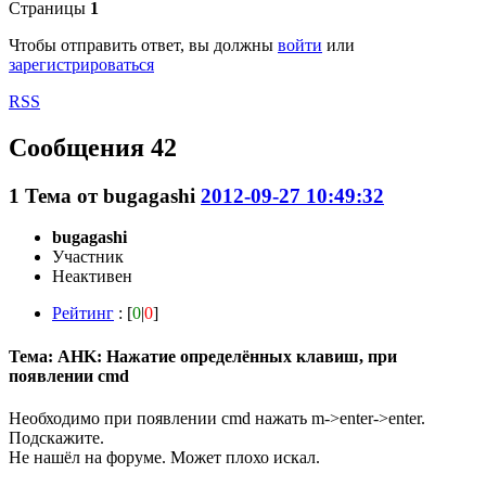
Страницы
1
Чтобы отправить ответ, вы должны
войти
или
зарегистрироваться
RSS
Сообщения 42
1
Тема от
bugagashi
2012-09-27 10:49:32
bugagashi
Участник
Неактивен
Рейтинг
: [
0
|
0
]
Тема: AHK: Нажатие определённых клавиш, при
появлении cmd
Необходимо при появлении cmd нажать m->enter->enter.
Подскажите.
Не нашёл на форуме. Может плохо искал.