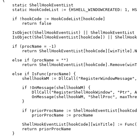
{

    static ShellHookEventList

    static HookCodeList := {HSHELL_WINDOWCREATED: 1, HS
    if !hookCode := HookCodeList[hookCode]

        return false

    IsObject(ShellHookEventList) || ShellHookEventList 
    IsObject(ShellHookEventList[hookCode]) || ShellHook
    if (procName = -1)

        return ShellHookEventList[hookCode][winTitle].N
    else if (procName = "")

        return ShellHookEventList[hookCode].Remove(winT
    else if IsFunc(procName) {

        shellhookWM := DllCall("RegisterWindowMessage",
        if !OnMessage(shellhookWM) {

            DllCall("RegisterShellHookWindow", "Ptr", A
            OnMessage(shellhookWM, "ShellProc", maxThre
        }

        if !priorProcName := ShellHookEventList[hookCod
            priorProcName := procName

        ShellHookEventList[hookCode][winTitle] := Func(
        return priorProcName

    }
