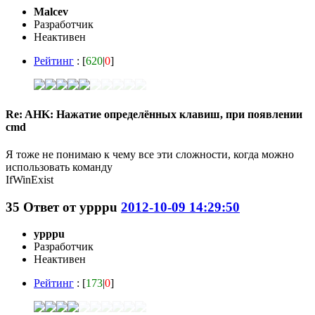
Malcev
Разработчик
Неактивен
Рейтинг
: [
620
|
0
]
Re: AHK: Нажатие определённых клавиш, при появлении
cmd
Я тоже не понимаю к чему все эти сложности, когда можно
использовать команду
IfWinExist
35
Ответ от
ypppu
2012-10-09 14:29:50
ypppu
Разработчик
Неактивен
Рейтинг
: [
173
|
0
]