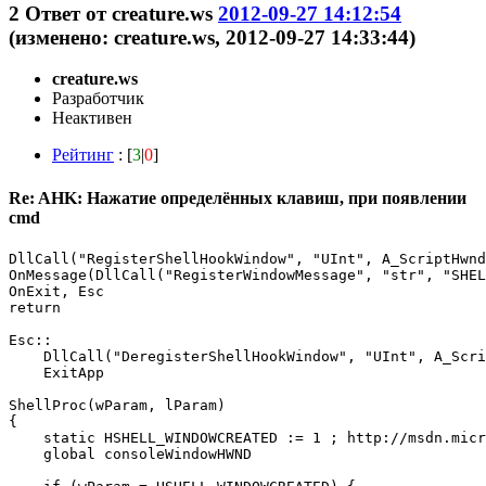
2
Ответ от
creature.ws
2012-09-27 14:12:54
(изменено: creature.ws, 2012-09-27 14:33:44)
creature.ws
Разработчик
Неактивен
Рейтинг
: [
3
|
0
]
Re: AHK: Нажатие определённых клавиш, при появлении
cmd
DllCall("RegisterShellHookWindow", "UInt", A_ScriptHwnd
OnMessage(DllCall("RegisterWindowMessage", "str", "SHEL
OnExit, Esc

return

Esc::

    DllCall("DeregisterShellHookWindow", "UInt", A_Scri
    ExitApp

ShellProc(wParam, lParam)

{

    static HSHELL_WINDOWCREATED := 1 ; http://msdn.micr
    global consoleWindowHWND
