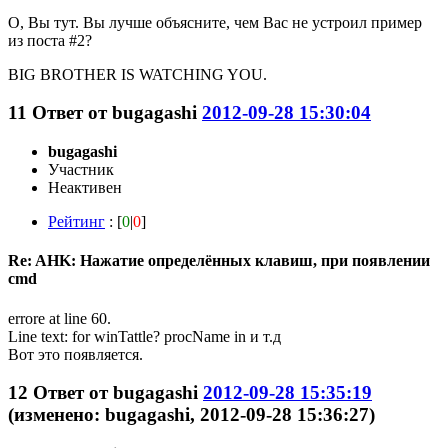
О, Вы тут. Вы лучше объясните, чем Вас не устроил пример
из поста #2?
BIG BROTHER IS WATCHING YOU.
11
Ответ от
bugagashi
2012-09-28 15:30:04
bugagashi
Участник
Неактивен
Рейтинг
: [
0
|
0
]
Re: AHK: Нажатие определённых клавиш, при появлении
cmd
errore at line 60.
Line text: for winTattle? procName in и т.д
Вот это появляется.
12
Ответ от
bugagashi
2012-09-28 15:35:19
(изменено: bugagashi, 2012-09-28 15:36:27)