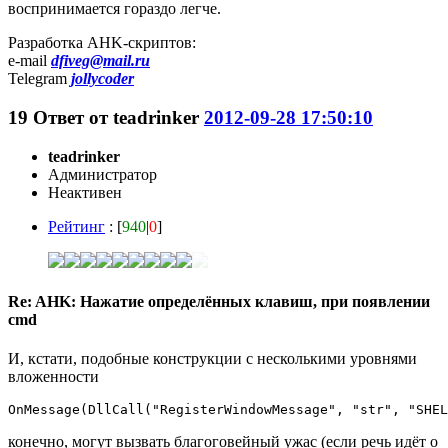
воспринимается гораздо легче.
Разработка AHK-скриптов:
e-mail
dfiveg@mail.ru
Telegram
jollycoder
19
Ответ от
teadrinker
2012-09-28 17:50:10
teadrinker
Администратор
Неактивен
Рейтинг
: [
940
|
0
]
Re: AHK: Нажатие определённых клавиш, при появлении
cmd
И, кстати, подобные конструкции с несколькими уровнями
вложенности
OnMessage(DllCall("RegisterWindowMessage", "str", "SHEL
конечно, могут вызвать благоговейный ужас (если речь идёт о