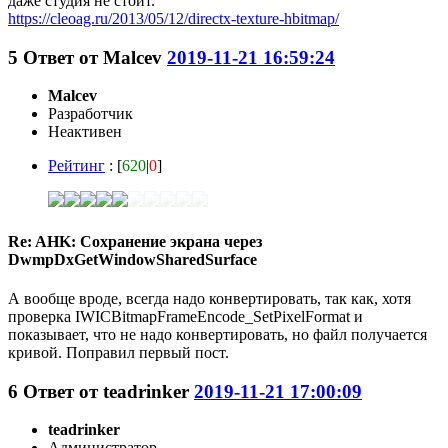
даже студия не стоит.
https://cleoag.ru/2013/05/12/directx-texture-hbitmap/
5
Ответ от
Malcev
2019-11-21 16:59:24
Malcev
Разработчик
Неактивен
Рейтинг
: [
620
|
0
]
Re: AHK: Сохранение экрана через
DwmpDxGetWindowSharedSurface
А вообще вроде, всегда надо конвертировать, так как, хотя
проверка IWICBitmapFrameEncode_SetPixelFormat и
показывает, что не надо конвертировать, но файл получается
кривой. Поправил первый пост.
6
Ответ от
teadrinker
2019-11-21 17:00:09
teadrinker
Администратор