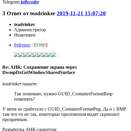
Telegram
jollycoder
3
Ответ от
teadrinker
2019-11-21 15:07:20
teadrinker
Администратор
Неактивен
Рейтинг
: [
938
|
0
]
Re: AHK: Сохранение экрана через
DwmpDxGetWindowSharedSurface
teadrinker пишет:
Так понимаю, нужно GUID_ContainerFormatBmp
поменять?
У меня не сработало с GUID_ContainerFormatPng. Да и с BMP
там что-то не так, некоторые приложения видят скриншот
прозрачным.
Разработка AHK-скриптов: