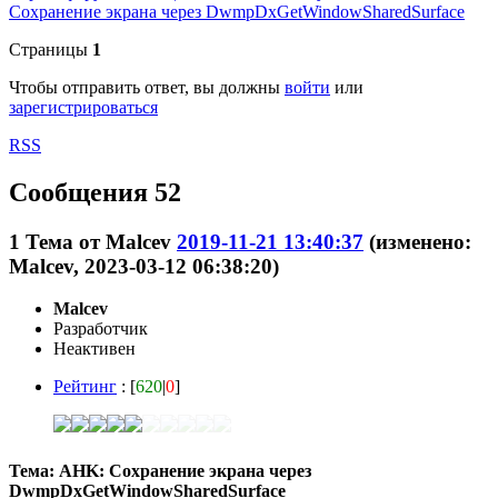
Сохранение экрана через DwmpDxGetWindowSharedSurface
Страницы
1
Чтобы отправить ответ, вы должны
войти
или
зарегистрироваться
RSS
Сообщения 52
1
Тема от
Malcev
2019-11-21 13:40:37
(изменено:
Malcev, 2023-03-12 06:38:20)
Malcev
Разработчик
Неактивен
Рейтинг
: [
620
|
0
]
Тема: AHK: Сохранение экрана через
DwmpDxGetWindowSharedSurface