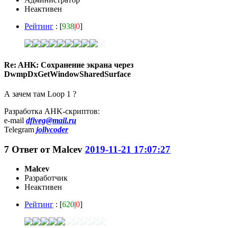
Неактивен
Рейтинг
: [
938
|
0
]
Re: AHK: Сохранение экрана через
DwmpDxGetWindowSharedSurface
А зачем там Loop 1 ?
Разработка AHK-скриптов:
e-mail
dfiveg@mail.ru
Telegram
jollycoder
7
Ответ от
Malcev
2019-11-21 17:07:27
Malcev
Разработчик
Неактивен
Рейтинг
: [
620
|
0
]