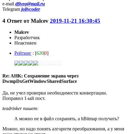
e-mail
dfiveg@mail.ru
Telegram
jollycoder
4
Ответ от
Malcev
2019-11-21 16:30:45
Malcev
Разработчик
Неактивен
Рейтинг
: [
620
|
0
]
Re: AHK: Сохранение экрана через
DwmpDxGetWindowSharedSurface
Да, не учел проверки необходимости конвертации.
Поправил 1-ый пост.
teadrinker пишет:
А можно не в файл сохранять, а hBitmap получать?
Можно, но надо понять алгоритм преобразования, а у меня