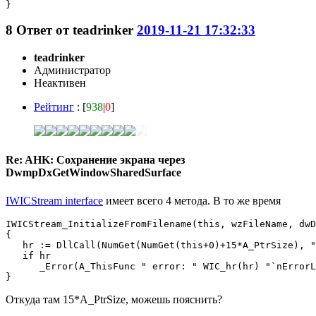
8
Ответ от
teadrinker
2019-11-21 17:32:33
teadrinker
Администратор
Неактивен
Рейтинг
: [
938
|
0
]
Re: AHK: Сохранение экрана через
DwmpDxGetWindowSharedSurface
IWICStream interface
имеет всего 4 метода. В то же время
IWICStream_InitializeFromFilename(this, wzFileName, dwD
{

   hr := DllCall(NumGet(NumGet(this+0)+15*A_PtrSize), "
   if hr

      _Error(A_ThisFunc " error: " WIC_hr(hr) "`nErrorL
}
Откуда там 15*A_PtrSize, можешь пояснить?