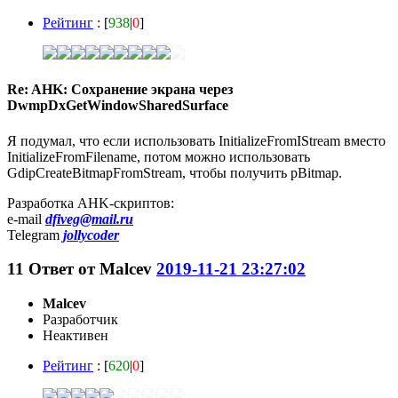
Рейтинг
: [
938
|
0
]
Re: AHK: Сохранение экрана через
DwmpDxGetWindowSharedSurface
Я подумал, что если использовать InitializeFromIStream вместо
InitializeFromFilename, потом можно использовать
GdipCreateBitmapFromStream, чтобы получить pBitmap.
Разработка AHK-скриптов:
e-mail
dfiveg@mail.ru
Telegram
jollycoder
11
Ответ от
Malcev
2019-11-21 23:27:02
Malcev
Разработчик
Неактивен
Рейтинг
: [
620
|
0
]