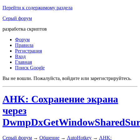
Перейти к содержимому раздела
Серый форум
разработка скриптов
Форум
Правила
Регистрация
Вход
Главная
Поиск Google
Вы не вошли.
Пожалуйста, войдите или зарегистрируйтесь.
AHK: Сохранение экрана
через
DwmpDxGetWindowSharedSur
Серый форум
→
Общение
→
AutoHotkey
→
AHK: