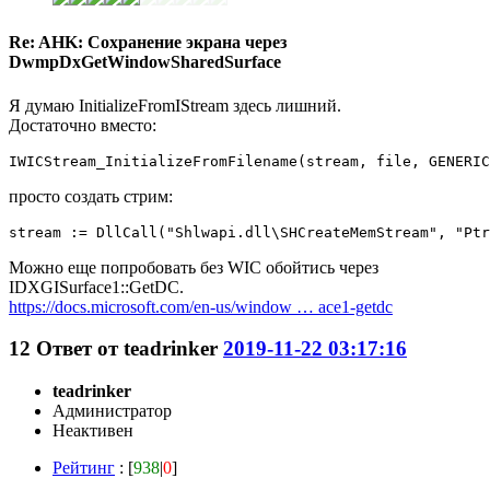
Re: AHK: Сохранение экрана через
DwmpDxGetWindowSharedSurface
Я думаю InitializeFromIStream здесь лишний.
Достаточно вместо:
IWICStream_InitializeFromFilename(stream, file, GENERIC
просто создать стрим:
stream := DllCall("Shlwapi.dll\SHCreateMemStream", "Ptr
Можно еще попробовать без WIC обойтись через
IDXGISurface1::GetDC.
https://docs.microsoft.com/en-us/window … ace1-getdc
12
Ответ от
teadrinker
2019-11-22 03:17:16
teadrinker
Администратор
Неактивен
Рейтинг
: [
938
|
0
]