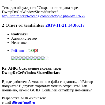
Тема для обсуждения "Сохранение экрана через
DwmpDxGetWindowSharedSurface".
http://forum.script-coding.com/viewtopic.php?id=17658
2
Ответ от
teadrinker
2019-11-21 14:06:17
teadrinker
Администратор
Неактивен
Рейтинг
: [
938
|
0
]
Re: AHK: Сохранение экрана через
DwmpDxGetWindowSharedSurface
Вроде работает. А можно не в файл сохранять, а hBitmap
получать? В других форматах можно сохранять? Так
понимаю, нужно GUID_ContainerFormatBmp поменять?
Разработка AHK-скриптов:
e-mail
dfiveg@mail.ru