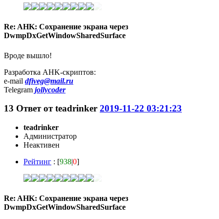
Re: AHK: Сохранение экрана через
DwmpDxGetWindowSharedSurface
Вроде вышло!
Разработка AHK-скриптов:
e-mail
dfiveg@mail.ru
Telegram
jollycoder
13
Ответ от
teadrinker
2019-11-22 03:21:23
teadrinker
Администратор
Неактивен
Рейтинг
: [
938
|
0
]
Re: AHK: Сохранение экрана через
DwmpDxGetWindowSharedSurface