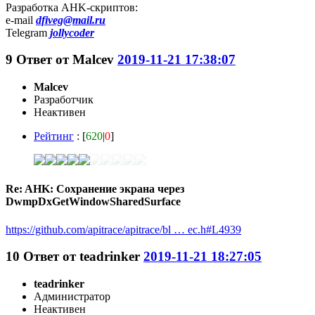
Разработка AHK-скриптов:
e-mail
dfiveg@mail.ru
Telegram
jollycoder
9
Ответ от
Malcev
2019-11-21 17:38:07
Malcev
Разработчик
Неактивен
Рейтинг
: [
620
|
0
]
Re: AHK: Сохранение экрана через
DwmpDxGetWindowSharedSurface
https://github.com/apitrace/apitrace/bl … ec.h#L4939
10
Ответ от
teadrinker
2019-11-21 18:27:05
teadrinker
Администратор
Неактивен