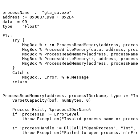
processName  := "gta_sa.exe"

address := 0x00B7CD98 + 0x2E4

data := 99

type := "Float"

F1::

    Try {

        MsgBox % r := ProcessReadMemory(address, proces
        MsgBox % ProcessWriteMemory(data, address, proc
        MsgBox % ProcessReadMemory(address, processName
        MsgBox % ProcessWriteMemory(r, address, process
        MsgBox % ProcessReadMemory(address, processName
    }

    Catch e

        MsgBox,, Error, % e.Message

    return

ProcessReadMemory(address, processIDorName, type := "In
    VarSetCapacity(buf, numBytes, 0)

    Process Exist, %processIDorName%

    if !processID := ErrorLevel

        throw Exception("Invalid process name or proces
    if !processHandle := DllCall("OpenProcess", "Int", 
        throw Exception("Failed to open process.`n`nErr