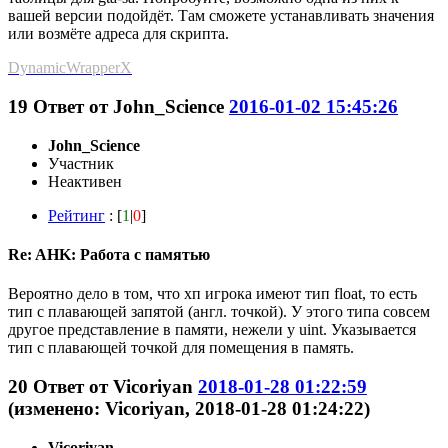
вашей версии подойдёт. Там сможете устанавливать значения
или возмёте адреса для скрипта.
DynamicWrapperX
19
Ответ от
John_Science
2016-01-02 15:45:26
John_Science
Участник
Неактивен
Рейтинг
: [
1
|
0
]
Re: AHK: Работа с памятью
Вероятно дело в том, что хп игрока имеют тип float, то есть
тип с плавающей запятой (англ. точкой). У этого типа совсем
другое представление в памяти, нежели у uint. Указывается
тип с плавающей точкой для помещения в память.
20
Ответ от
Vicoriyan
2018-01-28 01:22:59
(изменено: Vicoriyan, 2018-01-28 01:24:22)
Vicoriyan