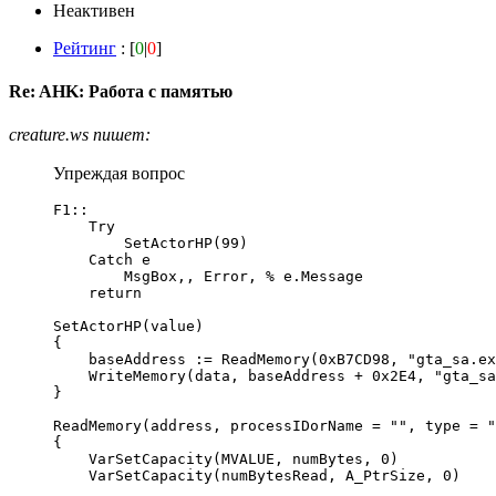
Неактивен
Рейтинг
: [
0
|
0
]
Re: AHK: Работа с памятью
creature.ws пишет:
Упреждая вопрос
F1::

    Try

        SetActorHP(99)

    Catch e

        MsgBox,, Error, % e.Message

    return

SetActorHP(value)

{

    baseAddress := ReadMemory(0xB7CD98, "gta_sa.ex
    WriteMemory(data, baseAddress + 0x2E4, "gta_sa
}

ReadMemory(address, processIDorName = "", type = "
{

    VarSetCapacity(MVALUE, numBytes, 0)

    VarSetCapacity(numBytesRead, A_PtrSize, 0)
