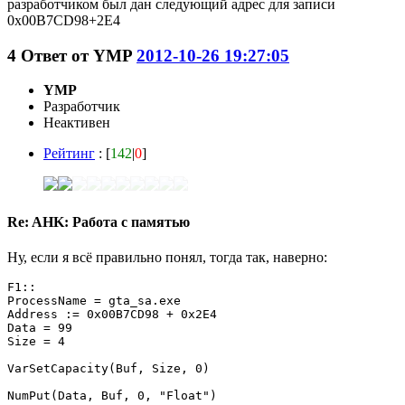
разработчиком был дан следующий адрес для записи
0x00B7CD98+2E4
4
Ответ от
YMP
2012-10-26 19:27:05
YMP
Разработчик
Неактивен
Рейтинг
: [
142
|
0
]
Re: AHK: Работа с памятью
Ну, если я всё правильно понял, тогда так, наверно:
F1::

ProcessName = gta_sa.exe       

Address := 0x00B7CD98 + 0x2E4

Data = 99             

Size = 4                  

VarSetCapacity(Buf, Size, 0)    

NumPut(Data, Buf, 0, "Float")     
