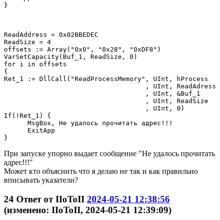
}

ReadAddress = 0x02BBEDEC                        

ReadSize = 4                                      

offsets := Array("0x0", "0x28", "0xDF8")            

VarSetCapacity(Buf_1, ReadSize, 0) 

for i in offsets

{

Ret_1 := DllCall("ReadProcessMemory", UInt, hProcess

                                    , UInt, ReadAdress

                                    , UInt, &Buf_1

                                    , UInt, ReadSize

                                    , UInt, 0)

If(!Ret_1) {

      MsgBox, Не удалось прочитать адрес!!!

      ExitApp

При запуске упорно выдает сообщение "Не удалось прочитать
адрес!!!"
Может кто объяснить что я делаю не так и как правильно
вписывать указатели?
24
Ответ от
IIoToII
2024-05-21 12:38:56
(изменено: IIoToII, 2024-05-21 12:39:09)