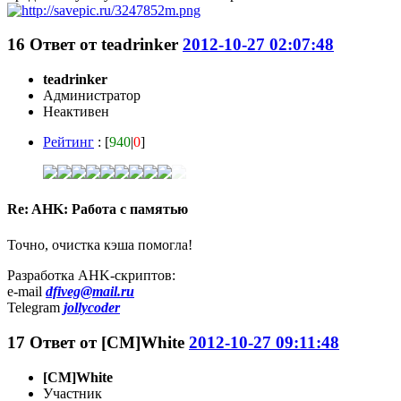
16
Ответ от
teadrinker
2012-10-27 02:07:48
teadrinker
Администратор
Неактивен
Рейтинг
: [
940
|
0
]
Re: AHK: Работа с памятью
Точно, очистка кэша помогла!
Разработка AHK-скриптов:
e-mail
dfiveg@mail.ru
Telegram
jollycoder
17
Ответ от
[CM]White
2012-10-27 09:11:48
[CM]White
Участник