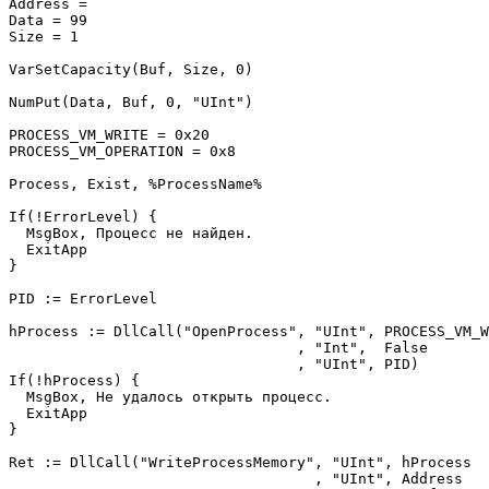
Address =   

Data = 99             

Size = 1                   

VarSetCapacity(Buf, Size, 0)    

NumPut(Data, Buf, 0, "UInt")     

PROCESS_VM_WRITE = 0x20        

PROCESS_VM_OPERATION = 0x8

Process, Exist, %ProcessName%     

If(!ErrorLevel) {

  MsgBox, Процесс не найден.

  ExitApp

}

PID := ErrorLevel              

hProcess := DllCall("OpenProcess", "UInt", PROCESS_VM_W
                                 , "Int",  False

                                 , "UInt", PID)

If(!hProcess) {

  MsgBox, Не удалось открыть процесс.

  ExitApp

}

Ret := DllCall("WriteProcessMemory", "UInt", hProcess

                                   , "UInt", Address
