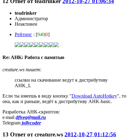
12
Ответ от
teadrinker
2012-10-27 01:06:34
teadrinker
Администратор
Неактивен
Рейтинг
: [
940
|
0
]
Re: AHK: Работа с памятью
creature.ws пишет:
ссылки на скачивание ведут к дистрибутиву
AHK_L
Если ты имеешь в виду кнопку "
Download AutoHotkey
", то
она, как и раньше, ведёт к дистрибутиву AHK-basic.
Разработка AHK-скриптов:
e-mail
dfiveg@mail.ru
Telegram
jollycoder
13
Ответ от
creature.ws
2012-10-27 01:12:56