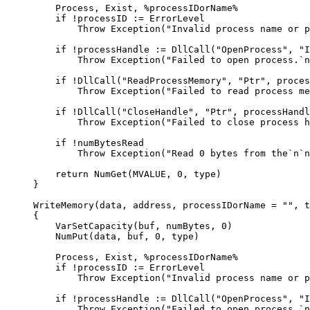
    Process, Exist, %processIDorName%

    if !processID := ErrorLevel

        Throw Exception("Invalid process name or p
    if !processHandle := DllCall("OpenProcess", "I
        Throw Exception("Failed to open process.`n
    if !DllCall("ReadProcessMemory", "Ptr", proces
        Throw Exception("Failed to read process me
    if !DllCall("CloseHandle", "Ptr", processHandl
        Throw Exception("Failed to close process h
    if !numBytesRead

        Throw Exception("Read 0 bytes from the`n`n
    return NumGet(MVALUE, 0, type)

}

WriteMemory(data, address, processIDorName = "", t
{

    VarSetCapacity(buf, numBytes, 0)

    NumPut(data, buf, 0, type)

    Process, Exist, %processIDorName%

    if !processID := ErrorLevel

        Throw Exception("Invalid process name or p
    if !processHandle := DllCall("OpenProcess", "I
        Throw Exception("Failed to open process.`n