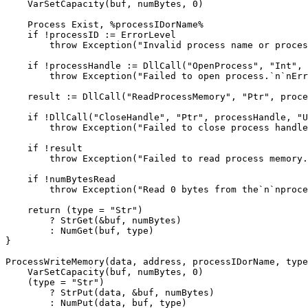
    VarSetCapacity(buf, numBytes, 0)

    Process Exist, %processIDorName%

    if !processID := ErrorLevel

        throw Exception("Invalid process name or proces
    if !processHandle := DllCall("OpenProcess", "Int", 
        throw Exception("Failed to open process.`n`nErr
    result := DllCall("ReadProcessMemory", "Ptr", proce
    if !DllCall("CloseHandle", "Ptr", processHandle, "U
        throw Exception("Failed to close process handle
    if !result

        throw Exception("Failed to read process memory.
    if !numBytesRead

        throw Exception("Read 0 bytes from the`n`nproce
    return (type = "Str")

        ? StrGet(&buf, numBytes)

        : NumGet(buf, type)

}

ProcessWriteMemory(data, address, processIDorName, type
    VarSetCapacity(buf, numBytes, 0)

    (type = "Str")

        ? StrPut(data, &buf, numBytes)

        : NumPut(data, buf, type)
