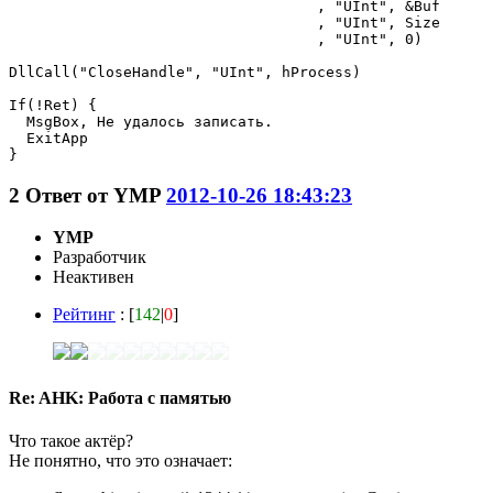
                                   , "UInt", &Buf

                                   , "UInt", Size

                                   , "UInt", 0)

DllCall("CloseHandle", "UInt", hProcess) 

If(!Ret) {

  MsgBox, Не удалось записать.

  ExitApp

}
2
Ответ от
YMP
2012-10-26 18:43:23
YMP
Разработчик
Неактивен
Рейтинг
: [
142
|
0
]
Re: AHK: Работа с памятью
Что такое актёр?
Не понятно, что это означает: