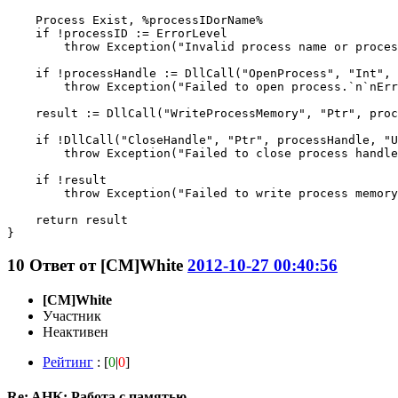
    Process Exist, %processIDorName%

    if !processID := ErrorLevel

        throw Exception("Invalid process name or proces
    if !processHandle := DllCall("OpenProcess", "Int", 
        throw Exception("Failed to open process.`n`nErr
    result := DllCall("WriteProcessMemory", "Ptr", proc
    if !DllCall("CloseHandle", "Ptr", processHandle, "U
        throw Exception("Failed to close process handle
    if !result

        throw Exception("Failed to write process memory
    return result

}
10
Ответ от
[CM]White
2012-10-27 00:40:56
[CM]White
Участник
Неактивен
Рейтинг
: [
0
|
0
]
Re: AHK: Работа с памятью