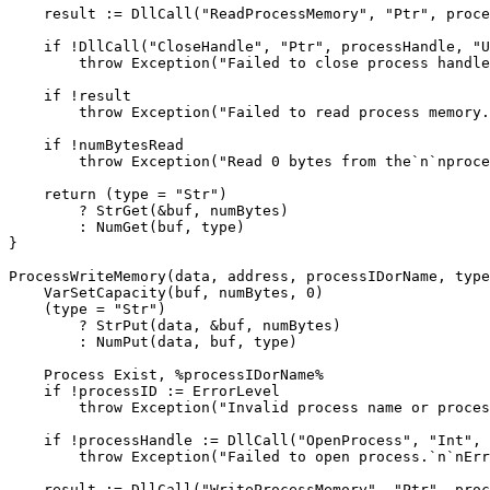
    result := DllCall("ReadProcessMemory", "Ptr", proce
    if !DllCall("CloseHandle", "Ptr", processHandle, "U
        throw Exception("Failed to close process handle
    if !result

        throw Exception("Failed to read process memory.
    if !numBytesRead

        throw Exception("Read 0 bytes from the`n`nproce
    return (type = "Str")

        ? StrGet(&buf, numBytes)

        : NumGet(buf, type)

}

ProcessWriteMemory(data, address, processIDorName, type
    VarSetCapacity(buf, numBytes, 0)

    (type = "Str")

        ? StrPut(data, &buf, numBytes)

        : NumPut(data, buf, type)

    Process Exist, %processIDorName%

    if !processID := ErrorLevel

        throw Exception("Invalid process name or proces
    if !processHandle := DllCall("OpenProcess", "Int", 
        throw Exception("Failed to open process.`n`nErr
    result := DllCall("WriteProcessMemory", "Ptr", proc