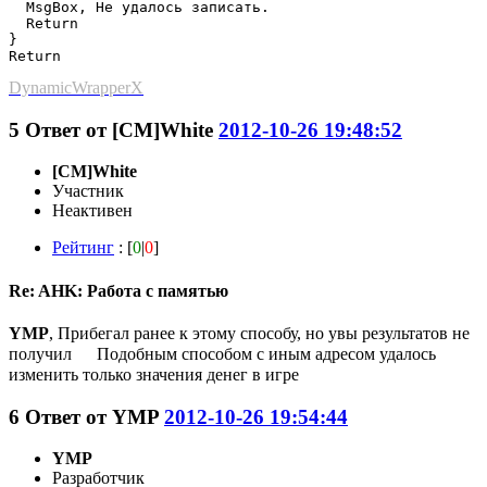
  MsgBox, Не удалось записать.

  Return

}

Return
DynamicWrapperX
5
Ответ от
[CM]White
2012-10-26 19:48:52
[CM]White
Участник
Неактивен
Рейтинг
: [
0
|
0
]
Re: AHK: Работа с памятью
YMP
, Прибегал ранее к этому способу, но увы результатов не
получил
Подобным способом с иным адресом удалось
изменить только значения денег в игре
6
Ответ от
YMP
2012-10-26 19:54:44
YMP
Разработчик