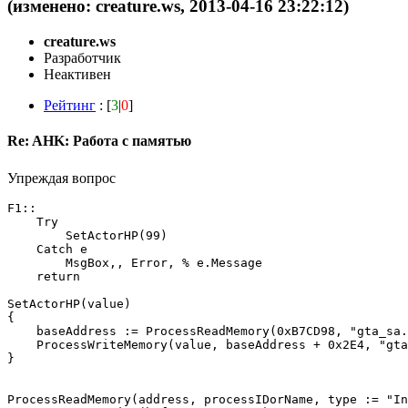
(изменено: creature.ws, 2013-04-16 23:22:12)
creature.ws
Разработчик
Неактивен
Рейтинг
: [
3
|
0
]
Re: AHK: Работа с памятью
Упреждая вопрос
F1::

    Try

        SetActorHP(99)

    Catch e

        MsgBox,, Error, % e.Message

    return

SetActorHP(value)

{

    baseAddress := ProcessReadMemory(0xB7CD98, "gta_sa.
    ProcessWriteMemory(value, baseAddress + 0x2E4, "gta
}

ProcessReadMemory(address, processIDorName, type := "In