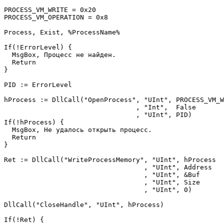
PROCESS_VM_WRITE = 0x20        

PROCESS_VM_OPERATION = 0x8

Process, Exist, %ProcessName%     

If(!ErrorLevel) {

  MsgBox, Процесс не найден.

  Return

}

PID := ErrorLevel              

hProcess := DllCall("OpenProcess", "UInt", PROCESS_VM_W
                                 , "Int",  False

                                 , "UInt", PID)

If(!hProcess) {

  MsgBox, Не удалось открыть процесс.

  Return

}

Ret := DllCall("WriteProcessMemory", "UInt", hProcess

                                   , "UInt", Address

                                   , "UInt", &Buf

                                   , "UInt", Size

                                   , "UInt", 0)

DllCall("CloseHandle", "UInt", hProcess) 

If(!Ret) {
