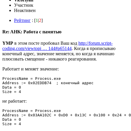
Участник
Неактивен
Рейтинг
: [
1
|
2
]
Re: AHK: Работа с памятью
YMP
в этом посте пробовал Ваш код
http://forum.script-
coding.com/viewtopi … 144#p65144
. Когда я прописываю
конечный адрес, значение меняется, но когда я начинаю
плюсовать смещение - никакого реагирования.
Работает и меняет значение:
ProcessName = Process.exe       

Address := 0x02EDDB74  ; конечный адрес

Data = 0             

Size = 4
не работает:
ProcessName = Process.exe       

Address := 0x03AA102C + 0xD0 + 0x13C + 0x100 + 0x24 + 0
Data = 0             

Size = 4