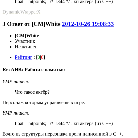
float hitpoints; /* 1344 */ - хп актера (из С++)
DynamicWrapperX
3
Ответ от
[CM]White
2012-10-26 19:08:33
[CM]White
Участник
Неактивен
Рейтинг
: [
0
|
0
]
Re: AHK: Работа с памятью
YMP пишет:
Что такое актёр?
Персонаж которым управляешь в игре.
YMP пишет:
float hitpoints; /* 1344 */ - хп актера (из С++)
Взято из структуры персонажа проги написанной в С++,