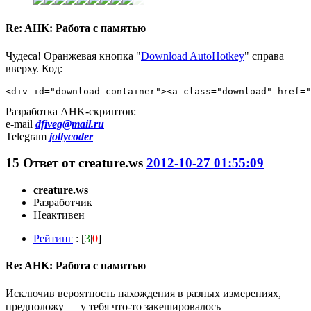
Re: AHK: Работа с памятью
Чудеса! Оранжевая кнопка "
Download AutoHotkey
" справа
вверху. Код:
<div id="download-container"><a class="download" href="
Разработка AHK-скриптов:
e-mail
dfiveg@mail.ru
Telegram
jollycoder
15
Ответ от
creature.ws
2012-10-27 01:55:09
creature.ws
Разработчик
Неактивен
Рейтинг
: [
3
|
0
]
Re: AHK: Работа с памятью
Исключив вероятность нахождения в разных измерениях,
предположу — у тебя что-то закешировалось