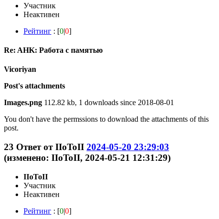
Участник
Неактивен
Рейтинг
: [
0
|
0
]
Re: AHK: Работа с памятью
Vicoriyan
Post's attachments
Images.png
112.82 kb, 1 downloads since 2018-08-01
You don't have the permssions to download the attachments of this
post.
23
Ответ от
IIoToII
2024-05-20 23:29:03
(изменено: IIoToII, 2024-05-21 12:31:29)
IIoToII
Участник
Неактивен
Рейтинг
: [
0
|
0
]