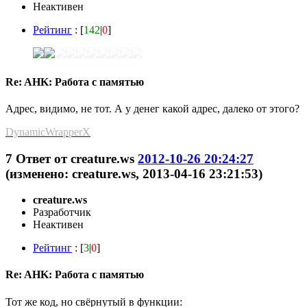
Неактивен
Рейтинг
: [
142
|
0
]
Re: AHK: Работа с памятью
Адрес, видимо, не тот. А у денег какой адрес, далеко от этого?
DynamicWrapperX
7
Ответ от
creature.ws
2012-10-26 20:24:27
(изменено: creature.ws, 2013-04-16 23:21:53)
creature.ws
Разработчик
Неактивен
Рейтинг
: [
3
|
0
]
Re: AHK: Работа с памятью
Тот же код, но свёрнутый в функции: