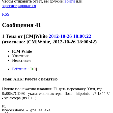
Чтобы отправить ответ, вы должны
войти
или
зарегистрироваться
RSS
Сообщения 41
1
Тема от
[CM]White
2012-10-26 18:00:22
(изменено: [CM]White, 2012-10-26 18:00:42)
[CM]White
Участник
Неактивен
Рейтинг
: [
0
|
0
]
Тема: AHK: Работа с памятью
Нужно по нажатию клавиши F1 дать персонажу 99хп, где
0x00B7CD98 - указатель на актера, float hitpoints; /* 1344 */
- хп актера (из С++)
F1::

ProcessName = gta_sa.exe       
