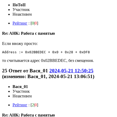
IIoToII
Участник
Неактивен
Рейтинг
: [
0
|
0
]
Re: AHK: Работа с памятью
Если ввожу просто:
Address := 0x02BBEDEC + 0x0 + 0x28 + 0xDF8
то считывается адрес 0x02BBEDEC, без смещения.
25
Ответ от
Вася_01
2024-05-21 12:50:25
(изменено: Вася_01, 2024-05-21 13:06:51)
Вася_01
Участник
Неактивен
Рейтинг
: [
2
|
0
]
Re: AHK: Работа с памятью