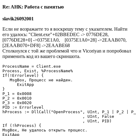
Re: AHK: Работа с памятью
slavik26092001
Если не возражаете то я воскрешу тему с указателем. Найти
его удалось: "Client.exe"+02BBEDEC -> 0776DE28,
[0776DE28+0] ->0375E1A0, [0375E1A0+28] ->2EAAB070,
[2EAAB070+DF8] ->2EAABE68
Cтолкнулся с той же проблемой что и Vicoriyan и попробовал
применить код из вашего скриншота.
ProcessName = Client.exe                        

Process, Exist, %ProcessName%

If(!Errorlevel) {

   MsgBox, Процесс не найден.

      ExitApp

}

P_1 = 0x0008

P_2 = 0x0010

P_3 = 0x0020

PID := Errorlevel

hProcess := DllCall("OpenProcess", UInt, P_1 | P_2 | P_
                                 , UInt, False

                                 , UInt, PID)

If (!hProcess) {

MsgBox, Не удалось открыть процесс.

ExitApp
