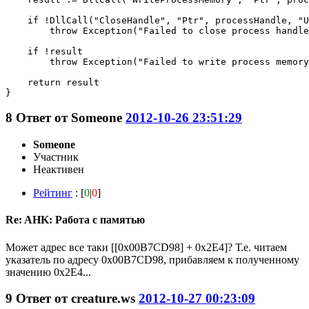
    if !DllCall("CloseHandle", "Ptr", processHandle, "U
        throw Exception("Failed to close process handle
    if !result

        throw Exception("Failed to write process memory
    return result

}
8
Ответ от
Someone
2012-10-26 23:51:29
Someone
Участник
Неактивен
Рейтинг
: [
0
|
0
]
Re: AHK: Работа с памятью
Может адрес все таки [[0x00B7CD98] + 0x2E4]? Т.е. читаем
указатель по адресу 0x00B7CD98, прибавляем к полученному
значению 0x2E4...
9
Ответ от
creature.ws
2012-10-27 00:23:09