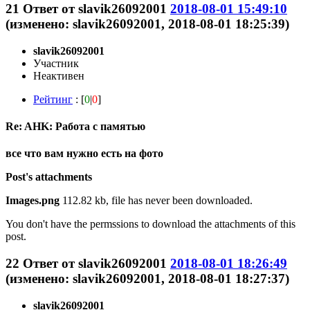
21
Ответ от
slavik26092001
2018-08-01 15:49:10
(изменено: slavik26092001, 2018-08-01 18:25:39)
slavik26092001
Участник
Неактивен
Рейтинг
: [
0
|
0
]
Re: AHK: Работа с памятью
все что вам нужно есть на фото
Post's attachments
Images.png
112.82 kb, file has never been downloaded.
You don't have the permssions to download the attachments of this
post.
22
Ответ от
slavik26092001
2018-08-01 18:26:49
(изменено: slavik26092001, 2018-08-01 18:27:37)
slavik26092001