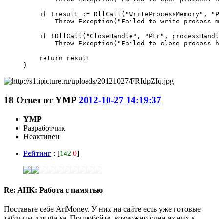
    if !result := DllCall("WriteProcessMemory", "P
        Throw Exception("Failed to write process m
    if !DllCall("CloseHandle", "Ptr", processHandl
        Throw Exception("Failed to close process h
    return result

}
18
Ответ от
YMP
2012-10-27 14:19:37
YMP
Разработчик
Неактивен
Рейтинг
: [
142
|
0
]
Re: AHK: Работа с памятью
Поставьте себе ArtMoney. У них на сайте есть уже готовые
таблицы для gta-sa. Попробуйте, возможно одна из них к