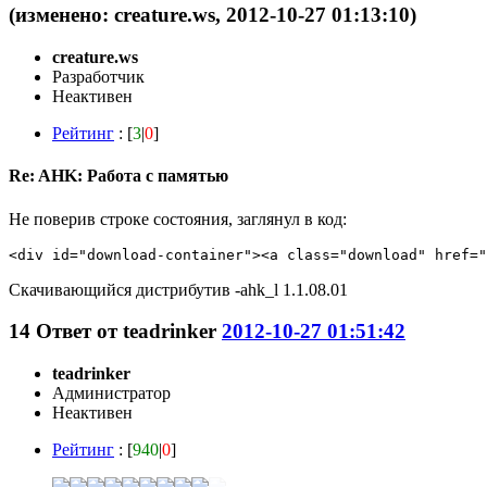
(изменено: creature.ws, 2012-10-27 01:13:10)
creature.ws
Разработчик
Неактивен
Рейтинг
: [
3
|
0
]
Re: AHK: Работа с памятью
Не поверив строке состояния, заглянул в код:
<div id="download-container"><a class="download" href="
Скачивающийся дистрибутив -ahk_l 1.1.08.01
14
Ответ от
teadrinker
2012-10-27 01:51:42
teadrinker
Администратор
Неактивен
Рейтинг
: [
940
|
0
]