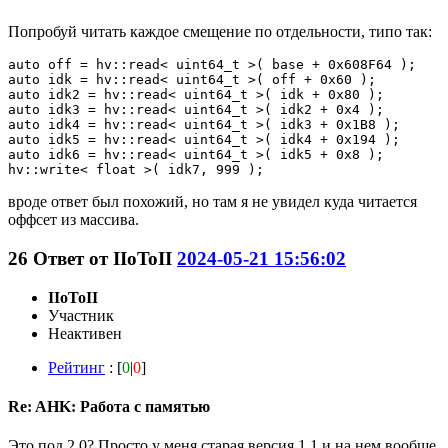
Попробуй читать каждое смещение по отдельности, типо так:
auto off = hv::read< uint64_t >( base + 0x608F64 );

auto idk = hv::read< uint64_t >( off + 0x60 );

auto idk2 = hv::read< uint64_t >( idk + 0x80 );

auto idk3 = hv::read< uint64_t >( idk2 + 0x4 );

auto idk4 = hv::read< uint64_t >( idk3 + 0x1B8 );

auto idk5 = hv::read< uint64_t >( idk4 + 0x194 );

auto idk6 = hv::read< uint64_t >( idk5 + 0x8 );

hv::write< float >( idk7, 999 );
вроде ответ был похожий, но там я не увидел куда читается
оффсет из массива.
26
Ответ от
IIoToII
2024-05-21 15:56:02
IIoToII
Участник
Неактивен
Рейтинг
: [
0
|
0
]
Re: AHK: Работа с памятью
Это под 2.0? Просто у меня старая версия 1.1 и на нем вообще