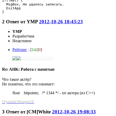
If(!Ret) {

  MsgBox, Не удалось записать.

  ExitApp

}
2
Ответ от
YMP
2012-10-26 18:43:23
YMP
Разработчик
Неактивен
Рейтинг
: [
142
|
0
]
Re: AHK: Работа с памятью
Что такое актёр?
Не понятно, что это означает:
float hitpoints; /* 1344 */ - хп актера (из С++)
DynamicWrapperX
3
Ответ от
[CM]White
2012-10-26 19:08:33