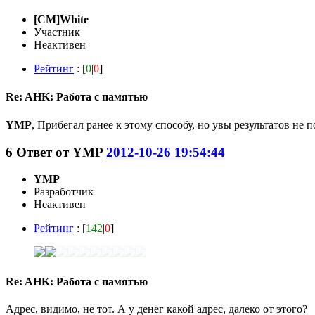
[CM]White
Участник
Неактивен
Рейтинг
: [
0
|
0
]
Re: AHK: Работа с памятью
YMP
, Прибегал ранее к этому способу, но увы результатов не 
6
Ответ от
YMP
2012-10-26 19:54:44
YMP
Разработчик
Неактивен
Рейтинг
: [
142
|
0
]
Re: AHK: Работа с памятью
Адрес, видимо, не тот. А у денег какой адрес, далеко от этого?