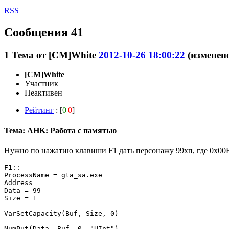
RSS
Сообщения 41
1
Тема от
[CM]White
2012-10-26 18:00:22
(изменено
[CM]White
Участник
Неактивен
Рейтинг
: [
0
|
0
]
Тема: AHK: Работа с памятью
Нужно по нажатию клавиши F1 дать персонажу 99хп, где 0x00B7CD
F1::

ProcessName = gta_sa.exe       

Address =   

Data = 99             

Size = 1                   

VarSetCapacity(Buf, Size, 0)    

NumPut(Data, Buf, 0, "UInt")     
