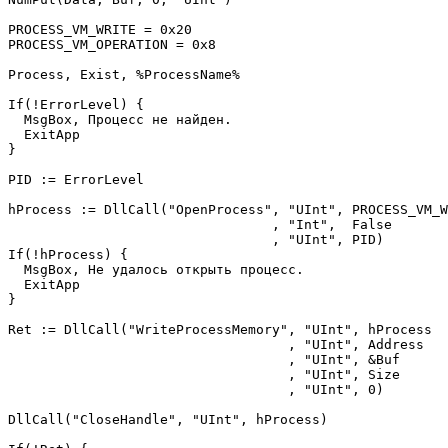
PROCESS_VM_WRITE = 0x20        

PROCESS_VM_OPERATION = 0x8

Process, Exist, %ProcessName%     

If(!ErrorLevel) {

  MsgBox, Процесс не найден.

  ExitApp

}

PID := ErrorLevel              

hProcess := DllCall("OpenProcess", "UInt", PROCESS_VM_W
                                 , "Int",  False

                                 , "UInt", PID)

If(!hProcess) {

  MsgBox, Не удалось открыть процесс.

  ExitApp

}

Ret := DllCall("WriteProcessMemory", "UInt", hProcess

                                   , "UInt", Address

                                   , "UInt", &Buf

                                   , "UInt", Size

                                   , "UInt", 0)

DllCall("CloseHandle", "UInt", hProcess) 
