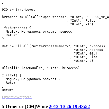
}

PID := ErrorLevel              

hProcess := DllCall("OpenProcess", "UInt", PROCESS_VM_W
                                 , "Int",  False

                                 , "UInt", PID)

If(!hProcess) {

  MsgBox, Не удалось открыть процесс.

  Return

}

Ret := DllCall("WriteProcessMemory", "UInt", hProcess

                                   , "UInt", Address

                                   , "UInt", &Buf

                                   , "UInt", Size

                                   , "UInt", 0)

DllCall("CloseHandle", "UInt", hProcess) 

If(!Ret) {

  MsgBox, Не удалось записать.

  Return

}

Return
DynamicWrapperX
5
Ответ от
[CM]White
2012-10-26 19:48:52