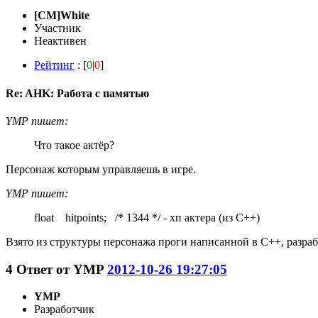
[CM]White
Участник
Неактивен
Рейтинг
: [
0
|
0
]
Re: AHK: Работа с памятью
YMP пишет:
Что такое актёр?
Персонаж которым управляешь в игре.
YMP пишет:
float hitpoints; /* 1344 */ - хп актера (из С++)
Взято из структуры персонажа проги написанной в С++, разр
4
Ответ от
YMP
2012-10-26 19:27:05
YMP
Разработчик