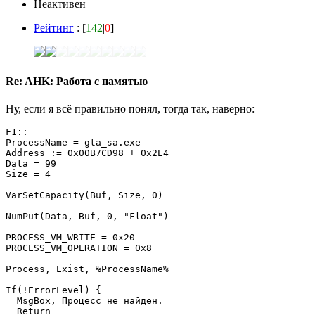
Неактивен
Рейтинг
: [
142
|
0
]
Re: AHK: Работа с памятью
Ну, если я всё правильно понял, тогда так, наверно:
F1::

ProcessName = gta_sa.exe       

Address := 0x00B7CD98 + 0x2E4

Data = 99             

Size = 4                  

VarSetCapacity(Buf, Size, 0)    

NumPut(Data, Buf, 0, "Float")     

PROCESS_VM_WRITE = 0x20        

PROCESS_VM_OPERATION = 0x8

Process, Exist, %ProcessName%     

If(!ErrorLevel) {

  MsgBox, Процесс не найден.

  Return
