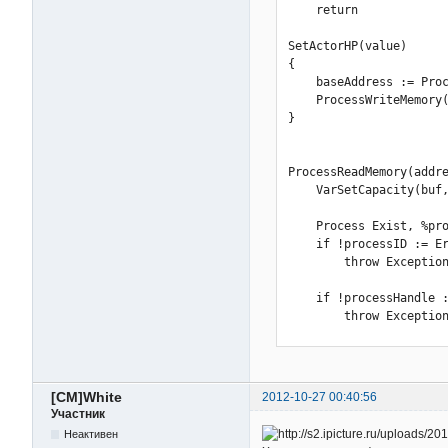
    return

ProcessWriteMemory(data
    VarSetCapacity(buf,
SetActorHP(value)

    (type = "Str")

{

        ? StrPut(data, 
    baseAddress := Proc
        : NumPut(data, 
    ProcessWriteMemory(
}

    Process Exist, %pro
    if !processID := Er
        throw Exception
ProcessReadMemory(addre
    VarSetCapacity(buf,
    if !processHandle :
        throw Exception
    Process Exist, %pro
    if !processID := Er
    result := DllCall("
        throw Exception
    if !DllCall("CloseH
    if !processHandle :
        throw Exception
        throw Exception
    if !result

    result := DllCall(
        throw Exception
    if !DllCall("CloseH
[CM]White
2012-10-27 00:40:56
    return result

        throw Exception
Участник
}
Неактивен
    if !result
