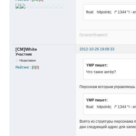
Ret := DllCall("WritePr
                       
                       
float hitpoints; /* 1344 */ - 
                       
                       
DllCall("CloseHandle", 
DynamicWrapperX
If(!Ret) {

[CM]White
2012-10-26 19:08:33
  MsgBox, Не удалось за
Участник
  ExitApp

}
Неактивен
YMP пишет:
Рейтинг
: [
0
|
0
]
Что такое актёр?
Персонаж которым управляешь в
YMP пишет:
float hitpoints; /* 1344 */ - 
Взято из структуры персонажа 
дан следующий адрес для зап