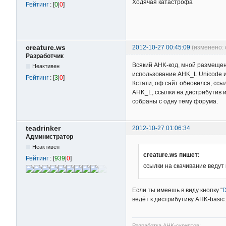
Ходячая катастрофа
Рейтинг
: [
0
|
0
]
        throw Exception
    if !numBytesRead

        throw Exception
creature.ws
2012-10-27 00:45:09
(изменено: 
    return (type = "Str
Разработчик
        ? StrGet(&buf, 
Всякий AHK-код, мной размеще
Неактивен
        : NumGet(buf, t
использование AHK_L Unicode и
Рейтинг
: [
3
|
0
]
}

Кстати, оф.сайт обновился, ссы
AHK_L, ссылки на дистрибутив
ProcessWriteMemory(data
собраны с одну тему форума.
    VarSetCapacity(buf,
    (type = "Str")

        ? StrPut(data, 
teadrinker
2012-10-27 01:06:34
        : NumPut(data, 
Администратор
Неактивен
    Process Exist, %pro
creature.ws пишет:
Рейтинг
: [
939
|
0
]
    if !processID := Er
ссылки на скачивание ведут
        throw Exception
    if !processHandle :
Если ты имеешь в виду кнопку "
D
        throw Exception
ведёт к дистрибутиву AHK-basic.
    result := DllCall("
Разработка AHK-скриптов: