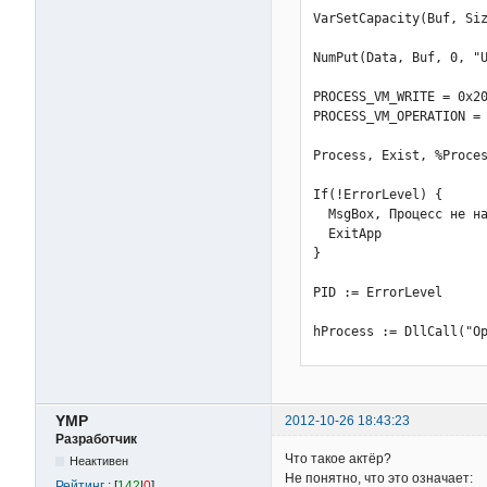
VarSetCapacity(Buf, Siz
NumPut(Data, Buf, 0, "U
PROCESS_VM_WRITE = 0x20
PROCESS_VM_OPERATION = 
Process, Exist, %Proces
If(!ErrorLevel) {

  MsgBox, Процесс не на
  ExitApp

}

PID := ErrorLevel      
hProcess := DllCall("Op
                       
                       
If(!hProcess) {

  MsgBox, Не удалось от
YMP
2012-10-26 18:43:23
  ExitApp

Разработчик
}

Что такое актёр?
Неактивен
Не понятно, что это означает:
Рейтинг
: [
142
|
0
]