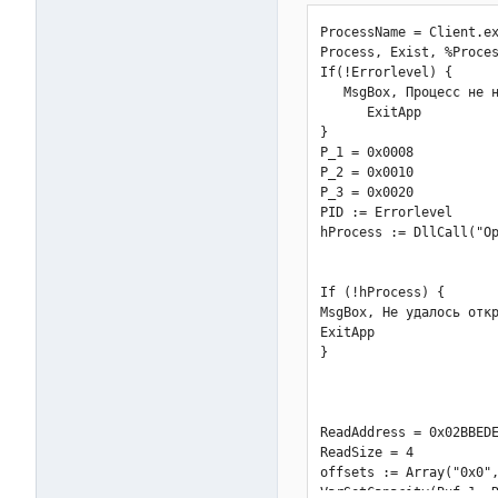
ProcessName = Client.ex
Process, Exist, %Proces
If(!Errorlevel) {

   MsgBox, Процесс не н
      ExitApp

}

P_1 = 0x0008

P_2 = 0x0010

P_3 = 0x0020

PID := Errorlevel

hProcess := DllCall("Op
                       
                       
If (!hProcess) {

MsgBox, Не удалось откр
ExitApp

}

ReadAddress = 0x02BBEDE
ReadSize = 4           
offsets := Array("0x0",
VarSetCapacity(Buf_1, R