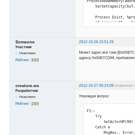
ProcessReadMemory(addre
    VarSetCapacity(buf,
    Process Exist, %pro
    if !processID := Er
        throw Exception
    if !processHandle :
Someone
2012-10-26 23:51:29
        throw Exception
Участник
Может адрес все таки [[0x00B7CD
Неактивен
    result := DllCall(
адресу 0x00B7CD98, прибавляем
Рейтинг
: [
0
|
0
]
    if !DllCall("CloseH
        throw Exception
    if !result

creature.ws
2012-10-27 00:23:09
(изменено: 
        throw Exception
Разработчик
Упреждая вопрос
Неактивен
    if !numBytesRead

Рейтинг
: [
3
|
0
]
        throw Exception
F1::

    return (type = "Str
    Try

        ? StrGet(&buf, 
        SetActorHP(99)

        : NumGet(buf, t
    Catch e

}

        MsgBox,, Error,