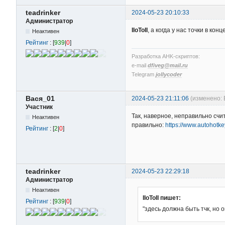
teadrinker
2024-05-23 20:10:33
Администратор
IIoToII
, а когда у нас точки в к
Неактивен
Рейтинг
: [
939
|
0
]
Разработка AHK-скриптов:
e-mail
dfiveg@mail.ru
Telegram
jollycoder
Вася_01
2024-05-23 21:11:06
(изменено: 
Участник
Так, наверное, неправильно счит
Неактивен
правильно:
https://www.autohotk
Рейтинг
: [
2
|
0
]
teadrinker
2024-05-23 22:29:18
Администратор
Неактивен
IIoToII пишет:
Рейтинг
: [
939
|
0
]
"здесь должна быть тчк, но 