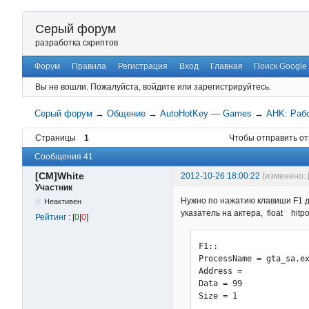
Серый форум
разработка скриптов
Форум
Правила
Регистрация
Вход
Главная
Поиск Google
Вы не вошли.
Пожалуйста, войдите или зарегистрируйтесь.
Серый форум
→
Общение
→
AutoHotKey — Games
→
AHK: Раб
Страницы
1
Чтобы отправить от
Сообщения 41
[CM]White
2012-10-26 18:00:22
(изменено: 
Участник
Нужно по нажатию клавиши F1 д
Неактивен
указатель на актера, float hitpoi
Рейтинг
: [
0
|
0
]
F1::

ProcessName = gta_sa.ex
Address =   

Data = 99             

Size = 1               