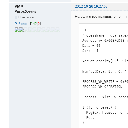
YMP
2012-10-26 19:27:05
Разработчик
Ну, если я всё правильно понял, 
Неактивен
Рейтинг
: [
142
|
0
]
F1::

ProcessName = gta_sa.ex
Address := 0x00B7CD98 +
Data = 99             

Size = 4               
VarSetCapacity(Buf, Siz
NumPut(Data, Buf, 0, "F
PROCESS_VM_WRITE = 0x20
PROCESS_VM_OPERATION = 
Process, Exist, %Proces
If(!ErrorLevel) {

  MsgBox, Процесс не на
  Return

}
