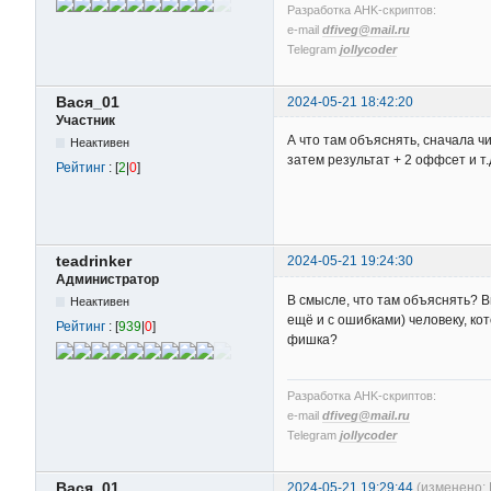
Разработка AHK-скриптов:
e-mail
dfiveg@mail.ru
Telegram
jollycoder
Вася_01
2024-05-21 18:42:20
Участник
А что там объяснять, сначала ч
Неактивен
затем результат + 2 оффсет и т.
Рейтинг
: [
2
|
0
]
teadrinker
2024-05-21 19:24:30
Администратор
В смысле, что там объяснять? 
Неактивен
ещё и с ошибками) человеку, кот
Рейтинг
: [
939
|
0
]
фишка?
Разработка AHK-скриптов:
e-mail
dfiveg@mail.ru
Telegram
jollycoder
Вася_01
2024-05-21 19:29:44
(изменено: 