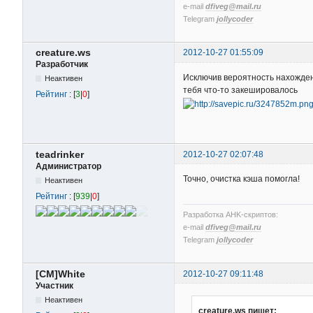
e-mail
dfiveg@mail.ru
Telegram
jollycoder
creature.ws
2012-10-27 01:55:09
Разработчик
Исключив вероятность нахожден
Неактивен
тебя что-то закешировалось
Рейтинг
: [
3
|
0
]
teadrinker
2012-10-27 02:07:48
Администратор
Точно, очистка кэша помогла!
Неактивен
Рейтинг
: [
939
|
0
]
Разработка AHK-скриптов:
e-mail
dfiveg@mail.ru
Telegram
jollycoder
[CM]White
2012-10-27 09:11:48
Участник
Неактивен
creature.ws пишет: