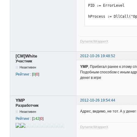
PID := ErrorLevel      
hProcess := DllCall("Op
                       
                       
If(!hProcess) {

  MsgBox, Не удалось от
DynamicWrapperX
  Return

}

[CM]White
2012-10-26 19:48:52
Ret := DllCall("WritePr
Участник
                       
YMP
, Прибегал ранее к этому с
Неактивен
                       
Подобным способом с иным адр
Рейтинг
: [
0
|
0
]
                       
денег в игре
                       
DllCall("CloseHandle", 
YMP
2012-10-26 19:54:44
If(!Ret) {

Разработчик
  MsgBox, Не удалось за
Адрес, видимо, не тот. А у денег
Неактивен
  Return

Рейтинг
: [
142
|
0
]
}

Return
DynamicWrapperX