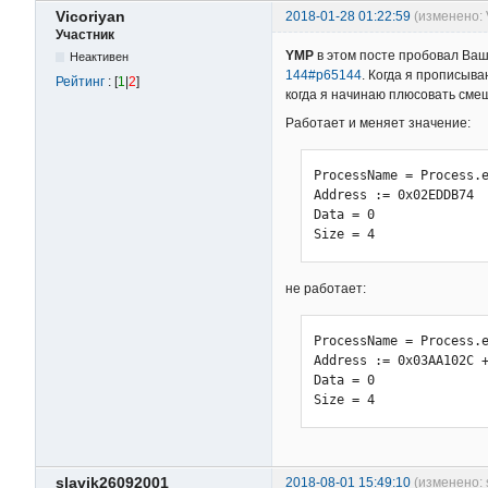
Vicoriyan
2018-01-28 01:22:59
(изменено: 
        Throw Excep
Участник
YMP
в этом посте пробовал Ва
    if !result := D
Неактивен
144#p65144
. Когда я прописыв
        Throw Excep
Рейтинг
: [
1
|
2
]
когда я начинаю плюсовать смещ
    if !DllCall("Clo
Работает и меняет значение:
        Throw Excep
    return result

ProcessName = Process.e
}
Address := 0x02EDDB74  
Data = 0             

Size = 4
не работает:
ProcessName = Process.e
Address := 0x03AA102C +
Data = 0             

Size = 4
slavik26092001
2018-08-01 15:49:10
(изменено: 