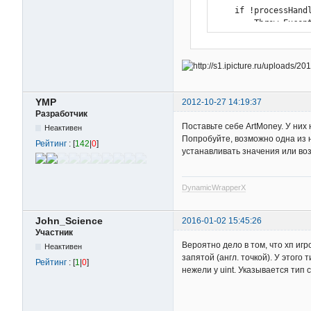
    if !processHand
        Throw Excep
    if !DllCall("Re
        Throw Excep
    if !DllCall("Clo
        Throw Excep
YMP
2012-10-27 14:19:37
Разработчик
    if !numBytesRead
Поставьте себе ArtMoney. У них 
Неактивен
        Throw Excep
Попробуйте, возможно одна из 
Рейтинг
: [
142
|
0
]
устанавливать значения или воз
    return NumGet(MV
}

DynamicWrapperX
WriteMemory(data, a
{

John_Science
2016-01-02 15:45:26
    VarSetCapacity(b
Участник
    NumPut(data, buf
Вероятно дело в том, что хп игр
Неактивен
запятой (англ. точкой). У этого
    Process, Exist, 
Рейтинг
: [
1
|
0
]
нежели у uint. Указывается тип
    if !processID :=
        Throw Excep
    if !processHand