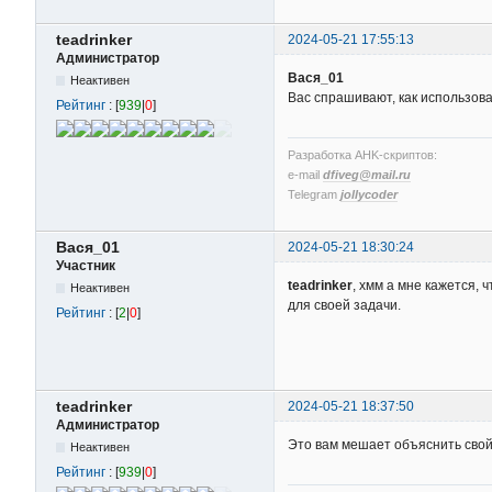
teadrinker
2024-05-21 17:55:13
Администратор
Вася_01
Неактивен
Вас спрашивают, как использова
Рейтинг
: [
939
|
0
]
Разработка AHK-скриптов:
e-mail
dfiveg@mail.ru
Telegram
jollycoder
Вася_01
2024-05-21 18:30:24
Участник
teadrinker
, хмм а мне кажется,
Неактивен
для своей задачи.
Рейтинг
: [
2
|
0
]
teadrinker
2024-05-21 18:37:50
Администратор
Это вам мешает объяснить свой
Неактивен
Рейтинг
: [
939
|
0
]