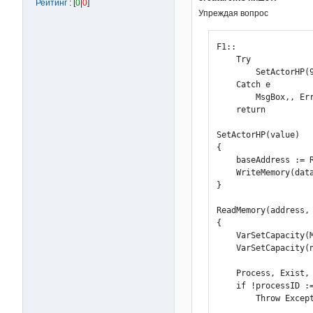
Рейтинг
: [
0
|
0
]
Упреждая вопрос
F1::

    Try

        SetActorHP(9
    Catch e

        MsgBox,, Err
    return

SetActorHP(value)

{

    baseAddress := 
    WriteMemory(dat
}

ReadMemory(address,
{

    VarSetCapacity(M
    VarSetCapacity(n
    Process, Exist, 
    if !processID :=
        Throw Excep