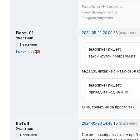
Разработка AHK-скриптов:
e-mail
dfiveg@mail.ru
Telegram
jollycoder
Вася_01
2024-05-21 20:09:33
(изменено: 
Участник
Неактивен
teadrinker пишет:
Рейтинг
: [
2
|
0
]
такой крутой программист
М-да уж, никак не считаю себя 
teadrinker пишет:
приведите код на AHK
О не, только не за просто так.
IIoToII
2024-05-23 14:43:16
(изменено: I
Участник
Похоже разобрался в чем проб
Неактивен