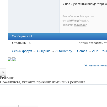
У нас и участники иногда "теряю
Разработка AHK-скриптов:
e-mail
dfiveg@mail.ru
Telegram
jollycoder
Сообщения 41
Страницы
1
Чтобы отправить от
Серый форум
→
Общение
→
AutoHotKey — Games
→
AHK: Раб
Условия исполь
×
Рейтинг
Пожалуйста, укажите причину изменения рейтинга