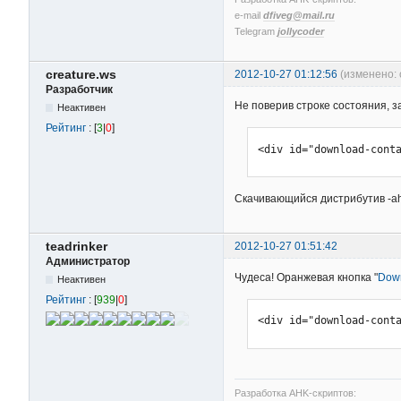
    if !DllCall("CloseH
e-mail
dfiveg@mail.ru
        throw Exception
Telegram
jollycoder
    if !result

creature.ws
2012-10-27 01:12:56
(изменено: 
        throw Exception
Разработчик
Не поверив строке состояния, за
Неактивен
    return result

}
Рейтинг
: [
3
|
0
]
<div id="download-cont
Скачивающийся дистрибутив -ahk
teadrinker
2012-10-27 01:51:42
Администратор
Чудеса! Оранжевая кнопка "
Down
Неактивен
Рейтинг
: [
939
|
0
]
<div id="download-cont
Разработка AHK-скриптов: