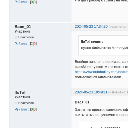
кто дать рабочую ссылку на нее, 
Рейтинг
: [
0
|
0
]
Вася_01
2024-05-23 17:34:30
(изменено: 
Участник
Неактивен
IIoToII пишет:
Рейтинг
: [
2
|
0
]
нужна библиотека MemoryM
Вообще ничего не понимаю, зач
classMemory еще. А так может во
https://www.autohotkey.com/boar
пользоваться библиотеками.
IIoToII
2024-05-23 19:49:11
(изменено: I
Участник
Вася_01
Неактивен
Рейтинг
: [
0
|
0
]
Затем что простое сложение офс
считывать и получаемое значен