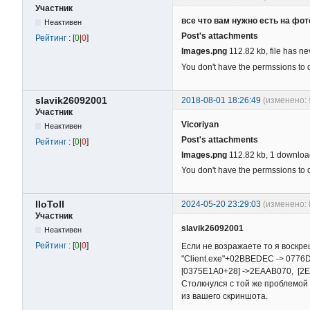
Участник
все что вам нужно есть на фот
Неактивен
Post's attachments
Рейтинг
: [
0
|
0
]
Images.png
112.82 kb, file has 
You don't have the permssions to 
slavik26092001
2018-08-01 18:26:49
(изменено: 
Участник
Vicoriyan
Неактивен
Post's attachments
Рейтинг
: [
0
|
0
]
Images.png
112.82 kb, 1 downloa
You don't have the permssions to 
IIoToII
2024-05-20 23:29:03
(изменено: I
Участник
slavik26092001
Неактивен
Рейтинг
: [
0
|
0
]
Если не возражаете то я воскре
"Client.exe"+02BBEDEC -> 077
[0375E1A0+28] ->2EAAB070, [
Cтолкнулся с той же проблемой 
из вашего скриншота.