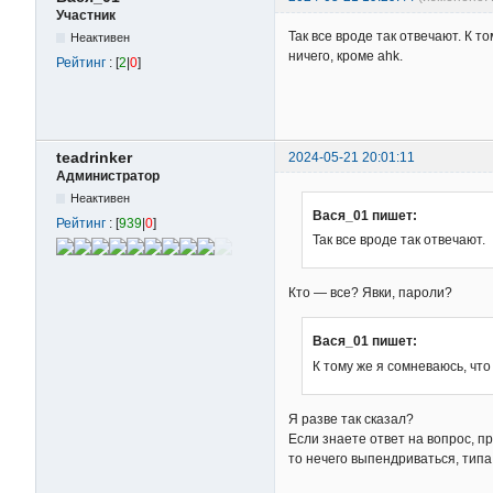
Участник
Так все вроде так отвечают. К т
Неактивен
ничего, кроме ahk.
Рейтинг
: [
2
|
0
]
teadrinker
2024-05-21 20:01:11
Администратор
Неактивен
Вася_01 пишет:
Рейтинг
: [
939
|
0
]
Так все вроде так отвечают.
Кто — все? Явки, пароли?
Вася_01 пишет:
К тому же я сомневаюсь, что
Я разве так сказал?
Если знаете ответ на вопрос, п
то нечего выпендриваться, типа