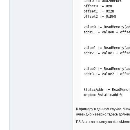
addr0 := 0x02BBEDEC

offset0 := 0x0

offset1 := 0x28

offset2 := 0xDF8

value0 := ReadMemory(ad
addr1 := value0 + offse
value1 := ReadMemory(ad
addr2 := value1 + offse
value2 := ReadMemory(ad
addr3 := value2 + offse
StaticAddr := ReadMemor
msgbox %staticaddr%
К примеру в данном случае знач
очевидно неверно "здесь должна
PS А вот за ссылку на classMemo