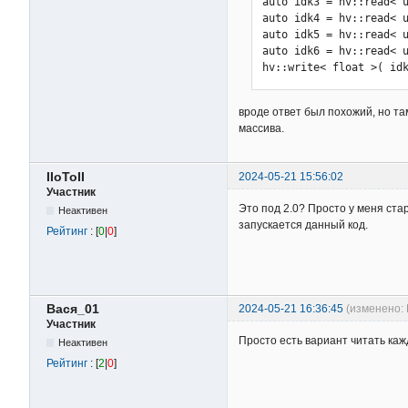
auto idk3 = hv::read< u
auto idk4 = hv::read< u
auto idk5 = hv::read< u
auto idk6 = hv::read< u
hv::write< float >( id
вроде ответ был похожий, но та
массива.
IIoToII
2024-05-21 15:56:02
Участник
Это под 2.0? Просто у меня ста
Неактивен
запускается данный код.
Рейтинг
: [
0
|
0
]
Вася_01
2024-05-21 16:36:45
(изменено: 
Участник
Просто есть вариант читать ка
Неактивен
Рейтинг
: [
2
|
0
]