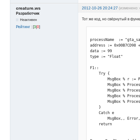
creature.ws
2012-10-26 20:24:27
(изменено: 
Разработчик
Тот же код, но свёрнутый в функ
Неактивен
Рейтинг
: [
3
|
0
]
processName  := "gta_sa
address := 0x00B7CD98 +
data := 99

type := "Float"

F1::

    Try {

        MsgBox % r := P
        MsgBox % Proces
        MsgBox % Proces
        MsgBox % Proces
        MsgBox % Proces
    }

    Catch e

        MsgBox,, Error,
    return
