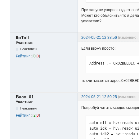
for i in offsets

{

При запуске упорно выдает сооб
Ret_1 := DllCall("ReadP
Может кто объяснить что я дела
                       
указатели?
                       
                       
IIoToII
2024-05-21 12:38:56
(изменено: I
                       
Участник
If(!Ret_1) {

Если ввожу просто:
      MsgBox, Не удалос
Неактивен
      ExitApp

Рейтинг
: [
0
|
0
]
Address := 0x02BBEDEC 
то считывается адрес 0x02BBE
Вася_01
2024-05-21 12:50:25
(изменено: 
Участник
Попробуй читать каждое смещен
Неактивен
Рейтинг
: [
2
|
0
]
auto off = hv::read< ui
auto idk = hv::read< ui
auto idk2 = hv::read< u