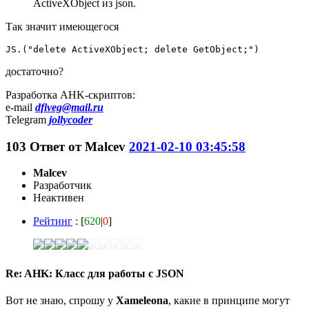
ActiveXObject из json.
Так значит имеющегося
JS.("delete ActiveXObject; delete GetObject;")
достаточно?
Разработка AHK-скриптов:
e-mail
dfiveg@mail.ru
Telegram
jollycoder
103
Ответ от
Malcev
2021-02-10 03:45:58
Malcev
Разработчик
Неактивен
Рейтинг
: [
620
|
0
]
Re: AHK: Класс для работы с JSON
Вот не знаю, спрошу у
Xameleona
, какие в принципе могут