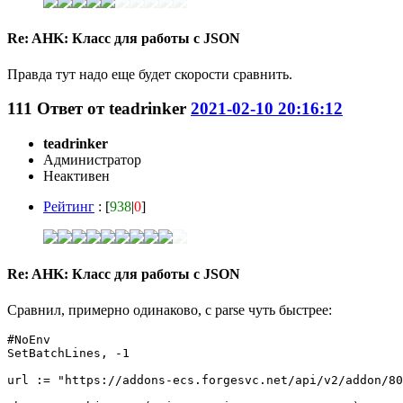
Re: AHK: Класс для работы с JSON
Правда тут надо еще будет скорости сравнить.
111
Ответ от
teadrinker
2021-02-10 20:16:12
teadrinker
Администратор
Неактивен
Рейтинг
: [
938
|
0
]
Re: AHK: Класс для работы с JSON
Сравнил, примерно одинаково, с parse чуть быстрее:
#NoEnv

SetBatchLines, -1

url := "https://addons-ecs.forgesvc.net/api/v2/addon/80