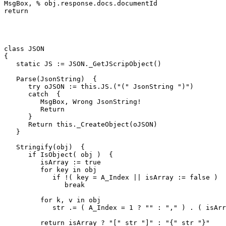
MsgBox, % obj.response.docs.documentId

return

class JSON

{

   static JS := JSON._GetJScripObject()

   Parse(JsonString)  {

      try oJSON := this.JS.("(" JsonString ")")

      catch  {

         MsgBox, Wrong JsonString!

         Return

      }

      Return this._CreateObject(oJSON)

   }

   Stringify(obj)  {

      if IsObject( obj )  {

         isArray := true

         for key in obj

            if !( key = A_Index || isArray := false )

               break

         for k, v in obj

            str .= ( A_Index = 1 ? "" : "," ) . ( isArr
         return isArray ? "[" str "]" : "{" str "}"
