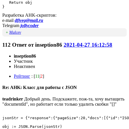
   Return obj

}
Разработка AHK-скриптов:
e-mail
dfiveg@mail.ru
Telegram
jollycoder
+
Malcev
112
Ответ от
inseption86
2021-04-27 16:12:58
inseption86
Участник
Неактивен
Рейтинг
: [
11
|
2
]
Re: AHK: Класс для работы с JSON
teadrinker
Добрый день. Подскажите, пож-та, хочу вытащить
"documentId", но работает если только удалить скобки "[]"
jsonStr = {"response":{"pageSize":20,"docs":[{"id":"ISO
obj := JSON.Parse(jsonStr)
