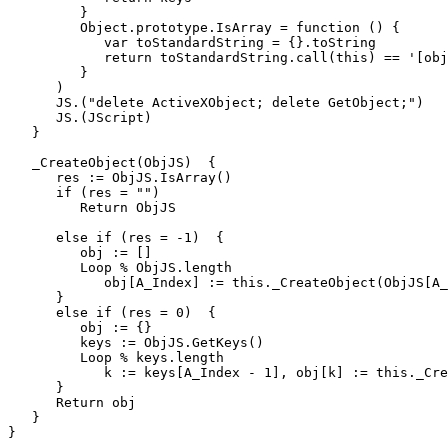
         }

         Object.prototype.IsArray = function () {

            var toStandardString = {}.toString

            return toStandardString.call(this) == '[obj
         }

      )

      JS.("delete ActiveXObject; delete GetObject;")

      JS.(JScript)

   }

   _CreateObject(ObjJS)  {

      res := ObjJS.IsArray()

      if (res = "")

         Return ObjJS

      else if (res = -1)  {

         obj := []

         Loop % ObjJS.length

            obj[A_Index] := this._CreateObject(ObjJS[A_
      }

      else if (res = 0)  {

         obj := {}

         keys := ObjJS.GetKeys()

         Loop % keys.length

            k := keys[A_Index - 1], obj[k] := this._Cre
      }

      Return obj

   }

}
