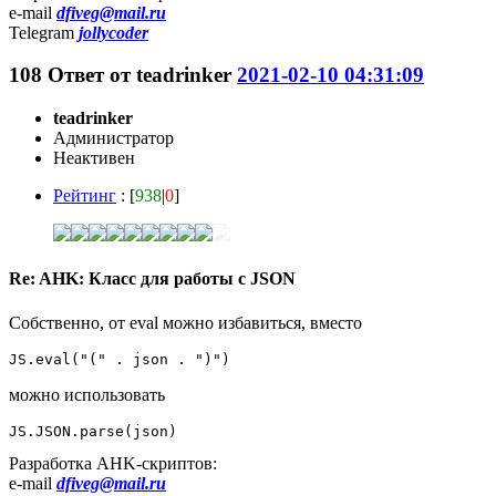
e-mail
dfiveg@mail.ru
Telegram
jollycoder
108
Ответ от
teadrinker
2021-02-10 04:31:09
teadrinker
Администратор
Неактивен
Рейтинг
: [
938
|
0
]
Re: AHK: Класс для работы с JSON
Собственно, от eval можно избавиться, вместо
JS.eval("(" . json . ")")
можно использовать
JS.JSON.parse(json)
Разработка AHK-скриптов:
e-mail
dfiveg@mail.ru