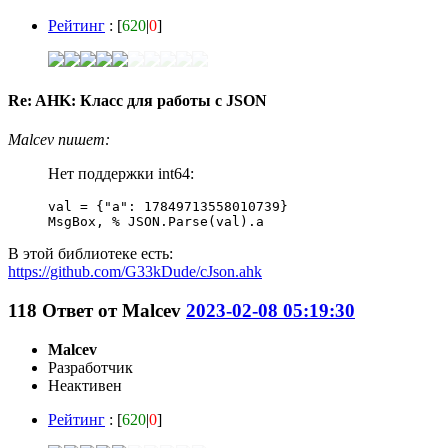
Рейтинг
: [
620
|
0
]
Re: AHK: Класс для работы с JSON
Malcev пишет:
Нет поддержки int64:
val = {"a": 17849713558010739}

MsgBox, % JSON.Parse(val).a
В этой библиотеке есть:
https://github.com/G33kDude/cJson.ahk
118
Ответ от
Malcev
2023-02-08 05:19:30
Malcev
Разработчик
Неактивен
Рейтинг
: [
620
|
0
]