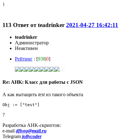
)

113
Ответ от
teadrinker
2021-04-27 16:42:11
teadrinker
Администратор
Неактивен
Рейтинг
: [
938
|
0
]
Re: AHK: Класс для работы с JSON
А как вытащить
test
из такого объекта
Obj := ["test"]
?
Разработка AHK-скриптов:
e-mail
dfiveg@mail.ru
Telegram
jollycoder