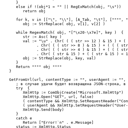
      }

      else if !(obj*1 = "" || RegExMatch(obj, "\s"))

         return obj

      for k, v in [["\", "\\"], [A_Tab, "\t"], ["""", "
         obj := StrReplace( obj, v[1], v[2] )

      while RegexMatch( obj, "[^\x20-\x7e]", key )  {

         str := Asc( key )

         val := "\u" . Chr( ( ( str >> 12 ) & 15 ) + ( 
               . Chr( ( ( str >> 8 ) & 15 ) + ( ( ( str
               . Chr( ( ( str >> 4 ) & 15 ) + ( ( ( str
               . Chr( ( str & 15 ) + ( ( str & 15 ) < 1
         obj := StrReplace(obj, key, val)

      }

      Return """" obj """"

   }

   GetFromUrl(url, contentType := "", userAgent := "", 
      ; в случае удачи будет возвращена JSON-строка, в 
      try  {

         XmlHttp := ComObjCreate("Microsoft.XmlHttp")

         XmlHttp.Open("GET", url, false)

         ( contentType && XmlHttp.SetRequestHeader("Con
         ( userAgent && XmlHttp.SetRequestHeader("User-
         XmlHttp.Send(body)

      }

      catch e

         Return ["Error!`n" . e.Message]

      status := XmlHttp.Status
