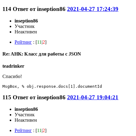
114
Ответ от
inseption86
2021-04-27 17:24:39
inseption86
Участник
Неактивен
Рейтинг
: [
11
|
2
]
Re: AHK: Класс для работы с JSON
teadrinker
Cпасибо!
MsgBox, % obj.response.docs[1].documentId
115
Ответ от
inseption86
2021-04-27 19:04:21
inseption86
Участник
Неактивен
Рейтинг
: [
11
|
2
]