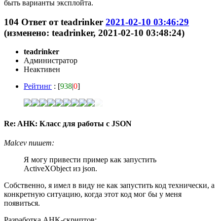
быть варианты эксплойта.
104
Ответ от
teadrinker
2021-02-10 03:46:29
(изменено: teadrinker, 2021-02-10 03:48:24)
teadrinker
Администратор
Неактивен
Рейтинг
: [
938
|
0
]
Re: AHK: Класс для работы с JSON
Malcev пишет:
Я могу привести пример как запустить
ActiveXObject из json.
Собственно, я имел в виду не как запустить код технически, а
конкретную ситуацию, когда этот код мог бы у меня
появиться.
Разработка AHK-скриптов: