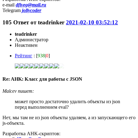
e-mail
dfiveg@mail.ru
Telegram
jollycoder
105
Ответ от
teadrinker
2021-02-10 03:52:12
teadrinker
Администратор
Неактивен
Рейтинг
: [
938
|
0
]
Re: AHK: Класс для работы с JSON
Malcev пишет:
может просто достаточно удалить объекты из json
перед выполнением eval?
Нет, мы там не из json объекты удаляем, а из запускающего его
js-объекта.
Разработка AHK-скриптов: