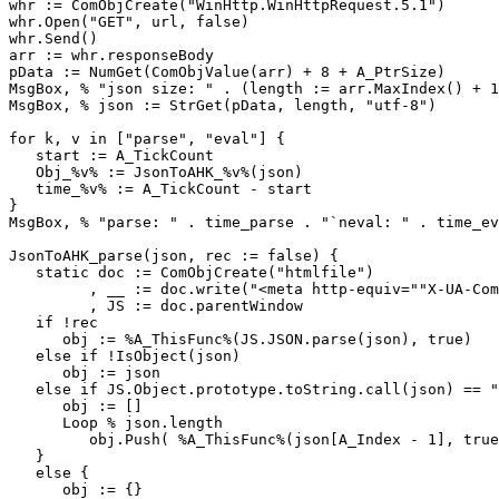
whr := ComObjCreate("WinHttp.WinHttpRequest.5.1")

whr.Open("GET", url, false)

whr.Send()

arr := whr.responseBody

pData := NumGet(ComObjValue(arr) + 8 + A_PtrSize)

MsgBox, % "json size: " . (length := arr.MaxIndex() + 1
MsgBox, % json := StrGet(pData, length, "utf-8")

for k, v in ["parse", "eval"] {

   start := A_TickCount

   Obj_%v% := JsonToAHK_%v%(json)

   time_%v% := A_TickCount - start

}

MsgBox, % "parse: " . time_parse . "`neval: " . time_ev
JsonToAHK_parse(json, rec := false) {

   static doc := ComObjCreate("htmlfile")

         , __ := doc.write("<meta http-equiv=""X-UA-Com
         , JS := doc.parentWindow

   if !rec

      obj := %A_ThisFunc%(JS.JSON.parse(json), true)

   else if !IsObject(json)

      obj := json

   else if JS.Object.prototype.toString.call(json) == "
      obj := []

      Loop % json.length

         obj.Push( %A_ThisFunc%(json[A_Index - 1], true
   }

   else {

      obj := {}
