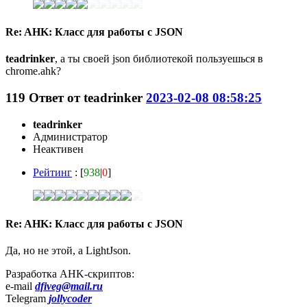
Re: AHK: Класс для работы с JSON
teadrinker
, а ты своей json библиотекой пользуешься в
chrome.ahk?
119
Ответ от
teadrinker
2023-02-08 08:58:25
teadrinker
Администратор
Неактивен
Рейтинг
: [
938
|
0
]
Re: AHK: Класс для работы с JSON
Да, но не этой, а LightJson.
Разработка AHK-скриптов:
e-mail
dfiveg@mail.ru
Telegram
jollycoder