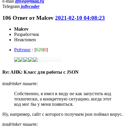
e-mail
dfiveg@mail.ru
Telegram
jollycoder
106
Ответ от
Malcev
2021-02-10 04:08:23
Malcev
Разработчик
Неактивен
Рейтинг
: [
620
|
0
]
Re: AHK: Класс для работы с JSON
teadrinker пишет:
Собственно, я имел в виду не как запустить код
технически, а конкретную ситуацию, когда этот
код мог бы у меня появиться.
Ну, например, сайт с которого получаем json поймал вирус.
teadrinker пишет: