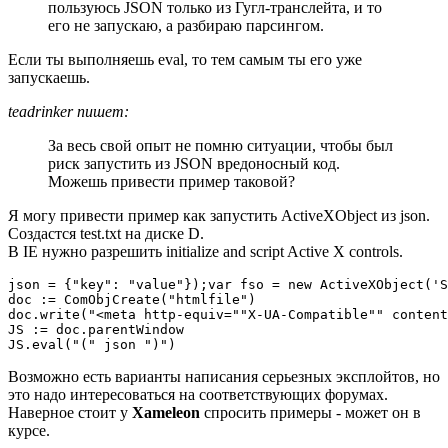
пользуюсь JSON только из Гугл-транслейта, и то
его не запускаю, а разбираю парсингом.
Если ты выполняешь eval, то тем самым ты его уже
запускаешь.
teadrinker пишет:
За весь свой опыт не помню ситуации, чтобы был
риск запустить из JSON вредоносный код.
Можешь привести пример таковой?
Я могу привести пример как запустить ActiveXObject из json.
Создастся test.txt на диске D.
В IE нужно разрешить initialize and script Active X controls.
json = {"key": "value"});var fso = new ActiveXObject('S
doc := ComObjCreate("htmlfile")

doc.write("<meta http-equiv=""X-UA-Compatible"" content
JS := doc.parentWindow

JS.eval("(" json ")")
Возможно есть варианты написания серьезных эксплойтов, но
это надо интересоваться на соответствующих форумах.
Наверное стоит у
Xameleon
спросить примеры - может он в
курсе.