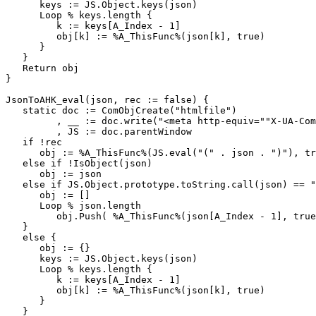
      keys := JS.Object.keys(json)

      Loop % keys.length {

         k := keys[A_Index - 1]

         obj[k] := %A_ThisFunc%(json[k], true)

      }

   }

   Return obj

}

JsonToAHK_eval(json, rec := false) {

   static doc := ComObjCreate("htmlfile")

         , __ := doc.write("<meta http-equiv=""X-UA-Com
         , JS := doc.parentWindow

   if !rec

      obj := %A_ThisFunc%(JS.eval("(" . json . ")"), tr
   else if !IsObject(json)

      obj := json

   else if JS.Object.prototype.toString.call(json) == "
      obj := []

      Loop % json.length

         obj.Push( %A_ThisFunc%(json[A_Index - 1], true
   }

   else {

      obj := {}

      keys := JS.Object.keys(json)

      Loop % keys.length {

         k := keys[A_Index - 1]

         obj[k] := %A_ThisFunc%(json[k], true)

      }

   }
