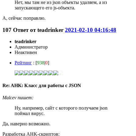
Нет, мы там не из json объекты удаляем, а из
запускающего его js-объекта.
А, сейчас поправлю.
107
Ответ от
teadrinker
2021-02-10 04:16:48
teadrinker
Администратор
Неактивен
Рейтинг
: [
938
|
0
]
Re: AHK: Класс для работы с JSON
Malcev пишет:
Ну, например, сайт с которого получаем json
поймал вирус.
Да, наверно возможно.
Разработка AHK-скриптов: