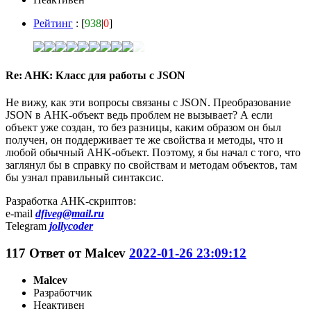
Рейтинг
: [
938
|
0
]
Re: AHK: Класс для работы с JSON
Не вижу, как эти вопросы связаны с JSON. Преобразование
JSON в AHK-объект ведь проблем не вызывает? А если
объект уже создан, то без разницы, каким образом он был
получен, он поддерживает те же свойства и методы, что и
любой обычный AHK-объект. Поэтому, я бы начал с того, что
заглянул бы в справку по свойствам и методам объектов, там
бы узнал правильный синтаксис.
Разработка AHK-скриптов:
e-mail
dfiveg@mail.ru
Telegram
jollycoder
117
Ответ от
Malcev
2022-01-26 23:09:12
Malcev
Разработчик
Неактивен