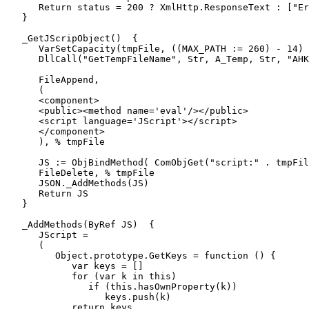
      Return status = 200 ? XmlHttp.ResponseText : ["Er
   }

   _GetJScripObject()  {

      VarSetCapacity(tmpFile, ((MAX_PATH := 260) - 14) 
      DllCall("GetTempFileName", Str, A_Temp, Str, "AHK
      FileAppend,

      (

      <component>

      <public><method name='eval'/></public>

      <script language='JScript'></script>

      </component>

      ), % tmpFile

      JS := ObjBindMethod( ComObjGet("script:" . tmpFil
      FileDelete, % tmpFile

      JSON._AddMethods(JS)

      Return JS

   }

   _AddMethods(ByRef JS)  {

      JScript =

      (

         Object.prototype.GetKeys = function () {

            var keys = []

            for (var k in this)

               if (this.hasOwnProperty(k))

                  keys.push(k)

            return keys
