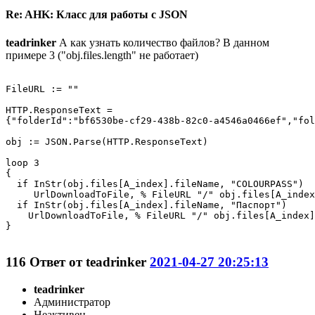
Re: AHK: Класс для работы с JSON
teadrinker
А как узнать количество файлов? В данном
примере 3 ("obj.files.length" не работает)
FileURL := ""

HTTP.ResponseText = 

{"folderId":"bf6530be-cf29-438b-82c0-a4546a0466ef","fol
obj := JSON.Parse(HTTP.ResponseText)

loop 3 

{

  if InStr(obj.files[A_index].fileName, "COLOURPASS")

     UrlDownloadToFile, % FileURL "/" obj.files[A_index
  if InStr(obj.files[A_index].fileName, "Паспорт")

    UrlDownloadToFile, % FileURL "/" obj.files[A_index]
}

116
Ответ от
teadrinker
2021-04-27 20:25:13
teadrinker
Администратор
Неактивен