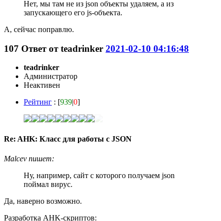
Нет, мы там не из json объекты удаляем, а из
запускающего его js-объекта.
А, сейчас поправлю.
107
Ответ от
teadrinker
2021-02-10 04:16:48
teadrinker
Администратор
Неактивен
Рейтинг
: [
939
|
0
]
Re: AHK: Класс для работы с JSON
Malcev пишет:
Ну, например, сайт с которого получаем json
поймал вирус.
Да, наверно возможно.
Разработка AHK-скриптов: