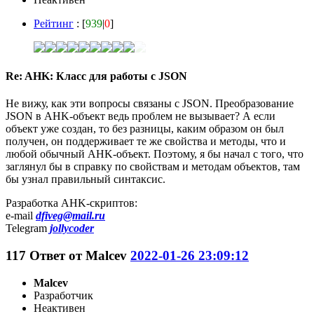
Рейтинг
: [
939
|
0
]
Re: AHK: Класс для работы с JSON
Не вижу, как эти вопросы связаны с JSON. Преобразование
JSON в AHK-объект ведь проблем не вызывает? А если
объект уже создан, то без разницы, каким образом он был
получен, он поддерживает те же свойства и методы, что и
любой обычный AHK-объект. Поэтому, я бы начал с того, что
заглянул бы в справку по свойствам и методам объектов, там
бы узнал правильный синтаксис.
Разработка AHK-скриптов:
e-mail
dfiveg@mail.ru
Telegram
jollycoder
117
Ответ от
Malcev
2022-01-26 23:09:12
Malcev
Разработчик
Неактивен