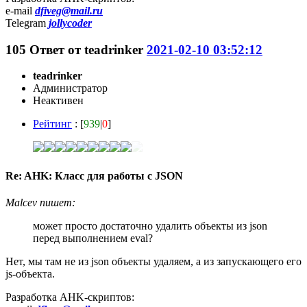
e-mail
dfiveg@mail.ru
Telegram
jollycoder
105
Ответ от
teadrinker
2021-02-10 03:52:12
teadrinker
Администратор
Неактивен
Рейтинг
: [
939
|
0
]
Re: AHK: Класс для работы с JSON
Malcev пишет:
может просто достаточно удалить объекты из json
перед выполнением eval?
Нет, мы там не из json объекты удаляем, а из запускающего его
js-объекта.
Разработка AHK-скриптов: