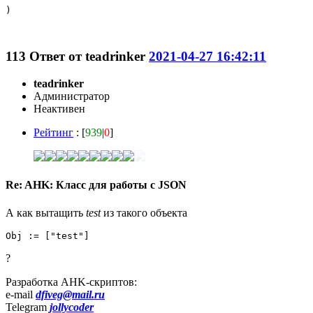
)

113
Ответ от
teadrinker
2021-04-27 16:42:11
teadrinker
Администратор
Неактивен
Рейтинг
: [
939
|
0
]
Re: AHK: Класс для работы с JSON
А как вытащить
test
из такого объекта
Obj := ["test"]
?
Разработка AHK-скриптов:
e-mail
dfiveg@mail.ru
Telegram
jollycoder