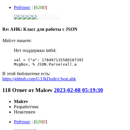
Рейтинг
: [
620
|
0
]
Re: AHK: Класс для работы с JSON
Malcev пишет:
Нет поддержки int64:
val = {"a": 17849713558010739}

MsgBox, % JSON.Parse(val).a
В этой библиотеке есть:
https://github.com/G33kDude/cJson.ahk
118
Ответ от
Malcev
2023-02-08 05:19:30
Malcev
Разработчик
Неактивен
Рейтинг
: [
620
|
0
]