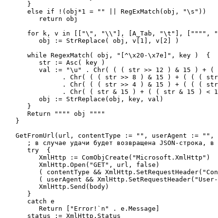
      }

      else if !(obj*1 = "" || RegExMatch(obj, "\s"))

         return obj

      for k, v in [["\", "\\"], [A_Tab, "\t"], ["""", "
         obj := StrReplace( obj, v[1], v[2] )

      while RegexMatch( obj, "[^\x20-\x7e]", key )  {

         str := Asc( key )

         val := "\u" . Chr( ( ( str >> 12 ) & 15 ) + ( 
               . Chr( ( ( str >> 8 ) & 15 ) + ( ( ( str
               . Chr( ( ( str >> 4 ) & 15 ) + ( ( ( str
               . Chr( ( str & 15 ) + ( ( str & 15 ) < 1
         obj := StrReplace(obj, key, val)

      }

      Return """" obj """"

   }

   GetFromUrl(url, contentType := "", userAgent := "", 
      ; в случае удачи будет возвращена JSON-строка, в 
      try  {

         XmlHttp := ComObjCreate("Microsoft.XmlHttp")

         XmlHttp.Open("GET", url, false)

         ( contentType && XmlHttp.SetRequestHeader("Con
         ( userAgent && XmlHttp.SetRequestHeader("User-
         XmlHttp.Send(body)

      }

      catch e

         Return ["Error!`n" . e.Message]

      status := XmlHttp.Status
