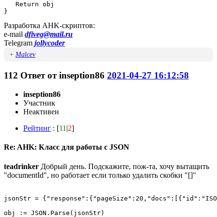
   Return obj

}
Разработка AHK-скриптов:
e-mail
dfiveg@mail.ru
Telegram
jollycoder
+
Malcev
112
Ответ от
inseption86
2021-04-27 16:12:58
inseption86
Участник
Неактивен
Рейтинг
: [
11
|
2
]
Re: AHK: Класс для работы с JSON
teadrinker
Добрый день. Подскажите, пож-та, хочу вытащить
"documentId", но работает если только удалить скобки "[]"
jsonStr = {"response":{"pageSize":20,"docs":[{"id":"ISO
obj := JSON.Parse(jsonStr)
