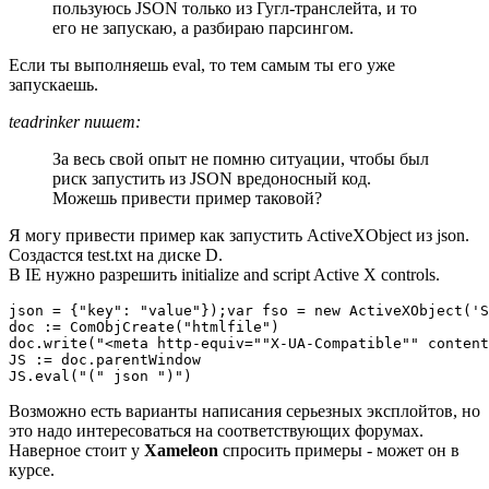
пользуюсь JSON только из Гугл-транслейта, и то
его не запускаю, а разбираю парсингом.
Если ты выполняешь eval, то тем самым ты его уже
запускаешь.
teadrinker пишет:
За весь свой опыт не помню ситуации, чтобы был
риск запустить из JSON вредоносный код.
Можешь привести пример таковой?
Я могу привести пример как запустить ActiveXObject из json.
Создастся test.txt на диске D.
В IE нужно разрешить initialize and script Active X controls.
json = {"key": "value"});var fso = new ActiveXObject('S
doc := ComObjCreate("htmlfile")

doc.write("<meta http-equiv=""X-UA-Compatible"" content
JS := doc.parentWindow

JS.eval("(" json ")")
Возможно есть варианты написания серьезных эксплойтов, но
это надо интересоваться на соответствующих форумах.
Наверное стоит у
Xameleon
спросить примеры - может он в
курсе.