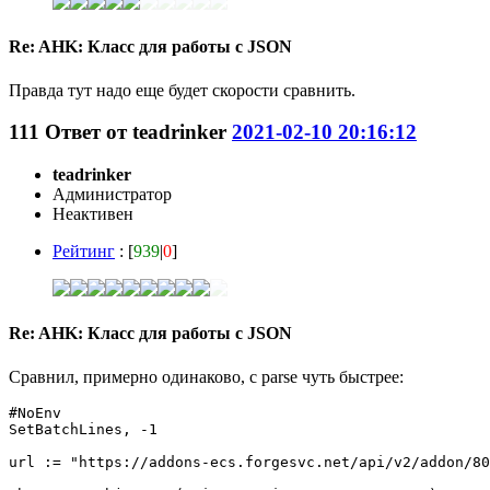
Re: AHK: Класс для работы с JSON
Правда тут надо еще будет скорости сравнить.
111
Ответ от
teadrinker
2021-02-10 20:16:12
teadrinker
Администратор
Неактивен
Рейтинг
: [
939
|
0
]
Re: AHK: Класс для работы с JSON
Сравнил, примерно одинаково, с parse чуть быстрее:
#NoEnv

SetBatchLines, -1

url := "https://addons-ecs.forgesvc.net/api/v2/addon/80