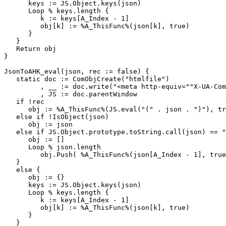
      keys := JS.Object.keys(json)

      Loop % keys.length {

         k := keys[A_Index - 1]

         obj[k] := %A_ThisFunc%(json[k], true)

      }

   }

   Return obj

}

JsonToAHK_eval(json, rec := false) {

   static doc := ComObjCreate("htmlfile")

         , __ := doc.write("<meta http-equiv=""X-UA-Com
         , JS := doc.parentWindow

   if !rec

      obj := %A_ThisFunc%(JS.eval("(" . json . ")"), tr
   else if !IsObject(json)

      obj := json

   else if JS.Object.prototype.toString.call(json) == "
      obj := []

      Loop % json.length

         obj.Push( %A_ThisFunc%(json[A_Index - 1], true
   }

   else {

      obj := {}

      keys := JS.Object.keys(json)

      Loop % keys.length {

         k := keys[A_Index - 1]

         obj[k] := %A_ThisFunc%(json[k], true)

      }

   }
