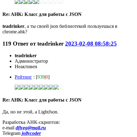
Re: AHK: Класс для работы с JSON
teadrinker
, а ты своей json библиотекой пользуешься в
chrome.ahk?
119
Ответ от
teadrinker
2023-02-08 08:58:25
teadrinker
Администратор
Неактивен
Рейтинг
: [
939
|
0
]
Re: AHK: Класс для работы с JSON
Да, но не этой, а LightJson.
Разработка AHK-скриптов:
e-mail
dfiveg@mail.ru
Telegram
jollycoder