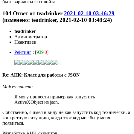
быть варианты эксплойта.
104
Ответ от
teadrinker
2021-02-10 03:46:29
(изменено: teadrinker, 2021-02-10 03:48:24)
teadrinker
Администратор
Неактивен
Рейтинг
: [
939
|
0
]
Re: AHK: Класс для работы с JSON
Malcev пишет:
Я могу привести пример как запустить
ActiveXObject из json.
Собственно, я имел в виду не как запустить код технически, а
конкретную ситуацию, когда этот код мог бы у меня
появиться.
Разработка AHK-скриптов: