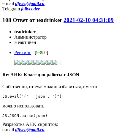
e-mail
dfiveg@mail.ru
Telegram
jollycoder
108
Ответ от
teadrinker
2021-02-10 04:31:09
teadrinker
Администратор
Неактивен
Рейтинг
: [
939
|
0
]
Re: AHK: Класс для работы с JSON
Собственно, от eval можно избавиться, вместо
JS.eval("(" . json . ")")
можно использовать
JS.JSON.parse(json)
Разработка AHK-скриптов:
e-mail
dfiveg@mail.ru