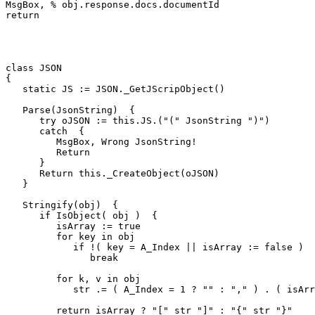
MsgBox, % obj.response.docs.documentId

return

class JSON

{

   static JS := JSON._GetJScripObject()

   Parse(JsonString)  {

      try oJSON := this.JS.("(" JsonString ")")

      catch  {

         MsgBox, Wrong JsonString!

         Return

      }

      Return this._CreateObject(oJSON)

   }

   Stringify(obj)  {

      if IsObject( obj )  {

         isArray := true

         for key in obj

            if !( key = A_Index || isArray := false )

               break

         for k, v in obj

            str .= ( A_Index = 1 ? "" : "," ) . ( isArr
         return isArray ? "[" str "]" : "{" str "}"
