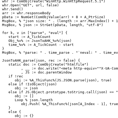
whr := ComObjCreate("WinHttp.WinHttpRequest.5.1")

whr.Open("GET", url, false)

whr.Send()

arr := whr.responseBody

pData := NumGet(ComObjValue(arr) + 8 + A_PtrSize)

MsgBox, % "json size: " . (length := arr.MaxIndex() + 1
MsgBox, % json := StrGet(pData, length, "utf-8")

for k, v in ["parse", "eval"] {

   start := A_TickCount

   Obj_%v% := JsonToAHK_%v%(json)

   time_%v% := A_TickCount - start

}

MsgBox, % "parse: " . time_parse . "`neval: " . time_ev
JsonToAHK_parse(json, rec := false) {

   static doc := ComObjCreate("htmlfile")

         , __ := doc.write("<meta http-equiv=""X-UA-Com
         , JS := doc.parentWindow

   if !rec

      obj := %A_ThisFunc%(JS.JSON.parse(json), true)

   else if !IsObject(json)

      obj := json

   else if JS.Object.prototype.toString.call(json) == "
      obj := []

      Loop % json.length

         obj.Push( %A_ThisFunc%(json[A_Index - 1], true
   }

   else {

      obj := {}
