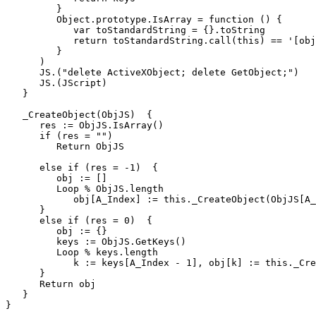
         }

         Object.prototype.IsArray = function () {

            var toStandardString = {}.toString

            return toStandardString.call(this) == '[obj
         }

      )

      JS.("delete ActiveXObject; delete GetObject;")

      JS.(JScript)

   }

   _CreateObject(ObjJS)  {

      res := ObjJS.IsArray()

      if (res = "")

         Return ObjJS

      else if (res = -1)  {

         obj := []

         Loop % ObjJS.length

            obj[A_Index] := this._CreateObject(ObjJS[A_
      }

      else if (res = 0)  {

         obj := {}

         keys := ObjJS.GetKeys()

         Loop % keys.length

            k := keys[A_Index - 1], obj[k] := this._Cre
      }

      Return obj

   }

}
