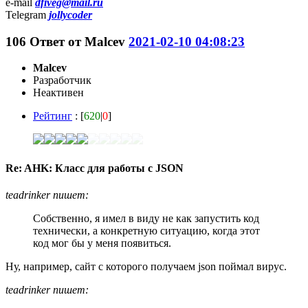
e-mail
dfiveg@mail.ru
Telegram
jollycoder
106
Ответ от
Malcev
2021-02-10 04:08:23
Malcev
Разработчик
Неактивен
Рейтинг
: [
620
|
0
]
Re: AHK: Класс для работы с JSON
teadrinker пишет:
Собственно, я имел в виду не как запустить код
технически, а конкретную ситуацию, когда этот
код мог бы у меня появиться.
Ну, например, сайт с которого получаем json поймал вирус.
teadrinker пишет: