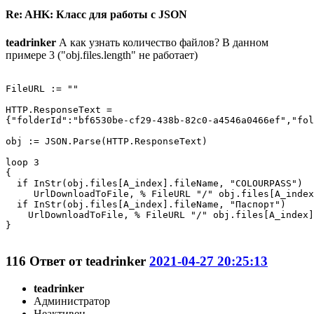
Re: AHK: Класс для работы с JSON
teadrinker
А как узнать количество файлов? В данном
примере 3 ("obj.files.length" не работает)
FileURL := ""

HTTP.ResponseText = 

{"folderId":"bf6530be-cf29-438b-82c0-a4546a0466ef","fol
obj := JSON.Parse(HTTP.ResponseText)

loop 3 

{

  if InStr(obj.files[A_index].fileName, "COLOURPASS")

     UrlDownloadToFile, % FileURL "/" obj.files[A_index
  if InStr(obj.files[A_index].fileName, "Паспорт")

    UrlDownloadToFile, % FileURL "/" obj.files[A_index]
}

116
Ответ от
teadrinker
2021-04-27 20:25:13
teadrinker
Администратор
Неактивен