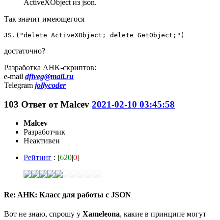
ActiveXObject из json.
Так значит имеющегося
JS.("delete ActiveXObject; delete GetObject;")
достаточно?
Разработка AHK-скриптов:
e-mail
dfiveg@mail.ru
Telegram
jollycoder
103
Ответ от
Malcev
2021-02-10 03:45:58
Malcev
Разработчик
Неактивен
Рейтинг
: [
620
|
0
]
Re: AHK: Класс для работы с JSON
Вот не знаю, спрошу у
Xameleona
, какие в принципе могут