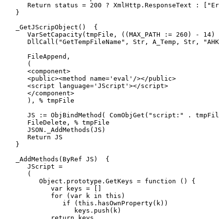
      Return status = 200 ? XmlHttp.ResponseText : ["Er
   }

   _GetJScripObject()  {

      VarSetCapacity(tmpFile, ((MAX_PATH := 260) - 14) 
      DllCall("GetTempFileName", Str, A_Temp, Str, "AHK
      FileAppend,

      (

      <component>

      <public><method name='eval'/></public>

      <script language='JScript'></script>

      </component>

      ), % tmpFile

      JS := ObjBindMethod( ComObjGet("script:" . tmpFil
      FileDelete, % tmpFile

      JSON._AddMethods(JS)

      Return JS

   }

   _AddMethods(ByRef JS)  {

      JScript =

      (

         Object.prototype.GetKeys = function () {

            var keys = []

            for (var k in this)

               if (this.hasOwnProperty(k))

                  keys.push(k)

            return keys
