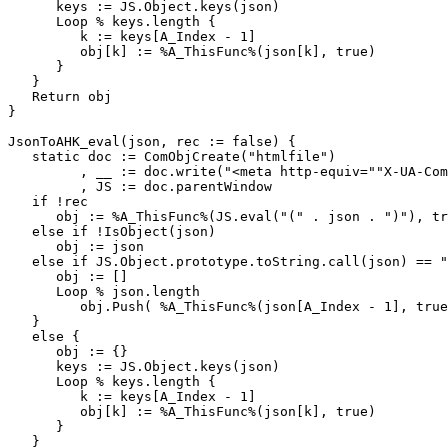
      keys := JS.Object.keys(json)

      Loop % keys.length {

         k := keys[A_Index - 1]

         obj[k] := %A_ThisFunc%(json[k], true)

      }

   }

   Return obj

}

JsonToAHK_eval(json, rec := false) {

   static doc := ComObjCreate("htmlfile")

         , __ := doc.write("<meta http-equiv=""X-UA-Com
         , JS := doc.parentWindow

   if !rec

      obj := %A_ThisFunc%(JS.eval("(" . json . ")"), tr
   else if !IsObject(json)

      obj := json

   else if JS.Object.prototype.toString.call(json) == "
      obj := []

      Loop % json.length

         obj.Push( %A_ThisFunc%(json[A_Index - 1], true
   }

   else {

      obj := {}

      keys := JS.Object.keys(json)

      Loop % keys.length {

         k := keys[A_Index - 1]

         obj[k] := %A_ThisFunc%(json[k], true)

      }

   }
