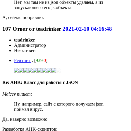
Нет, мы там не из json объекты удаляем, а из
запускающего его js-объекта.
А, сейчас поправлю.
107
Ответ от
teadrinker
2021-02-10 04:16:48
teadrinker
Администратор
Неактивен
Рейтинг
: [
939
|
0
]
Re: AHK: Класс для работы с JSON
Malcev пишет:
Ну, например, сайт с которого получаем json
поймал вирус.
Да, наверно возможно.
Разработка AHK-скриптов: