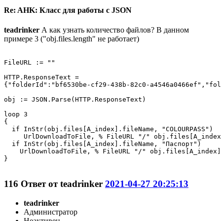
Re: AHK: Класс для работы с JSON
teadrinker
А как узнать количество файлов? В данном
примере 3 ("obj.files.length" не работает)
FileURL := ""

HTTP.ResponseText = 

{"folderId":"bf6530be-cf29-438b-82c0-a4546a0466ef","fol
obj := JSON.Parse(HTTP.ResponseText)

loop 3 

{

  if InStr(obj.files[A_index].fileName, "COLOURPASS")

     UrlDownloadToFile, % FileURL "/" obj.files[A_index
  if InStr(obj.files[A_index].fileName, "Паспорт")

    UrlDownloadToFile, % FileURL "/" obj.files[A_index]
}

116
Ответ от
teadrinker
2021-04-27 20:25:13
teadrinker
Администратор
Неактивен