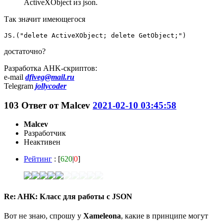
ActiveXObject из json.
Так значит имеющегося
JS.("delete ActiveXObject; delete GetObject;")
достаточно?
Разработка AHK-скриптов:
e-mail
dfiveg@mail.ru
Telegram
jollycoder
103
Ответ от
Malcev
2021-02-10 03:45:58
Malcev
Разработчик
Неактивен
Рейтинг
: [
620
|
0
]
Re: AHK: Класс для работы с JSON
Вот не знаю, спрошу у
Xameleona
, какие в принципе могут