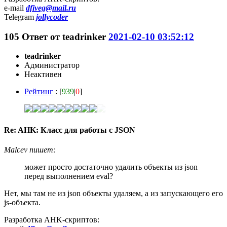
e-mail
dfiveg@mail.ru
Telegram
jollycoder
105
Ответ от
teadrinker
2021-02-10 03:52:12
teadrinker
Администратор
Неактивен
Рейтинг
: [
939
|
0
]
Re: AHK: Класс для работы с JSON
Malcev пишет:
может просто достаточно удалить объекты из json
перед выполнением eval?
Нет, мы там не из json объекты удаляем, а из запускающего его
js-объекта.
Разработка AHK-скриптов: