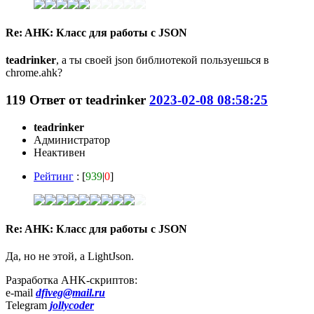
Re: AHK: Класс для работы с JSON
teadrinker
, а ты своей json библиотекой пользуешься в
chrome.ahk?
119
Ответ от
teadrinker
2023-02-08 08:58:25
teadrinker
Администратор
Неактивен
Рейтинг
: [
939
|
0
]
Re: AHK: Класс для работы с JSON
Да, но не этой, а LightJson.
Разработка AHK-скриптов:
e-mail
dfiveg@mail.ru
Telegram
jollycoder