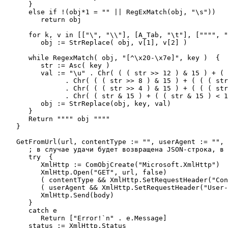
      }

      else if !(obj*1 = "" || RegExMatch(obj, "\s"))

         return obj

      for k, v in [["\", "\\"], [A_Tab, "\t"], ["""", "
         obj := StrReplace( obj, v[1], v[2] )

      while RegexMatch( obj, "[^\x20-\x7e]", key )  {

         str := Asc( key )

         val := "\u" . Chr( ( ( str >> 12 ) & 15 ) + ( 
               . Chr( ( ( str >> 8 ) & 15 ) + ( ( ( str
               . Chr( ( ( str >> 4 ) & 15 ) + ( ( ( str
               . Chr( ( str & 15 ) + ( ( str & 15 ) < 1
         obj := StrReplace(obj, key, val)

      }

      Return """" obj """"

   }

   GetFromUrl(url, contentType := "", userAgent := "", 
      ; в случае удачи будет возвращена JSON-строка, в 
      try  {

         XmlHttp := ComObjCreate("Microsoft.XmlHttp")

         XmlHttp.Open("GET", url, false)

         ( contentType && XmlHttp.SetRequestHeader("Con
         ( userAgent && XmlHttp.SetRequestHeader("User-
         XmlHttp.Send(body)

      }

      catch e

         Return ["Error!`n" . e.Message]

      status := XmlHttp.Status
