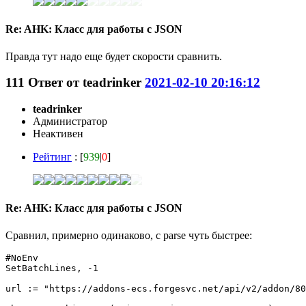
Re: AHK: Класс для работы с JSON
Правда тут надо еще будет скорости сравнить.
111
Ответ от
teadrinker
2021-02-10 20:16:12
teadrinker
Администратор
Неактивен
Рейтинг
: [
939
|
0
]
Re: AHK: Класс для работы с JSON
Сравнил, примерно одинаково, с parse чуть быстрее:
#NoEnv

SetBatchLines, -1

url := "https://addons-ecs.forgesvc.net/api/v2/addon/80