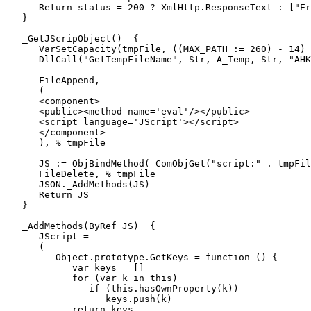
      Return status = 200 ? XmlHttp.ResponseText : ["Er
   }

   _GetJScripObject()  {

      VarSetCapacity(tmpFile, ((MAX_PATH := 260) - 14) 
      DllCall("GetTempFileName", Str, A_Temp, Str, "AHK
      FileAppend,

      (

      <component>

      <public><method name='eval'/></public>

      <script language='JScript'></script>

      </component>

      ), % tmpFile

      JS := ObjBindMethod( ComObjGet("script:" . tmpFil
      FileDelete, % tmpFile

      JSON._AddMethods(JS)

      Return JS

   }

   _AddMethods(ByRef JS)  {

      JScript =

      (

         Object.prototype.GetKeys = function () {

            var keys = []

            for (var k in this)

               if (this.hasOwnProperty(k))

                  keys.push(k)

            return keys
