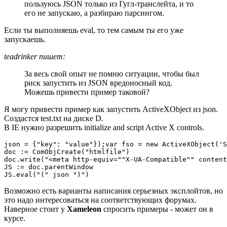
пользуюсь JSON только из Гугл-транслейта, и то
его не запускаю, а разбираю парсингом.
Если ты выполняешь eval, то тем самым ты его уже
запускаешь.
teadrinker пишет:
За весь свой опыт не помню ситуации, чтобы был
риск запустить из JSON вредоносный код.
Можешь привести пример таковой?
Я могу привести пример как запустить ActiveXObject из json.
Создастся test.txt на диске D.
В IE нужно разрешить initialize and script Active X controls.
json = {"key": "value"});var fso = new ActiveXObject('S
doc := ComObjCreate("htmlfile")

doc.write("<meta http-equiv=""X-UA-Compatible"" content
JS := doc.parentWindow

JS.eval("(" json ")")
Возможно есть варианты написания серьезных эксплойтов, но
это надо интересоваться на соответствующих форумах.
Наверное стоит у
Xameleon
спросить примеры - может он в
курсе.