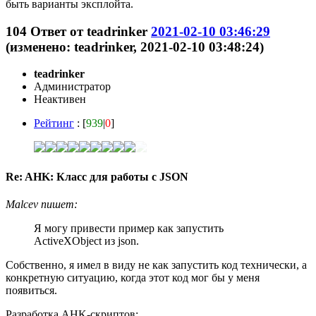
быть варианты эксплойта.
104
Ответ от
teadrinker
2021-02-10 03:46:29
(изменено: teadrinker, 2021-02-10 03:48:24)
teadrinker
Администратор
Неактивен
Рейтинг
: [
939
|
0
]
Re: AHK: Класс для работы с JSON
Malcev пишет:
Я могу привести пример как запустить
ActiveXObject из json.
Собственно, я имел в виду не как запустить код технически, а
конкретную ситуацию, когда этот код мог бы у меня
появиться.
Разработка AHK-скриптов: