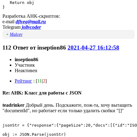
   Return obj

}
Разработка AHK-скриптов:
e-mail
dfiveg@mail.ru
Telegram
jollycoder
+
Malcev
112
Ответ от
inseption86
2021-04-27 16:12:58
inseption86
Участник
Неактивен
Рейтинг
: [
11
|
2
]
Re: AHK: Класс для работы с JSON
teadrinker
Добрый день. Подскажите, пож-та, хочу вытащить
"documentId", но работает если только удалить скобки "[]"
jsonStr = {"response":{"pageSize":20,"docs":[{"id":"ISO
obj := JSON.Parse(jsonStr)
