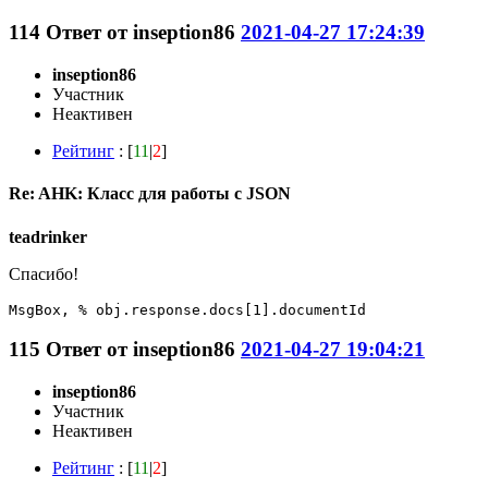
114
Ответ от
inseption86
2021-04-27 17:24:39
inseption86
Участник
Неактивен
Рейтинг
: [
11
|
2
]
Re: AHK: Класс для работы с JSON
teadrinker
Cпасибо!
MsgBox, % obj.response.docs[1].documentId
115
Ответ от
inseption86
2021-04-27 19:04:21
inseption86
Участник
Неактивен
Рейтинг
: [
11
|
2
]