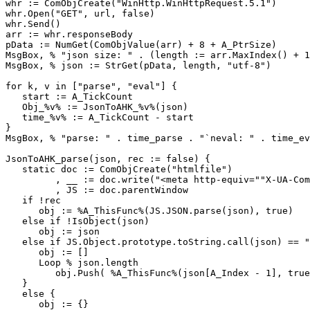
whr := ComObjCreate("WinHttp.WinHttpRequest.5.1")

whr.Open("GET", url, false)

whr.Send()

arr := whr.responseBody

pData := NumGet(ComObjValue(arr) + 8 + A_PtrSize)

MsgBox, % "json size: " . (length := arr.MaxIndex() + 1
MsgBox, % json := StrGet(pData, length, "utf-8")

for k, v in ["parse", "eval"] {

   start := A_TickCount

   Obj_%v% := JsonToAHK_%v%(json)

   time_%v% := A_TickCount - start

}

MsgBox, % "parse: " . time_parse . "`neval: " . time_ev
JsonToAHK_parse(json, rec := false) {

   static doc := ComObjCreate("htmlfile")

         , __ := doc.write("<meta http-equiv=""X-UA-Com
         , JS := doc.parentWindow

   if !rec

      obj := %A_ThisFunc%(JS.JSON.parse(json), true)

   else if !IsObject(json)

      obj := json

   else if JS.Object.prototype.toString.call(json) == "
      obj := []

      Loop % json.length

         obj.Push( %A_ThisFunc%(json[A_Index - 1], true
   }

   else {

      obj := {}
