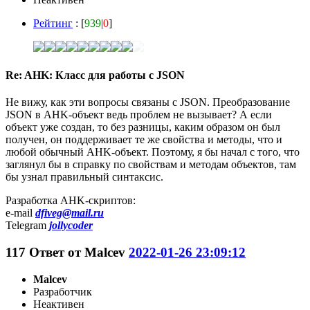
Рейтинг
: [
939
|
0
]
Re: AHK: Класс для работы с JSON
Не вижу, как эти вопросы связаны с JSON. Преобразование
JSON в AHK-объект ведь проблем не вызывает? А если
объект уже создан, то без разницы, каким образом он был
получен, он поддерживает те же свойства и методы, что и
любой обычный AHK-объект. Поэтому, я бы начал с того, что
заглянул бы в справку по свойствам и методам объектов, там
бы узнал правильный синтаксис.
Разработка AHK-скриптов:
e-mail
dfiveg@mail.ru
Telegram
jollycoder
117
Ответ от
Malcev
2022-01-26 23:09:12
Malcev
Разработчик
Неактивен