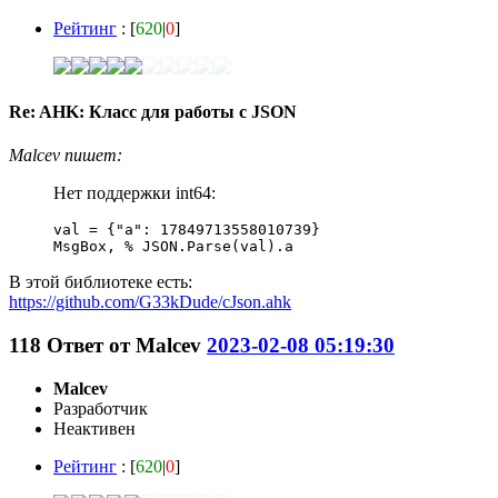
Рейтинг
: [
620
|
0
]
Re: AHK: Класс для работы с JSON
Malcev пишет:
Нет поддержки int64:
val = {"a": 17849713558010739}

MsgBox, % JSON.Parse(val).a
В этой библиотеке есть:
https://github.com/G33kDude/cJson.ahk
118
Ответ от
Malcev
2023-02-08 05:19:30
Malcev
Разработчик
Неактивен
Рейтинг
: [
620
|
0
]