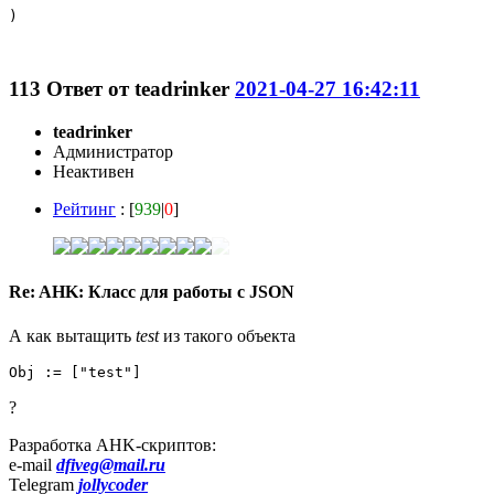
)

113
Ответ от
teadrinker
2021-04-27 16:42:11
teadrinker
Администратор
Неактивен
Рейтинг
: [
939
|
0
]
Re: AHK: Класс для работы с JSON
А как вытащить
test
из такого объекта
Obj := ["test"]
?
Разработка AHK-скриптов:
e-mail
dfiveg@mail.ru
Telegram
jollycoder