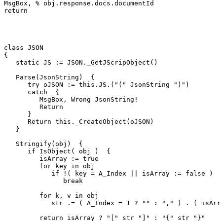
MsgBox, % obj.response.docs.documentId

return

class JSON

{

   static JS := JSON._GetJScripObject()

   Parse(JsonString)  {

      try oJSON := this.JS.("(" JsonString ")")

      catch  {

         MsgBox, Wrong JsonString!

         Return

      }

      Return this._CreateObject(oJSON)

   }

   Stringify(obj)  {

      if IsObject( obj )  {

         isArray := true

         for key in obj

            if !( key = A_Index || isArray := false )

               break

         for k, v in obj

            str .= ( A_Index = 1 ? "" : "," ) . ( isArr
         return isArray ? "[" str "]" : "{" str "}"
