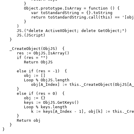
         }

         Object.prototype.IsArray = function () {

            var toStandardString = {}.toString

            return toStandardString.call(this) == '[obj
         }

      )

      JS.("delete ActiveXObject; delete GetObject;")

      JS.(JScript)

   }

   _CreateObject(ObjJS)  {

      res := ObjJS.IsArray()

      if (res = "")

         Return ObjJS

      else if (res = -1)  {

         obj := []

         Loop % ObjJS.length

            obj[A_Index] := this._CreateObject(ObjJS[A_
      }

      else if (res = 0)  {

         obj := {}

         keys := ObjJS.GetKeys()

         Loop % keys.length

            k := keys[A_Index - 1], obj[k] := this._Cre
      }

      Return obj

   }

}
