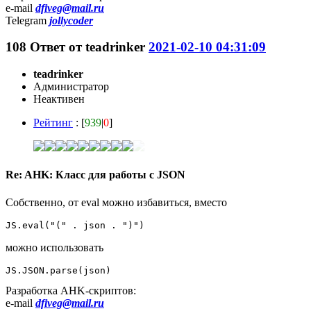
e-mail
dfiveg@mail.ru
Telegram
jollycoder
108
Ответ от
teadrinker
2021-02-10 04:31:09
teadrinker
Администратор
Неактивен
Рейтинг
: [
939
|
0
]
Re: AHK: Класс для работы с JSON
Собственно, от eval можно избавиться, вместо
JS.eval("(" . json . ")")
можно использовать
JS.JSON.parse(json)
Разработка AHK-скриптов:
e-mail
dfiveg@mail.ru