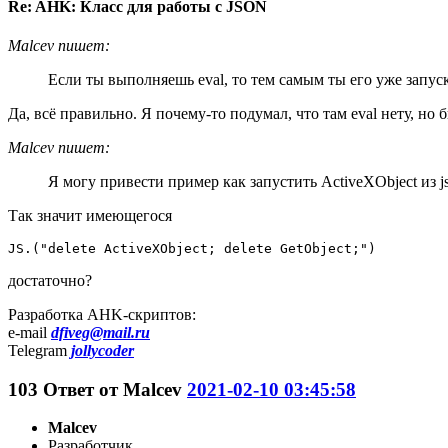
Re: AHK: Класс для работы с JSON
Malcev пишет:
Если ты выполняешь eval, то тем самым ты его уже запус
Да, всё правильно. Я почему-то подумал, что там eval нету, но 
Malcev пишет:
Я могу привести пример как запустить ActiveXObject из j
Так значит имеющегося
JS.("delete ActiveXObject; delete GetObject;")
достаточно?
Разработка AHK-скриптов:
e-mail
dfiveg@mail.ru
Telegram
jollycoder
103
Ответ от
Malcev
2021-02-10 03:45:58
Malcev
Разработчик