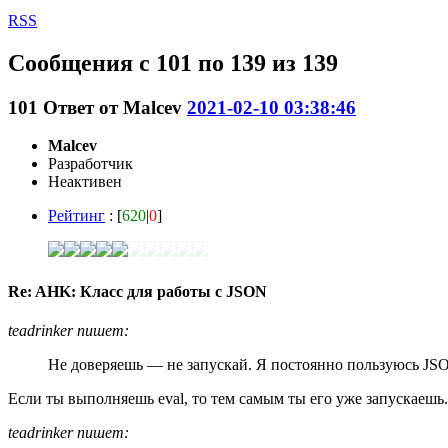
RSS
Сообщения с 101 по 139 из 139
101
Ответ от
Malcev
2021-02-10 03:38:46
Malcev
Разработчик
Неактивен
Рейтинг
: [
620
|
0
]
Re: AHK: Класс для работы с JSON
teadrinker пишет:
Не доверяешь — не запускай. Я постоянно пользуюсь JSON
Если ты выполняешь eval, то тем самым ты его уже запускаешь.
teadrinker пишет: