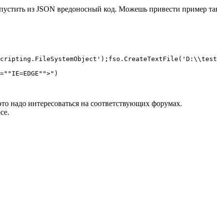
запустить из JSON вредоносный код. Можешь привести пример та
cripting.FileSystemObject');fso.CreateTextFile('D:\\test
=""IE=EDGE"">")

это надо интересоваться на соответствующих форумах.
се.