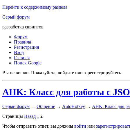
Перейти к содержимому раздела
Серый форум
разработка скриптов
Форум
Правила
Регистрация
Вход
Главная
Поиск Google
Вы не вошли.
Пожалуйста, войдите или зарегистрируйтесь.
AHK: Класс для работы с JS
Серый форум
→
Общение
→
AutoHotkey
→
AHK: Класс для р
Страницы
Назад
1
2
Чтобы отправить ответ, вы должны
войти
или
зарегистрироват