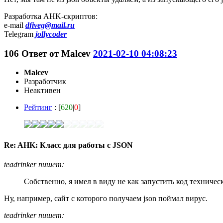
Разработка AHK-скриптов:
e-mail
dfiveg@mail.ru
Telegram
jollycoder
106
Ответ от
Malcev
2021-02-10 04:08:23
Malcev
Разработчик
Неактивен
Рейтинг
: [
620
|
0
]
Re: AHK: Класс для работы с JSON
teadrinker пишет:
Собственно, я имел в виду не как запустить код техничес
Ну, например, сайт с которого получаем json поймал вирус.
teadrinker пишет: