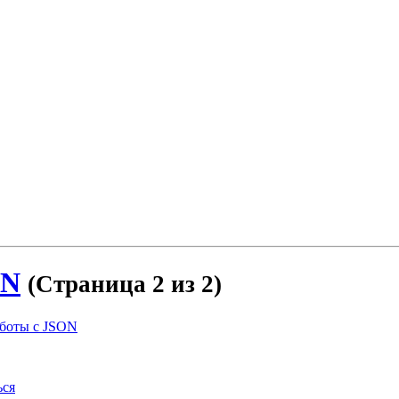
ON
(Страница 2 из 2)
аботы с JSON
ься