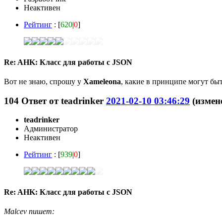
Неактивен
Рейтинг
: [
620
|
0
]
Re: AHK: Класс для работы с JSON
Вот не знаю, спрошу у
Xameleona
, какие в принципе могут бы
104
Ответ от
teadrinker
2021-02-10 03:46:29
(измене
teadrinker
Администратор
Неактивен
Рейтинг
: [
939
|
0
]
Re: AHK: Класс для работы с JSON
Malcev пишет: