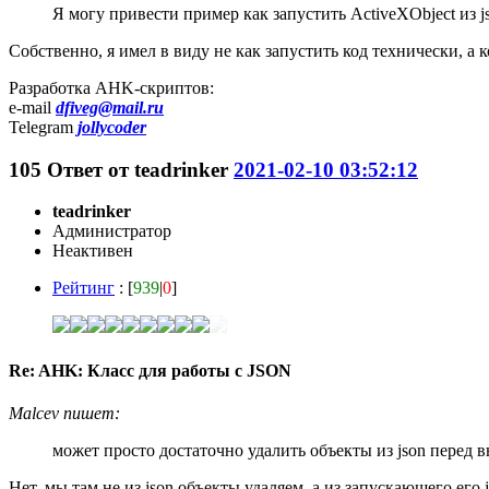
Я могу привести пример как запустить ActiveXObject из j
Собственно, я имел в виду не как запустить код технически, а 
Разработка AHK-скриптов:
e-mail
dfiveg@mail.ru
Telegram
jollycoder
105
Ответ от
teadrinker
2021-02-10 03:52:12
teadrinker
Администратор
Неактивен
Рейтинг
: [
939
|
0
]
Re: AHK: Класс для работы с JSON
Malcev пишет:
может просто достаточно удалить объекты из json перед 
Нет, мы там не из json объекты удаляем, а из запускающего его j