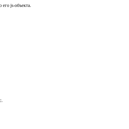
 его js-объекта.
с.