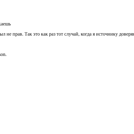
каешь
был не прав. Так это как раз тот случай, когда я источнику довер
son.