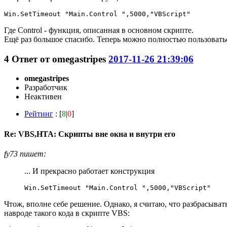
Win.SetTimeout "Main.Control ",5000,"VBScript"
Где Control - функция, описанная в основном скрипте.
Ещё раз большое спасибо. Теперь можно полностью пользовать
4
Ответ от
omegastripes
2017-11-26 21:39:06
omegastripes
Разработчик
Неактивен
Рейтинг
: [
8
|
0
]
Re: VBS,HTA: Скрипты вне окна и внутри его
fy73 пишет:
... И прекрасно работает конструкция
Win.SetTimeout "Main.Control ",5000,"VBScript"
Чтож, вполне себе решение. Однако, я считаю, что разбрасыват
навроде такого кода в скрипте VBS: