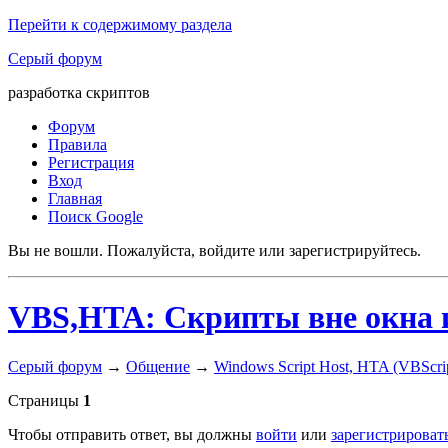
Перейти к содержимому раздела
Серый форум
разработка скриптов
Форум
Правила
Регистрация
Вход
Главная
Поиск Google
Вы не вошли.
Пожалуйста, войдите или зарегистрируйтесь.
VBS,HTA: Скрипты вне окна и
Серый форум
→
Общение
→
Windows Script Host, HTA (VBScript
Страницы
1
Чтобы отправить ответ, вы должны
войти
или
зарегистрироват