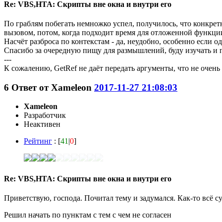
Re: VBS,HTA: Скрипты вне окна и внутри его
По граблям побегать немножко успел, получилось, что конкре
вызовом, потом, когда подходит время для отложенной функции
Насчёт разброса по контекстам - да, неудобно, особенно если о
Спасибо за очередную пищу для размышлений, буду изучать и 
---
К сожалению, GetRef не даёт передать аргументы, что не очень
6
Ответ от
Xameleon
2017-11-27 21:08:03
Xameleon
Разработчик
Неактивен
Рейтинг
: [
41
|
0
]
Re: VBS,HTA: Скрипты вне окна и внутри его
Приветствую, господа. Почитал тему и задумался. Как-то всё су
Решил начать по пунктам с тем с чем не согласен