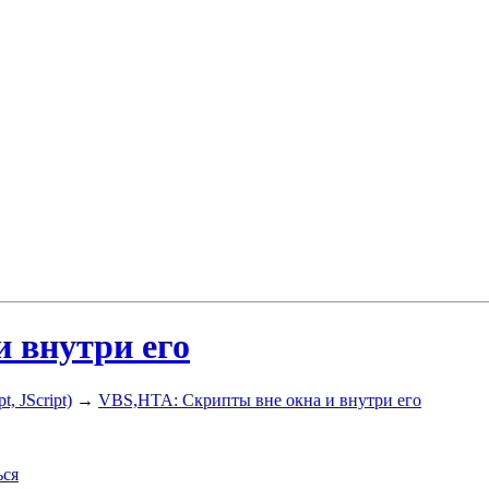
 внутри его
, JScript)
→
VBS,HTA: Скрипты вне окна и внутри его
ься