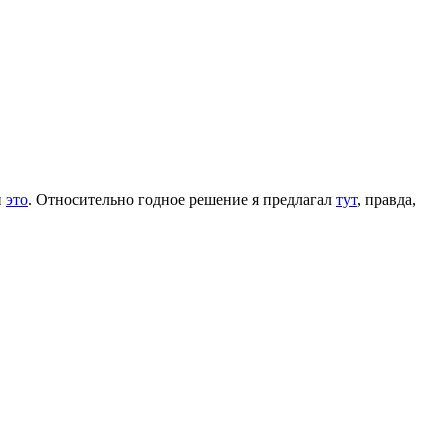
и
это
. Относительно годное решение я предлагал
тут
, правда,