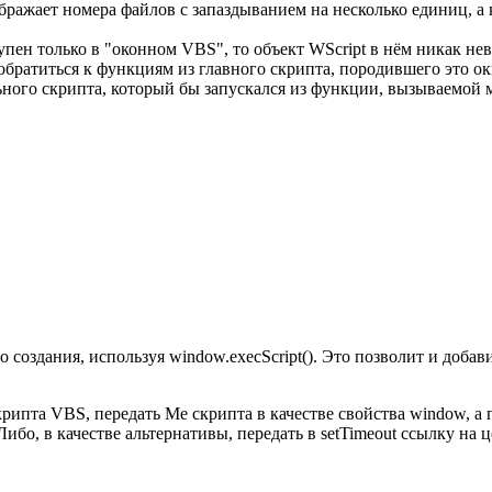
ражает номера файлов с запаздыванием на несколько единиц, а к
тупен только в "оконном VBS", то объект WScript в нём никак не
 обратиться к функциям из главного скрипта, породившего это о
ного скрипта, который бы запускался из функции, вызываемой м
создания, используя window.execScript(). Это позволит и добави
рипта VBS, передать Me скрипта в качестве свойства window, а
ибо, в качестве альтернативы, передать в setTimeout ссылку на 