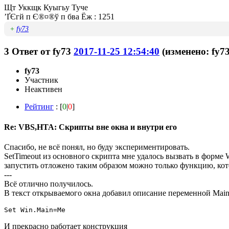
Щт Уккщк Куыгьу Туче
’ҐЄгй п Є®¤®ў п бва Ёж : 1251
+
fy73
3
Ответ от
fy73
2017-11-25 12:54:40
(изменено: fy73
fy73
Участник
Неактивен
Рейтинг
: [
0
|
0
]
Re: VBS,HTA: Скрипты вне окна и внутри его
Спасибо, не всё понял, но буду экспериментировать.
SetTimeout из основного скрипта мне удалось вызвать в форме 
запустить отложено таким образом можно только функцию, кот
---
Всё отлично получилось.
В текст открываемого окна добавил описание переменной Main
Set Win.Main=Me
И прекрасно работает конструкция