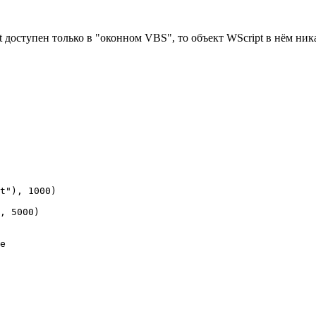
t доступен только в "оконном VBS", то объект WScript в нём ни
t"), 1000)

, 5000)
