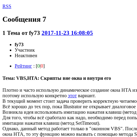
RSS
Сообщения 7
1
Тема от
fy73
2017-11-23 16:08:05
fy73
Участник
Неактивен
Рейтинг
: [
0
|
0
]
Тема: VBS,HTA: Скрипты вне окна и внутри его
Плотно и часто использую динамическое создание окна HTA и
поэтому использую конкретно
этот
вариант.
В текущий момент стоит задача проверить корректную читаемость
Всё хорошо до тех пор, пока Illustrator не открывает диалогов
Возникла идея использовать имитацию нажатия клавиш (метод S
Для того, чтобы всё сработало как надо, необходимо перед по
имитации нажатия клавиш (метод SetTimeout).
Однако, данный метод работает только в "оконном VBS". Пос
окна HTA, то эту функцию можно вызвать с помощью метода Se