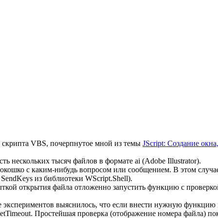
з скрипта VBS, почерпнутое мной из темы
JScript: Создание окн
 нескольких тысяч файлов в формате ai (Adobe Illustrator).
ое окошко с каким-нибудь вопросом или сообщением. В этом случае
endKeys из библиотеки WScript.Shell).
пыткой открытия файла отложенно запустить функцию с проверко
ле экспериментов выяснилось, что если внести нужную функцию
tTimeout. Простейшая проверка (отображение номера файла) пок