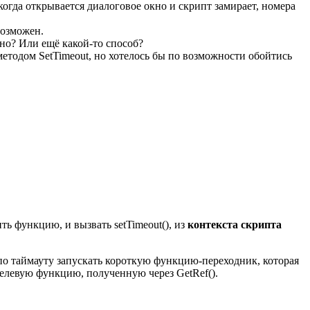
огда открывается диалоговое окно и скрипт замирает, номера
возможен.
кно? Или ещё какой-то способ?
етодом SetTimeout, но хотелось бы по возможности обойтись
ть функцию, и вызвать setTimeout(), из
контекста скрипта
 по таймауту запускать короткую функцию-переходник, которая
целевую функцию, полученную через GetRef().