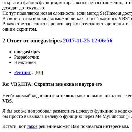
открытии файлов функция, которая вызывается отложенно, отоб
доходят до текущего.
Но тут появляется новая сложность: если метод SetTimeout дос
В связи с этим вопрос: возможно ли как-то из "оконного VBS"
В качестве запасного варианта держу возможность дополнитель
одним скриптом.
2
Ответ от
omegastripes
2017-11-25 12:06:56
omegastripes
Разработчик
Неактивен
Рейтинг
: [
8
|
0
]
Re: VBS,HTA: Скрипты вне окна и внутри его
Необходимый код в
контексте окна
можно выполнить после его 
VBS
.
Я бы все же попробовал разместить целевую функцию в коде ск
бы просто вызывала целевую функцию через Me.MyFunction(). Л
Кстати, вот
такое
решение может Вам показаться интересным.