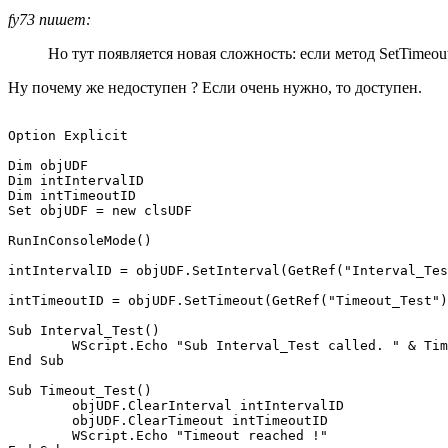
fy73 пишет:
Но тут появляется новая сложность: если метод SetTimeou
Ну почему же недоступен ? Если очень нужно, то доступен.
Option Explicit

Dim objUDF

Dim intIntervalID

Dim intTimeoutID

Set objUDF = new clsUDF

RunInConsoleMode()

intIntervalID = objUDF.SetInterval(GetRef("Interval_Tes
intTimeoutID = objUDF.SetTimeout(GetRef("Timeout_Test")
Sub Interval_Test()

	WScript.Echo "Sub Interval_Test called. " & Time

End Sub

Sub Timeout_Test()

	objUDF.ClearInterval intIntervalID

	objUDF.ClearTimeout intTimeoutID

	WScript.Echo "Timeout reached !"
