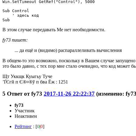
Win.SetTimeout GetRef("Control"), 5000

Sub Control

    ' здесь код

Sub
В этом случае передавать Me нет необходимости.
fy73 пишет:
... да ещё и (видимо) распараллеливать вычисления
В общем-то это возможно, поскольку в Вашем случае запущено 
это было давно, с тех пор мне стало очевидно, что код может б
Щт Уккщк Куыгьу Туче
’ҐЄгй п Є®¤®ў п бва Ёж : 1251
5
Ответ от
fy73
2017-11-26 22:22:37
(изменено: fy73
fy73
Участник
Неактивен
Рейтинг
: [
0
|
0
]