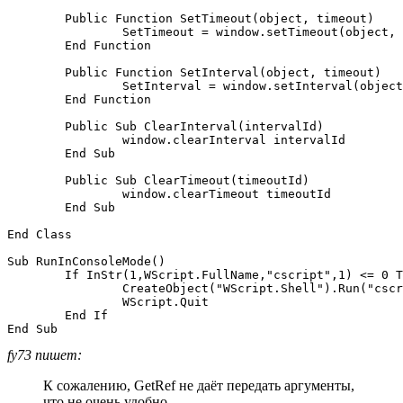
	Public Function SetTimeout(object, timeout)

		SetTimeout = window.setTimeout(object, timeout)

	End Function

	Public Function SetInterval(object, timeout)

		SetInterval = window.setInterval(object, timeout)

	End Function

	Public Sub ClearInterval(intervalId)

		window.clearInterval intervalId

	End Sub

	Public Sub ClearTimeout(timeoutId)

		window.clearTimeout timeoutId

	End Sub

End Class

Sub RunInConsoleMode()

	If InStr(1,WScript.FullName,"cscript",1) <= 0 Then 

		CreateObject("WScript.Shell").Run("cscript /nologo """ & WScript.ScriptFullName & """")

		WScript.Quit

	End If

fy73 пишет:
К сожалению, GetRef не даёт передать аргументы,
что не очень удобно.