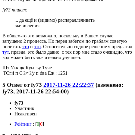
fy73 пишет:
... да ещё и (видимо) распараллеливать
вычисления
В общем-то это возможно, поскольку в Вашем случае
запущено 2 процесса. Но перед забегом по граблям советую
почитать
это
и
это
. Относительно годное решение я предлагал
тут
, правда, это было давно, с тех пор мне стало очевидно, что
код может быть значительно улучшен.
Щт Уккщк Куыгьу Туче
’ҐЄгй п Є®¤®ў п бва Ёж : 1251
5
Ответ от
fy73
2017-11-26 22:22:37
(изменено:
fy73, 2017-11-26 22:54:00)
fy73
Участник
Неактивен
Рейтинг
: [
0
|
0
]