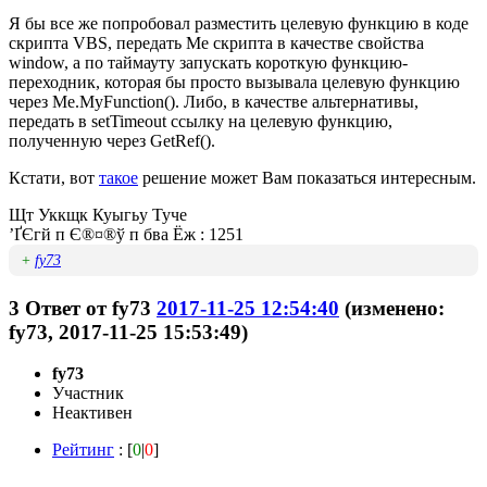
Я бы все же попробовал разместить целевую функцию в коде
скрипта VBS, передать Me скрипта в качестве свойства
window, а по таймауту запускать короткую функцию-
переходник, которая бы просто вызывала целевую функцию
через Me.MyFunction(). Либо, в качестве альтернативы,
передать в setTimeout ссылку на целевую функцию,
полученную через GetRef().
Кстати, вот
такое
решение может Вам показаться интересным.
Щт Уккщк Куыгьу Туче
’ҐЄгй п Є®¤®ў п бва Ёж : 1251
+
fy73
3
Ответ от
fy73
2017-11-25 12:54:40
(изменено:
fy73, 2017-11-25 15:53:49)
fy73
Участник
Неактивен
Рейтинг
: [
0
|
0
]