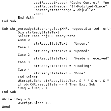
		.setRequestHeader "Cache-Control", "no-cache"

		.setRequestHeader "If-Modified-Since", "Sat, 1 Jan 2000 00:00:00 GMT"

		.onreadystatechange = objCaller

		.send

	End With

End Sub

Sub xhr_onreadystatechange(objXHR, requestStarted, url)

	Dim strReadyStateText

	Select Case objXHR.readyState

	Case 0

		strReadyStateText = "Unsent"

	Case 1

		strReadyStateText = "Opened"

	Case 2

		strReadyStateText = "Headers received"

	Case 3

		strReadyStateText = "Loading"

	Case 4

		strReadyStateText = "Done"

	End Select

	WScript.Echo strReadyStateText & " " & url & " " & FormatDateTime(Now - requestStarted, vbLongTime)

	if objXHR.readyState <> 4 Then Exit Sub

	iReq = iReq - 1

End Sub

While iReq > 0

	WScript.Sleep 100

Wend
