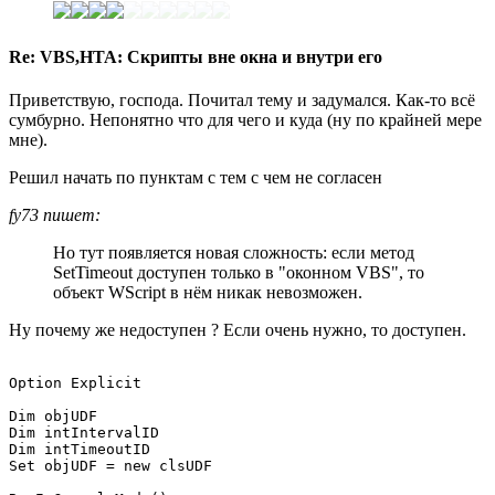
Re: VBS,HTA: Скрипты вне окна и внутри его
Приветствую, господа. Почитал тему и задумался. Как-то всё
сумбурно. Непонятно что для чего и куда (ну по крайней мере
мне).
Решил начать по пунктам с тем с чем не согласен
fy73 пишет:
Но тут появляется новая сложность: если метод
SetTimeout доступен только в "оконном VBS", то
объект WScript в нём никак невозможен.
Ну почему же недоступен ? Если очень нужно, то доступен.
Option Explicit

Dim objUDF

Dim intIntervalID

Dim intTimeoutID

Set objUDF = new clsUDF
