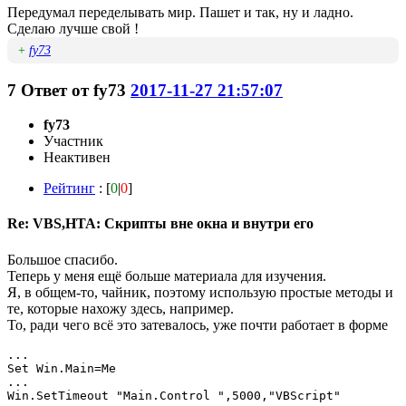
Передумал переделывать мир. Пашет и так, ну и ладно.
Сделаю лучше свой !
+
fy73
7
Ответ от
fy73
2017-11-27 21:57:07
fy73
Участник
Неактивен
Рейтинг
: [
0
|
0
]
Re: VBS,HTA: Скрипты вне окна и внутри его
Большое спасибо.
Теперь у меня ещё больше материала для изучения.
Я, в общем-то, чайник, поэтому использую простые методы и
те, которые нахожу здесь, например.
То, ради чего всё это затевалось, уже почти работает в форме
...

Set Win.Main=Me

...

Win.SetTimeout "Main.Control ",5000,"VBScript"
