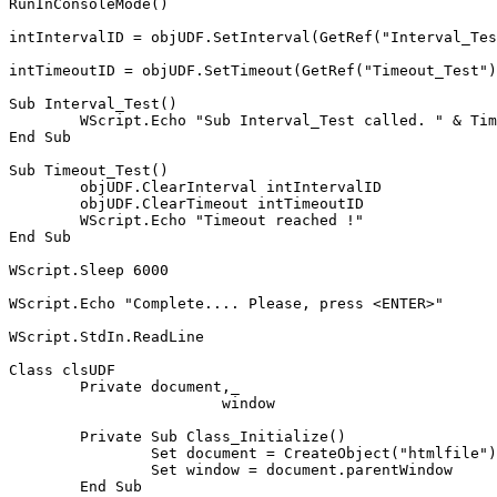
RunInConsoleMode()

intIntervalID = objUDF.SetInterval(GetRef("Interval_Tes
intTimeoutID = objUDF.SetTimeout(GetRef("Timeout_Test")
Sub Interval_Test()

	WScript.Echo "Sub Interval_Test called. " & Time

End Sub

Sub Timeout_Test()

	objUDF.ClearInterval intIntervalID

	objUDF.ClearTimeout intTimeoutID

	WScript.Echo "Timeout reached !"

End Sub

WScript.Sleep 6000

WScript.Echo "Complete.... Please, press <ENTER>"

WScript.StdIn.ReadLine

Class clsUDF

	Private document,_

			window

	Private Sub Class_Initialize()

		Set document = CreateObject("htmlfile")

		Set window = document.parentWindow

	End Sub
