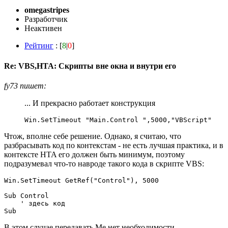
omegastripes
Разработчик
Неактивен
Рейтинг
: [
8
|
0
]
Re: VBS,HTA: Скрипты вне окна и внутри его
fy73 пишет:
... И прекрасно работает конструкция
Win.SetTimeout "Main.Control ",5000,"VBScript"
Чтож, вполне себе решение. Однако, я считаю, что
разбрасывать код по контекстам - не есть лучшая практика, и в
контексте HTA его должен быть минимум, поэтому
подразумевал что-то навроде такого кода в скрипте VBS:
Win.SetTimeout GetRef("Control"), 5000

Sub Control

    ' здесь код

Sub
В этом случае передавать Me нет необходимости.