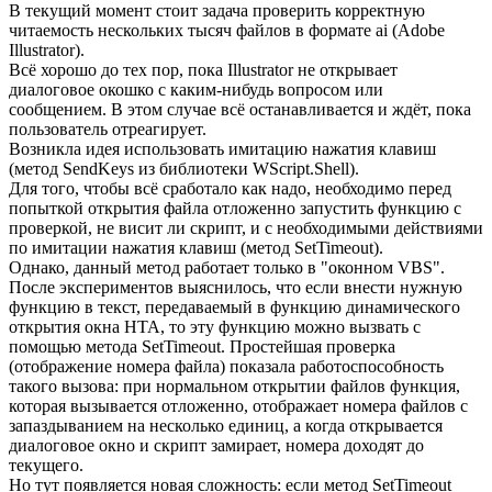
В текущий момент стоит задача проверить корректную
читаемость нескольких тысяч файлов в формате ai (Adobe
Illustrator).
Всё хорошо до тех пор, пока Illustrator не открывает
диалоговое окошко с каким-нибудь вопросом или
сообщением. В этом случае всё останавливается и ждёт, пока
пользователь отреагирует.
Возникла идея использовать имитацию нажатия клавиш
(метод SendKeys из библиотеки WScript.Shell).
Для того, чтобы всё сработало как надо, необходимо перед
попыткой открытия файла отложенно запустить функцию с
проверкой, не висит ли скрипт, и с необходимыми действиями
по имитации нажатия клавиш (метод SetTimeout).
Однако, данный метод работает только в "оконном VBS".
После экспериментов выяснилось, что если внести нужную
функцию в текст, передаваемый в функцию динамического
открытия окна HTA, то эту функцию можно вызвать с
помощью метода SetTimeout. Простейшая проверка
(отображение номера файла) показала работоспособность
такого вызова: при нормальном открытии файлов функция,
которая вызывается отложенно, отображает номера файлов с
запаздыванием на несколько единиц, а когда открывается
диалоговое окно и скрипт замирает, номера доходят до
текущего.
Но тут появляется новая сложность: если метод SetTimeout