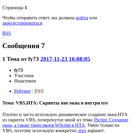
Страницы
1
Чтобы отправить ответ, вы должны
войти
или
зарегистрироваться
RSS
Сообщения 7
1
Тема от
fy73
2017-11-23 16:08:05
fy73
Участник
Неактивен
Рейтинг
: [
0
|
0
]
Тема: VBS,HTA: Скрипты вне окна и внутри его
Плотно и часто использую динамическое создание окна HTA
из скрипта VBS, почерпнутое мной из темы
JScript: Создание
окна, а также трансляция WScript в HTA
. Умею только на
VBS, поэтому использую конкретно
этот
вариант.