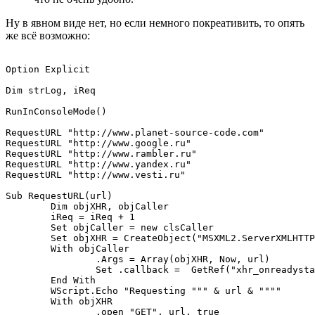
Ну в явном виде нет, но если немного покреативить, то опять
же всё возможно:
Option Explicit

Dim strLog, iReq

RunInConsoleMode()

RequestURL "http://www.planet-source-code.com"

RequestURL "http://www.google.ru"

RequestURL "http://www.rambler.ru"

RequestURL "http://www.yandex.ru"

RequestURL "http://www.vesti.ru"

Sub RequestURL(url)

	Dim objXHR, objCaller

	iReq = iReq + 1

	Set objCaller = new clsCaller

	Set objXHR = CreateObject("MSXML2.ServerXMLHTTP.6.0")

	With objCaller

		.Args = Array(objXHR, Now, url)

		Set .callback =  GetRef("xhr_onreadystatechange")

	End With

	WScript.Echo "Requesting """ & url & """"

	With objXHR

		.open "GET", url, true
