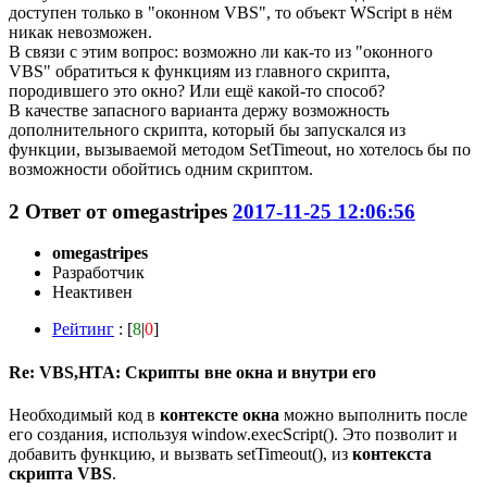
доступен только в "оконном VBS", то объект WScript в нём
никак невозможен.
В связи с этим вопрос: возможно ли как-то из "оконного
VBS" обратиться к функциям из главного скрипта,
породившего это окно? Или ещё какой-то способ?
В качестве запасного варианта держу возможность
дополнительного скрипта, который бы запускался из
функции, вызываемой методом SetTimeout, но хотелось бы по
возможности обойтись одним скриптом.
2
Ответ от
omegastripes
2017-11-25 12:06:56
omegastripes
Разработчик
Неактивен
Рейтинг
: [
8
|
0
]
Re: VBS,HTA: Скрипты вне окна и внутри его
Необходимый код в
контексте окна
можно выполнить после
его создания, используя window.execScript(). Это позволит и
добавить функцию, и вызвать setTimeout(), из
контекста
скрипта VBS
.