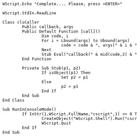
WScript.Echo "Complete.... Please, press <ENTER>"

WScript.StdIn.ReadLine

Class clsCaller

	Public callback, args

	Public Default Function [call]()

		Dim code, i

		For i = Lbound(args) to Ubound(args)

			code = code & ", args(" & i & ")"

		Next

		Stub Eval("callback(" & mid(code,2) & ")"), [call] 

	End Function

	Private Sub Stub(p1, p2)

		If isObject(p1) Then

			Set p2 = p1

		Else

			p2 = p1

		End If

	End Sub

End Class

Sub RunInConsoleMode()

	If InStr(1,WScript.FullName,"cscript",1) <= 0 Then 

		CreateObject("WScript.Shell").Run("cscript /nologo """ & WScript.ScriptFullName & """")

		WScript.Quit

	End If
