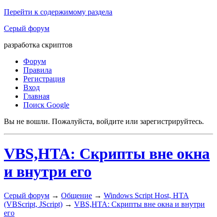
Перейти к содержимому раздела
Серый форум
разработка скриптов
Форум
Правила
Регистрация
Вход
Главная
Поиск Google
Вы не вошли.
Пожалуйста, войдите или зарегистрируйтесь.
VBS,HTA: Скрипты вне окна
и внутри его
Серый форум
→
Общение
→
Windows Script Host, HTA
(VBScript, JScript)
→
VBS,HTA: Скрипты вне окна и внутри
его