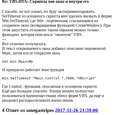
Re: VBS,HTA: Скрипты вне окна и внутри его
Спасибо, не всё понял, но буду экспериментировать.
SetTimeout из основного скрипта мне удалось вызвать в форме
Win.SetTimeout, где Win - переменная, ссылающаяся на
созданное окно (возвращаемая функцией CreateWindow). При
этом запустить отложено таким образом можно только
функцию, которая описана в "оконном" VBS.
---
Всё отлично получилось.
В текст открываемого окна добавил описание переменной
Main, затем после открытия окна
Set Win.Main=Me
И прекрасно работает конструкция
Win.SetTimeout "Main.Control ",5000,"VBScript"
Где Control - функция, описанная в основном скрипте.
Ещё раз большое спасибо. Теперь можно полностью
пользоваться преимуществами обеих форм VBS, да ещё и
(видимо) распараллеливать вычисления.
4
Ответ от
omegastripes
2017-11-26 21:39:06