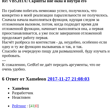
Re: VBS,HTA: Скрипты вне окна и внутри его
По граблям побегать немножко успел, получилось, что
конкретно в моей реализации параллельности не получилось.
Сначала начала выполняться функция, идущая следом за
отложенным вызовом, потом, когда подходит время для
отложенной функции, начинает выполняться она, а первая
приостанавливается, а уже после завершения отложенной
продолжает работу первая.
Насчёт разброса по контекстам - да, неудобно, особенно если
одну и ту же функцию вызываешь и так, и так.
Спасибо за очередную пищу для размышлений, буду изучать и
пробовать.
---
К сожалению, GetRef не даёт передать аргументы, что не
очень удобно.
6
Ответ от
Xameleon
2017-11-27 21:08:03
Xameleon
Разработчик
Неактивен
Рейтинг
: [
41
|
0
]