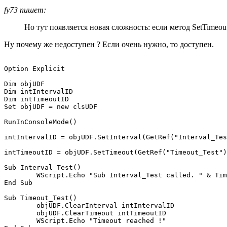
fy73 пишет:
Но тут появляется новая сложность: если метод SetTimeou
Ну почему же недоступен ? Если очень нужно, то доступен.
Option Explicit

Dim objUDF

Dim intIntervalID

Dim intTimeoutID

Set objUDF = new clsUDF

RunInConsoleMode()

intIntervalID = objUDF.SetInterval(GetRef("Interval_Tes
intTimeoutID = objUDF.SetTimeout(GetRef("Timeout_Test")
Sub Interval_Test()

	WScript.Echo "Sub Interval_Test called. " & Time

End Sub

Sub Timeout_Test()

	objUDF.ClearInterval intIntervalID

	objUDF.ClearTimeout intTimeoutID

	WScript.Echo "Timeout reached !"
