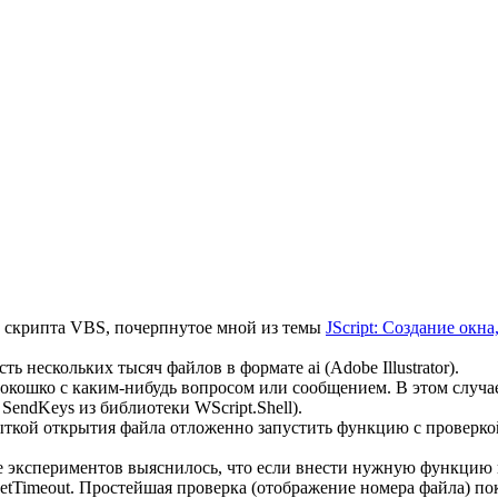
з скрипта VBS, почерпнутое мной из темы
JScript: Создание окн
 нескольких тысяч файлов в формате ai (Adobe Illustrator).
ое окошко с каким-нибудь вопросом или сообщением. В этом случае
endKeys из библиотеки WScript.Shell).
пыткой открытия файла отложенно запустить функцию с проверко
ле экспериментов выяснилось, что если внести нужную функцию
tTimeout. Простейшая проверка (отображение номера файла) пок