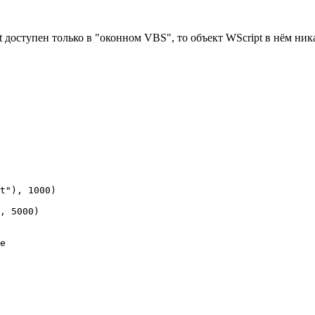
t доступен только в "оконном VBS", то объект WScript в нём ни
t"), 1000)

, 5000)
