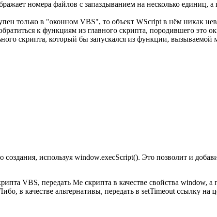
ражает номера файлов с запаздыванием на несколько единиц, а к
тупен только в "оконном VBS", то объект WScript в нём никак не
 обратиться к функциям из главного скрипта, породившего это о
ного скрипта, который бы запускался из функции, вызываемой м
создания, используя window.execScript(). Это позволит и добави
рипта VBS, передать Me скрипта в качестве свойства window, а
ибо, в качестве альтернативы, передать в setTimeout ссылку на 