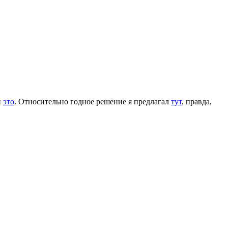
и
это
. Относительно годное решение я предлагал
тут
, правда,