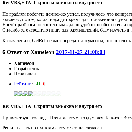
Re: VBS,HTA: Скрипты вне окна и внутри его
По граблям побегать немножко успел, получилось, что конкре
вызовом, потом, когда подходит время для отложенной функции
Насчёт разброса по контекстам - да, неудобно, особенно если о
Спасибо за очередную пищу для размышлений, буду изучать и 
---
К сожалению, GetRef не даёт передать аргументы, что не очень
6
Ответ от
Xameleon
2017-11-27 21:08:03
Xameleon
Разработчик
Неактивен
Рейтинг
: [
41
|
0
]
Re: VBS,HTA: Скрипты вне окна и внутри его
Приветствую, господа. Почитал тему и задумался. Как-то всё су
Решил начать по пунктам с тем с чем не согласен