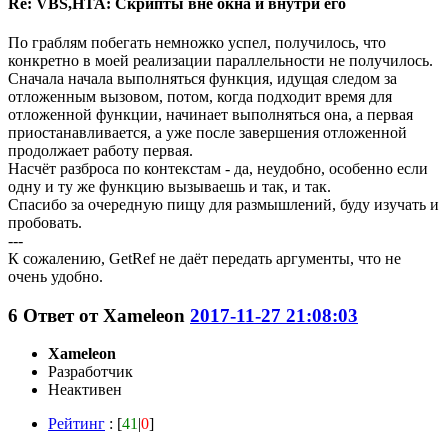
Re: VBS,HTA: Скрипты вне окна и внутри его
По граблям побегать немножко успел, получилось, что
конкретно в моей реализации параллельности не получилось.
Сначала начала выполняться функция, идущая следом за
отложенным вызовом, потом, когда подходит время для
отложенной функции, начинает выполняться она, а первая
приостанавливается, а уже после завершения отложенной
продолжает работу первая.
Насчёт разброса по контекстам - да, неудобно, особенно если
одну и ту же функцию вызываешь и так, и так.
Спасибо за очередную пищу для размышлений, буду изучать и
пробовать.
---
К сожалению, GetRef не даёт передать аргументы, что не
очень удобно.
6
Ответ от
Xameleon
2017-11-27 21:08:03
Xameleon
Разработчик
Неактивен
Рейтинг
: [
41
|
0
]