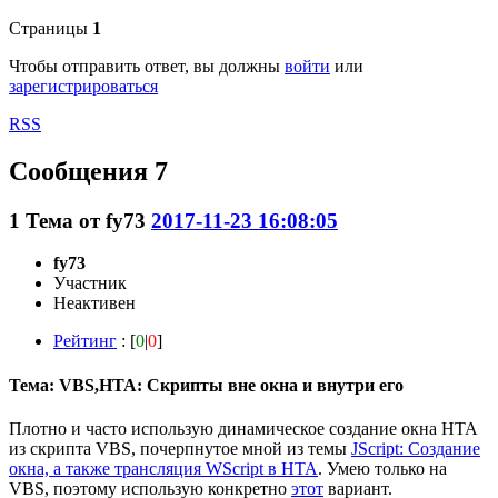
Страницы
1
Чтобы отправить ответ, вы должны
войти
или
зарегистрироваться
RSS
Сообщения 7
1
Тема от
fy73
2017-11-23 16:08:05
fy73
Участник
Неактивен
Рейтинг
: [
0
|
0
]
Тема: VBS,HTA: Скрипты вне окна и внутри его
Плотно и часто использую динамическое создание окна HTA
из скрипта VBS, почерпнутое мной из темы
JScript: Создание
окна, а также трансляция WScript в HTA
. Умею только на
VBS, поэтому использую конкретно
этот
вариант.