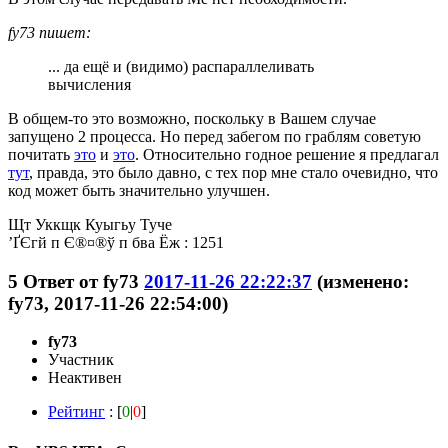
fy73 пишет:
... да ещё и (видимо) распараллеливать
вычисления
В общем-то это возможно, поскольку в Вашем случае
запущено 2 процесса. Но перед забегом по граблям советую
почитать
это
и
это
. Относительно годное решение я предлагал
тут
, правда, это было давно, с тех пор мне стало очевидно, что
код может быть значительно улучшен.
Щт Уккщк Куыгьу Туче
’ҐЄгй п Є®¤®ў п бва Ёж : 1251
5
Ответ от
fy73
2017-11-26 22:22:37
(изменено:
fy73, 2017-11-26 22:54:00)
fy73
Участник
Неактивен
Рейтинг
: [
0
|
0
]