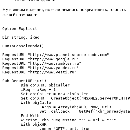
Ну в явном виде нет, но если немного покреативить, то опять
же всё возможно:
Option Explicit

Dim strLog, iReq

RunInConsoleMode()

RequestURL "http://www.planet-source-code.com"

RequestURL "http://www.google.ru"

RequestURL "http://www.rambler.ru"

RequestURL "http://www.yandex.ru"

RequestURL "http://www.vesti.ru"

Sub RequestURL(url)

	Dim objXHR, objCaller

	iReq = iReq + 1

	Set objCaller = new clsCaller

	Set objXHR = CreateObject("MSXML2.ServerXMLHTTP.6.0")

	With objCaller

		.Args = Array(objXHR, Now, url)

		Set .callback =  GetRef("xhr_onreadystatechange")

	End With

	WScript.Echo "Requesting """ & url & """"

	With objXHR

		.open "GET", url, true
