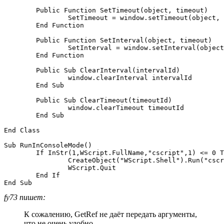
	Public Function SetTimeout(object, timeout)

		SetTimeout = window.setTimeout(object, timeout)

	End Function

	Public Function SetInterval(object, timeout)

		SetInterval = window.setInterval(object, timeout)

	End Function

	Public Sub ClearInterval(intervalId)

		window.clearInterval intervalId

	End Sub

	Public Sub ClearTimeout(timeoutId)

		window.clearTimeout timeoutId

	End Sub

End Class

Sub RunInConsoleMode()

	If InStr(1,WScript.FullName,"cscript",1) <= 0 Then 

		CreateObject("WScript.Shell").Run("cscript /nologo """ & WScript.ScriptFullName & """")

		WScript.Quit

	End If

fy73 пишет:
К сожалению, GetRef не даёт передать аргументы,
что не очень удобно.