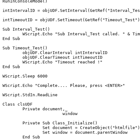
RunInConsoleMode()

intIntervalID = objUDF.SetInterval(GetRef("Interval_Tes
intTimeoutID = objUDF.SetTimeout(GetRef("Timeout_Test")
Sub Interval_Test()

	WScript.Echo "Sub Interval_Test called. " & Time

End Sub

Sub Timeout_Test()

	objUDF.ClearInterval intIntervalID

	objUDF.ClearTimeout intTimeoutID

	WScript.Echo "Timeout reached !"

End Sub

WScript.Sleep 6000

WScript.Echo "Complete.... Please, press <ENTER>"

WScript.StdIn.ReadLine

Class clsUDF

	Private document,_

			window

	Private Sub Class_Initialize()

		Set document = CreateObject("htmlfile")

		Set window = document.parentWindow

	End Sub
