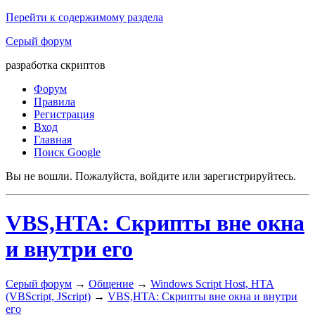
Перейти к содержимому раздела
Серый форум
разработка скриптов
Форум
Правила
Регистрация
Вход
Главная
Поиск Google
Вы не вошли.
Пожалуйста, войдите или зарегистрируйтесь.
VBS,HTA: Скрипты вне окна
и внутри его
Серый форум
→
Общение
→
Windows Script Host, HTA
(VBScript, JScript)
→
VBS,HTA: Скрипты вне окна и внутри
его