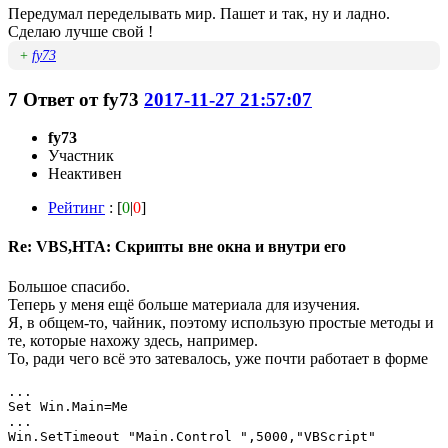
Передумал переделывать мир. Пашет и так, ну и ладно.
Сделаю лучше свой !
+
fy73
7
Ответ от
fy73
2017-11-27 21:57:07
fy73
Участник
Неактивен
Рейтинг
: [
0
|
0
]
Re: VBS,HTA: Скрипты вне окна и внутри его
Большое спасибо.
Теперь у меня ещё больше материала для изучения.
Я, в общем-то, чайник, поэтому использую простые методы и
те, которые нахожу здесь, например.
То, ради чего всё это затевалось, уже почти работает в форме
...

Set Win.Main=Me

...

Win.SetTimeout "Main.Control ",5000,"VBScript"
