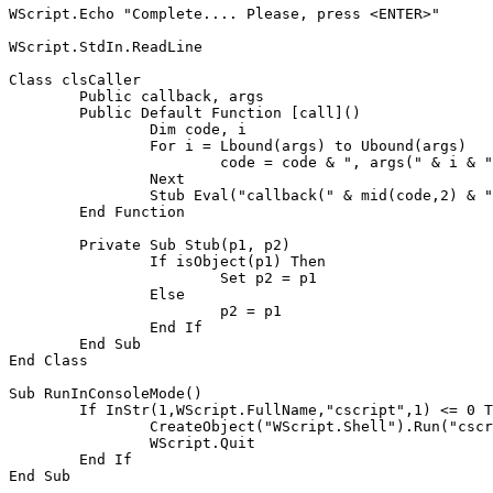
WScript.Echo "Complete.... Please, press <ENTER>"

WScript.StdIn.ReadLine

Class clsCaller

	Public callback, args

	Public Default Function [call]()

		Dim code, i

		For i = Lbound(args) to Ubound(args)

			code = code & ", args(" & i & ")"

		Next

		Stub Eval("callback(" & mid(code,2) & ")"), [call] 

	End Function

	Private Sub Stub(p1, p2)

		If isObject(p1) Then

			Set p2 = p1

		Else

			p2 = p1

		End If

	End Sub

End Class

Sub RunInConsoleMode()

	If InStr(1,WScript.FullName,"cscript",1) <= 0 Then 

		CreateObject("WScript.Shell").Run("cscript /nologo """ & WScript.ScriptFullName & """")

		WScript.Quit

	End If
