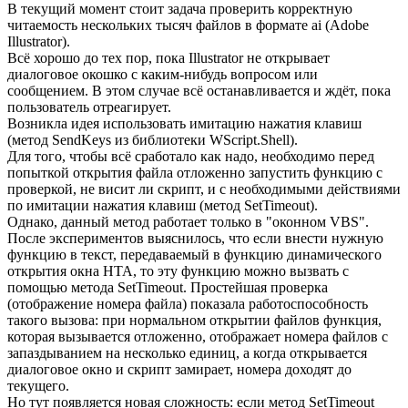
В текущий момент стоит задача проверить корректную
читаемость нескольких тысяч файлов в формате ai (Adobe
Illustrator).
Всё хорошо до тех пор, пока Illustrator не открывает
диалоговое окошко с каким-нибудь вопросом или
сообщением. В этом случае всё останавливается и ждёт, пока
пользователь отреагирует.
Возникла идея использовать имитацию нажатия клавиш
(метод SendKeys из библиотеки WScript.Shell).
Для того, чтобы всё сработало как надо, необходимо перед
попыткой открытия файла отложенно запустить функцию с
проверкой, не висит ли скрипт, и с необходимыми действиями
по имитации нажатия клавиш (метод SetTimeout).
Однако, данный метод работает только в "оконном VBS".
После экспериментов выяснилось, что если внести нужную
функцию в текст, передаваемый в функцию динамического
открытия окна HTA, то эту функцию можно вызвать с
помощью метода SetTimeout. Простейшая проверка
(отображение номера файла) показала работоспособность
такого вызова: при нормальном открытии файлов функция,
которая вызывается отложенно, отображает номера файлов с
запаздыванием на несколько единиц, а когда открывается
диалоговое окно и скрипт замирает, номера доходят до
текущего.
Но тут появляется новая сложность: если метод SetTimeout