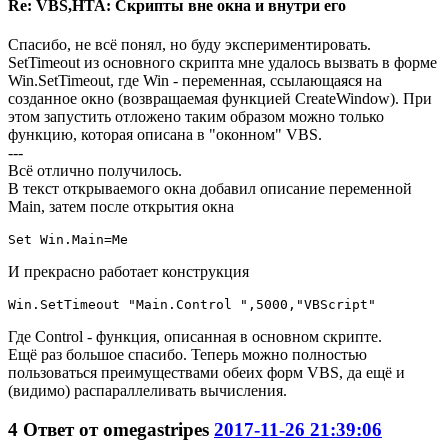
Re: VBS,HTA: Скрипты вне окна и внутри его
Спасибо, не всё понял, но буду экспериментировать.
SetTimeout из основного скрипта мне удалось вызвать в форме
Win.SetTimeout, где Win - переменная, ссылающаяся на
созданное окно (возвращаемая функцией CreateWindow). При
этом запустить отложено таким образом можно только
функцию, которая описана в "оконном" VBS.
---
Всё отлично получилось.
В текст открываемого окна добавил описание переменной
Main, затем после открытия окна
Set Win.Main=Me
И прекрасно работает конструкция
Win.SetTimeout "Main.Control ",5000,"VBScript"
Где Control - функция, описанная в основном скрипте.
Ещё раз большое спасибо. Теперь можно полностью
пользоваться преимуществами обеих форм VBS, да ещё и
(видимо) распараллеливать вычисления.
4
Ответ от
omegastripes
2017-11-26 21:39:06