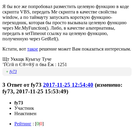
Я бы все же попробовал разместить целевую функцию в коде
скрипта VBS, передать Me скрипта в качестве свойства
window, а по таймауту запускать короткую функцию-
переходник, которая бы просто вызывала целевую функцию
через Me.MyFunction(). Либо, в качестве альтернативы,
передать в setTimeout ссылку на целевую функцию,
полученную через GetRef().
Кстати, вот
такое
решение может Вам показаться интересным.
Щт Уккщк Куыгьу Туче
’ҐЄгй п Є®¤®ў п бва Ёж : 1251
+
fy73
3
Ответ от
fy73
2017-11-25 12:54:40
(изменено:
fy73, 2017-11-25 15:53:49)
fy73
Участник
Неактивен
Рейтинг
: [
0
|
0
]