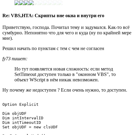
Re: VBS,HTA: Скрипты вне окна и внутри его
Приветствую, господа. Почитал тему и задумался. Как-то всё
сумбурно. Непонятно что для чего и куда (ну по крайней мере
мне).
Решил начать по пунктам с тем с чем не согласен
fy73 пишет:
Но тут появляется новая сложность: если метод
SetTimeout доступен только в "оконном VBS", то
объект WScript в нём никак невозможен.
Ну почему же недоступен ? Если очень нужно, то доступен.
Option Explicit

Dim objUDF

Dim intIntervalID

Dim intTimeoutID

Set objUDF = new clsUDF
