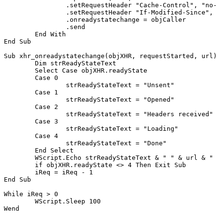
		.setRequestHeader "Cache-Control", "no-cache"

		.setRequestHeader "If-Modified-Since", "Sat, 1 Jan 2000 00:00:00 GMT"

		.onreadystatechange = objCaller

		.send

	End With

End Sub

Sub xhr_onreadystatechange(objXHR, requestStarted, url)

	Dim strReadyStateText

	Select Case objXHR.readyState

	Case 0

		strReadyStateText = "Unsent"

	Case 1

		strReadyStateText = "Opened"

	Case 2

		strReadyStateText = "Headers received"

	Case 3

		strReadyStateText = "Loading"

	Case 4

		strReadyStateText = "Done"

	End Select

	WScript.Echo strReadyStateText & " " & url & " " & FormatDateTime(Now - requestStarted, vbLongTime)

	if objXHR.readyState <> 4 Then Exit Sub

	iReq = iReq - 1

End Sub

While iReq > 0

	WScript.Sleep 100

Wend
