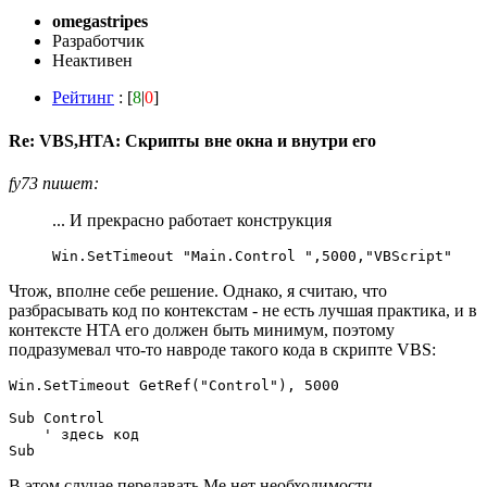
omegastripes
Разработчик
Неактивен
Рейтинг
: [
8
|
0
]
Re: VBS,HTA: Скрипты вне окна и внутри его
fy73 пишет:
... И прекрасно работает конструкция
Win.SetTimeout "Main.Control ",5000,"VBScript"
Чтож, вполне себе решение. Однако, я считаю, что
разбрасывать код по контекстам - не есть лучшая практика, и в
контексте HTA его должен быть минимум, поэтому
подразумевал что-то навроде такого кода в скрипте VBS:
Win.SetTimeout GetRef("Control"), 5000

Sub Control

    ' здесь код

Sub
В этом случае передавать Me нет необходимости.