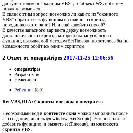
доступен только в "оконном VBS", то объект WScript в нём
никак невозможен.
В связи с этим вопрос: возможно ли как-то из "оконного
VBS" обратиться к функциям из главного скрипта,
породившего это окно? Или ещё какой-то способ?
В качестве запасного варианта держу возможность
дополнительного скрипта, который бы запускался из
функции, вызываемой методом SetTimeout, но хотелось бы по
возможности обойтись одним скриптом.
2
Ответ от
omegastripes
2017-11-25 12:06:56
omegastripes
Разработчик
Неактивен
Рейтинг
: [
8
|
0
]
Re: VBS,HTA: Скрипты вне окна и внутри его
Необходимый код в
контексте окна
можно выполнить после
его создания, используя window.execScript(). Это позволит и
добавить функцию, и вызвать setTimeout(), из
контекста
скрипта VBS
.