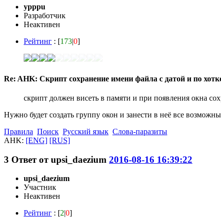
ypppu
Разработчик
Неактивен
Рейтинг
: [
173
|
0
]
Re: AHK: Скрипт сохранение имени файла с датой и по хот
скрипт должен висеть в памяти и при появления окна со
Нужно будет создать группу окон и занести в неё все возможн
Правила
Поиск
Русский язык
Слова-паразиты
AHK:
[ENG]
[RUS]
3
Ответ от
upsi_daezium
2016-08-16 16:39:22
upsi_daezium
Участник
Неактивен
Рейтинг
: [
2
|
0
]