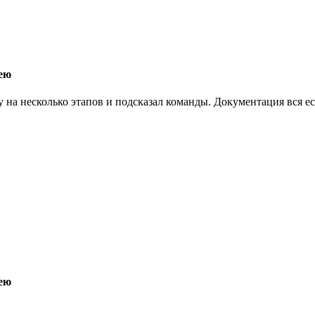
кею
чу на несколько этапов и подсказал команды. Документация вся ес
кею