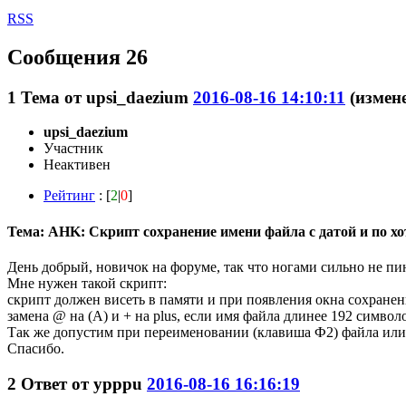
RSS
Сообщения 26
1
Тема от
upsi_daezium
2016-08-16 14:10:11
(измене
upsi_daezium
Участник
Неактивен
Рейтинг
: [
2
|
0
]
Тема: AHK: Скрипт сохранение имени файла с датой и по х
День добрый, новичок на форуме, так что ногами сильно не пи
Мне нужен такой скрипт:
скрипт должен висеть в памяти и при появления окна сохране
замена @ на (A) и + на plus, если имя файла длинее 192 символ
Так же допустим при переименовании (клавиша Ф2) файла или 
Спасибо.
2
Ответ от
ypppu
2016-08-16 16:16:19