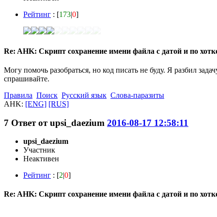
Рейтинг
: [
173
|
0
]
Re: AHK: Скрипт сохранение имени файла с датой и по хот
Могу помочь разобраться, но код писать не буду. Я разбил зада
спрашивайте.
Правила
Поиск
Русский язык
Слова-паразиты
AHK:
[ENG]
[RUS]
7
Ответ от
upsi_daezium
2016-08-17 12:58:11
upsi_daezium
Участник
Неактивен
Рейтинг
: [
2
|
0
]
Re: AHK: Скрипт сохранение имени файла с датой и по хот