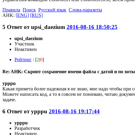
Правила
Поиск
Русский язык
Слова-паразиты
AHK:
[ENG]
[RUS]
5
Ответ от
upsi_daezium
2016-08-16 18:50:25
upsi_daezium
Участник
Неактивен
Рейтинг
: [
2
|
0
]
Re: AHK: Скрипт сохранение имени файла с датой и по хот
ypppu
Какая примета более надежная я не знаю, мне надо чтобы при 
Можете написать код, а то я совсем не понимаю, читаю докумен
задаче.
6
Ответ от
ypppu
2016-08-16 19:17:44
ypppu
Разработчик
Неактивен