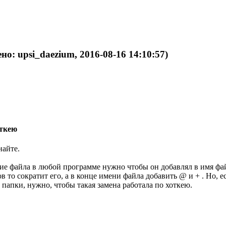
но: upsi_daezium, 2016-08-16 14:10:57)
откею
найте.
ние файла в любой программе нужно чтобы он добавлял в имя ф
ов то сократит его, а в конце имени файла добавить @ и + . Но, е
папки, нужно, чтобы такая замена работала по хоткею.