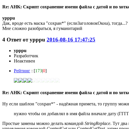
Re: AHK: Скрипт сохранение имени файла с датой и по хот
ypppu
Дак, вроде есть маска "сохран*" (еслиЗаголовокОкна), тогда...?
Мне сложно разобраться, я гуманитарий
4
Ответ от
ypppu
2016-08-16 17:47:25
ypppu
Разработчик
Неактивен
Рейтинг
: [
173
|
0
]
Re: AHK: Скрипт сохранение имени файла с датой и по хот
Ну если шаблон "сохран*" - надёжная примета, то группу можно
нужно чтобы он добавлял в имя файла вначале дату (Г
Простые замены можно делать командой
StringReplace
. Тут дв
управления командой
ControlGet
или
ControlGetText
, затем про