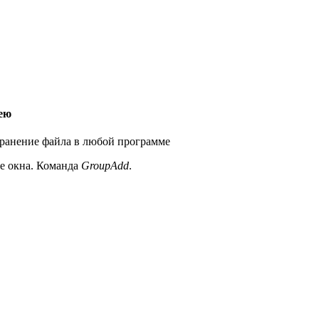
кею
хранение файла в любой программе
ые окна. Команда
GroupAdd
.