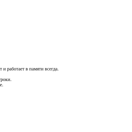
 и работает в памяти всегда.
троки.
е.