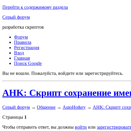
Перейти к содержимому раздела
Серый форум
разработка скриптов
Форум
Правила
Регистрация
Вход
Главная
Поиск Google
Вы не вошли.
Пожалуйста, войдите или зарегистрируйтесь.
AHK: Скрипт сохранение имен
Серый форум
→
Общение
→
AutoHotkey
→
AHK: Скрипт сохра
Страницы
1
Чтобы отправить ответ, вы должны
войти
или
зарегистрироват