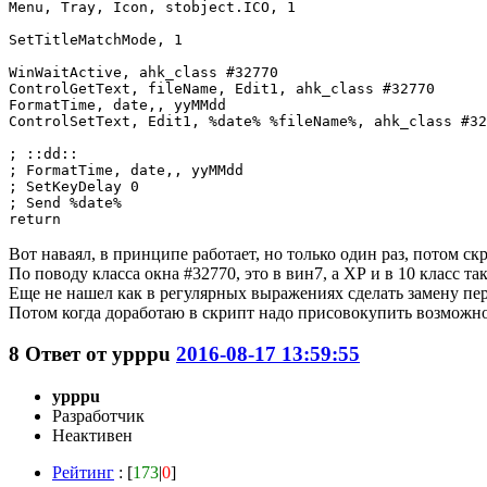
Menu, Tray, Icon, stobject.ICO, 1

SetTitleMatchMode, 1

WinWaitActive, ahk_class #32770

ControlGetText, fileName, Edit1, ahk_class #32770

FormatTime, date,, yyMMdd

ControlSetText, Edit1, %date% %fileName%, ahk_class #32
; ::dd:: 

; FormatTime, date,, yyMMdd

; SetKeyDelay 0 

; Send %date%

Вот наваял, в принципе работает, но только один раз, потом ск
По поводу класса окна #32770, это в вин7, а ХР и в 10 класс та
Еще не нашел как в регулярных выражениях сделать замену пер
Потом когда доработаю в скрипт надо присовокупить возможно
8
Ответ от
ypppu
2016-08-17 13:59:55
ypppu
Разработчик
Неактивен
Рейтинг
: [
173
|
0
]