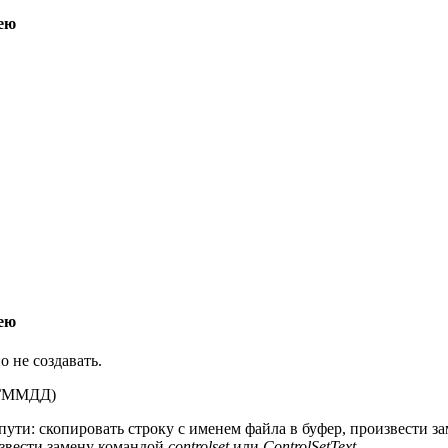
кею
кею
 не создавать.
ГГГММДД)
а пути: скопировать строку с именем файла в буфер, произвести 
извести замену командой
controlset
или
ControlSetText
.