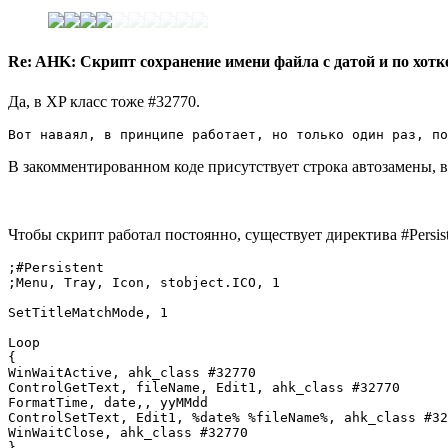
Re: AHK: Скрипт сохранение имени файла с датой и по хот
Да, в XP класс тоже #32770.
Вот наваял, в принципе работает, но только один раз, по
В закомментированном коде присутствует строка автозамены, в
Чтобы скрипт работал постоянно, существует директива #Persis
;#Persistent

;Menu, Tray, Icon, stobject.ICO, 1

SetTitleMatchMode, 1

Loop

{

WinWaitActive, ahk_class #32770

ControlGetText, fileName, Edit1, ahk_class #32770

FormatTime, date,, yyMMdd

ControlSetText, Edit1, %date% %fileName%, ahk_class #32
WinWaitClose, ahk_class #32770

}
