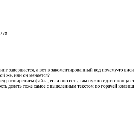
770

рипт завершается, а вот в закоментированный код почему-то висит
кой же, или он меняется?
ед расширением файла, если оно есть, там нужно идти с конца с
сть делать тоже самое с выделенным текстом по горячей клавиш