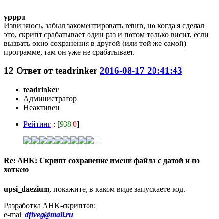
ypppu
Извиняюсь, забыл закоментировать return, но когда я сделал
это, скрипт срабатывает один раз и потом только висит, если
вызвать окно сохранения в другой (или той же самой)
программе, там он уже не срабатывает.
12
Ответ от
teadrinker
2016-08-17 20:41:43
teadrinker
Администратор
Неактивен
Рейтинг
: [
938
|
0
]
Re: AHK: Скрипт сохранение имени файла с датой и по
хоткею
upsi_daezium
, покажите, в каком виде запускаете код.
Разработка AHK-скриптов:
e-mail
dfiveg@mail.ru