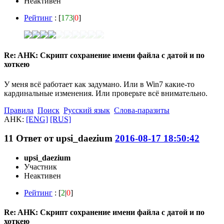
Неактивен
Рейтинг
: [
173
|
0
]
Re: AHK: Скрипт сохранение имени файла с датой и по
хоткею
У меня всё работает как задумано. Или в Win7 какие-то
кардинальные изменения. Или проверьте всё внимательно.
Правила
Поиск
Русский язык
Слова-паразиты
AHK:
[ENG]
[RUS]
11
Ответ от
upsi_daezium
2016-08-17 18:50:42
upsi_daezium
Участник
Неактивен
Рейтинг
: [
2
|
0
]
Re: AHK: Скрипт сохранение имени файла с датой и по
хоткею