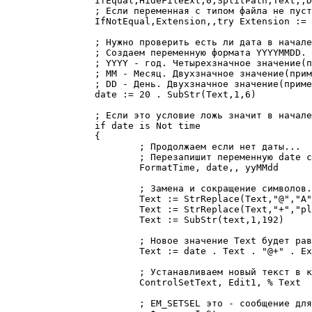
		IfEqual,HideFileExt,0,SplitPath,Text,,DirFile,Extension,Text

		; Если переменная с типом файла не пуста, то в начале добавим точку.

		IfNotEqual,Extension,,try Extension := "." Extension

		; Нужно проверить есть ли дата в начале.

		; Создаем переменную формата YYYYMMDD.

		; YYYY - год. Четырехзначное значение(пример 2016)

		; MM - Месяц. Двухзначное значение(пример 01)

		; DD - День. Двухзначное значение(пример 01)

		date := 20 . SubStr(Text,1,6)

		; Если это условие ложь значит в начале нет даты.

		if date is Not time

		{

			; Продолжаем если нет даты...

			; Перезапишит переменную date с сегодняшним числом.

			FormatTime, date,, yyMMdd

			; Замена и сокращение символов.

			Text := StrReplace(Text,"@","A") 

			Text := StrReplace(Text,"+","plus") 

			Text := SubStr(text,1,192)

			; Новое значение Text будет равно "date + Text + свой текст + Extension".

			Text := date . Text . "@+" . Extension

			; Устанавливаем новый текст в контрол.

			ControlSetText, Edit1, % Text

			; EM_SETSEL это - сообщение для выделения текста в edit поле от определенного символа до другого.
