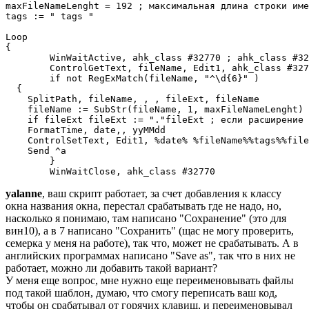
maxFileNameLenght = 192 ; максимальная длина строки име
tags := " tags "

Loop 

{

	WinWaitActive, ahk_class #32770 ; ahk_class #32770 класс окна сохранения

	ControlGetText, fileName, Edit1, ahk_class #32770

	if not RegExMatch(fileName, "^\d{6}" )

  {	

    SplitPath, fileName, , , fileExt, fileName

    fileName := SubStr(fileName, 1, maxFileNameLenght) 

    if fileExt fileExt := "."fileExt ; если расширение 
    FormatTime, date,, yyMMdd

    ControlSetText, Edit1, %date% %fileName%%tags%%file
    Send ^a

	}

yalanne
, ваш скрипт работает, за счет добавления к классу
окна названия окна, перестал срабатывать где не надо, но,
насколько я понимаю, там написано "Сохранение" (это для
вин10), а в 7 написано "Сохранить" (щас не могу проверить,
семерка у меня на работе), так что, может не срабатывать. А в
английских программах написано "Save as", так что в них не
работает, можно ли добавить такой вариант?
У меня еще вопрос, мне нужно еще переименовывать файлы
под такой шаблон, думаю, что смогу переписать ваш код,
чтобы он срабатывал от горячих клавиш, и переименовывал