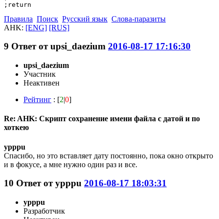
;return
Правила
Поиск
Русский язык
Слова-паразиты
AHK:
[ENG]
[RUS]
9
Ответ от
upsi_daezium
2016-08-17 17:16:30
upsi_daezium
Участник
Неактивен
Рейтинг
: [
2
|
0
]
Re: AHK: Скрипт сохранение имени файла с датой и по
хоткею
ypppu
Спасибо, но это вставляет дату постоянно, пока окно открыто
и в фокусе, а мне нужно один раз и все.
10
Ответ от
ypppu
2016-08-17 18:03:31
ypppu
Разработчик