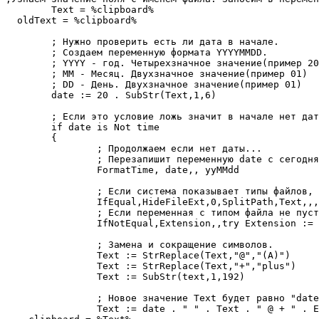
	Text = %clipboard%

  oldText = %clipboard%

	; Нужно проверить есть ли дата в начале.

	; Создаем переменную формата YYYYMMDD.

	; YYYY - год. Четырехзначное значение(пример 2016)

	; MM - Месяц. Двухзначное значение(пример 01)

	; DD - День. Двухзначное значение(пример 01)

	date := 20 . SubStr(Text,1,6)

	; Если это условие ложь значит в начале нет даты.

	if date is Not time

	{

		; Продолжаем если нет даты...

		; Перезапишит переменную date с сегодняшним числом.

		FormatTime, date,, yyMMdd

		; Если система показывает типы файлов, то в переменной Text убераем окончание и заносим в Extension.

		IfEqual,HideFileExt,0,SplitPath,Text,,,Extension,Text

		; Если переменная с типом файла не пуста, то в начале добавим точку.

		IfNotEqual,Extension,,try Extension := "." Extension

		; Замена и сокращение символов.

		Text := StrReplace(Text,"@","(A)") 

		Text := StrReplace(Text,"+","plus") 

		Text := SubStr(text,1,192)

		; Новое значение Text будет равно "date + Text + свой текст + Extension".

		Text := date . " " . Text . " @ + " . Extension
