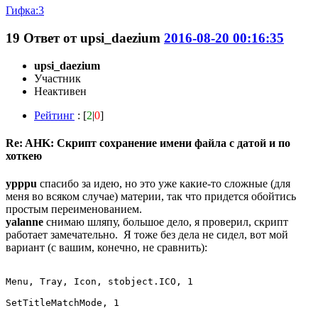
Гифка:3
19
Ответ от
upsi_daezium
2016-08-20 00:16:35
upsi_daezium
Участник
Неактивен
Рейтинг
: [
2
|
0
]
Re: AHK: Скрипт сохранение имени файла с датой и по
хоткею
ypppu
спасибо за идею, но это уже какие-то сложные (для
меня во всяком случае) материи, так что придется обойтись
простым переименованием.
yalanne
снимаю шляпу, большое дело, я проверил, скрипт
работает замечательно. Я тоже без дела не сидел, вот мой
вариант (с вашим, конечно, не сравнить):
Menu, Tray, Icon, stobject.ICO, 1

SetTitleMatchMode, 1
