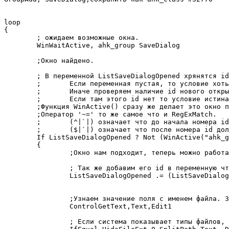
loop

{

	; ожидаем возможные окна.

	WinWaitActive, ahk_group SaveDialog

	;Окно найдено.

	; В переменной ListSaveDialogOpened хрянятся id окон которые были уже открыты.

	;	Если переменная пустая, то условие хоть как истина.

	;	Иначе проверяем наличие id нового открытого окна в переменной.

	;	Если там этого id нет то условие истина.

	;Функция WinActive() сразу же делает это окно по умолчанию для ahk подпрограмм.

	;Оператор '~=' то же самое что и RegExMatch.

	;	(^|`|) означает что до начала номера id должно быть либо начало переменной, либо символ '|'

	;	($|`|) означает что после номера id должно быть либо конец переменной, либо символ '|'

	If ListSaveDialogOpened ? Not (WinActive("ahk_group SaveDialog") ~= ("(^|`|)" ListSaveDialogOpened "($|`|)") ) : true

	{

		;Окно нам подходит, теперь можно работать с ним.

		; Так же добавим его id в переменную что бы в последующие разы игнорило.

		ListSaveDialogOpened .= (ListSaveDialogOpened ? "|" : "")	WinActive()

		;Узнаем значение поля с именем файла. Заносим в переменную Text.

		ControlGetText,Text,Edit1

		; Если система показывает типы файлов, то в переменной Text убераем окончание и заносим в Extension.
