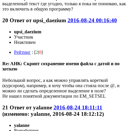
выделенный текст где угодно, только я пока не понимаю, как
это включить в общую программу?
20
Ответ от
upsi_daezium
2016-08-24 00:16:40
upsi_daezium
Участник
Неактивен
Рейтинг
: [
2
|
0
]
Re: AHK: Скрипт сохранение имени файла с датой и по
хоткею
Небольшой вопрос, а как можно управлять кореткой
(курсором), например, я хочу чтобы она стояла после @, и
можно ли сделать определенное выделение в поле?
Не нашел понятной документации по EM_SETSEL
21
Ответ от
yalanne
2016-08-24 18:11:11
(изменено: yalanne, 2016-08-24 18:12:12)
yalanne
Разработчик