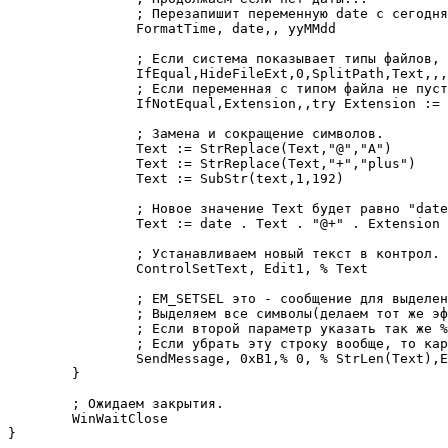
		; Перезапишит переменную date с сегодняшним числом.

		FormatTime, date,, yyMMdd

		; Если система показывает типы файлов, то в переменной Text убераем окончание и заносим в Extension.

		IfEqual,HideFileExt,0,SplitPath,Text,,,Extension,Text

		; Если переменная с типом файла не пуста, то в начале добавим точку.

		IfNotEqual,Extension,,try Extension := "." Extension

		; Замена и сокращение символов.

		Text := StrReplace(Text,"@","A") 

		Text := StrReplace(Text,"+","plus") 

		Text := SubStr(text,1,192)

		; Новое значение Text будет равно "date + Text + свой текст + Extension".

		Text := date . Text . "@+" . Extension

		; Устанавливаем новый текст в контрол.

		ControlSetText, Edit1, % Text

		; EM_SETSEL это - сообщение для выделения текста в edit поле от определенного символа до другого.

		; Выделяем все символы(делаем тот же эффект выделения что есть по умолчанию)

		; Если второй параметр указать так же % StrLen(Text), то каретка перейдет в конец строки без выделения.

		; Если убрать эту строку вообще, то каретка будет в самом начале строки.

		SendMessage, 0xB1,% 0, % StrLen(Text),Edit1	; EM_SETSEL

	}

	; Ожидаем закрытия.

	WinWaitClose

}