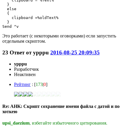
    clipboard = %Text%

  }

  else

  {

    clipboard =%oldText%

  }

Это работает (с некоторыми оговорками) если запустить
отдельным скриптом.
23
Ответ от
ypppu
2016-08-25 20:09:35
ypppu
Разработчик
Неактивен
Рейтинг
: [
173
|
0
]
Re: AHK: Скрипт сохранение имени файла с датой и по
хоткею
upsi_daezium
, избегайте избыточного цитирования.