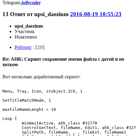
Telegram
jollycoder
13
Ответ от
upsi_daezium
2016-08-19 10:55:23
upsi_daezium
Участник
Неактивен
Рейтинг
: [
2
|
0
]
Re: AHK: Скрипт сохранение имени файла с датой и по
хоткею
Вот несколько доработанный скрипт:
Menu, Tray, Icon, stobject.ICO, 1

SetTitleMatchMode, 1

maxFileNameLenght = 19

Loop {

	WinWaitActive, ahk_class #32770

	ControlGetText, fileName, Edit1, ahk_class #32770

	SplitPath, fileName, , , fileExt, fileName1
