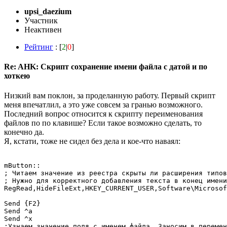
upsi_daezium
Участник
Неактивен
Рейтинг
: [
2
|
0
]
Re: AHK: Скрипт сохранение имени файла с датой и по
хоткею
Низкий вам поклон, за проделанную работу. Первый скрипт
меня впечатлил, а это уже совсем за гранью возможного.
Последний вопрос относится к скрипту переименования
файлов по по клавише? Если такое возможно сделать, то
конечно да.
Я, кстати, тоже не сидел без дела и кое-что наваял:
mButton::

; Читаем значение из реестра скрыты ли расширения типов
; Нужно для корректного добавления текста в конец имени
RegRead,HideFileExt,HKEY_CURRENT_USER,Software\Microsoft\Windo
Send {F2}

Send ^a

Send ^x

;Узнаем значение поля с именем файла. Заносим в перемен