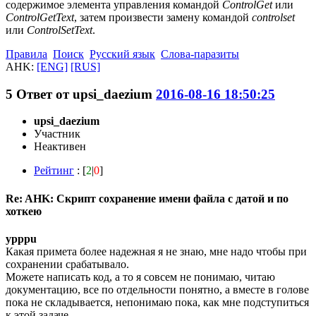
содержимое элемента управления командой
ControlGet
или
ControlGetText
, затем произвести замену командой
controlset
или
ControlSetText
.
Правила
Поиск
Русский язык
Слова-паразиты
AHK:
[ENG]
[RUS]
5
Ответ от
upsi_daezium
2016-08-16 18:50:25
upsi_daezium
Участник
Неактивен
Рейтинг
: [
2
|
0
]
Re: AHK: Скрипт сохранение имени файла с датой и по
хоткею
ypppu
Какая примета более надежная я не знаю, мне надо чтобы при
сохранении срабатывало.
Можете написать код, а то я совсем не понимаю, читаю
документацию, все по отдельности понятно, а вместе в голове
пока не складывается, непонимаю пока, как мне подступиться
к этой задаче.