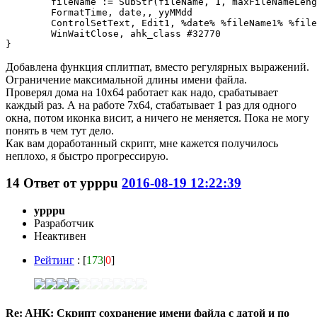
	fileName := SubStr(fileName, 1, maxFileNameLenght) 

	FormatTime, date,, yyMMdd

	ControlSetText, Edit1, %date% %fileName1% %fileExt%, ahk_class #32770

	WinWaitClose, ahk_class #32770

Добавлена функция сплитпат, вместо регулярных выражений.
Ограничение максимальной длины имени файла.
Проверял дома на 10х64 работает как надо, срабатывает
каждый раз. А на работе 7х64, стабатывает 1 раз для одного
окна, потом иконка висит, а ничего не меняется. Пока не могу
понять в чем тут дело.
Как вам доработанный скрипт, мне кажется получилось
неплохо, я быстро прогрессирую.
14
Ответ от
ypppu
2016-08-19 12:22:39
ypppu
Разработчик
Неактивен
Рейтинг
: [
173
|
0
]
Re: AHK: Скрипт сохранение имени файла с датой и по