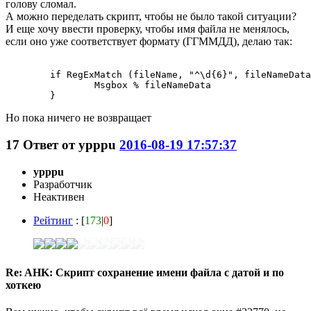
голову сломал.
А можно переделать скрипт, чтобы не было такой ситуации?
И еще хочу ввести проверку, чтобы имя файла не менялось,
если оно уже соответствует формату (ГГММДД), делаю так:
	if RegExMatch (fileName, "^\d{6}", fileNameData){

		Msgbox % fileNameData

Но пока ничего не возвращает
17
Ответ от
ypppu
2016-08-19 17:57:37
ypppu
Разработчик
Неактивен
Рейтинг
: [
173
|
0
]
Re: AHK: Скрипт сохранение имени файла с датой и по
хоткею