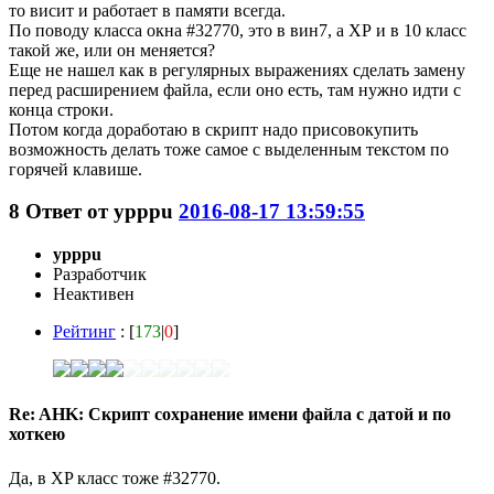
то висит и работает в памяти всегда.
По поводу класса окна #32770, это в вин7, а ХР и в 10 класс
такой же, или он меняется?
Еще не нашел как в регулярных выражениях сделать замену
перед расширением файла, если оно есть, там нужно идти с
конца строки.
Потом когда доработаю в скрипт надо присовокупить
возможность делать тоже самое с выделенным текстом по
горячей клавише.
8
Ответ от
ypppu
2016-08-17 13:59:55
ypppu
Разработчик
Неактивен
Рейтинг
: [
173
|
0
]
Re: AHK: Скрипт сохранение имени файла с датой и по
хоткею
Да, в XP класс тоже #32770.