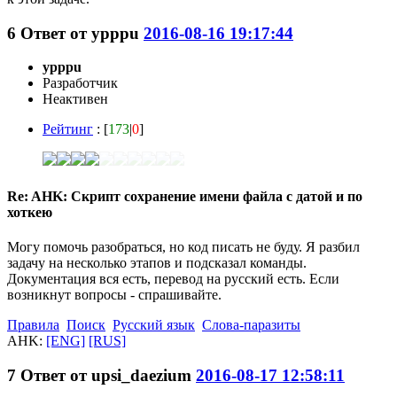
6
Ответ от
ypppu
2016-08-16 19:17:44
ypppu
Разработчик
Неактивен
Рейтинг
: [
173
|
0
]
Re: AHK: Скрипт сохранение имени файла с датой и по
хоткею
Могу помочь разобраться, но код писать не буду. Я разбил
задачу на несколько этапов и подсказал команды.
Документация вся есть, перевод на русский есть. Если
возникнут вопросы - спрашивайте.
Правила
Поиск
Русский язык
Слова-паразиты
AHK:
[ENG]
[RUS]
7
Ответ от
upsi_daezium
2016-08-17 12:58:11