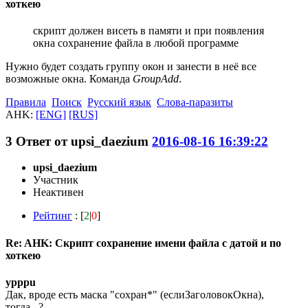
хоткею
скрипт должен висеть в памяти и при появления
окна сохранение файла в любой программе
Нужно будет создать группу окон и занести в неё все
возможные окна. Команда
GroupAdd
.
Правила
Поиск
Русский язык
Слова-паразиты
AHK:
[ENG]
[RUS]
3
Ответ от
upsi_daezium
2016-08-16 16:39:22
upsi_daezium
Участник
Неактивен
Рейтинг
: [
2
|
0
]
Re: AHK: Скрипт сохранение имени файла с датой и по
хоткею
ypppu
Дак, вроде есть маска "сохран*" (еслиЗаголовокОкна),
тогда...?