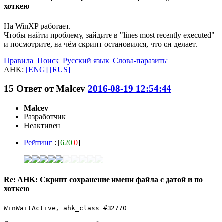
хоткею
На WinXP работает.
Чтобы найти проблему, зайдите в "lines most recently executed"
и посмотрите, на чём скрипт остановился, что он делает.
Правила
Поиск
Русский язык
Слова-паразиты
AHK:
[ENG]
[RUS]
15
Ответ от
Malcev
2016-08-19 12:54:44
Malcev
Разработчик
Неактивен
Рейтинг
: [
620
|
0
]
Re: AHK: Скрипт сохранение имени файла с датой и по
хоткею
WinWaitActive, ahk_class #32770