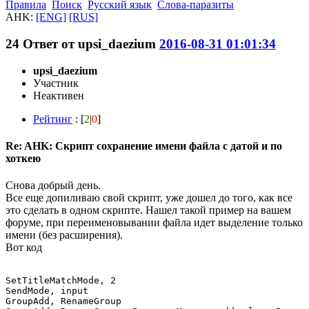
Правила
Поиск
Русский язык
Слова-паразиты
AHK:
[ENG]
[RUS]
24
Ответ от
upsi_daezium
2016-08-31 01:01:34
upsi_daezium
Участник
Неактивен
Рейтинг
: [
2
|
0
]
Re: AHK: Скрипт сохранение имени файла с датой и по
хоткею
Снова добрый день.
Все еще допиливаю свой скрипт, уже дошел до того, как все
это сделать в одном скрипте. Нашел такой пример на вашем
форуме, при переименовывании файла идет выделение только
имени (без расширения).
Вот код
SetTitleMatchMode, 2 

SendMode, input

GroupAdd, RenameGroup
