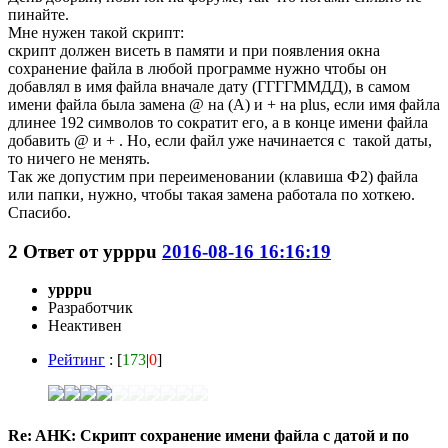
пинайте.
Мне нужен такой скрипт:
скрипт должен висеть в памяти и при появления окна
сохранение файла в любой программе нужно чтобы он
добавлял в имя файла вначале дату (ГГГГММДД), в самом
имени файла была замена @ на (A) и + на plus, если имя файла
длинее 192 символов то сократит его, а в конце имени файла
добавить @ и + . Но, если файл уже начинается с такой даты,
то ничего не менять.
Так же допустим при переименовании (клавиша Ф2) файла
или папки, нужно, чтобы такая замена работала по хоткею.
Спасибо.
2
Ответ от
ypppu
2016-08-16 16:16:19
ypppu
Разработчик
Неактивен
Рейтинг
: [
173
|
0
]
Re: AHK: Скрипт сохранение имени файла с датой и по