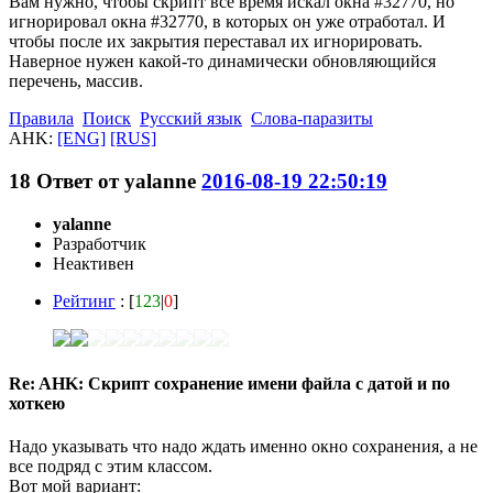
Вам нужно, чтобы скрипт всё время искал окна #32770, но
игнорировал окна #32770, в которых он уже отработал. И
чтобы после их закрытия переставал их игнорировать.
Наверное нужен какой-то динамически обновляющийся
перечень, массив.
Правила
Поиск
Русский язык
Слова-паразиты
AHK:
[ENG]
[RUS]
18
Ответ от
yalanne
2016-08-19 22:50:19
yalanne
Разработчик
Неактивен
Рейтинг
: [
123
|
0
]
Re: AHK: Скрипт сохранение имени файла с датой и по
хоткею
Надо указывать что надо ждать именно окно сохранения, а не
все подряд с этим классом.
Вот мой вариант: