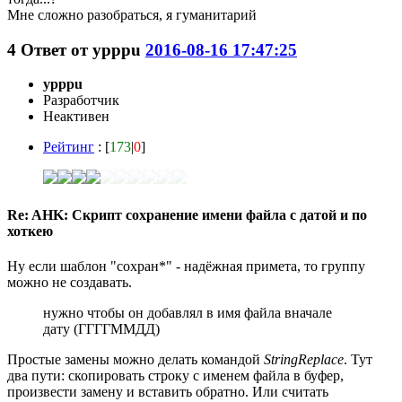
Мне сложно разобраться, я гуманитарий
4
Ответ от
ypppu
2016-08-16 17:47:25
ypppu
Разработчик
Неактивен
Рейтинг
: [
173
|
0
]
Re: AHK: Скрипт сохранение имени файла с датой и по
хоткею
Ну если шаблон "сохран*" - надёжная примета, то группу
можно не создавать.
нужно чтобы он добавлял в имя файла вначале
дату (ГГГГММДД)
Простые замены можно делать командой
StringReplace
. Тут
два пути: скопировать строку с именем файла в буфер,
произвести замену и вставить обратно. Или считать