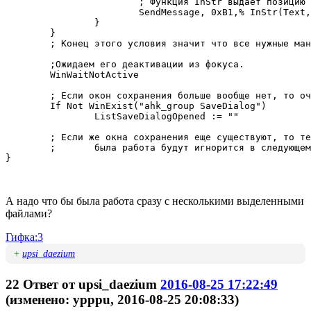
			; Функция InStr выдает позицию искомого текста(всегда начало слева), не учитывая регистр и поиск должен быть с конца.

			SendMessage, 0xB1,% InStr(Text,"@",0,0) , % InStr(Text,"@",0,0),Edit1	; EM_SETSEL

		}

	}

	; Конец этого условия значит что все нужные манипуляции с окном сделаны.

	;Ожидаем его деактивации из фокуса.

	WinWaitNotActive

	; Если окон сохранения больше вообще нет, то очищаем переменную.

	If Not WinExist("ahk_group SaveDialog")

		ListSaveDialogOpened := ""

	; Если же окна сохранения еще существуют, то те с которым

	;	была работа будут игнорится в следующем цикле.

}

А надо что бы была работа сразу с несколькими выделенными
файлами?
Гифка:3
+
upsi_daezium
22
Ответ от
upsi_daezium
2016-08-25 17:22:49
(изменено: ypppu, 2016-08-25 20:08:33)