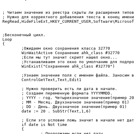
; Читаем значение из реестра скрыты ли расширения типов
; Нужно для корректного добавления текста в конец имени
RegRead,HideFileExt,HKEY_CURRENT_USER,Software\Microsoft\Windo
;Бесконечный цикл.

Loop

{

	;Ожидаем окно сохранения класса 32770

	WinWaitActive Сохранение ahk_class #32770

	;Если мы тут значит скрипт нашел окно...

	;Устанавливаем это окно по умолчанию для подпрограмм autohotkey'я.

	WinExist("Сохранение ahk_class #32770")

	;Узнаем значение поля с именем файла. Заносим в переменную Text.

	ControlGetText,Text,Edit1

	; Нужно проверить есть ли дата в начале.

	; Создаем переменную формата YYYYMMDD.

	; YYYY - год. Четырехзначное значение(пример 2016)

	; MM - Месяц. Двухзначное значение(пример 01)

	; DD - День. Двухзначное значение(пример 01)

	date := 20 . SubStr(Text,1,6)

	; Если это условие ложь значит в начале нет даты.

	if date is Not time

	{

		; Продолжаем если нет даты...
