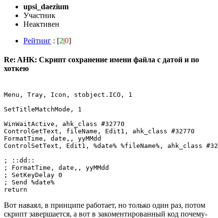
upsi_daezium
Участник
Неактивен
Рейтинг
: [
2
|
0
]
Re: AHK: Скрипт сохранение имени файла с датой и по
хоткею
Menu, Tray, Icon, stobject.ICO, 1

SetTitleMatchMode, 1

WinWaitActive, ahk_class #32770

ControlGetText, fileName, Edit1, ahk_class #32770

FormatTime, date,, yyMMdd

ControlSetText, Edit1, %date% %fileName%, ahk_class #32
; ::dd:: 

; FormatTime, date,, yyMMdd

; SetKeyDelay 0 

; Send %date%

Вот наваял, в принципе работает, но только один раз, потом
скрипт завершается, а вот в закоментированный код почему-