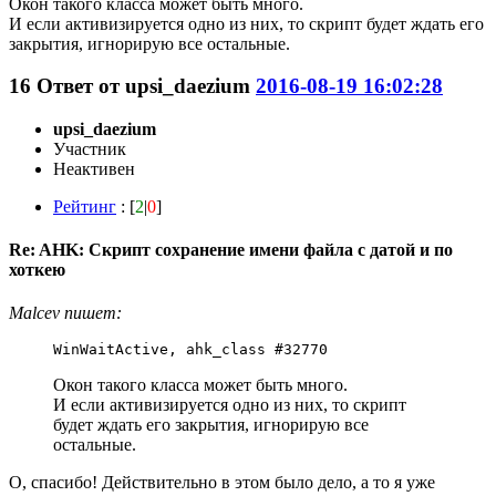
Окон такого класса может быть много.
И если активизируется одно из них, то скрипт будет ждать его
закрытия, игнорирую все остальные.
16
Ответ от
upsi_daezium
2016-08-19 16:02:28
upsi_daezium
Участник
Неактивен
Рейтинг
: [
2
|
0
]
Re: AHK: Скрипт сохранение имени файла с датой и по
хоткею
Malcev пишет:
WinWaitActive, ahk_class #32770
Окон такого класса может быть много.
И если активизируется одно из них, то скрипт
будет ждать его закрытия, игнорирую все
остальные.
О, спасибо! Действительно в этом было дело, а то я уже