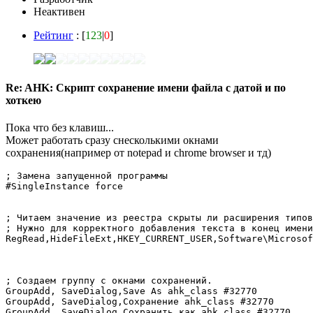
Неактивен
Рейтинг
: [
123
|
0
]
Re: AHK: Скрипт сохранение имени файла с датой и по
хоткею
Пока что без клавиш...
Может работать сразу снесколькими окнами
сохранения(например от notepad и chrome browser и тд)
; Замена запущенной программы

#SingleInstance force

; Читаем значение из реестра скрыты ли расширения типов
; Нужно для корректного добавления текста в конец имени
RegRead,HideFileExt,HKEY_CURRENT_USER,Software\Microsoft\Windo
; Создаем группу с окнами сохранений.

GroupAdd, SaveDialog,Save As ahk_class #32770

GroupAdd, SaveDialog,Сохранение ahk_class #32770

GroupAdd, SaveDialog,Сохранить как ahk_class #32770
