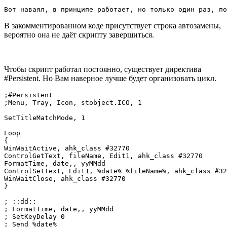
Вот наваял, в принципе работает, но только один раз, по
В закомментированном коде присутствует строка автозамены,
вероятно она не даёт скрипту завершиться.
Чтобы скрипт работал постоянно, существует директива
#Persistent. Но Вам наверное лучше будет организовать цикл.
;#Persistent

;Menu, Tray, Icon, stobject.ICO, 1

SetTitleMatchMode, 1

Loop

{

WinWaitActive, ahk_class #32770

ControlGetText, fileName, Edit1, ahk_class #32770

FormatTime, date,, yyMMdd

ControlSetText, Edit1, %date% %fileName%, ahk_class #32
WinWaitClose, ahk_class #32770

}

; ::dd:: 

; FormatTime, date,, yyMMdd

; SetKeyDelay 0 

; Send %date%
