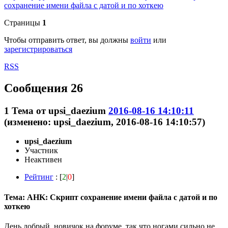
сохранение имени файла с датой и по хоткею
Страницы
1
Чтобы отправить ответ, вы должны
войти
или
зарегистрироваться
RSS
Сообщения 26
1
Тема от
upsi_daezium
2016-08-16 14:10:11
(изменено: upsi_daezium, 2016-08-16 14:10:57)
upsi_daezium
Участник
Неактивен
Рейтинг
: [
2
|
0
]
Тема: AHK: Скрипт сохранение имени файла с датой и по
хоткею
День добрый, новичок на форуме, так что ногами сильно не