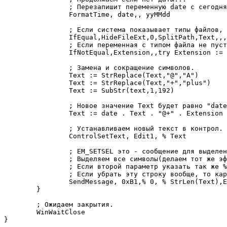
		; Перезапишит переменную date с сегодняшним числом.

		FormatTime, date,, yyMMdd

		; Если система показывает типы файлов, то в переменной Text убераем окончание и заносим в Extension.

		IfEqual,HideFileExt,0,SplitPath,Text,,,Extension,Text

		; Если переменная с типом файла не пуста, то в начале добавим точку.

		IfNotEqual,Extension,,try Extension := "." Extension

		; Замена и сокращение символов.

		Text := StrReplace(Text,"@","A") 

		Text := StrReplace(Text,"+","plus") 

		Text := SubStr(text,1,192)

		; Новое значение Text будет равно "date + Text + свой текст + Extension".

		Text := date . Text . "@+" . Extension

		; Устанавливаем новый текст в контрол.

		ControlSetText, Edit1, % Text

		; EM_SETSEL это - сообщение для выделения текста в edit поле от определенного символа до другого.

		; Выделяем все символы(делаем тот же эффект выделения что есть по умолчанию)

		; Если второй параметр указать так же % StrLen(Text), то каретка перейдет в конец строки без выделения.

		; Если убрать эту строку вообще, то каретка будет в самом начале строки.

		SendMessage, 0xB1,% 0, % StrLen(Text),Edit1	; EM_SETSEL

	}

	; Ожидаем закрытия.

	WinWaitClose

}