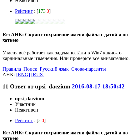
Неактивен
Рейтинг
: [
173
|
0
]
Re: AHK: Скрипт сохранение имени файла с датой и по
хоткею
У меня всё работает как задумано. Или в Win7 какие-то
кардинальные изменения. Или проверьте всё внимательно.
Правила
Поиск
Русский язык
Слова-паразиты
AHK:
[ENG]
[RUS]
11
Ответ от
upsi_daezium
2016-08-17 18:50:42
upsi_daezium
Участник
Неактивен
Рейтинг
: [
2
|
0
]
Re: AHK: Скрипт сохранение имени файла с датой и по
хоткею