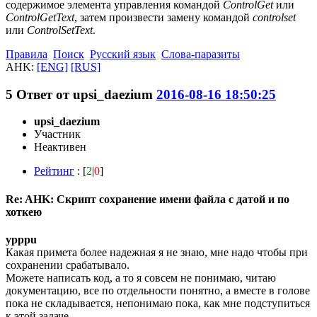
содержимое элемента управления командой
ControlGet
или
ControlGetText
, затем произвести замену командой
controlset
или
ControlSetText
.
Правила
Поиск
Русский язык
Слова-паразиты
AHK:
[ENG]
[RUS]
5
Ответ от
upsi_daezium
2016-08-16 18:50:25
upsi_daezium
Участник
Неактивен
Рейтинг
: [
2
|
0
]
Re: AHK: Скрипт сохранение имени файла с датой и по
хоткею
ypppu
Какая примета более надежная я не знаю, мне надо чтобы при
сохранении срабатывало.
Можете написать код, а то я совсем не понимаю, читаю
документацию, все по отдельности понятно, а вместе в голове
пока не складывается, непонимаю пока, как мне подступиться
к этой задаче.