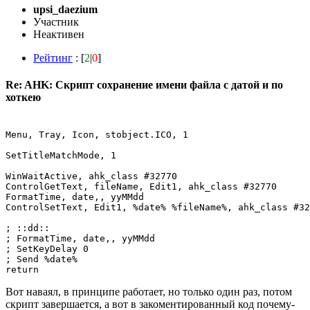
upsi_daezium
Участник
Неактивен
Рейтинг
: [
2
|
0
]
Re: AHK: Скрипт сохранение имени файла с датой и по
хоткею
Menu, Tray, Icon, stobject.ICO, 1

SetTitleMatchMode, 1

WinWaitActive, ahk_class #32770

ControlGetText, fileName, Edit1, ahk_class #32770

FormatTime, date,, yyMMdd

ControlSetText, Edit1, %date% %fileName%, ahk_class #32
; ::dd:: 

; FormatTime, date,, yyMMdd

; SetKeyDelay 0 

; Send %date%

Вот наваял, в принципе работает, но только один раз, потом
скрипт завершается, а вот в закоментированный код почему-