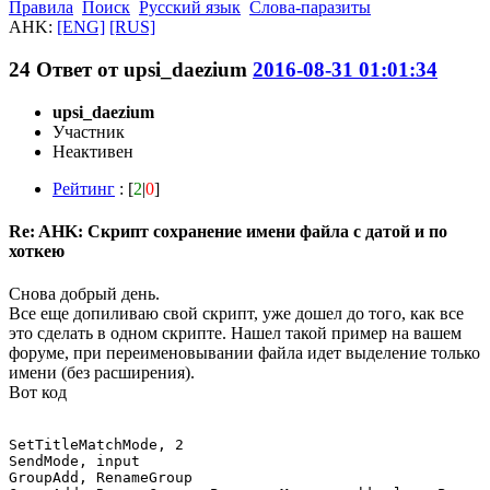
Правила
Поиск
Русский язык
Слова-паразиты
AHK:
[ENG]
[RUS]
24
Ответ от
upsi_daezium
2016-08-31 01:01:34
upsi_daezium
Участник
Неактивен
Рейтинг
: [
2
|
0
]
Re: AHK: Скрипт сохранение имени файла с датой и по
хоткею
Снова добрый день.
Все еще допиливаю свой скрипт, уже дошел до того, как все
это сделать в одном скрипте. Нашел такой пример на вашем
форуме, при переименовывании файла идет выделение только
имени (без расширения).
Вот код
SetTitleMatchMode, 2 

SendMode, input

GroupAdd, RenameGroup
