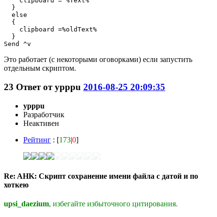
    clipboard = %Text%

  }

  else

  {

    clipboard =%oldText%

  }

Это работает (с некоторыми оговорками) если запустить
отдельным скриптом.
23
Ответ от
ypppu
2016-08-25 20:09:35
ypppu
Разработчик
Неактивен
Рейтинг
: [
173
|
0
]
Re: AHK: Скрипт сохранение имени файла с датой и по
хоткею
upsi_daezium
, избегайте избыточного цитирования.