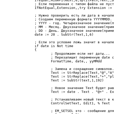
		IfEqual,HideFileExt,0,SplitPath,Text,,DirFile,Extension,Text

		; Если переменная с типом файла не пуста, то в начале добавим точку.

		IfNotEqual,Extension,,try Extension := "." Extension

		; Нужно проверить есть ли дата в начале.

		; Создаем переменную формата YYYYMMDD.

		; YYYY - год. Четырехзначное значение(пример 2016)

		; MM - Месяц. Двухзначное значение(пример 01)

		; DD - День. Двухзначное значение(пример 01)

		date := 20 . SubStr(Text,1,6)

		; Если это условие ложь значит в начале нет даты.

		if date is Not time

		{

			; Продолжаем если нет даты...

			; Перезапишит переменную date с сегодняшним числом.

			FormatTime, date,, yyMMdd

			; Замена и сокращение символов.

			Text := StrReplace(Text,"@","A") 

			Text := StrReplace(Text,"+","plus") 

			Text := SubStr(text,1,192)

			; Новое значение Text будет равно "date + Text + свой текст + Extension".

			Text := date . Text . "@+" . Extension

			; Устанавливаем новый текст в контрол.

			ControlSetText, Edit1, % Text

			; EM_SETSEL это - сообщение для выделения текста в edit поле от определенного символа до другого.
