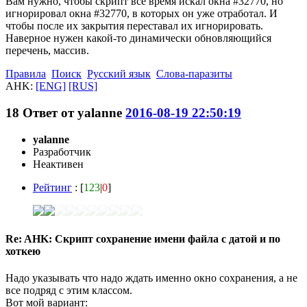
Вам нужно, чтобы скрипт всё время искал окна #32770, но
игнорировал окна #32770, в которых он уже отработал. И
чтобы после их закрытия переставал их игнорировать.
Наверное нужен какой-то динамически обновляющийся
перечень, массив.
Правила
Поиск
Русский язык
Слова-паразиты
AHK:
[ENG]
[RUS]
18
Ответ от
yalanne
2016-08-19 22:50:19
yalanne
Разработчик
Неактивен
Рейтинг
: [
123
|
0
]
Re: AHK: Скрипт сохранение имени файла с датой и по
хоткею
Надо указывать что надо ждать именно окно сохранения, а не
все подряд с этим классом.
Вот мой вариант: