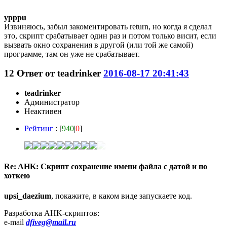
ypppu
Извиняюсь, забыл закоментировать return, но когда я сделал
это, скрипт срабатывает один раз и потом только висит, если
вызвать окно сохранения в другой (или той же самой)
программе, там он уже не срабатывает.
12
Ответ от
teadrinker
2016-08-17 20:41:43
teadrinker
Администратор
Неактивен
Рейтинг
: [
940
|
0
]
Re: AHK: Скрипт сохранение имени файла с датой и по
хоткею
upsi_daezium
, покажите, в каком виде запускаете код.
Разработка AHK-скриптов:
e-mail
dfiveg@mail.ru