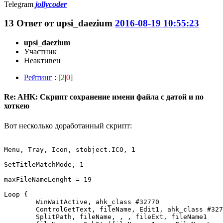
Telegram
jollycoder
13
Ответ от
upsi_daezium
2016-08-19 10:55:23
upsi_daezium
Участник
Неактивен
Рейтинг
: [
2
|
0
]
Re: AHK: Скрипт сохранение имени файла с датой и по
хоткею
Вот несколько доработанный скрипт:
Menu, Tray, Icon, stobject.ICO, 1

SetTitleMatchMode, 1

maxFileNameLenght = 19

Loop {

	WinWaitActive, ahk_class #32770

	ControlGetText, fileName, Edit1, ahk_class #32770

	SplitPath, fileName, , , fileExt, fileName1
