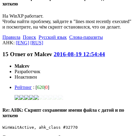
хоткею
На WinXP работает.
Чтобы найти проблему, зайдите в "lines most recently executed"
и посмотрите, на чём скрипт остановился, что он делает.
Правила
Поиск
Русский язык
Слова-паразиты
AHK:
[ENG]
[RUS]
15
Ответ от
Malcev
2016-08-19 12:54:44
Malcev
Разработчик
Неактивен
Рейтинг
: [
620
|
0
]
Re: AHK: Скрипт сохранение имени файла с датой и по
хоткею
WinWaitActive, ahk_class #32770