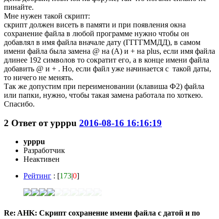
пинайте.
Мне нужен такой скрипт:
скрипт должен висеть в памяти и при появления окна
сохранение файла в любой программе нужно чтобы он
добавлял в имя файла вначале дату (ГГГГММДД), в самом
имени файла была замена @ на (A) и + на plus, если имя файла
длинее 192 символов то сократит его, а в конце имени файла
добавить @ и + . Но, если файл уже начинается с такой даты,
то ничего не менять.
Так же допустим при переименовании (клавиша Ф2) файла
или папки, нужно, чтобы такая замена работала по хоткею.
Спасибо.
2
Ответ от
ypppu
2016-08-16 16:16:19
ypppu
Разработчик
Неактивен
Рейтинг
: [
173
|
0
]
Re: AHK: Скрипт сохранение имени файла с датой и по