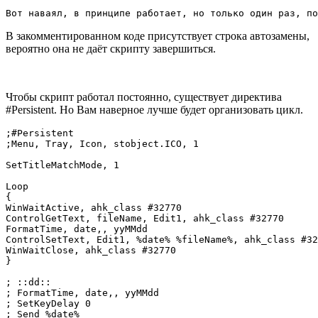
Вот наваял, в принципе работает, но только один раз, по
В закомментированном коде присутствует строка автозамены,
вероятно она не даёт скрипту завершиться.
Чтобы скрипт работал постоянно, существует директива
#Persistent. Но Вам наверное лучше будет организовать цикл.
;#Persistent

;Menu, Tray, Icon, stobject.ICO, 1

SetTitleMatchMode, 1

Loop

{

WinWaitActive, ahk_class #32770

ControlGetText, fileName, Edit1, ahk_class #32770

FormatTime, date,, yyMMdd

ControlSetText, Edit1, %date% %fileName%, ahk_class #32
WinWaitClose, ahk_class #32770

}

; ::dd:: 

; FormatTime, date,, yyMMdd

; SetKeyDelay 0 

; Send %date%
