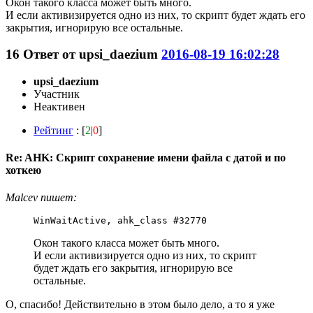
Окон такого класса может быть много.
И если активизируется одно из них, то скрипт будет ждать его
закрытия, игнорирую все остальные.
16
Ответ от
upsi_daezium
2016-08-19 16:02:28
upsi_daezium
Участник
Неактивен
Рейтинг
: [
2
|
0
]
Re: AHK: Скрипт сохранение имени файла с датой и по
хоткею
Malcev пишет:
WinWaitActive, ahk_class #32770
Окон такого класса может быть много.
И если активизируется одно из них, то скрипт
будет ждать его закрытия, игнорирую все
остальные.
О, спасибо! Действительно в этом было дело, а то я уже