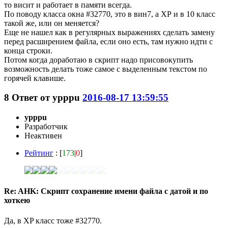
то висит и работает в памяти всегда.
По поводу класса окна #32770, это в вин7, а ХР и в 10 класс
такой же, или он меняется?
Еще не нашел как в регулярных выражениях сделать замену
перед расширением файла, если оно есть, там нужно идти с
конца строки.
Потом когда доработаю в скрипт надо присовокупить
возможность делать тоже самое с выделенным текстом по
горячей клавише.
8
Ответ от
ypppu
2016-08-17 13:59:55
ypppu
Разработчик
Неактивен
Рейтинг
: [
173
|
0
]
Re: AHK: Скрипт сохранение имени файла с датой и по
хоткею
Да, в XP класс тоже #32770.