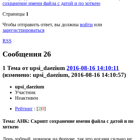
сохранение имени файла с датой и по хоткею
Страницы
1
Чтобы отправить ответ, вы должны
войти
или
зарегистрироваться
RSS
Сообщения 26
1
Тема от
upsi_daezium
2016-08-16 14:10:11
(изменено: upsi_daezium, 2016-08-16 14:10:57)
upsi_daezium
Участник
Неактивен
Рейтинг
: [
2
|
0
]
Тема: AHK: Скрипт сохранение имени файла с датой и по
хоткею
День добрый, новичок на форуме, так что ногами сильно не