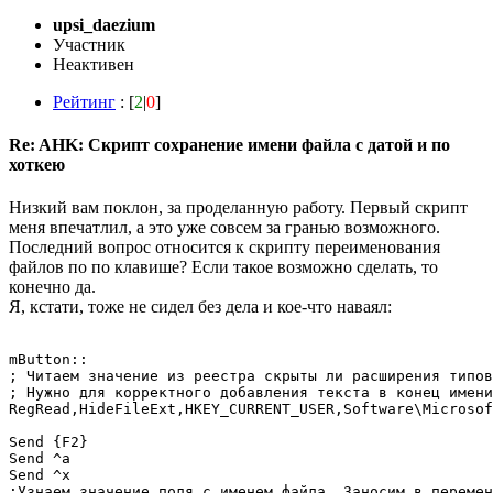
upsi_daezium
Участник
Неактивен
Рейтинг
: [
2
|
0
]
Re: AHK: Скрипт сохранение имени файла с датой и по
хоткею
Низкий вам поклон, за проделанную работу. Первый скрипт
меня впечатлил, а это уже совсем за гранью возможного.
Последний вопрос относится к скрипту переименования
файлов по по клавише? Если такое возможно сделать, то
конечно да.
Я, кстати, тоже не сидел без дела и кое-что наваял:
mButton::

; Читаем значение из реестра скрыты ли расширения типов
; Нужно для корректного добавления текста в конец имени
RegRead,HideFileExt,HKEY_CURRENT_USER,Software\Microsoft\Windo
Send {F2}

Send ^a

Send ^x

;Узнаем значение поля с именем файла. Заносим в перемен