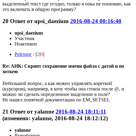
выделенный текст где угодно, только я пока не понимаю, как
это включить в общую программу?
20
Ответ от
upsi_daezium
2016-08-24 00:16:40
upsi_daezium
Участник
Неактивен
Рейтинг
: [
2
|
0
]
Re: AHK: Скрипт сохранение имени файла с датой и по
хоткею
Небольшой вопрос, а как можно управлять кореткой
(курсором), например, я хочу чтобы она стояла после @, и
можно ли сделать определенное выделение в поле?
Не нашел понятной документации по EM_SETSEL
21
Ответ от
yalanne
2016-08-24 18:11:11
(изменено: yalanne, 2016-08-24 18:12:12)
yalanne
Разработчик