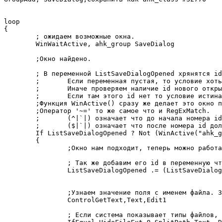
loop

{

	; ожидаем возможные окна.

	WinWaitActive, ahk_group SaveDialog

	;Окно найдено.

	; В переменной ListSaveDialogOpened хрянятся id окон которые были уже открыты.

	;	Если переменная пустая, то условие хоть как истина.

	;	Иначе проверяем наличие id нового открытого окна в переменной.

	;	Если там этого id нет то условие истина.

	;Функция WinActive() сразу же делает это окно по умолчанию для ahk подпрограмм.

	;Оператор '~=' то же самое что и RegExMatch.

	;	(^|`|) означает что до начала номера id должно быть либо начало переменной, либо символ '|'

	;	($|`|) означает что после номера id должно быть либо конец переменной, либо символ '|'

	If ListSaveDialogOpened ? Not (WinActive("ahk_group SaveDialog") ~= ("(^|`|)" ListSaveDialogOpened "($|`|)") ) : true

	{

		;Окно нам подходит, теперь можно работать с ним.

		; Так же добавим его id в переменную что бы в последующие разы игнорило.

		ListSaveDialogOpened .= (ListSaveDialogOpened ? "|" : "")	WinActive()

		;Узнаем значение поля с именем файла. Заносим в переменную Text.

		ControlGetText,Text,Edit1

		; Если система показывает типы файлов, то в переменной Text убераем окончание и заносим в Extension.
