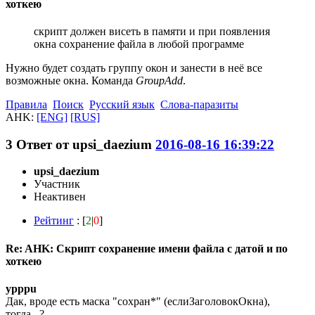
хоткею
скрипт должен висеть в памяти и при появления
окна сохранение файла в любой программе
Нужно будет создать группу окон и занести в неё все
возможные окна. Команда
GroupAdd
.
Правила
Поиск
Русский язык
Слова-паразиты
AHK:
[ENG]
[RUS]
3
Ответ от
upsi_daezium
2016-08-16 16:39:22
upsi_daezium
Участник
Неактивен
Рейтинг
: [
2
|
0
]
Re: AHK: Скрипт сохранение имени файла с датой и по
хоткею
ypppu
Дак, вроде есть маска "сохран*" (еслиЗаголовокОкна),
тогда...?