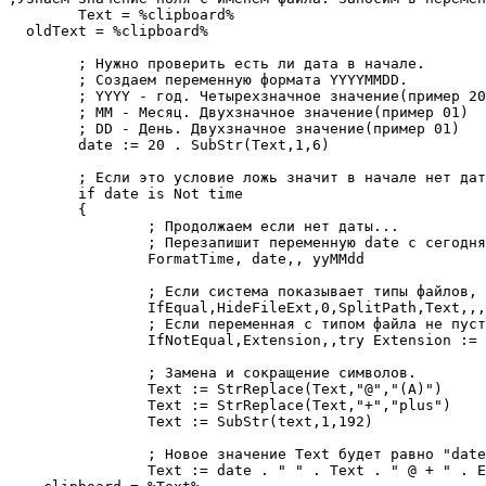
	Text = %clipboard%

  oldText = %clipboard%

	; Нужно проверить есть ли дата в начале.

	; Создаем переменную формата YYYYMMDD.

	; YYYY - год. Четырехзначное значение(пример 2016)

	; MM - Месяц. Двухзначное значение(пример 01)

	; DD - День. Двухзначное значение(пример 01)

	date := 20 . SubStr(Text,1,6)

	; Если это условие ложь значит в начале нет даты.

	if date is Not time

	{

		; Продолжаем если нет даты...

		; Перезапишит переменную date с сегодняшним числом.

		FormatTime, date,, yyMMdd

		; Если система показывает типы файлов, то в переменной Text убераем окончание и заносим в Extension.

		IfEqual,HideFileExt,0,SplitPath,Text,,,Extension,Text

		; Если переменная с типом файла не пуста, то в начале добавим точку.

		IfNotEqual,Extension,,try Extension := "." Extension

		; Замена и сокращение символов.

		Text := StrReplace(Text,"@","(A)") 

		Text := StrReplace(Text,"+","plus") 

		Text := SubStr(text,1,192)

		; Новое значение Text будет равно "date + Text + свой текст + Extension".

		Text := date . " " . Text . " @ + " . Extension
