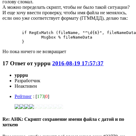
голову сломал.
А можно переделать скрипт, чтобы не было такой ситуации?
И еще хочу ввести проверку, чтобы имя файла не менялось,
если оно уже соответствует формату (ГГММДД), делаю так:
	if RegExMatch (fileName, "^\d{6}", fileNameData){

		Msgbox % fileNameData

Но пока ничего не возвращает
17
Ответ от
ypppu
2016-08-19 17:57:37
ypppu
Разработчик
Неактивен
Рейтинг
: [
173
|
0
]
Re: AHK: Скрипт сохранение имени файла с датой и по
хоткею