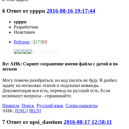
6
Ответ от
ypppu
2016-08-16 19:17:44
ypppu
Разработчик
Неактивен
Рейтинг
: [
173
|
0
]
Re: AHK: Скрипт сохранение имени файла с датой и по
хоткею
Могу помочь разобраться, но код писать не буду. Я разбил
задачу на несколько этапов и подсказал команды.
Документация вся есть, перевод на русский есть. Если
возникнут вопросы - спрашивайте.
Правила
Поиск
Русский язык
Слова-паразиты
AHK:
[ENG]
[RUS]
7
Ответ от
upsi_daezium
2016-08-17 12:58:11