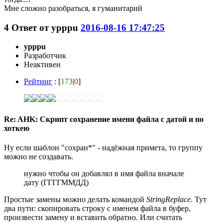
Мне сложно разобраться, я гуманитарий
4
Ответ от
ypppu
2016-08-16 17:47:25
ypppu
Разработчик
Неактивен
Рейтинг
: [
173
|
0
]
Re: AHK: Скрипт сохранение имени файла с датой и по
хоткею
Ну если шаблон "сохран*" - надёжная примета, то группу
можно не создавать.
нужно чтобы он добавлял в имя файла вначале
дату (ГГГГММДД)
Простые замены можно делать командой
StringReplace
. Тут
два пути: скопировать строку с именем файла в буфер,
произвести замену и вставить обратно. Или считать