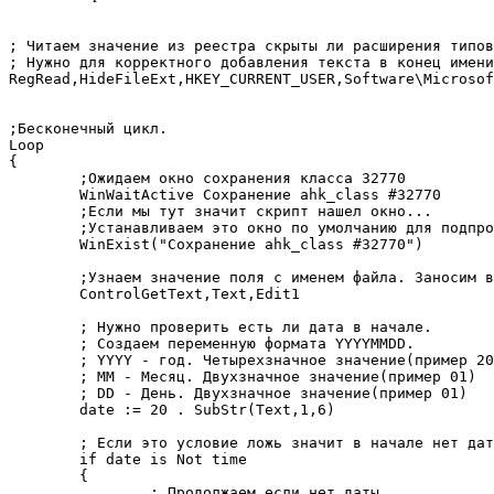
; Читаем значение из реестра скрыты ли расширения типов
; Нужно для корректного добавления текста в конец имени
RegRead,HideFileExt,HKEY_CURRENT_USER,Software\Microsoft\Windo
;Бесконечный цикл.

Loop

{

	;Ожидаем окно сохранения класса 32770

	WinWaitActive Сохранение ahk_class #32770

	;Если мы тут значит скрипт нашел окно...

	;Устанавливаем это окно по умолчанию для подпрограмм autohotkey'я.

	WinExist("Сохранение ahk_class #32770")

	;Узнаем значение поля с именем файла. Заносим в переменную Text.

	ControlGetText,Text,Edit1

	; Нужно проверить есть ли дата в начале.

	; Создаем переменную формата YYYYMMDD.

	; YYYY - год. Четырехзначное значение(пример 2016)

	; MM - Месяц. Двухзначное значение(пример 01)

	; DD - День. Двухзначное значение(пример 01)

	date := 20 . SubStr(Text,1,6)

	; Если это условие ложь значит в начале нет даты.

	if date is Not time

	{

		; Продолжаем если нет даты...
