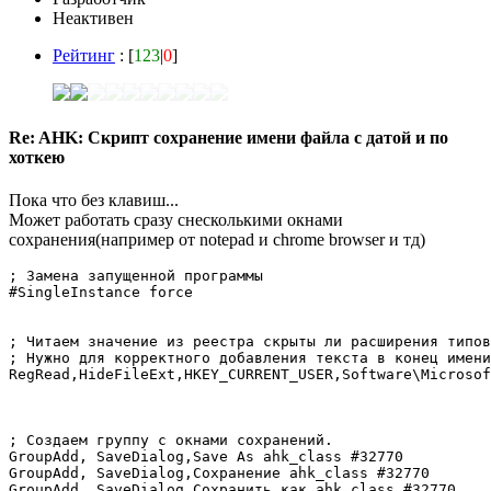
Неактивен
Рейтинг
: [
123
|
0
]
Re: AHK: Скрипт сохранение имени файла с датой и по
хоткею
Пока что без клавиш...
Может работать сразу снесколькими окнами
сохранения(например от notepad и chrome browser и тд)
; Замена запущенной программы

#SingleInstance force

; Читаем значение из реестра скрыты ли расширения типов
; Нужно для корректного добавления текста в конец имени
RegRead,HideFileExt,HKEY_CURRENT_USER,Software\Microsoft\Windo
; Создаем группу с окнами сохранений.

GroupAdd, SaveDialog,Save As ahk_class #32770

GroupAdd, SaveDialog,Сохранение ahk_class #32770

GroupAdd, SaveDialog,Сохранить как ahk_class #32770
