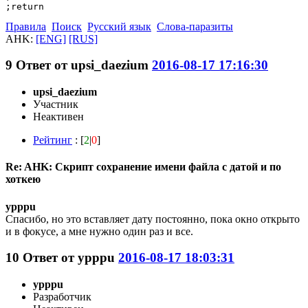
;return
Правила
Поиск
Русский язык
Слова-паразиты
AHK:
[ENG]
[RUS]
9
Ответ от
upsi_daezium
2016-08-17 17:16:30
upsi_daezium
Участник
Неактивен
Рейтинг
: [
2
|
0
]
Re: AHK: Скрипт сохранение имени файла с датой и по
хоткею
ypppu
Спасибо, но это вставляет дату постоянно, пока окно открыто
и в фокусе, а мне нужно один раз и все.
10
Ответ от
ypppu
2016-08-17 18:03:31
ypppu
Разработчик