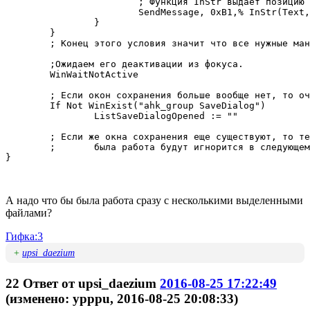
			; Функция InStr выдает позицию искомого текста(всегда начало слева), не учитывая регистр и поиск должен быть с конца.

			SendMessage, 0xB1,% InStr(Text,"@",0,0) , % InStr(Text,"@",0,0),Edit1	; EM_SETSEL

		}

	}

	; Конец этого условия значит что все нужные манипуляции с окном сделаны.

	;Ожидаем его деактивации из фокуса.

	WinWaitNotActive

	; Если окон сохранения больше вообще нет, то очищаем переменную.

	If Not WinExist("ahk_group SaveDialog")

		ListSaveDialogOpened := ""

	; Если же окна сохранения еще существуют, то те с которым

	;	была работа будут игнорится в следующем цикле.

}

А надо что бы была работа сразу с несколькими выделенными
файлами?
Гифка:3
+
upsi_daezium
22
Ответ от
upsi_daezium
2016-08-25 17:22:49
(изменено: ypppu, 2016-08-25 20:08:33)