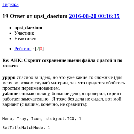
Гифка:3
19
Ответ от
upsi_daezium
2016-08-20 00:16:35
upsi_daezium
Участник
Неактивен
Рейтинг
: [
2
|
0
]
Re: AHK: Скрипт сохранение имени файла с датой и по
хоткею
ypppu
спасибо за идею, но это уже какие-то сложные (для
меня во всяком случае) материи, так что придется обойтись
простым переименованием.
yalanne
снимаю шляпу, большое дело, я проверил, скрипт
работает замечательно. Я тоже без дела не сидел, вот мой
вариант (с вашим, конечно, не сравнить):
Menu, Tray, Icon, stobject.ICO, 1

SetTitleMatchMode, 1
