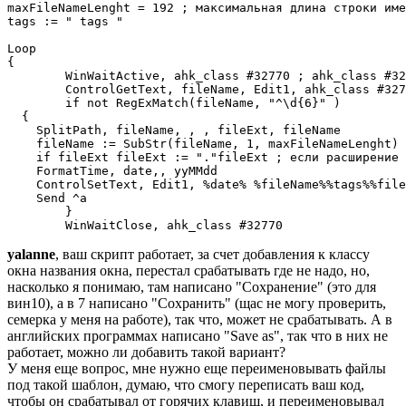
maxFileNameLenght = 192 ; максимальная длина строки име
tags := " tags "

Loop 

{

	WinWaitActive, ahk_class #32770 ; ahk_class #32770 класс окна сохранения

	ControlGetText, fileName, Edit1, ahk_class #32770

	if not RegExMatch(fileName, "^\d{6}" )

  {	

    SplitPath, fileName, , , fileExt, fileName

    fileName := SubStr(fileName, 1, maxFileNameLenght) 

    if fileExt fileExt := "."fileExt ; если расширение 
    FormatTime, date,, yyMMdd

    ControlSetText, Edit1, %date% %fileName%%tags%%file
    Send ^a

	}

yalanne
, ваш скрипт работает, за счет добавления к классу
окна названия окна, перестал срабатывать где не надо, но,
насколько я понимаю, там написано "Сохранение" (это для
вин10), а в 7 написано "Сохранить" (щас не могу проверить,
семерка у меня на работе), так что, может не срабатывать. А в
английских программах написано "Save as", так что в них не
работает, можно ли добавить такой вариант?
У меня еще вопрос, мне нужно еще переименовывать файлы
под такой шаблон, думаю, что смогу переписать ваш код,
чтобы он срабатывал от горячих клавиш, и переименовывал