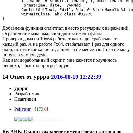
	fileName := SubStr(fileName, 1, maxFileNameLenght) 

	FormatTime, date,, yyMMdd

	ControlSetText, Edit1, %date% %fileName1% %fileExt%, ahk_class #32770

	WinWaitClose, ahk_class #32770

Добавлена функция сплитпат, вместо регулярных выражений.
Ограничение максимальной длины имени файла.
Проверял дома на 10х64 работает как надо, срабатывает
каждый раз. А на работе 7х64, стабатывает 1 раз для одного
окна, потом иконка висит, а ничего не меняется. Пока не могу
понять в чем тут дело.
Как вам доработанный скрипт, мне кажется получилось
неплохо, я быстро прогрессирую.
14
Ответ от
ypppu
2016-08-19 12:22:39
ypppu
Разработчик
Неактивен
Рейтинг
: [
173
|
0
]
Re: AHK: Скрипт сохранение имени файла с датой и по