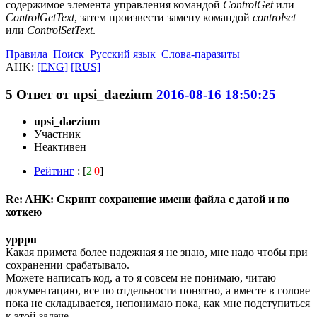
содержимое элемента управления командой
ControlGet
или
ControlGetText
, затем произвести замену командой
controlset
или
ControlSetText
.
Правила
Поиск
Русский язык
Слова-паразиты
AHK:
[ENG]
[RUS]
5
Ответ от
upsi_daezium
2016-08-16 18:50:25
upsi_daezium
Участник
Неактивен
Рейтинг
: [
2
|
0
]
Re: AHK: Скрипт сохранение имени файла с датой и по
хоткею
ypppu
Какая примета более надежная я не знаю, мне надо чтобы при
сохранении срабатывало.
Можете написать код, а то я совсем не понимаю, читаю
документацию, все по отдельности понятно, а вместе в голове
пока не складывается, непонимаю пока, как мне подступиться
к этой задаче.