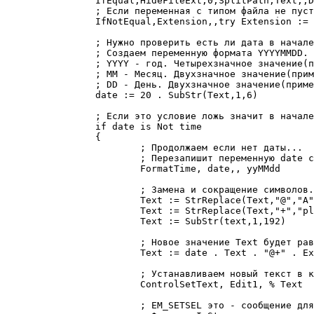
		IfEqual,HideFileExt,0,SplitPath,Text,,DirFile,Extension,Text

		; Если переменная с типом файла не пуста, то в начале добавим точку.

		IfNotEqual,Extension,,try Extension := "." Extension

		; Нужно проверить есть ли дата в начале.

		; Создаем переменную формата YYYYMMDD.

		; YYYY - год. Четырехзначное значение(пример 2016)

		; MM - Месяц. Двухзначное значение(пример 01)

		; DD - День. Двухзначное значение(пример 01)

		date := 20 . SubStr(Text,1,6)

		; Если это условие ложь значит в начале нет даты.

		if date is Not time

		{

			; Продолжаем если нет даты...

			; Перезапишит переменную date с сегодняшним числом.

			FormatTime, date,, yyMMdd

			; Замена и сокращение символов.

			Text := StrReplace(Text,"@","A") 

			Text := StrReplace(Text,"+","plus") 

			Text := SubStr(text,1,192)

			; Новое значение Text будет равно "date + Text + свой текст + Extension".

			Text := date . Text . "@+" . Extension

			; Устанавливаем новый текст в контрол.

			ControlSetText, Edit1, % Text

			; EM_SETSEL это - сообщение для выделения текста в edit поле от определенного символа до другого.
