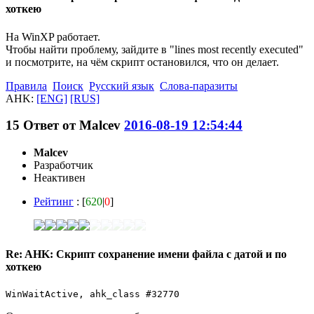
хоткею
На WinXP работает.
Чтобы найти проблему, зайдите в "lines most recently executed"
и посмотрите, на чём скрипт остановился, что он делает.
Правила
Поиск
Русский язык
Слова-паразиты
AHK:
[ENG]
[RUS]
15
Ответ от
Malcev
2016-08-19 12:54:44
Malcev
Разработчик
Неактивен
Рейтинг
: [
620
|
0
]
Re: AHK: Скрипт сохранение имени файла с датой и по
хоткею
WinWaitActive, ahk_class #32770