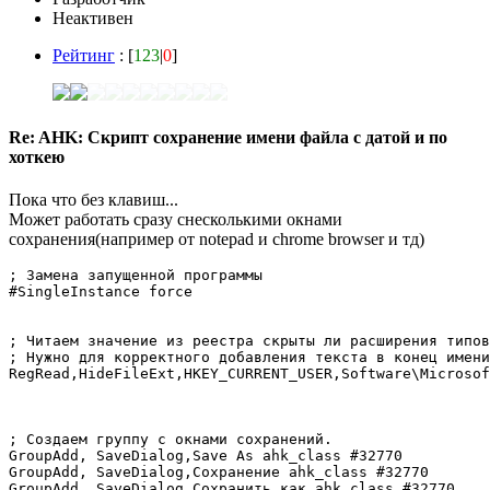
Неактивен
Рейтинг
: [
123
|
0
]
Re: AHK: Скрипт сохранение имени файла с датой и по
хоткею
Пока что без клавиш...
Может работать сразу снесколькими окнами
сохранения(например от notepad и chrome browser и тд)
; Замена запущенной программы

#SingleInstance force

; Читаем значение из реестра скрыты ли расширения типов
; Нужно для корректного добавления текста в конец имени
RegRead,HideFileExt,HKEY_CURRENT_USER,Software\Microsoft\Windo
; Создаем группу с окнами сохранений.

GroupAdd, SaveDialog,Save As ahk_class #32770

GroupAdd, SaveDialog,Сохранение ahk_class #32770

GroupAdd, SaveDialog,Сохранить как ahk_class #32770
