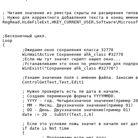
; Читаем значение из реестра скрыты ли расширения типов
; Нужно для корректного добавления текста в конец имени
RegRead,HideFileExt,HKEY_CURRENT_USER,Software\Microsoft\Windo
;Бесконечный цикл.

Loop

{

	;Ожидаем окно сохранения класса 32770

	WinWaitActive Сохранение ahk_class #32770

	;Если мы тут значит скрипт нашел окно...

	;Устанавливаем это окно по умолчанию для подпрограмм autohotkey'я.

	WinExist("Сохранение ahk_class #32770")

	;Узнаем значение поля с именем файла. Заносим в переменную Text.

	ControlGetText,Text,Edit1

	; Нужно проверить есть ли дата в начале.

	; Создаем переменную формата YYYYMMDD.

	; YYYY - год. Четырехзначное значение(пример 2016)

	; MM - Месяц. Двухзначное значение(пример 01)

	; DD - День. Двухзначное значение(пример 01)

	date := 20 . SubStr(Text,1,6)

	; Если это условие ложь значит в начале нет даты.

	if date is Not time

	{

		; Продолжаем если нет даты...
