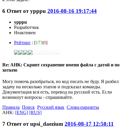
6
Ответ от
ypppu
2016-08-16 19:17:44
ypppu
Разработчик
Неактивен
Рейтинг
: [
173
|
0
]
Re: AHK: Скрипт сохранение имени файла с датой и по
хоткею
Могу помочь разобраться, но код писать не буду. Я разбил
задачу на несколько этапов и подсказал команды.
Документация вся есть, перевод на русский есть. Если
возникнут вопросы - спрашивайте.
Правила
Поиск
Русский язык
Слова-паразиты
AHK:
[ENG]
[RUS]
7
Ответ от
upsi_daezium
2016-08-17 12:58:11