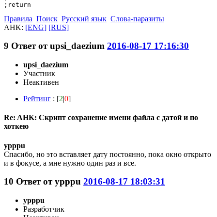
;return
Правила
Поиск
Русский язык
Слова-паразиты
AHK:
[ENG]
[RUS]
9
Ответ от
upsi_daezium
2016-08-17 17:16:30
upsi_daezium
Участник
Неактивен
Рейтинг
: [
2
|
0
]
Re: AHK: Скрипт сохранение имени файла с датой и по
хоткею
ypppu
Спасибо, но это вставляет дату постоянно, пока окно открыто
и в фокусе, а мне нужно один раз и все.
10
Ответ от
ypppu
2016-08-17 18:03:31
ypppu
Разработчик