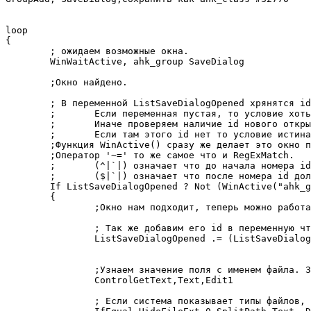
loop

{

	; ожидаем возможные окна.

	WinWaitActive, ahk_group SaveDialog

	;Окно найдено.

	; В переменной ListSaveDialogOpened хрянятся id окон которые были уже открыты.

	;	Если переменная пустая, то условие хоть как истина.

	;	Иначе проверяем наличие id нового открытого окна в переменной.

	;	Если там этого id нет то условие истина.

	;Функция WinActive() сразу же делает это окно по умолчанию для ahk подпрограмм.

	;Оператор '~=' то же самое что и RegExMatch.

	;	(^|`|) означает что до начала номера id должно быть либо начало переменной, либо символ '|'

	;	($|`|) означает что после номера id должно быть либо конец переменной, либо символ '|'

	If ListSaveDialogOpened ? Not (WinActive("ahk_group SaveDialog") ~= ("(^|`|)" ListSaveDialogOpened "($|`|)") ) : true

	{

		;Окно нам подходит, теперь можно работать с ним.

		; Так же добавим его id в переменную что бы в последующие разы игнорило.

		ListSaveDialogOpened .= (ListSaveDialogOpened ? "|" : "")	WinActive()

		;Узнаем значение поля с именем файла. Заносим в переменную Text.

		ControlGetText,Text,Edit1

		; Если система показывает типы файлов, то в переменной Text убераем окончание и заносим в Extension.
