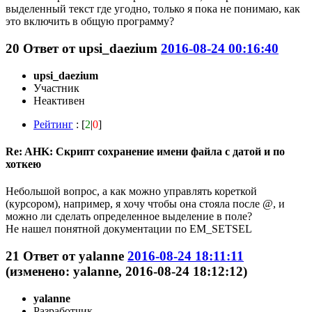
выделенный текст где угодно, только я пока не понимаю, как
это включить в общую программу?
20
Ответ от
upsi_daezium
2016-08-24 00:16:40
upsi_daezium
Участник
Неактивен
Рейтинг
: [
2
|
0
]
Re: AHK: Скрипт сохранение имени файла с датой и по
хоткею
Небольшой вопрос, а как можно управлять кореткой
(курсором), например, я хочу чтобы она стояла после @, и
можно ли сделать определенное выделение в поле?
Не нашел понятной документации по EM_SETSEL
21
Ответ от
yalanne
2016-08-24 18:11:11
(изменено: yalanne, 2016-08-24 18:12:12)
yalanne
Разработчик