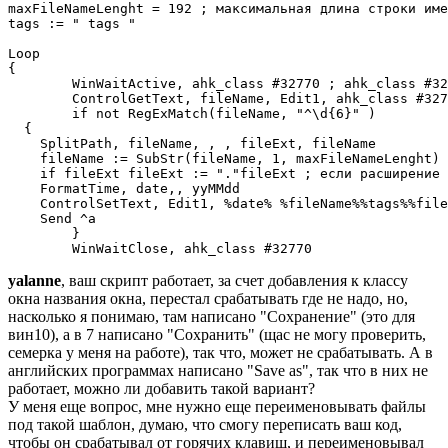
maxFileNameLenght = 192 ; максимальная длина строки име
tags := " tags "

Loop 

{

	WinWaitActive, ahk_class #32770 ; ahk_class #32770 класс окна сохранения

	ControlGetText, fileName, Edit1, ahk_class #32770

	if not RegExMatch(fileName, "^\d{6}" )

  {	

    SplitPath, fileName, , , fileExt, fileName

    fileName := SubStr(fileName, 1, maxFileNameLenght) 

    if fileExt fileExt := "."fileExt ; если расширение 
    FormatTime, date,, yyMMdd

    ControlSetText, Edit1, %date% %fileName%%tags%%file
    Send ^a

	}

yalanne
, ваш скрипт работает, за счет добавления к классу
окна названия окна, перестал срабатывать где не надо, но,
насколько я понимаю, там написано "Сохранение" (это для
вин10), а в 7 написано "Сохранить" (щас не могу проверить,
семерка у меня на работе), так что, может не срабатывать. А в
английских программах написано "Save as", так что в них не
работает, можно ли добавить такой вариант?
У меня еще вопрос, мне нужно еще переименовывать файлы
под такой шаблон, думаю, что смогу переписать ваш код,
чтобы он срабатывал от горячих клавиш, и переименовывал