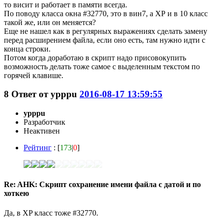
то висит и работает в памяти всегда.
По поводу класса окна #32770, это в вин7, а ХР и в 10 класс
такой же, или он меняется?
Еще не нашел как в регулярных выражениях сделать замену
перед расширением файла, если оно есть, там нужно идти с
конца строки.
Потом когда доработаю в скрипт надо присовокупить
возможность делать тоже самое с выделенным текстом по
горячей клавише.
8
Ответ от
ypppu
2016-08-17 13:59:55
ypppu
Разработчик
Неактивен
Рейтинг
: [
173
|
0
]
Re: AHK: Скрипт сохранение имени файла с датой и по
хоткею
Да, в XP класс тоже #32770.