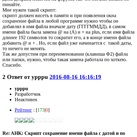
пинайте.
Мне нужен такой скрипт:
скрипт должен висеть в памяти и при появления окна
сохранение файла в любой программе нужно чтобы он
добавлял в имя файла вначале дату (ГГГГММДД), в самом
имени файла была замена @ на (A) и + на plus, если имя файла
длинее 192 символов то сократит его, а в конце имени файла
добавить @ и + . Но, если файл уже начинается с такой даты,
то ничего не менять.
Так же допустим при переименовании (клавиша Ф2) файла
или папки, нужно, чтобы такая замена работала по хоткею.
Спасибо.
2
Ответ от
ypppu
2016-08-16 16:16:19
ypppu
Разработчик
Неактивен
Рейтинг
: [
173
|
0
]
Re: AHK: Скрипт сохранение имени файла с датой и по