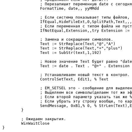
		; Перезапишит переменную date с сегодняшним числом.

		FormatTime, date,, yyMMdd

		; Если система показывает типы файлов, то в переменной Text убераем окончание и заносим в Extension.

		IfEqual,HideFileExt,0,SplitPath,Text,,,Extension,Text

		; Если переменная с типом файла не пуста, то в начале добавим точку.

		IfNotEqual,Extension,,try Extension := "." Extension

		; Замена и сокращение символов.

		Text := StrReplace(Text,"@","A") 

		Text := StrReplace(Text,"+","plus") 

		Text := SubStr(text,1,192)

		; Новое значение Text будет равно "date + Text + свой текст + Extension".

		Text := date . Text . "@+" . Extension

		; Устанавливаем новый текст в контрол.

		ControlSetText, Edit1, % Text

		; EM_SETSEL это - сообщение для выделения текста в edit поле от определенного символа до другого.

		; Выделяем все символы(делаем тот же эффект выделения что есть по умолчанию)

		; Если второй параметр указать так же % StrLen(Text), то каретка перейдет в конец строки без выделения.

		; Если убрать эту строку вообще, то каретка будет в самом начале строки.

		SendMessage, 0xB1,% 0, % StrLen(Text),Edit1	; EM_SETSEL

	}

	; Ожидаем закрытия.

	WinWaitClose

}