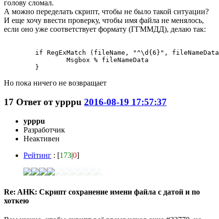
голову сломал.
А можно переделать скрипт, чтобы не было такой ситуации?
И еще хочу ввести проверку, чтобы имя файла не менялось,
если оно уже соответствует формату (ГГММДД), делаю так:
	if RegExMatch (fileName, "^\d{6}", fileNameData){

		Msgbox % fileNameData

Но пока ничего не возвращает
17
Ответ от
ypppu
2016-08-19 17:57:37
ypppu
Разработчик
Неактивен
Рейтинг
: [
173
|
0
]
Re: AHK: Скрипт сохранение имени файла с датой и по
хоткею