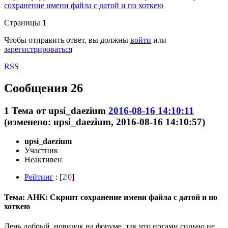
сохранение имени файла с датой и по хоткею
Страницы
1
Чтобы отправить ответ, вы должны
войти
или
зарегистрироваться
RSS
Сообщения 26
1
Тема от
upsi_daezium
2016-08-16 14:10:11
(изменено: upsi_daezium, 2016-08-16 14:10:57)
upsi_daezium
Участник
Неактивен
Рейтинг
: [
2
|
0
]
Тема: AHK: Скрипт сохранение имени файла с датой и по
хоткею
День добрый, новичок на форуме, так что ногами сильно не