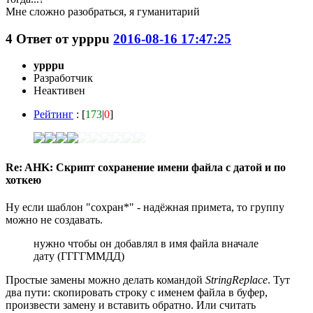
Мне сложно разобраться, я гуманитарий
4
Ответ от
ypppu
2016-08-16 17:47:25
ypppu
Разработчик
Неактивен
Рейтинг
: [
173
|
0
]
Re: AHK: Скрипт сохранение имени файла с датой и по
хоткею
Ну если шаблон "сохран*" - надёжная примета, то группу
можно не создавать.
нужно чтобы он добавлял в имя файла вначале
дату (ГГГГММДД)
Простые замены можно делать командой
StringReplace
. Тут
два пути: скопировать строку с именем файла в буфер,
произвести замену и вставить обратно. Или считать