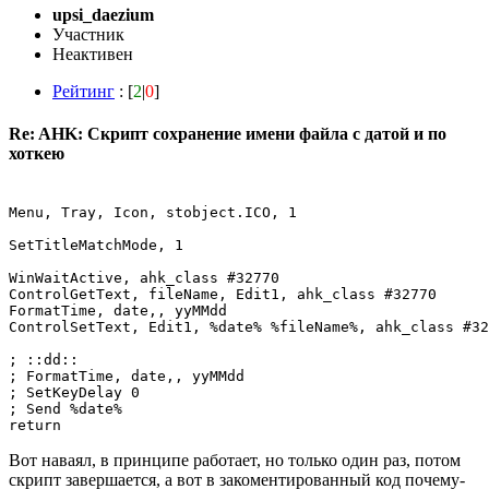
upsi_daezium
Участник
Неактивен
Рейтинг
: [
2
|
0
]
Re: AHK: Скрипт сохранение имени файла с датой и по
хоткею
Menu, Tray, Icon, stobject.ICO, 1

SetTitleMatchMode, 1

WinWaitActive, ahk_class #32770

ControlGetText, fileName, Edit1, ahk_class #32770

FormatTime, date,, yyMMdd

ControlSetText, Edit1, %date% %fileName%, ahk_class #32
; ::dd:: 

; FormatTime, date,, yyMMdd

; SetKeyDelay 0 

; Send %date%

Вот наваял, в принципе работает, но только один раз, потом
скрипт завершается, а вот в закоментированный код почему-