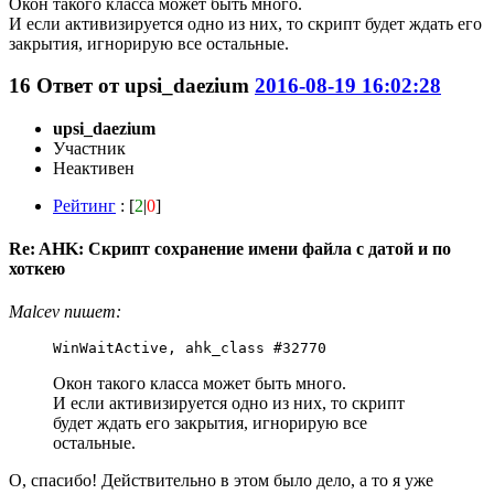
Окон такого класса может быть много.
И если активизируется одно из них, то скрипт будет ждать его
закрытия, игнорирую все остальные.
16
Ответ от
upsi_daezium
2016-08-19 16:02:28
upsi_daezium
Участник
Неактивен
Рейтинг
: [
2
|
0
]
Re: AHK: Скрипт сохранение имени файла с датой и по
хоткею
Malcev пишет:
WinWaitActive, ahk_class #32770
Окон такого класса может быть много.
И если активизируется одно из них, то скрипт
будет ждать его закрытия, игнорирую все
остальные.
О, спасибо! Действительно в этом было дело, а то я уже