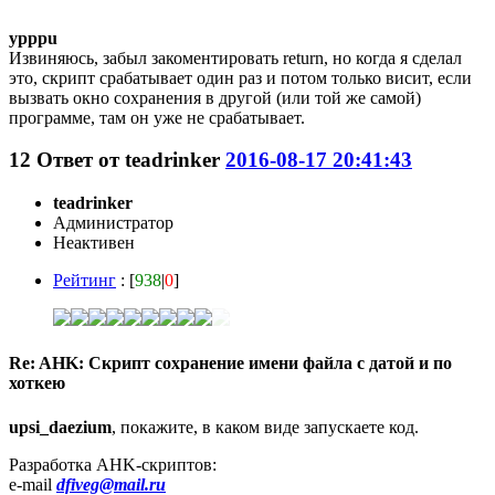
ypppu
Извиняюсь, забыл закоментировать return, но когда я сделал
это, скрипт срабатывает один раз и потом только висит, если
вызвать окно сохранения в другой (или той же самой)
программе, там он уже не срабатывает.
12
Ответ от
teadrinker
2016-08-17 20:41:43
teadrinker
Администратор
Неактивен
Рейтинг
: [
938
|
0
]
Re: AHK: Скрипт сохранение имени файла с датой и по
хоткею
upsi_daezium
, покажите, в каком виде запускаете код.
Разработка AHK-скриптов:
e-mail
dfiveg@mail.ru