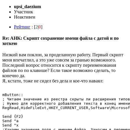
upsi_daezium
Участник
Неактивен
Рейтинг
: [
2
|
0
]
Re: AHK: Скрипт сохранение имени файла с датой и по
хоткею
Низкий вам поклон, за проделанную работу. Первый скрипт
меня впечатлил, а это уже совсем за гранью возможного.
Последний вопрос относится к скрипту переименования
файлов по по клавише? Если такое возможно сделать, то
конечно да.
Я, кстати, тоже не сидел без дела и кое-что наваял:
mButton::

; Читаем значение из реестра скрыты ли расширения типов
; Нужно для корректного добавления текста в конец имени
RegRead,HideFileExt,HKEY_CURRENT_USER,Software\Microsoft\Windo
Send {F2}

Send ^a

Send ^x

;Узнаем значение поля с именем файла. Заносим в перемен