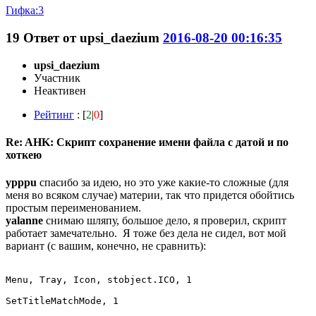
Гифка:3
19
Ответ от
upsi_daezium
2016-08-20 00:16:35
upsi_daezium
Участник
Неактивен
Рейтинг
: [
2
|
0
]
Re: AHK: Скрипт сохранение имени файла с датой и по
хоткею
ypppu
спасибо за идею, но это уже какие-то сложные (для
меня во всяком случае) материи, так что придется обойтись
простым переименованием.
yalanne
снимаю шляпу, большое дело, я проверил, скрипт
работает замечательно. Я тоже без дела не сидел, вот мой
вариант (с вашим, конечно, не сравнить):
Menu, Tray, Icon, stobject.ICO, 1

SetTitleMatchMode, 1
