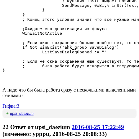
			; Функция InStr выдает позицию искомого текста(всегда начало слева), не учитывая регистр и поиск должен быть с конца.

			SendMessage, 0xB1,% InStr(Text,"@",0,0) , % InStr(Text,"@",0,0),Edit1	; EM_SETSEL

		}

	}

	; Конец этого условия значит что все нужные манипуляции с окном сделаны.

	;Ожидаем его деактивации из фокуса.

	WinWaitNotActive

	; Если окон сохранения больше вообще нет, то очищаем переменную.

	If Not WinExist("ahk_group SaveDialog")

		ListSaveDialogOpened := ""

	; Если же окна сохранения еще существуют, то те с которым

	;	была работа будут игнорится в следующем цикле.

}

А надо что бы была работа сразу с несколькими выделенными
файлами?
Гифка:3
+
upsi_daezium
22
Ответ от
upsi_daezium
2016-08-25 17:22:49
(изменено: ypppu, 2016-08-25 20:08:33)