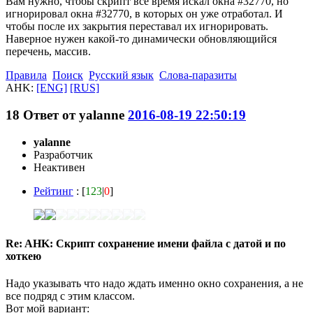
Вам нужно, чтобы скрипт всё время искал окна #32770, но
игнорировал окна #32770, в которых он уже отработал. И
чтобы после их закрытия переставал их игнорировать.
Наверное нужен какой-то динамически обновляющийся
перечень, массив.
Правила
Поиск
Русский язык
Слова-паразиты
AHK:
[ENG]
[RUS]
18
Ответ от
yalanne
2016-08-19 22:50:19
yalanne
Разработчик
Неактивен
Рейтинг
: [
123
|
0
]
Re: AHK: Скрипт сохранение имени файла с датой и по
хоткею
Надо указывать что надо ждать именно окно сохранения, а не
все подряд с этим классом.
Вот мой вариант: