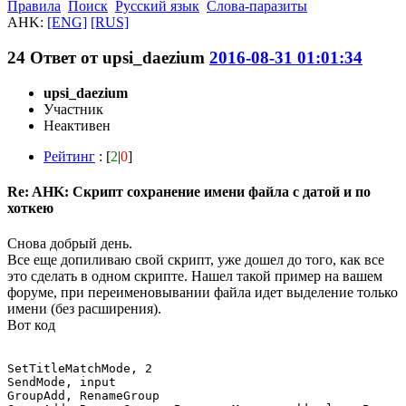
Правила
Поиск
Русский язык
Слова-паразиты
AHK:
[ENG]
[RUS]
24
Ответ от
upsi_daezium
2016-08-31 01:01:34
upsi_daezium
Участник
Неактивен
Рейтинг
: [
2
|
0
]
Re: AHK: Скрипт сохранение имени файла с датой и по
хоткею
Снова добрый день.
Все еще допиливаю свой скрипт, уже дошел до того, как все
это сделать в одном скрипте. Нашел такой пример на вашем
форуме, при переименовывании файла идет выделение только
имени (без расширения).
Вот код
SetTitleMatchMode, 2 

SendMode, input

GroupAdd, RenameGroup
