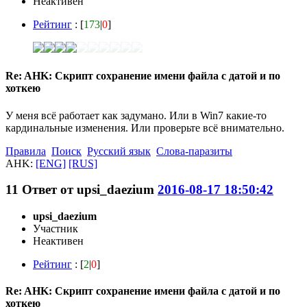
Неактивен
Рейтинг
: [
173
|
0
]
Re: AHK: Скрипт сохранение имени файла с датой и по
хоткею
У меня всё работает как задумано. Или в Win7 какие-то
кардинальные изменения. Или проверьте всё внимательно.
Правила
Поиск
Русский язык
Слова-паразиты
AHK:
[ENG]
[RUS]
11
Ответ от
upsi_daezium
2016-08-17 18:50:42
upsi_daezium
Участник
Неактивен
Рейтинг
: [
2
|
0
]
Re: AHK: Скрипт сохранение имени файла с датой и по
хоткею