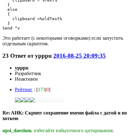
    clipboard = %Text%

  }

  else

  {

    clipboard =%oldText%

  }

Это работает (с некоторыми оговорками) если запустить
отдельным скриптом.
23
Ответ от
ypppu
2016-08-25 20:09:35
ypppu
Разработчик
Неактивен
Рейтинг
: [
173
|
0
]
Re: AHK: Скрипт сохранение имени файла с датой и по
хоткею
upsi_daezium
, избегайте избыточного цитирования.