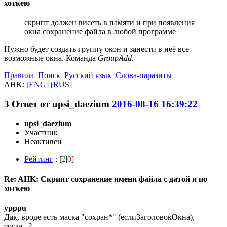
хоткею
скрипт должен висеть в памяти и при появления
окна сохранение файла в любой программе
Нужно будет создать группу окон и занести в неё все
возможные окна. Команда
GroupAdd
.
Правила
Поиск
Русский язык
Слова-паразиты
AHK:
[ENG]
[RUS]
3
Ответ от
upsi_daezium
2016-08-16 16:39:22
upsi_daezium
Участник
Неактивен
Рейтинг
: [
2
|
0
]
Re: AHK: Скрипт сохранение имени файла с датой и по
хоткею
ypppu
Дак, вроде есть маска "сохран*" (еслиЗаголовокОкна),
тогда...?