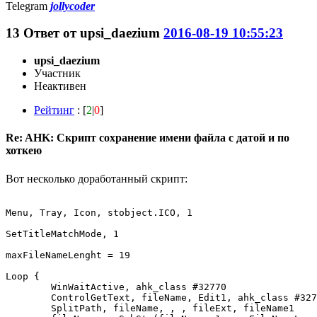
Telegram
jollycoder
13
Ответ от
upsi_daezium
2016-08-19 10:55:23
upsi_daezium
Участник
Неактивен
Рейтинг
: [
2
|
0
]
Re: AHK: Скрипт сохранение имени файла с датой и по
хоткею
Вот несколько доработанный скрипт:
Menu, Tray, Icon, stobject.ICO, 1

SetTitleMatchMode, 1

maxFileNameLenght = 19

Loop {

	WinWaitActive, ahk_class #32770

	ControlGetText, fileName, Edit1, ahk_class #32770

	SplitPath, fileName, , , fileExt, fileName1
