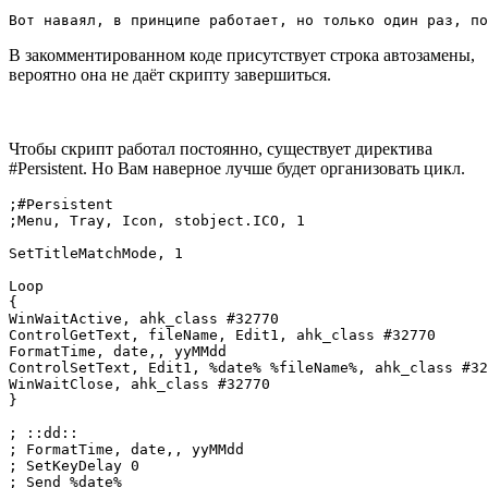
Вот наваял, в принципе работает, но только один раз, по
В закомментированном коде присутствует строка автозамены,
вероятно она не даёт скрипту завершиться.
Чтобы скрипт работал постоянно, существует директива
#Persistent. Но Вам наверное лучше будет организовать цикл.
;#Persistent

;Menu, Tray, Icon, stobject.ICO, 1

SetTitleMatchMode, 1

Loop

{

WinWaitActive, ahk_class #32770

ControlGetText, fileName, Edit1, ahk_class #32770

FormatTime, date,, yyMMdd

ControlSetText, Edit1, %date% %fileName%, ahk_class #32
WinWaitClose, ahk_class #32770

}

; ::dd:: 

; FormatTime, date,, yyMMdd

; SetKeyDelay 0 

; Send %date%
