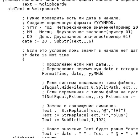
	Text = %clipboard%

  oldText = %clipboard%

	; Нужно проверить есть ли дата в начале.

	; Создаем переменную формата YYYYMMDD.

	; YYYY - год. Четырехзначное значение(пример 2016)

	; MM - Месяц. Двухзначное значение(пример 01)

	; DD - День. Двухзначное значение(пример 01)

	date := 20 . SubStr(Text,1,6)

	; Если это условие ложь значит в начале нет даты.

	if date is Not time

	{

		; Продолжаем если нет даты...

		; Перезапишит переменную date с сегодняшним числом.

		FormatTime, date,, yyMMdd

		; Если система показывает типы файлов, то в переменной Text убераем окончание и заносим в Extension.

		IfEqual,HideFileExt,0,SplitPath,Text,,,Extension,Text

		; Если переменная с типом файла не пуста, то в начале добавим точку.

		IfNotEqual,Extension,,try Extension := "." Extension

		; Замена и сокращение символов.

		Text := StrReplace(Text,"@","(A)") 

		Text := StrReplace(Text,"+","plus") 

		Text := SubStr(text,1,192)

		; Новое значение Text будет равно "date + Text + свой текст + Extension".

		Text := date . " " . Text . " @ + " . Extension
