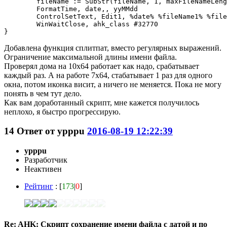
	fileName := SubStr(fileName, 1, maxFileNameLenght) 

	FormatTime, date,, yyMMdd

	ControlSetText, Edit1, %date% %fileName1% %fileExt%, ahk_class #32770

	WinWaitClose, ahk_class #32770

Добавлена функция сплитпат, вместо регулярных выражений.
Ограничение максимальной длины имени файла.
Проверял дома на 10х64 работает как надо, срабатывает
каждый раз. А на работе 7х64, стабатывает 1 раз для одного
окна, потом иконка висит, а ничего не меняется. Пока не могу
понять в чем тут дело.
Как вам доработанный скрипт, мне кажется получилось
неплохо, я быстро прогрессирую.
14
Ответ от
ypppu
2016-08-19 12:22:39
ypppu
Разработчик
Неактивен
Рейтинг
: [
173
|
0
]
Re: AHK: Скрипт сохранение имени файла с датой и по